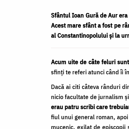
de
fericiri
Sfântul Ioan Gură de Aur era a
sunt,
Acest mare sfânt a fost pe rân
atâtea
al Constantinopolului şi la u
feluri
de
Acum uite de câte feluri sunt f
sfinți
sfinţi te referi atunci când îi 
există
/
Dacă ai citi câteva rânduri d
Foto:
nicio facultate de jurnalism ş
Oana
erau patru scribi care trebui
Nechifor
fiul unui general roman, apoi 
mucenic, exilat de episcopii 