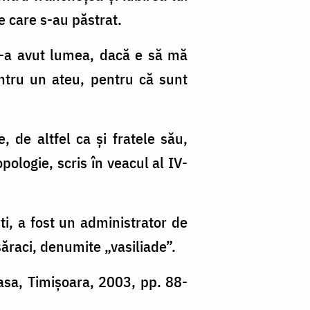
e care s-au păstrat.
 i-a avut lumea, dacă e să mă
entru un ateu, pentru că sunt
, de altfel ca şi fratele său,
pologie, scris în veacul al IV-
ti, a fost un administrator de
săraci, denumite „vasiliade”.
asa, Timişoara, 2003, pp. 88-