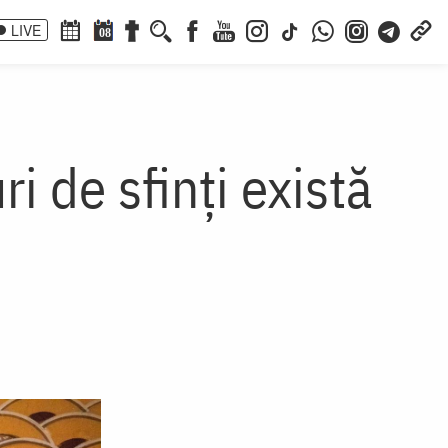
LIVE
08
ri de sfinți există