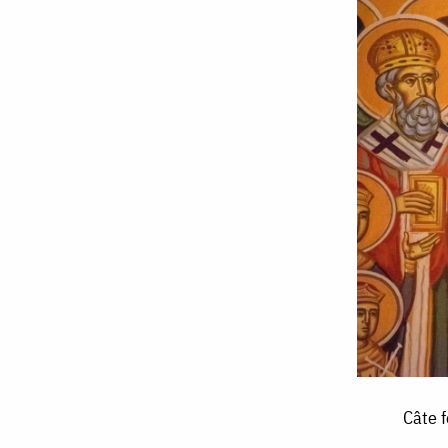
Câte
Câte f
feluri