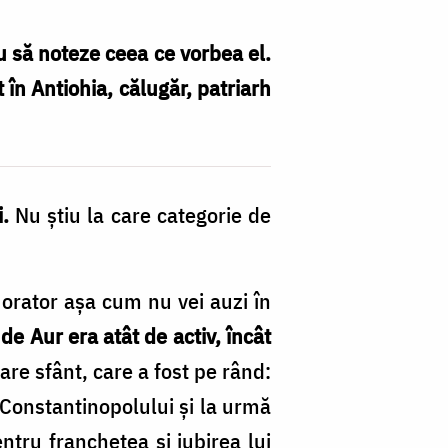
au să noteze ceea ce vorbea el.
 în Antiohia, călugăr, patriarh
i.
Nu ştiu la care categorie de
n orator aşa cum nu vei auzi în
de Aur era atât de activ, încât
are sfânt, care a fost pe rând:
l Constantinopolului şi la urmă
ntru francheţea şi iubirea lui