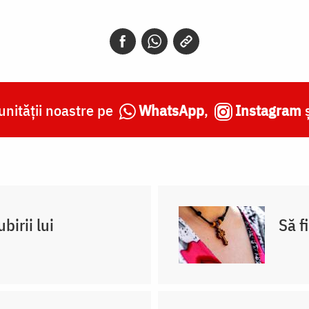
nității noastre pe
WhatsApp
,
Instagram
birii lui
Să f