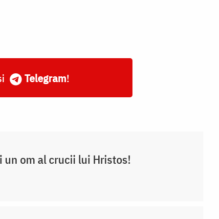
și
Telegram
!
ii un om al crucii lui Hristos!