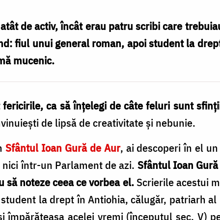
tât de activ, încât erau patru scribi care trebui
d: fiul unui general roman, apoi student la drept
rmă mucenic.
ericirile, ca să înţelegi de câte feluri sunt sfinţi
învinuieşti de lipsă de creativitate şi nebunie.
in
Sfântul Ioan Gură de Aur
, ai descoperi în el u
i nici într-un Parlament de azi.
Sfântul Ioan Gură 
au să noteze ceea ce vorbea el.
Scrierile acestui m
student la drept în Antiohia, călugăr, patriarh a
şi împărăteasa acelei vremi (începutul sec. V) pe