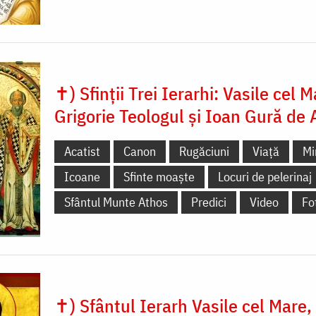
✝) Sfinții Trei Ierarhi: Vasile cel M
Grigorie Teologul și Ioan Gură de 
Acatist
Canon
Rugăciuni
Viață
Mi
Icoane
Sfinte moaște
Locuri de pelerinaj
Sfântul Munte Athos
Predici
Video
Fo
✝) Sfântul Ierarh Vasile cel Mare,