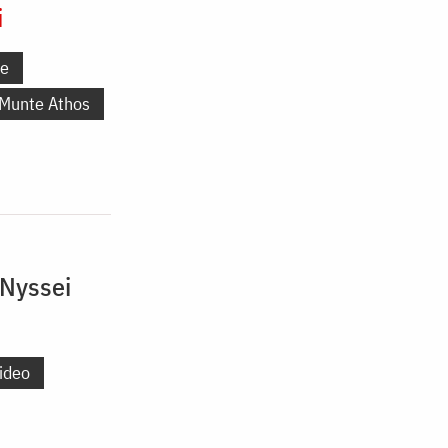
i
ne
 Munte Athos
 Nyssei
ideo