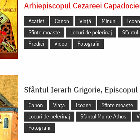
Arhiepiscopul Cezareei Capadocie
Acatist
Canon
Viață
Minuni
Icoa
Sfinte moaște
Locuri de pelerinaj
Sfântul
Predici
Video
Fotografii
Sfântul Ierarh Grigorie, Episcopul
Canon
Viață
Icoane
Sfinte moaște
Locuri de pelerinaj
Sfântul Munte Athos
V
Fotografii