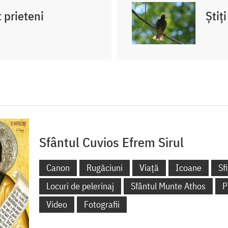
 prieteni
Știț
Sfântul Cuvios Efrem Sirul
Canon
Rugăciuni
Viață
Icoane
Sf
Locuri de pelerinaj
Sfântul Munte Athos
P
Video
Fotografii