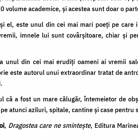
20 volume academice, şi acestea sunt doar o part
 şi el, este unul din cei mai mari poeţi pe care
emii, imnele lui sunt covârşitoare, chiar şi p
a unul din cei mai erudiţi oameni ai vremii sale
orie este autorul unui extraordinar tratat de antro
.
ul că a fost un mare călugăr, întemeietor de obş
 pe atunci aziluri, spitale, cantine şi case pentru 
oi
,
Dragostea care ne sminteşte
, Editura Marine