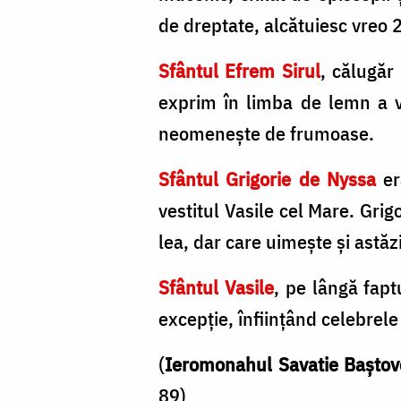
de dreptate, alcătuiesc vreo 
Sfântul Efrem Sirul
, călugăr
exprim în limba de lemn a vr
neomeneşte de frumoase.
Sfântul Grigorie de Nyssa
er
vestitul Vasile cel Mare. Grig
lea, dar care uimeşte şi astăzi
Sfântul Vasile
, pe lângă fapt
excepţie, înfiinţând celebrele
(
Ieromonahul Savatie Baştov
89)