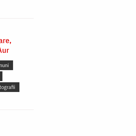
are,
Aur
nuni
tografii