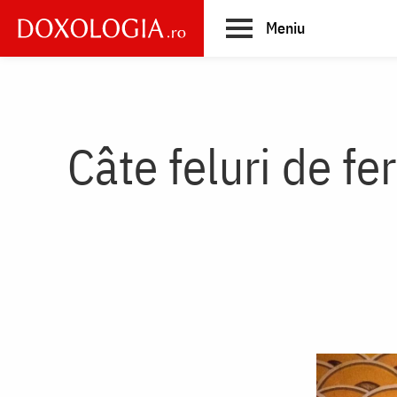
Skip
Meniu
to
main
Main
content
navigation
Câte feluri de fer