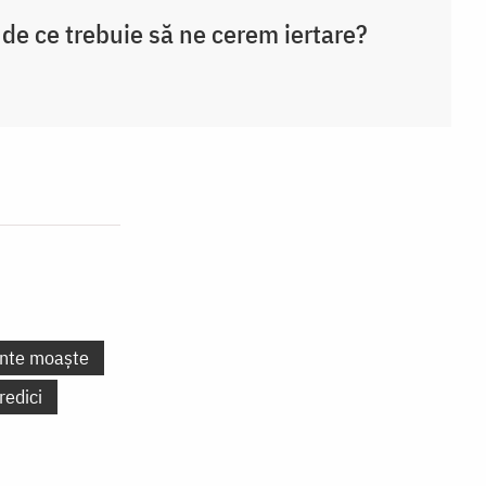
i de ce trebuie să ne cerem iertare?
inte moaște
redici