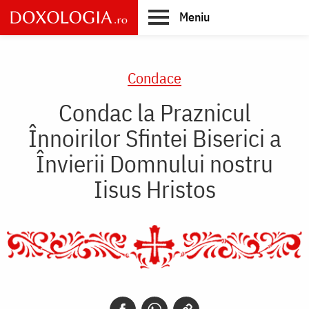
Skip
Meniu
to
main
Main
content
navigation
Condace
Condac la Praznicul
Înnoirilor Sfintei Biserici a
Învierii Domnului nostru
Iisus Hristos