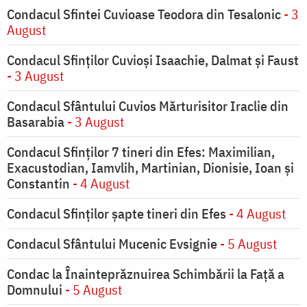
Condacul Sfintei Cuvioase Teodora din Tesalonic
- 3
August
Condacul Sfinţilor Cuvioşi Isaachie, Dalmat şi Faust
- 3 August
Condacul Sfântului Cuvios Mărturisitor Iraclie din
Basarabia
- 3 August
Condacul Sfinţilor 7 tineri din Efes: Maximilian,
Exacustodian, Iamvlih, Martinian, Dionisie, Ioan şi
Constantin
- 4 August
Condacul Sfinţilor şapte tineri din Efes
- 4 August
Condacul Sfântului Mucenic Evsignie
- 5 August
Condac la Înainteprăznuirea Schimbării la Faţă a
Domnului
- 5 August