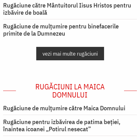
Rugăciune către Mântuitorul Iisus Hristos pentru
izbăvire de boală
Rugăciune de mulțumire pentru binefacerile
primite de la Dumnezeu
vezi mai multe rugăciuni
RUGĂCIUNI LA MAICA
DOMNULUI
Rugăciune de mulţumire către Maica Domnului
Rugăciune pentru izbăvirea de patima beției,
înaintea icoanei „Potirul nesecat”