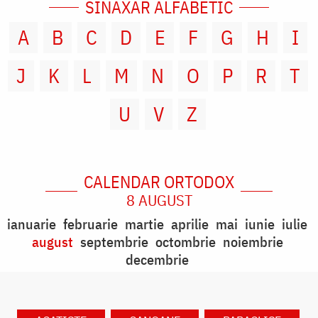
SINAXAR ALFABETIC
A
B
C
D
E
F
G
H
I
J
K
L
M
N
O
P
R
T
U
V
Z
CALENDAR ORTODOX
8 AUGUST
ianuarie
februarie
martie
aprilie
mai
iunie
iulie
august
septembrie
octombrie
noiembrie
decembrie