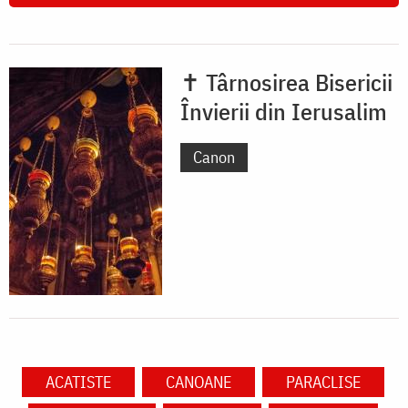
✝ Târnosirea Bisericii
Învierii din Ierusalim
Canon
ACATISTE
CANOANE
PARACLISE