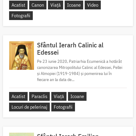
Acatist
Canon
Viață
Icoane
Video
Fotografii
Sfântul Ierarh Calinic al
Edessei
Pe 23 iunie 2020, Patriarhia Ecumenică a hotărât
canonizarea Mitropolitului Calinic al Edessei, Pellei
și Almopiei (1919-1984) și pomenirea lui în
fiecare an la data de...
Acatist
Paraclis
Viață
Icoane
Locuri de pelerinaj
Fotografii