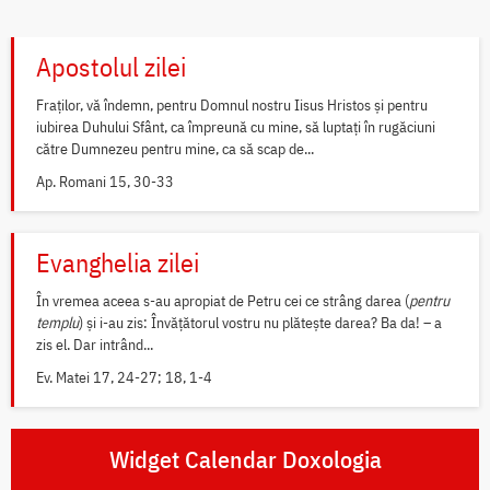
Apostolul zilei
Fraților, vă îndemn, pentru Domnul nostru Iisus Hristos și pentru
iubirea Duhului Sfânt, ca împreună cu mine, să luptați în rugăciuni
către Dumnezeu pentru mine, ca să scap de...
Ap. Romani 15, 30-33
Evanghelia zilei
În vremea aceea s-au apropiat de Petru cei ce strâng darea (
pentru
templu
) și i-au zis: Învățătorul vostru nu plătește darea? Ba da! – a
zis el. Dar intrând...
Ev. Matei 17, 24-27; 18, 1-4
Widget Calendar Doxologia