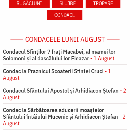
RUGĂCIUNI
SLUJBE
TROPARE
CONDACE
CONDACELE LUNII AUGUST
Condacul Sfinţilor 7 fraţi Macabei, al mamei lor
Solomoni şi al dascălului lor Eleazar
- 1 August
Condac la Praznicul Scoaterii Sfintei Cruci
- 1
August
Condacul Sfântului Apostol și Arhidiacon Ștefan
- 2
August
Condac la Sărbătoarea aducerii moaştelor
Sfântului întâiului Mucenic şi Arhidiacon Ştefan
- 2
August