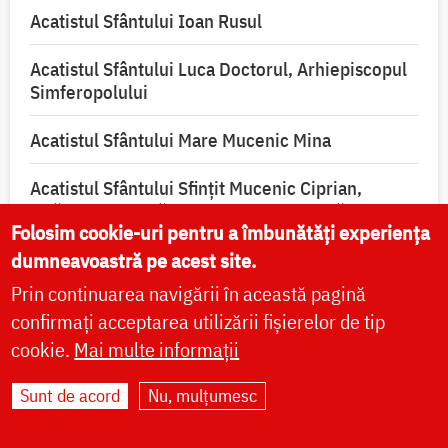
Acatistul Sfântului Ioan Rusul
Acatistul Sfântului Luca Doctorul, Arhiepiscopul
Simferopolului
Acatistul Sfântului Mare Mucenic Mina
Acatistul Sfântului Sfințit Mucenic Ciprian,
izbăvitorul de vrăji, blesteme și de toată lucrarea
Folosim cookie-uri pentru a îmbunătăți experiența
diavolească
dumneavoastră pe acest site.
Prin continuarea navigării în această pagină
confirmați acceptarea utilizării fișierelor de tip
cookie.
Mai multe informații
Sunt de acord
Nu, mulțumesc
VIAȚA BISERICII
CUVINTE DUHOVNICEȘTI