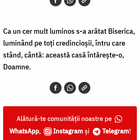
Ca un cer mult luminos s-a arătat Biserica,
luminând pe toţi credincioşii, întru care
stând, cântă: această casă întăreşte-o,
Doamne.
Alătură-te comunității noastre pe
WhatsApp
,
Instagram
și
Telegram
!