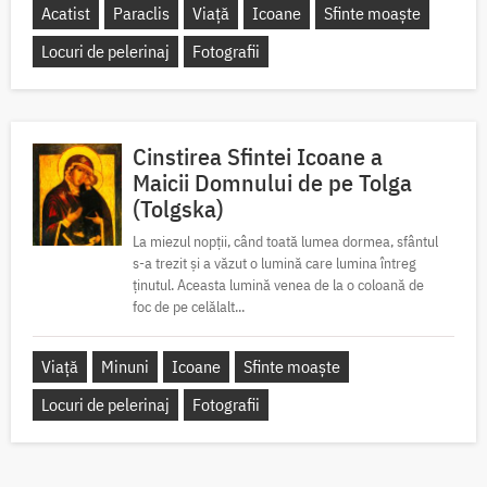
Acatist
Paraclis
Viață
Icoane
Sfinte moaște
Locuri de pelerinaj
Fotografii
Cinstirea Sfintei Icoane a
Maicii Domnului de pe Tolga
(Tolgska)
La miezul nopții, când toată lumea dormea, sfântul
s-a trezit și a văzut o lumină care lumina întreg
ținutul. Aceasta lumină venea de la o coloană de
foc de pe celălalt...
Viață
Minuni
Icoane
Sfinte moaște
Locuri de pelerinaj
Fotografii