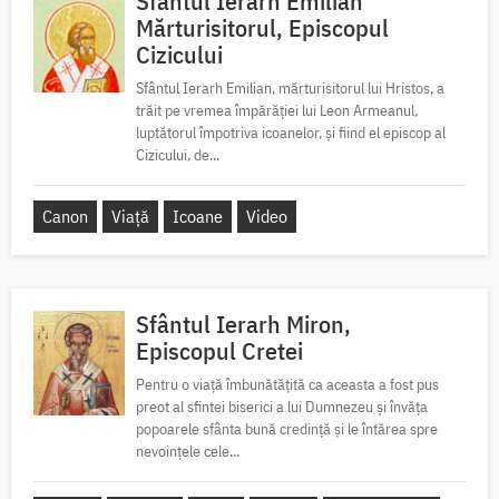
Sfântul Ierarh Emilian
Mărturisitorul, Episcopul
Cizicului
Sfântul Ierarh Emilian, mărturisitorul lui Hristos, a
trăit pe vremea împărăției lui Leon Armeanul,
luptătorul împotriva icoanelor, și fiind el episcop al
Cizicului, de...
Canon
Viață
Icoane
Video
Sfântul Ierarh Miron,
Episcopul Cretei
Pentru o viață îmbunătățită ca aceasta a fost pus
preot al sfintei biserici a lui Dumnezeu și învăța
popoarele sfânta bună credință și le întărea spre
nevoințele cele...