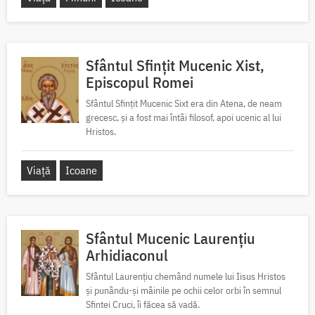
Sfântul Sfințit Mucenic Xist,
Episcopul Romei
Sfântul Sfințit Mucenic Sixt era din Atena, de neam
grecesc, și a fost mai întâi filosof, apoi ucenic al lui
Hristos.
Viață
Icoane
Sfântul Mucenic Laurențiu
Arhidiaconul
Sfântul Laurențiu chemând numele lui Iisus Hristos
și punându-și mâinile pe ochii celor orbi în semnul
Sfintei Cruci, îi făcea să vadă.