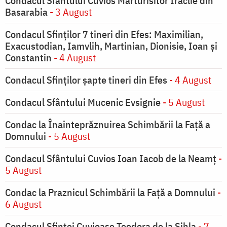
Condacul Sfântului Cuvios Mărturisitor Iraclie din
Basarabia
- 3 August
Condacul Sfinţilor 7 tineri din Efes: Maximilian,
Exacustodian, Iamvlih, Martinian, Dionisie, Ioan şi
Constantin
- 4 August
Condacul Sfinţilor şapte tineri din Efes
- 4 August
Condacul Sfântului Mucenic Evsignie
- 5 August
Condac la Înainteprăznuirea Schimbării la Faţă a
Domnului
- 5 August
Condacul Sfântului Cuvios Ioan Iacob de la Neamț
-
5 August
Condac la Praznicul Schimbării la Faţă a Domnului
-
6 August
Condacul Sfintei Cuvioase Teodora de la Sihla
- 7