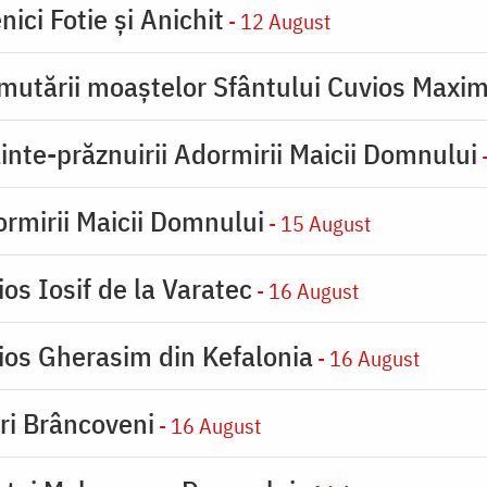
ici Fotie şi Anichit
- 12 August
mutării moaştelor Sfântului Cuvios Maxim
inte-prăznuirii Adormirii Maicii Domnului
-
rmirii Maicii Domnului
- 15 August
os Iosif de la Varatec
- 16 August
ios Gherasim din Kefalonia
- 16 August
iri Brâncoveni
- 16 August