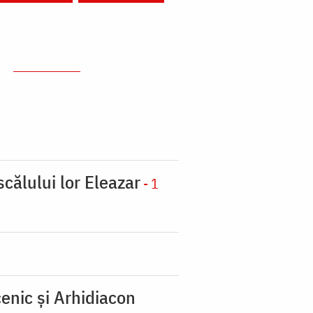
scălului lor Eleazar
- 1
enic şi Arhidiacon