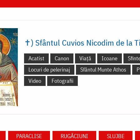
✝) Sfântul Cuvios Nicodim de la 
Acatist
Canon
Viață
Icoane
Sfint
Locuri de pelerinaj
Sfântul Munte Athos
P
Video
Fotografii
PARACLISE
RUGĂCIUNI
SLUJBE