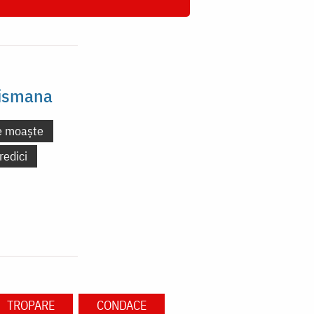
Tismana
e moaște
redici
TROPARE
CONDACE