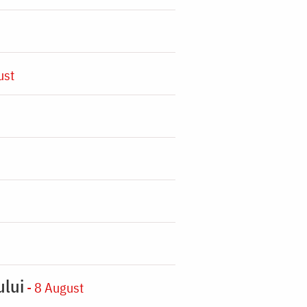
ust
ului
- 8 August