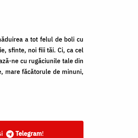
ăduirea a tot felul de boli cu
finte, noi fiii tăi. Ci, ca cel
ează-ne cu rugăciunile tale din
te, mare făcătorule de minuni,
și
Telegram
!