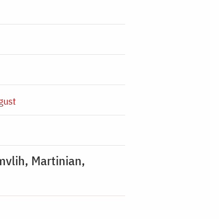
gust
mvlih, Martinian,