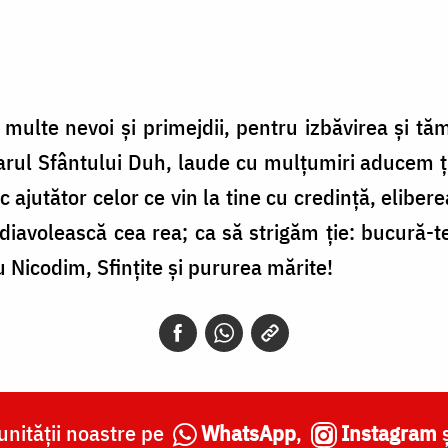
 multe nevoi şi primejdii, pentru izbăvirea şi tăm
ul Sfântului Duh, laude cu mulţumiri aducem ţie, s
ic ajutător celor ce vin la tine cu credinţă, eliber
 diavolească cea rea; ca să strigăm ţie: bucură-
 Nicodim, Sfinţite şi pururea mărite!
nității noastre pe
WhatsApp
,
Instagram