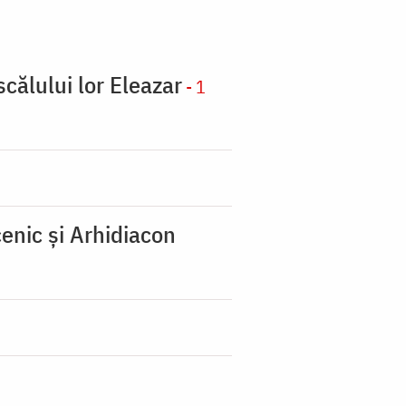
scălului lor Eleazar
- 1
enic şi Arhidiacon