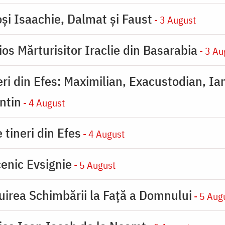
oşi Isaachie, Dalmat şi Faust
- 3 August
os Mărturisitor Iraclie din Basarabia
- 3 Au
eri din Efes: Maximilian, Exacustodian, Ia
ntin
- 4 August
 tineri din Efes
- 4 August
enic Evsignie
- 5 August
uirea Schimbării la Faţă a Domnului
- 5 Aug