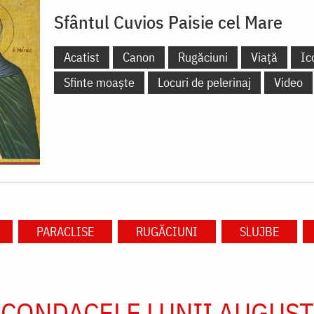
Sfântul Cuvios Paisie cel Mare
Acatist
Canon
Rugăciuni
Viață
Ic
Sfinte moaște
Locuri de pelerinaj
Video
PARACLISE
RUGĂCIUNI
SLUJBE
CONDACELE LUNII AUGUST