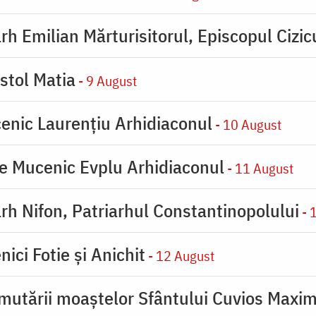
rh Emilian Mărturisitorul, Episcopul Cizic
stol Matia
- 9 August
enic Laurențiu Arhidiaconul
- 10 August
e Mucenic Evplu Arhidiaconul
- 11 August
rh Nifon, Patriarhul Constantinopolului
- 
ici Fotie şi Anichit
- 12 August
mutării moaştelor Sfântului Cuvios Maxim