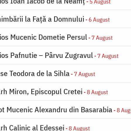
ios Ioan Iacob de la Neamț
- 5 August
imbării la Faţă a Domnului
- 6 August
ios Mucenic Dometie Persul
- 7 August
ios Pafnutie – Pârvu Zugravul
- 7 August
se Teodora de la Sihla
- 7 August
rh Miron, Episcopul Cretei
- 8 August
ot Mucenic Alexandru din Basarabia
- 8 Aug
rh Calinic al Edessei
- 8 August