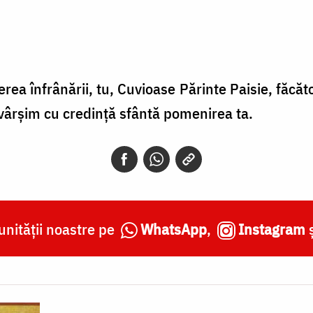
erea înfrânării, tu, Cuvioase Părinte Paisie, făc
ăvârşim cu credinţă sfântă pomenirea ta.
nității noastre pe
WhatsApp
,
Instagram