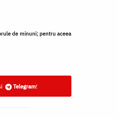
ătorule de minuni; pentru aceea
și
Telegram
!