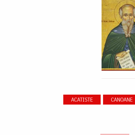
ACATISTE
CANOANE