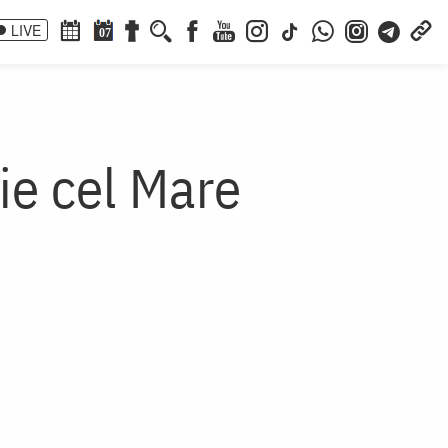
LIVE
07
ie cel Mare