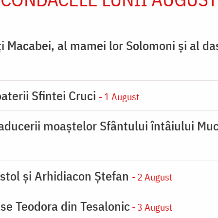
ţi Macabei, al mamei lor Solomoni şi al da
aterii Sfintei Cruci
- 1 August
ducerii moaştelor Sfântului întâiului Muc
stol și Arhidiacon Ștefan
- 2 August
se Teodora din Tesalonic
- 3 August