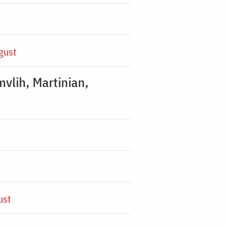
gust
mvlih, Martinian,
ust