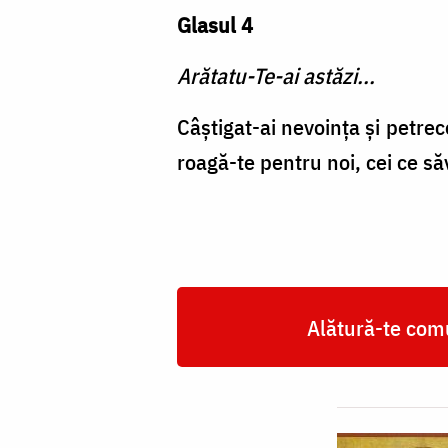
Glasul 4
Arătatu-Te-ai astăzi...
Câştigat-ai nevoinţa şi petrec
roagă-te pentru noi, cei ce s
Alătură-te comu