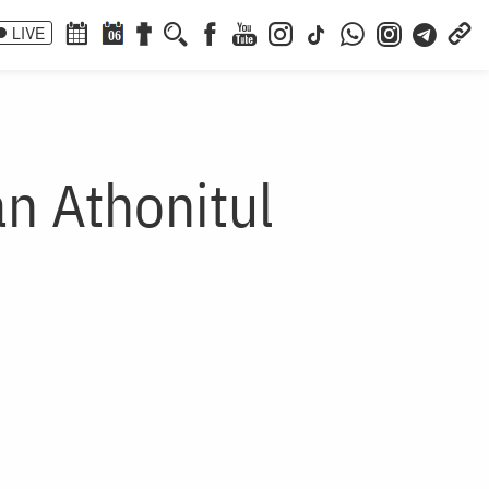
LIVE
06
an Athonitul