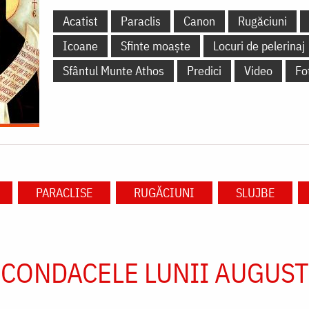
Acatist
Paraclis
Canon
Rugăciuni
Icoane
Sfinte moaște
Locuri de pelerinaj
Sfântul Munte Athos
Predici
Video
Fo
PARACLISE
RUGĂCIUNI
SLUJBE
CONDACELE LUNII AUGUST