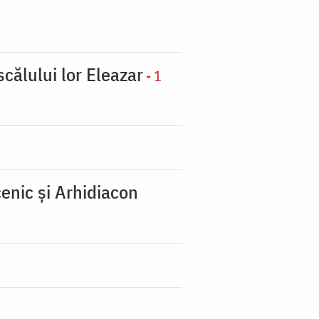
scălului lor Eleazar
- 1
enic şi Arhidiacon