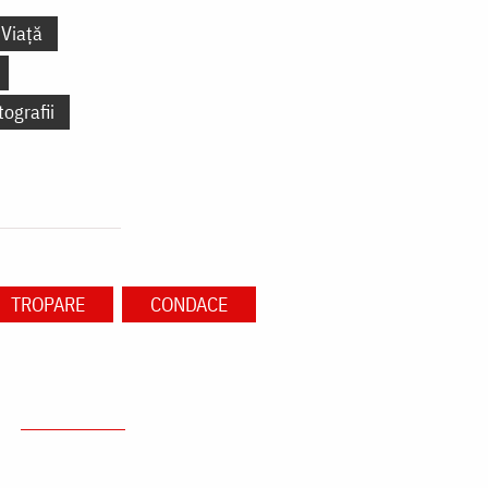
Viață
tografii
TROPARE
CONDACE