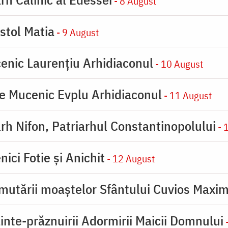
- 8 August
stol Matia
- 9 August
enic Laurențiu Arhidiaconul
- 10 August
e Mucenic Evplu Arhidiaconul
- 11 August
rh Nifon, Patriarhul Constantinopolului
- 
ici Fotie şi Anichit
- 12 August
mutării moaştelor Sfântului Cuvios Maxim
inte-prăznuirii Adormirii Maicii Domnului
-