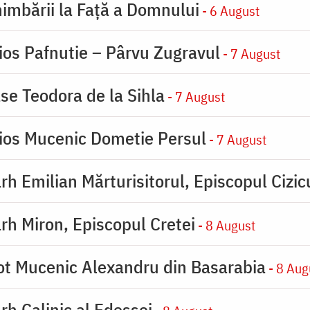
imbării la Faţă a Domnului
- 6 August
ios Pafnutie – Pârvu Zugravul
- 7 August
se Teodora de la Sihla
- 7 August
ios Mucenic Dometie Persul
- 7 August
rh Emilian Mărturisitorul, Episcopul Cizic
rh Miron, Episcopul Cretei
- 8 August
ot Mucenic Alexandru din Basarabia
- 8 Aug
rh Calinic al Edessei