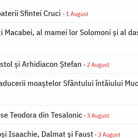
aterii Sfintei Cruci
- 1 August
ţi Macabei, al mamei lor Solomoni şi al da
stol și Arhidiacon Ștefan
- 2 August
ducerii moaştelor Sfântului întâiului Muc
se Teodora din Tesalonic
- 3 August
oşi Isaachie, Dalmat şi Faust
- 3 August