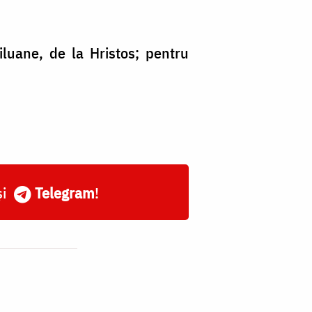
iluane, de la Hristos; pentru
și
Telegram
!