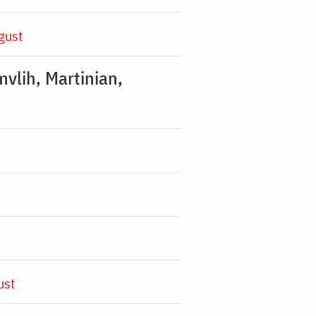
gust
mvlih, Martinian,
ust