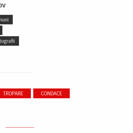
ov
nuni
tografii
TROPARE
CONDACE