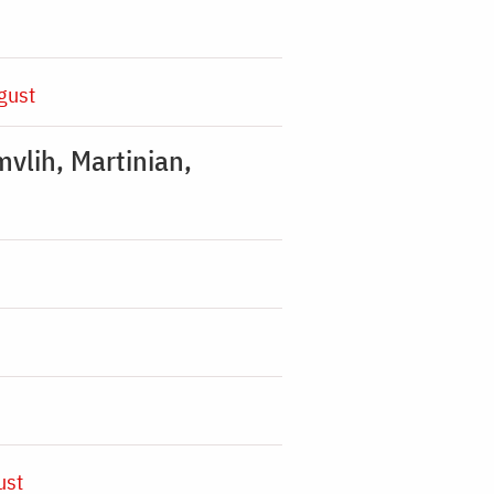
gust
mvlih, Martinian,
ust