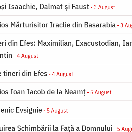
oşi Isaachie, Dalmat şi Faust
- 3 August
os Mărturisitor Iraclie din Basarabia
- 3 Au
eri din Efes: Maximilian, Exacustodian, Ia
ntin
- 4 August
 tineri din Efes
- 4 August
ios Ioan Iacob de la Neamț
- 5 August
enic Evsignie
- 5 August
uirea Schimbării la Faţă a Domnului
- 5 Aug