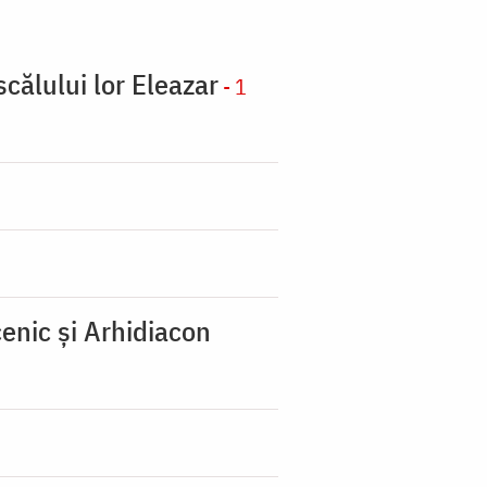
scălului lor Eleazar
- 1
enic şi Arhidiacon