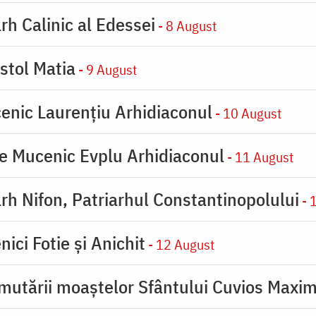
rh Calinic al Edessei
- 8 August
stol Matia
- 9 August
enic Laurențiu Arhidiaconul
- 10 August
e Mucenic Evplu Arhidiaconul
- 11 August
rh Nifon, Patriarhul Constantinopolului
- 
ici Fotie şi Anichit
- 12 August
mutării moaştelor Sfântului Cuvios Maxim