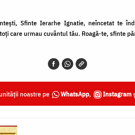
tești, Sfinte Ierarhe Ignatie, neîncetat te îndr
toți care urmau cuvântul tău. Roagă-te, sfinte p
nității noastre pe
WhatsApp
,
Instagram