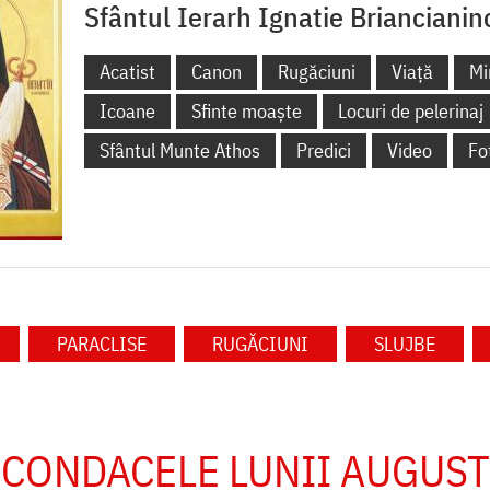
Sfântul Ierarh Ignatie Briancianin
Acatist
Canon
Rugăciuni
Viață
Mi
Icoane
Sfinte moaște
Locuri de pelerinaj
Sfântul Munte Athos
Predici
Video
Fo
PARACLISE
RUGĂCIUNI
SLUJBE
CONDACELE LUNII AUGUST