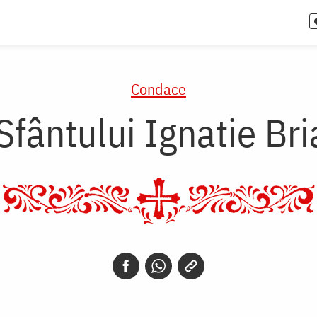
Condace
fântului Ignatie Br