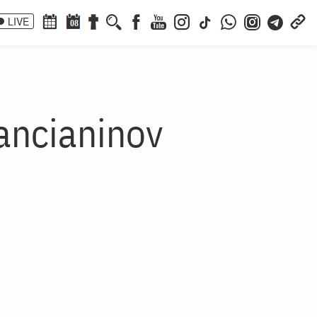
LIVE
08
iancianinov