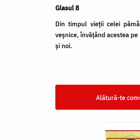
Glasul 8
Din timpul vieții celei pămân
veșnice, învățând acestea pe 
și noi.
Alătură-te comu