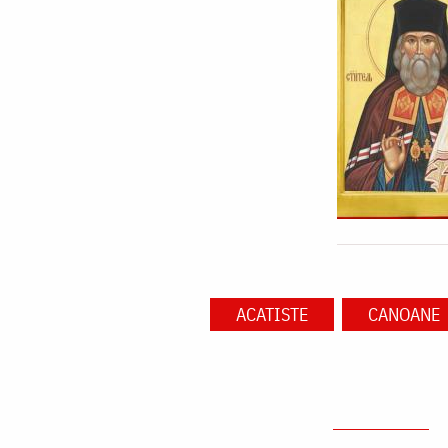
ACATISTE
CANOANE