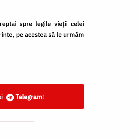
eptai spre legile vieții celei
ărinte, pe acestea să le urmăm
și
Telegram
!