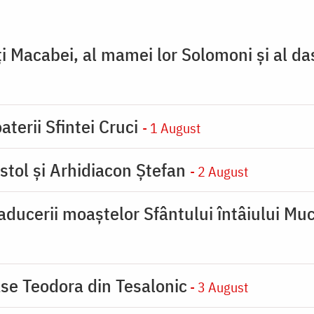
ţi Macabei, al mamei lor Solomoni şi al da
aterii Sfintei Cruci
- 1 August
stol și Arhidiacon Ștefan
- 2 August
ducerii moaştelor Sfântului întâiului Muc
se Teodora din Tesalonic
- 3 August