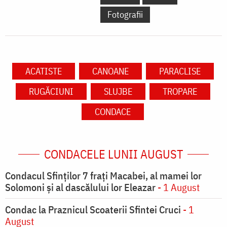
Fotografii
ACATISTE
CANOANE
PARACLISE
RUGĂCIUNI
SLUJBE
TROPARE
CONDACE
CONDACELE LUNII AUGUST
Condacul Sfinţilor 7 fraţi Macabei, al mamei lor
Solomoni şi al dascălului lor Eleazar
- 1 August
Condac la Praznicul Scoaterii Sfintei Cruci
- 1
August