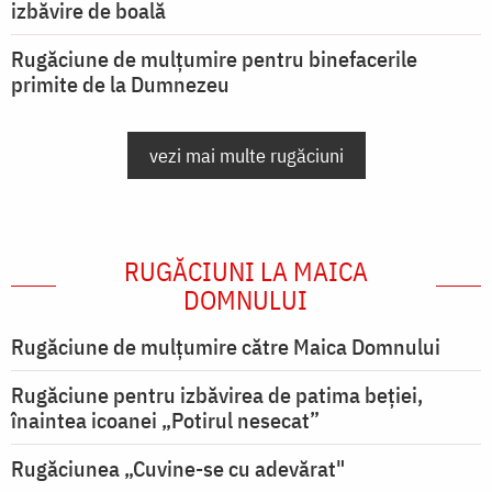
izbăvire de boală
Rugăciune de mulțumire pentru binefacerile
primite de la Dumnezeu
vezi mai multe rugăciuni
RUGĂCIUNI LA MAICA
DOMNULUI
Rugăciune de mulţumire către Maica Domnului
Rugăciune pentru izbăvirea de patima beției,
înaintea icoanei „Potirul nesecat”
Rugăciunea „Cuvine-se cu adevărat"