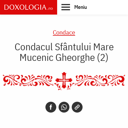
Skip
Meniu
to
main
Main
content
navigation
Condace
Condacul Sfântului Mare
Mucenic Gheorghe (2)