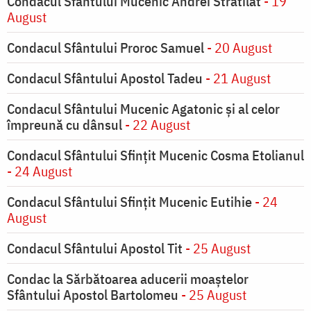
Condacul Sfântului Mucenic Andrei Stratilat
- 19
August
Condacul Sfântului Proroc Samuel
- 20 August
Condacul Sfântului Apostol Tadeu
- 21 August
Condacul Sfântului Mucenic Agatonic şi al celor
împreună cu dânsul
- 22 August
Condacul Sfântului Sfinţit Mucenic Cosma Etolianul
- 24 August
Condacul Sfântului Sfinţit Mucenic Eutihie
- 24
August
Condacul Sfântului Apostol Tit
- 25 August
Condac la Sărbătoarea aducerii moaştelor
Sfântului Apostol Bartolomeu
- 25 August