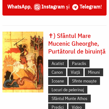
WhatsApp
,
Instagram
și
Telegram
!
✝) Sfântul Mare
Mucenic Gheorghe,
Purtătorul de biruință
Acatist
Paraclis
Canon
Viață
Minuni
Icoane
Sfinte moaște
Locuri de pelerinaj
Sfântul Munte Athos
Predici
Video