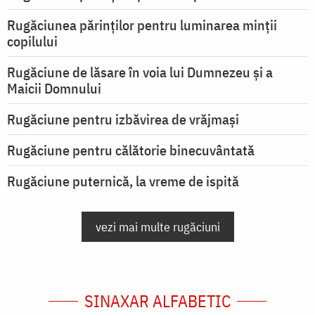
Rugăciunea părinților pentru luminarea minţii
copilului
Rugăciune de lăsare în voia lui Dumnezeu şi a
Maicii Domnului
Rugăciune pentru izbăvirea de vrăjmași
Rugăciune pentru călătorie binecuvântată
Rugăciune puternică, la vreme de ispită
vezi mai multe rugăciuni
SINAXAR ALFABETIC