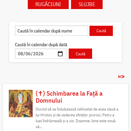
RUGĂCIUNI
SLUJBE
Caută în calendar după dată
(✝) Schimbarea la Față a
Domnului
Dorind să se îndulcească neîncetat de acea slavă a
lui Hristos și de vederea sfinților proroci, Petru a
luat îndrăzneală și a zis: Doamne, bine este nouă
să...