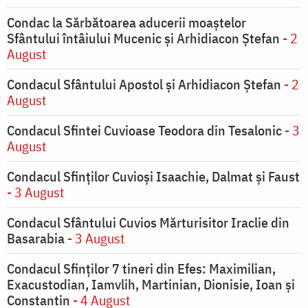
Condac la Sărbătoarea aducerii moaştelor
Sfântului întâiului Mucenic şi Arhidiacon Ştefan
- 2
August
Condacul Sfântului Apostol și Arhidiacon Ștefan
- 2
August
Condacul Sfintei Cuvioase Teodora din Tesalonic
- 3
August
Condacul Sfinţilor Cuvioşi Isaachie, Dalmat şi Faust
- 3 August
Condacul Sfântului Cuvios Mărturisitor Iraclie din
Basarabia
- 3 August
Condacul Sfinţilor 7 tineri din Efes: Maximilian,
Exacustodian, Iamvlih, Martinian, Dionisie, Ioan şi
Constantin
- 4 August