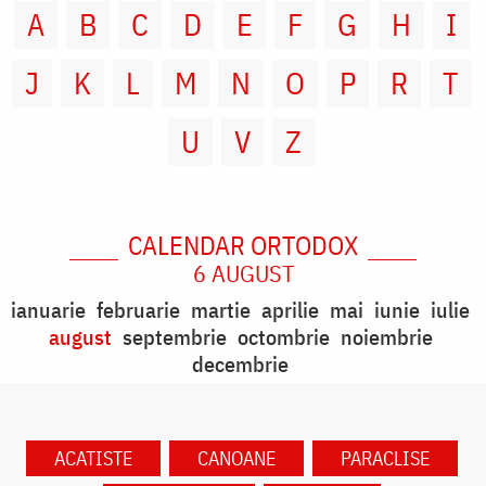
A
B
C
D
E
F
G
H
I
J
K
L
M
N
O
P
R
T
U
V
Z
CALENDAR ORTODOX
6 AUGUST
ianuarie
februarie
martie
aprilie
mai
iunie
iulie
august
septembrie
octombrie
noiembrie
decembrie
ACATISTE
CANOANE
PARACLISE