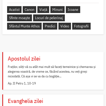
Acatist
Canon
Viață
Minuni
Icoane
Sfinte moaște
Locuri de pelerinaj
Sfântul Munte Athos
Predici
Video
Fotografii
Apostolul zilei
Fraților, siliți-vă cu atât mai mult să faceți temeinice și chemarea și
alegerea voastră, de vreme ce, făcând acestea, nu veți greși
niciodată. Că așa vi se va da cu bogăție...
Ap. II Petru 1, 10-19
Evanghelia zilei