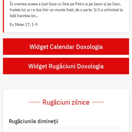
În vremea aceea a luat Iisus cu Sine pe Petru și pe Iacov și pe Ioan,
fratele lui, și i-a dus într-un munte înalt, de o parte. Și S-a schimbat la
față înaintea lor...
Ev. Matei 17, 1-9
Widget Calendar Doxologia
Widget Rugăciuni Doxologia
Rugăciuni zilnice
Rugăciunile dimineții