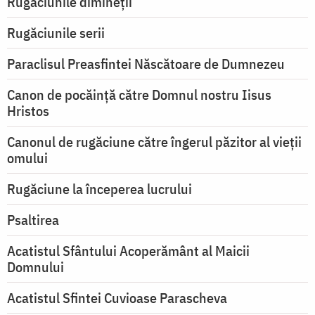
Rugăciunile dimineții
Rugăciunile serii
Paraclisul Preasfintei Născătoare de Dumnezeu
Canon de pocăință către Domnul nostru Iisus
Hristos
Canonul de rugăciune către îngerul păzitor al vieții
omului
Rugăciune la începerea lucrului
Psaltirea
Acatistul Sfântului Acoperământ al Maicii
Domnului
Acatistul Sfintei Cuvioase Parascheva