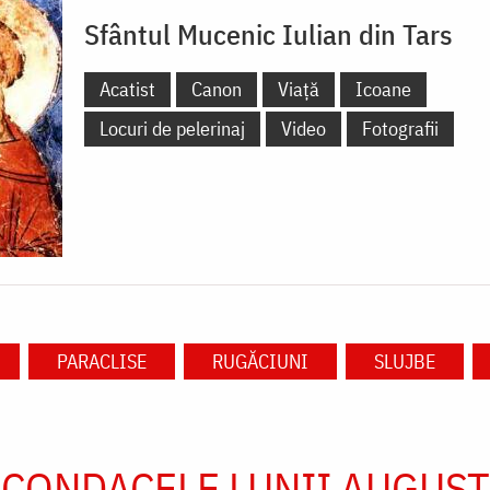
Sfântul Mucenic Iulian din Tars
Acatist
Canon
Viață
Icoane
Locuri de pelerinaj
Video
Fotografii
PARACLISE
RUGĂCIUNI
SLUJBE
CONDACELE LUNII AUGUST