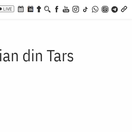
LIVE
06
ian din Tars