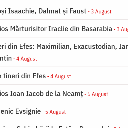
oşi Isaachie, Dalmat şi Faust
- 3 August
os Mărturisitor Iraclie din Basarabia
- 3 Au
eri din Efes: Maximilian, Exacustodian, Ia
ntin
- 4 August
 tineri din Efes
- 4 August
ios Ioan Iacob de la Neamț
- 5 August
enic Evsignie
- 5 August