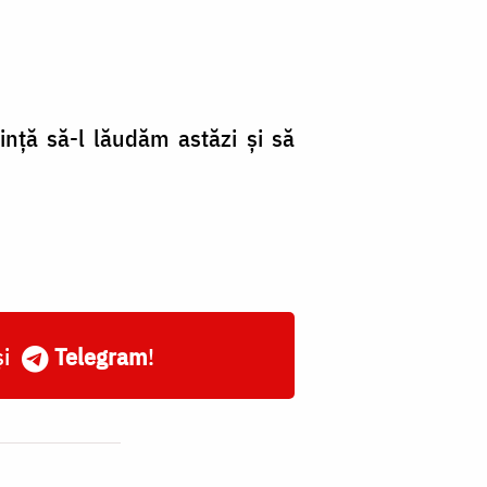
dinţă să-l lăudăm astăzi şi să
și
Telegram
!