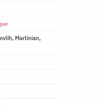
gust
mvlih, Martinian,