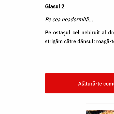
Glasul 2
Pe cea neadormită...
Pe ostaşul cel nebiruit al dr
strigăm către dânsul: roagă-te
Alătură-te comu