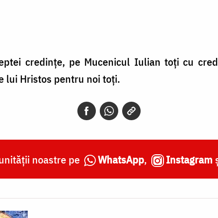
eptei credinţe, pe Mucenicul Iulian toţi cu cre
 lui Hristos pentru noi toţi.
nității noastre pe
WhatsApp
,
Instagram