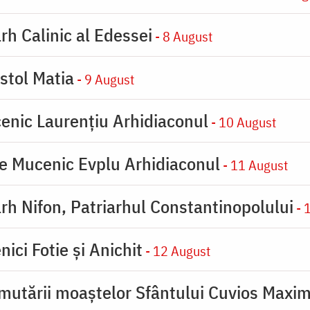
rh Calinic al Edessei
- 8 August
stol Matia
- 9 August
enic Laurențiu Arhidiaconul
- 10 August
e Mucenic Evplu Arhidiaconul
- 11 August
rh Nifon, Patriarhul Constantinopolului
- 
ici Fotie şi Anichit
- 12 August
mutării moaştelor Sfântului Cuvios Maxim