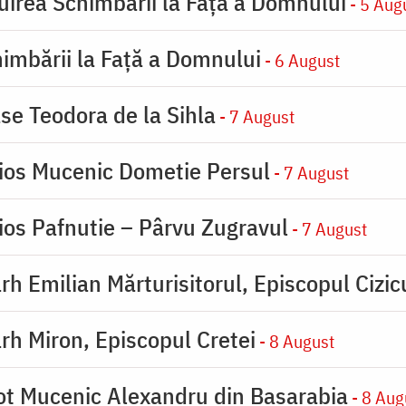
uirea Schimbării la Faţă a Domnului
- 5 Aug
imbării la Faţă a Domnului
- 6 August
se Teodora de la Sihla
- 7 August
ios Mucenic Dometie Persul
- 7 August
ios Pafnutie – Pârvu Zugravul
- 7 August
rh Emilian Mărturisitorul, Episcopul Cizic
rh Miron, Episcopul Cretei
- 8 August
ot Mucenic Alexandru din Basarabia
- 8 Aug