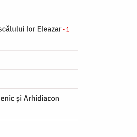
scălului lor Eleazar
- 1
enic şi Arhidiacon