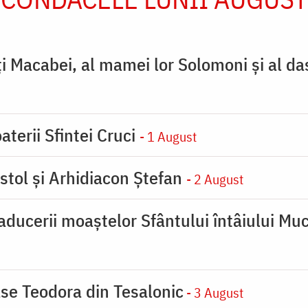
ţi Macabei, al mamei lor Solomoni şi al da
aterii Sfintei Cruci
- 1 August
stol și Arhidiacon Ștefan
- 2 August
ducerii moaştelor Sfântului întâiului Muc
se Teodora din Tesalonic
- 3 August