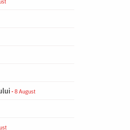
ust
ului
- 8 August
ust