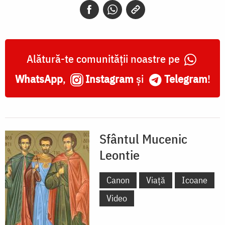
Alătură-te comunității noastre pe
WhatsApp
,
Instagram
și
Telegram
!
Sfântul Mucenic
Leontie
Canon
Viață
Icoane
Video