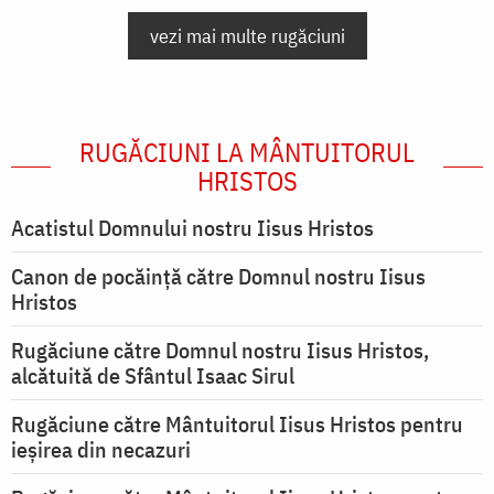
vezi mai multe rugăciuni
RUGĂCIUNI LA MÂNTUITORUL
HRISTOS
Acatistul Domnului nostru Iisus Hristos
Canon de pocăință către Domnul nostru Iisus
Hristos
Rugăciune către Domnul nostru Iisus Hristos,
alcătuită de Sfântul Isaac Sirul
Rugăciune către Mântuitorul Iisus Hristos pentru
ieşirea din necazuri