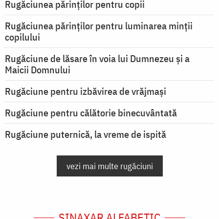
Rugăciunea părinților pentru copii
Rugăciunea părinților pentru luminarea minţii
copilului
Rugăciune de lăsare în voia lui Dumnezeu şi a
Maicii Domnului
Rugăciune pentru izbăvirea de vrăjmași
Rugăciune pentru călătorie binecuvântată
Rugăciune puternică, la vreme de ispită
vezi mai multe rugăciuni
SINAXAR ALFABETIC