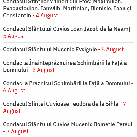
Condacul Sfinţilor 7 tineri din Efes: Maximilian,
Exacustodian, Iamvlih, Martinian, Dionisie, Ioan şi
Constantin
- 4 August
Condacul Sfântului Cuvios Ioan Iacob de la Neamț
-
5 August
Condacul Sfântului Mucenic Evsignie
- 5 August
Condac la Înainteprăznuirea Schimbării la Faţă a
Domnului
- 5 August
Condac la Praznicul Schimbării la Faţă a Domnului
-
6 August
Condacul Sfintei Cuvioase Teodora de la Sihla
- 7
August
Condacul Sfântului Cuvios Mucenic Dometie Persul
- 7 August