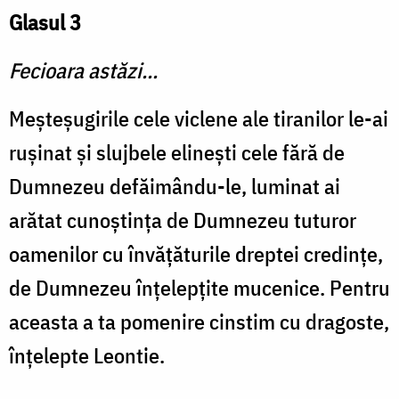
Glasul 3
Fecioara astăzi...
Meşteşugirile cele viclene ale tiranilor le-ai
ruşinat şi slujbele elineşti cele fără de
Dumnezeu defăimându-le, luminat ai
arătat cunoştinţa de Dumnezeu tuturor
oamenilor cu învăţăturile dreptei credinţe,
de Dumnezeu înţelepţite mucenice. Pentru
aceasta a ta pomenire cinstim cu dragoste,
înţelepte Leontie.