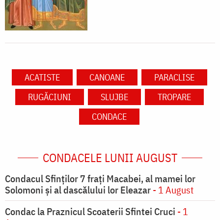
ACATISTE
CANOANE
PARACLISE
RUGĂCIUNI
SLUJBE
TROPARE
CONDACE
CONDACELE LUNII AUGUST
Condacul Sfinţilor 7 fraţi Macabei, al mamei lor
Solomoni şi al dascălului lor Eleazar
- 1 August
Condac la Praznicul Scoaterii Sfintei Cruci
- 1