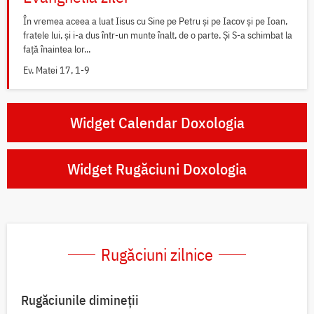
În vremea aceea a luat Iisus cu Sine pe Petru și pe Iacov și pe Ioan,
fratele lui, și i-a dus într-un munte înalt, de o parte. Și S-a schimbat la
față înaintea lor...
Ev. Matei 17, 1-9
Widget Calendar Doxologia
Widget Rugăciuni Doxologia
Rugăciuni zilnice
Rugăciunile dimineții