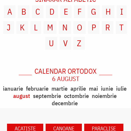
A
B
C
D
E
F
G
H
I
J
K
L
M
N
O
P
R
T
U
V
Z
CALENDAR ORTODOX
6 AUGUST
ianuarie
februarie
martie
aprilie
mai
iunie
iulie
august
septembrie
octombrie
noiembrie
decembrie
ACATISTE
CANOANE
PARACLISE