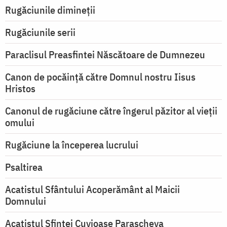
Rugăciunile dimineții
Rugăciunile serii
Paraclisul Preasfintei Născătoare de Dumnezeu
Canon de pocăință către Domnul nostru Iisus
Hristos
Canonul de rugăciune către îngerul păzitor al vieții
omului
Rugăciune la începerea lucrului
Psaltirea
Acatistul Sfântului Acoperământ al Maicii
Domnului
Acatistul Sfintei Cuvioase Parascheva