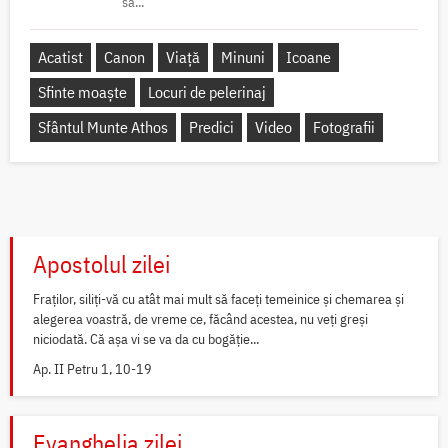
să...
Acatist
Canon
Viață
Minuni
Icoane
Sfinte moaște
Locuri de pelerinaj
Sfântul Munte Athos
Predici
Video
Fotografii
Apostolul zilei
Fraților, siliți-vă cu atât mai mult să faceți temeinice și chemarea și
alegerea voastră, de vreme ce, făcând acestea, nu veți greși
niciodată. Că așa vi se va da cu bogăție...
Ap. II Petru 1, 10-19
Evanghelia zilei