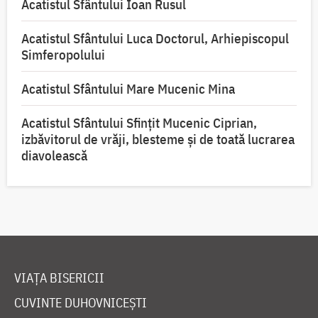
Acatistul Sfântului Ioan Rusul
Acatistul Sfântului Luca Doctorul, Arhiepiscopul
Simferopolului
Acatistul Sfântului Mare Mucenic Mina
Acatistul Sfântului Sfințit Mucenic Ciprian,
izbăvitorul de vrăji, blesteme și de toată lucrarea
diavolească
VIAȚA BISERICII
CUVINTE DUHOVNICEȘTI