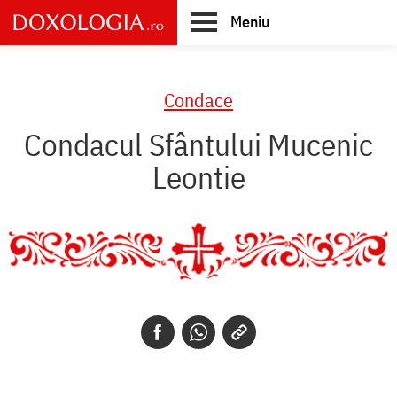
Skip
Meniu
to
main
Main
content
navigation
Condace
Condacul Sfântului Mucenic
Leontie