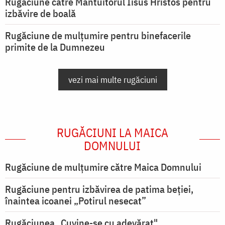
Rugăciune către Mântuitorul Iisus Hristos pentru
izbăvire de boală
Rugăciune de mulțumire pentru binefacerile
primite de la Dumnezeu
vezi mai multe rugăciuni
RUGĂCIUNI LA MAICA
DOMNULUI
Rugăciune de mulţumire către Maica Domnului
Rugăciune pentru izbăvirea de patima beției,
înaintea icoanei „Potirul nesecat”
Rugăciunea „Cuvine-se cu adevărat"