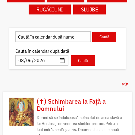
RUGĂCIUNI
SLUJBE
Caută în calendar după dată
(✝) Schimbarea la Față a
Domnului
Dorind să se îndulcească neîncetat de acea slavă a
lui Hristos și de vederea sfinților proroci, Petru a
luat îndrăzneală și a zis: Doamne, bine este nouă