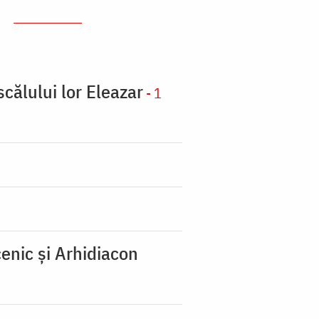
scălului lor Eleazar
- 1
enic şi Arhidiacon