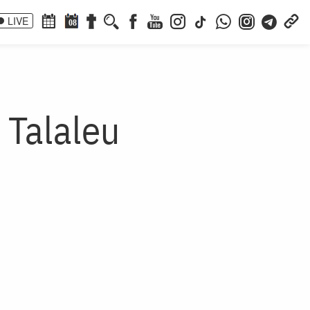
LIVE
08
 Talaleu