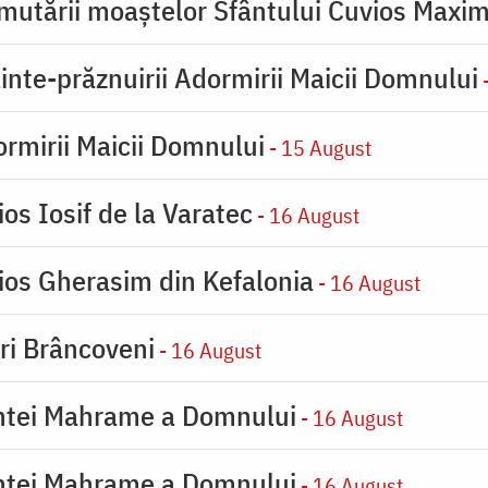
mutării moaştelor Sfântului Cuvios Maxim
inte-prăznuirii Adormirii Maicii Domnului
-
rmirii Maicii Domnului
- 15 August
os Iosif de la Varatec
- 16 August
ios Gherasim din Kefalonia
- 16 August
iri Brâncoveni
- 16 August
intei Mahrame a Domnului
- 16 August
intei Mahrame a Domnului
- 16 August