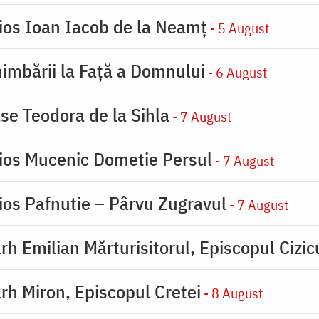
ios Ioan Iacob de la Neamț
- 5 August
imbării la Faţă a Domnului
- 6 August
se Teodora de la Sihla
- 7 August
ios Mucenic Dometie Persul
- 7 August
ios Pafnutie – Pârvu Zugravul
- 7 August
rh Emilian Mărturisitorul, Episcopul Cizic
rh Miron, Episcopul Cretei
- 8 August