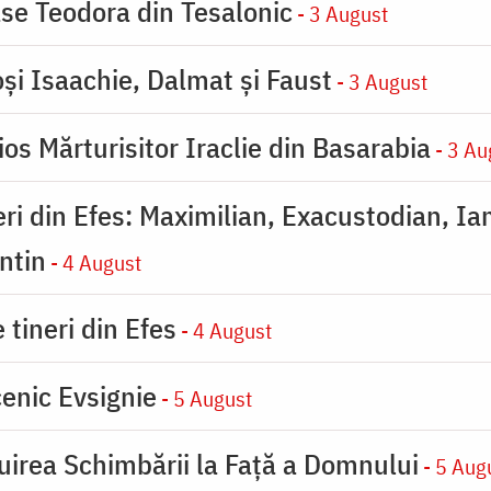
se Teodora din Tesalonic
- 3 August
oşi Isaachie, Dalmat şi Faust
- 3 August
os Mărturisitor Iraclie din Basarabia
- 3 Au
eri din Efes: Maximilian, Exacustodian, Ia
ntin
- 4 August
 tineri din Efes
- 4 August
enic Evsignie
- 5 August
uirea Schimbării la Faţă a Domnului
- 5 Aug