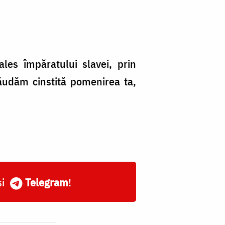
les împăratului slavei, prin
 lăudăm cinstită pomenirea ta,
și
Telegram
!