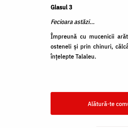
Glasul 3
Fecioara astăzi...
Împreună cu mucenicii arătâ
osteneli şi prin chinuri, căl
înţelepte Talaleu.
Alătură-te comu