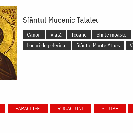
Sfântul Mucenic Talaleu
Canon
Viață
Icoane
Sfinte moaște
Locuri de pelerinaj
Sfântul Munte Athos
V
PARACLISE
RUGĂCIUNI
SLUJBE