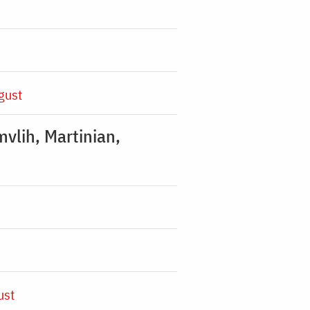
gust
mvlih, Martinian,
ust