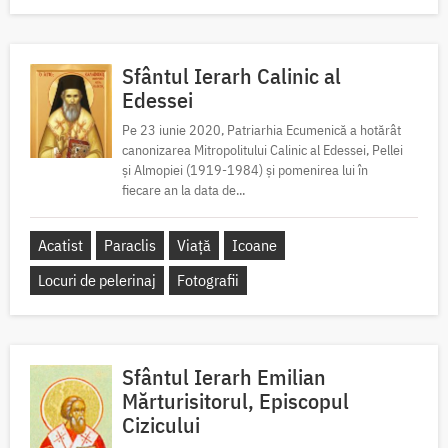
Sfântul Ierarh Calinic al
Edessei
Pe 23 iunie 2020, Patriarhia Ecumenică a hotărât
canonizarea Mitropolitului Calinic al Edessei, Pellei
și Almopiei (1919-1984) și pomenirea lui în
fiecare an la data de...
Acatist
Paraclis
Viață
Icoane
Locuri de pelerinaj
Fotografii
Sfântul Ierarh Emilian
Mărturisitorul, Episcopul
Cizicului