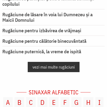
copilului
Rugăciune de lăsare în voia lui Dumnezeu şi a
Maicii Domnului
Rugăciune pentru izbăvirea de vrăjmași
Rugăciune pentru călătorie binecuvântată
Rugăciune puternică, la vreme de ispită
vezi mai multe rugăciuni
SINAXAR ALFABETIC
A
B
C
D
E
F
G
H
I