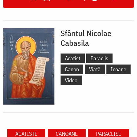
Sfântul Nicolae
Cabasila
Acatist
Paraclis
Canon
Viață
Icoane
Video
ACATISTE
CANOANE
PARACLISE