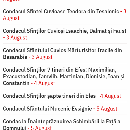
Condacul Sfintei Cuvioase Teodora din Tesalonic
- 3
August
Condacul Sfinţilor Cuvioşi Isaachie, Dalmat şi Faust
- 3 August
Condacul Sfântului Cuvios Mărturisitor Iraclie din
Basarabia
- 3 August
Condacul Sfinţilor 7 tineri din Efes: Maximilian,
Exacustodian, Iamvlih, Martinian, Dionisie, Ioan şi
Constantin
- 4 August
Condacul Sfinţilor şapte tineri din Efes
- 4 August
Condacul Sfântului Mucenic Evsignie
- 5 August
Condac la Înainteprăznuirea Schimbării la Faţă a
Domnului
- 5 August