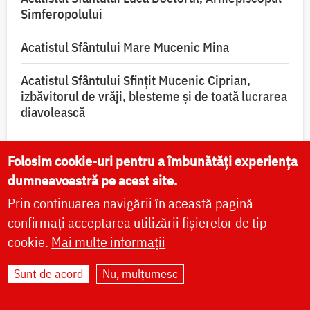
Simferopolului
Acatistul Sfântului Mare Mucenic Mina
Acatistul Sfântului Sfințit Mucenic Ciprian,
izbăvitorul de vrăji, blesteme și de toată lucrarea
diavolească
Folosim cookie-uri pentru a îmbunătăți experiența
dumneavoastră pe acest site.
Prin continuarea navigării în această pagină
confirmați acceptarea utilizării fișierelor de tip
VIAȚA BISERICII
cookie.
Mai multe informații
CUVINTE DUHOVNICEȘTI
Sunt de acord
Nu, mulțumesc
FAMILIE
LITURGICĂ