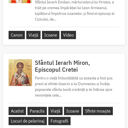
Sfântul Ierarh Emilian, mărturisitorul lui Hristos, a
trăit pe vremea împărăției lui Leon Armeanul,
luptătorul împotriva icoanelor, și fiind el episcop al
Cizicului, de...
Canon
Viață
Icoane
Video
Sfântul Ierarh Miron,
Episcopul Cretei
Pentru o viață îmbunătățită ca aceasta a fost pus
preot al sfintei biserici a lui Dumnezeu și învăța
popoarele sfânta bună credință și le întărea spre
nevoințele cele...
Acatist
Paraclis
Viață
Icoane
Sfinte moaște
Locuri de pelerinaj
Fotografii