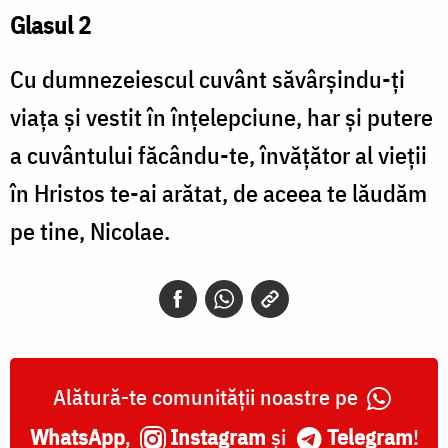
Glasul 2
Cu dumnezeiescul cuvânt săvârșindu-ți
viața și vestit în înțelepciune, har și putere
a cuvântului făcându-te, învățător al vieții
în Hristos te-ai arătat, de aceea te lăudăm
pe tine, Nicolae.
Alătură-te comunității noastre pe
WhatsApp
,
Instagram
și
Telegram
!