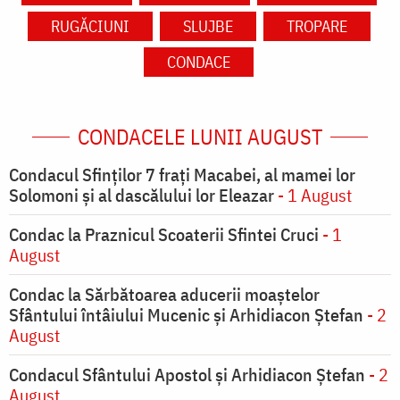
RUGĂCIUNI
SLUJBE
TROPARE
CONDACE
CONDACELE LUNII AUGUST
Condacul Sfinţilor 7 fraţi Macabei, al mamei lor
Solomoni şi al dascălului lor Eleazar
- 1 August
Condac la Praznicul Scoaterii Sfintei Cruci
- 1
August
Condac la Sărbătoarea aducerii moaştelor
Sfântului întâiului Mucenic şi Arhidiacon Ştefan
- 2
August
Condacul Sfântului Apostol și Arhidiacon Ștefan
- 2
August