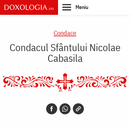
Skip
Meniu
to
main
Main
content
navigation
Condace
Condacul Sfântului Nicolae
Cabasila