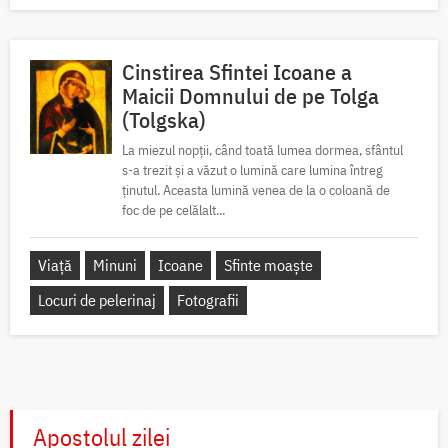
Cinstirea Sfintei Icoane a
Maicii Domnului de pe Tolga
(Tolgska)
La miezul nopții, când toată lumea dormea, sfântul
s-a trezit și a văzut o lumină care lumina întreg
ținutul. Aceasta lumină venea de la o coloană de
foc de pe celălalt...
Viață
Minuni
Icoane
Sfinte moaște
Locuri de pelerinaj
Fotografii
Apostolul zilei