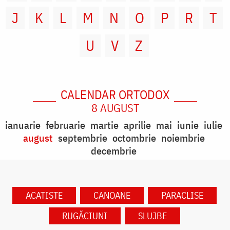
J
K
L
M
N
O
P
R
T
U
V
Z
CALENDAR ORTODOX
8 AUGUST
ianuarie
februarie
martie
aprilie
mai
iunie
iulie
august
septembrie
octombrie
noiembrie
decembrie
ACATISTE
CANOANE
PARACLISE
RUGĂCIUNI
SLUJBE