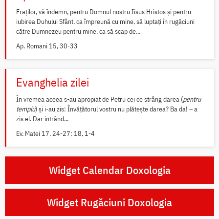
Fraților, vă îndemn, pentru Domnul nostru Iisus Hristos și pentru
iubirea Duhului Sfânt, ca împreună cu mine, să luptați în rugăciuni
către Dumnezeu pentru mine, ca să scap de...
Ap. Romani 15, 30-33
Evanghelia zilei
În vremea aceea s-au apropiat de Petru cei ce strâng darea (
pentru
templu
) și i-au zis: Învățătorul vostru nu plătește darea? Ba da! – a
zis el. Dar intrând...
Ev. Matei 17, 24-27; 18, 1-4
Widget Calendar Doxologia
Widget Rugăciuni Doxologia