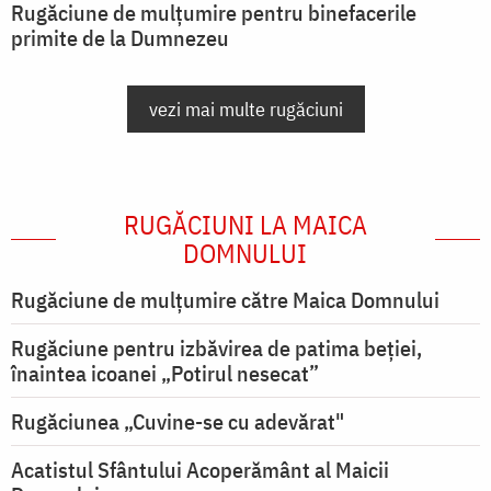
Rugăciune de mulțumire pentru binefacerile
primite de la Dumnezeu
vezi mai multe rugăciuni
RUGĂCIUNI LA MAICA
DOMNULUI
Rugăciune de mulţumire către Maica Domnului
Rugăciune pentru izbăvirea de patima beției,
înaintea icoanei „Potirul nesecat”
Rugăciunea „Cuvine-se cu adevărat"
Acatistul Sfântului Acoperământ al Maicii