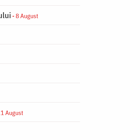
ului
- 8 August
11 August