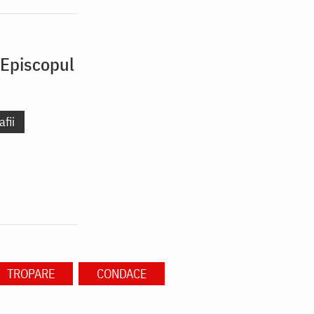
 Episcopul
fii
TROPARE
CONDACE