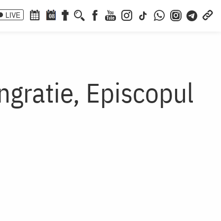
LIVE
08
ngratie, Episcopul