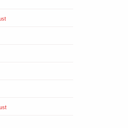
ust
ust