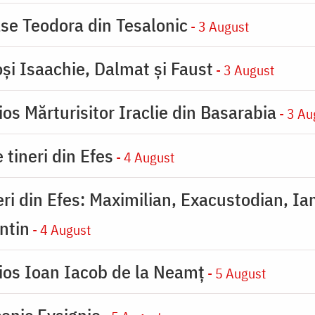
se Teodora din Tesalonic
- 3 August
oşi Isaachie, Dalmat şi Faust
- 3 August
os Mărturisitor Iraclie din Basarabia
- 3 Au
 tineri din Efes
- 4 August
eri din Efes: Maximilian, Exacustodian, Ia
ntin
- 4 August
ios Ioan Iacob de la Neamț
- 5 August
enic Evsignie