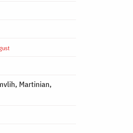
gust
mvlih, Martinian,