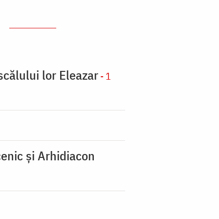
scălului lor Eleazar
- 1
enic şi Arhidiacon