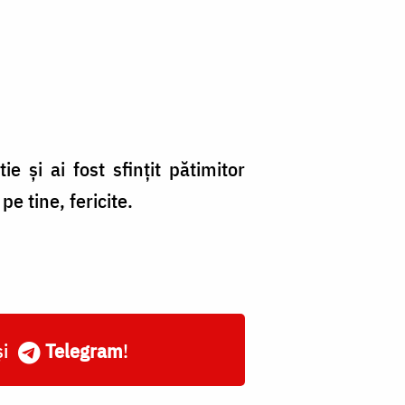
 şi ai fost sfinţit pătimitor
e tine, fericite.
și
Telegram
!