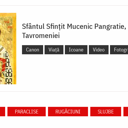
Sfântul Sfințit Mucenic Pangratie,
Tavromeniei
Canon
Viață
Icoane
Video
Fotogra
PARACLISE
RUGĂCIUNI
SLUJBE