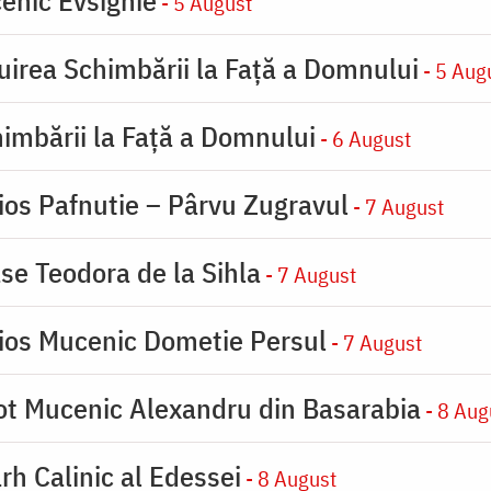
- 5 August
uirea Schimbării la Faţă a Domnului
- 5 Aug
imbării la Faţă a Domnului
- 6 August
ios Pafnutie – Pârvu Zugravul
- 7 August
se Teodora de la Sihla
- 7 August
ios Mucenic Dometie Persul
- 7 August
ot Mucenic Alexandru din Basarabia
- 8 Aug
rh Calinic al Edessei
- 8 August