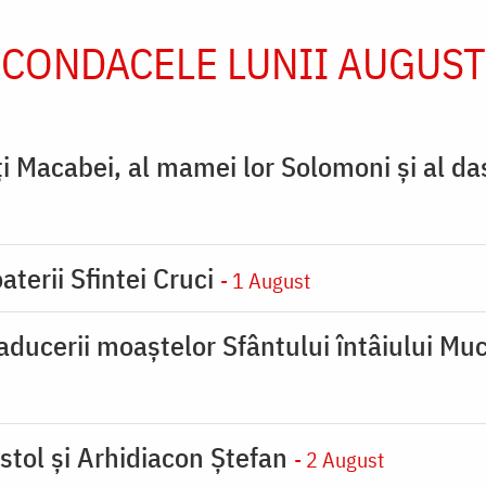
CONDACELE LUNII AUGUST
ţi Macabei, al mamei lor Solomoni şi al da
aterii Sfintei Cruci
- 1 August
ducerii moaştelor Sfântului întâiului Muc
stol și Arhidiacon Ștefan
- 2 August