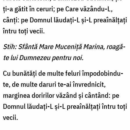
ţi-a gătit în ceruri; pe Care văzându-L,
cânţi: pe Domnul lăudaţi-L şi-L preaînălţaţi
întru toţi vecii.
Stih: Sfântă Mare Muceniţă Marina, roagă-
te lui Dumnezeu pentru noi.
Cu bunătăţi de multe feluri împodobindu-
te, de multe daruri te-ai învrednicit,
marginea doririlor văzând şi cântând: pe
Domnul lăudaţi-L şi-L preaînălţaţi întru toţi
vecii.