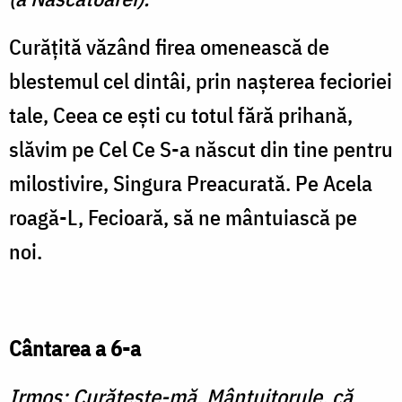
Curăţită văzând firea omenească de
blestemul cel dintâi, prin naşterea fecioriei
tale, Ceea ce eşti cu totul fără prihană,
slăvim pe Cel Ce S-a născut din tine pentru
milostivire, Singura Preacurată. Pe Acela
roagă-L, Fecioară, să ne mântuiască pe
noi.
Cântarea a 6-a
Irmos: Curăţeşte-mă, Mântuitorule, că