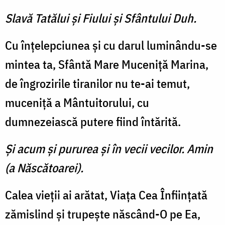
Slavă Tatălui şi Fiului şi Sfântului Duh.
Cu înţelepciunea şi cu darul luminându-se
mintea ta, Sfântă Mare Muceniţă Marina,
de îngrozirile tiranilor nu te-ai temut,
muceniţă a Mântuitorului, cu
dumnezeiască putere fiind întărită.
Şi acum şi pururea şi în vecii vecilor. Amin
(a Născătoarei).
Calea vieţii ai arătat, Viaţa Cea Înfiinţată
zămislind şi trupeşte născând-O pe Ea,