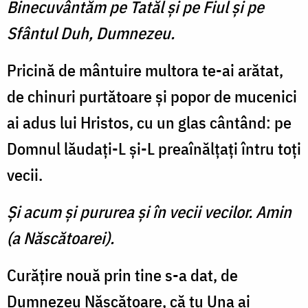
Binecuvântăm pe Tatăl şi pe Fiul şi pe
Sfântul Duh, Dumnezeu.
Pricină de mântuire multora te-ai arătat,
de chinuri purtătoare şi popor de mucenici
ai adus lui Hristos, cu un glas cântând: pe
Domnul lăudaţi-L şi-L preaînălţaţi întru toţi
vecii.
Şi acum şi pururea şi în vecii vecilor. Amin
(a Născătoarei).
Curăţire nouă prin tine s-a dat, de
Dumnezeu Născătoare, că tu Una ai