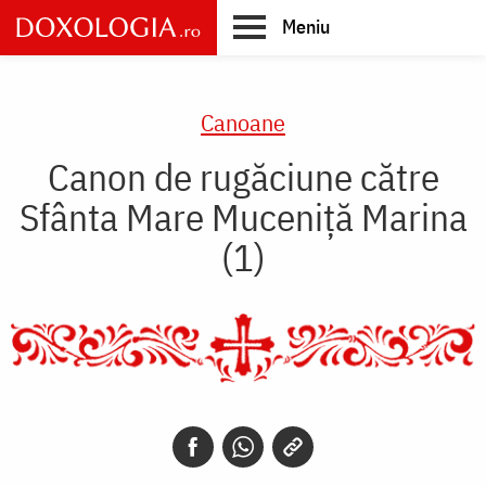
Skip
Meniu
to
main
Main
content
navigation
Canoane
Canon de rugăciune către
Sfânta Mare Muceniţă Marina
(1)