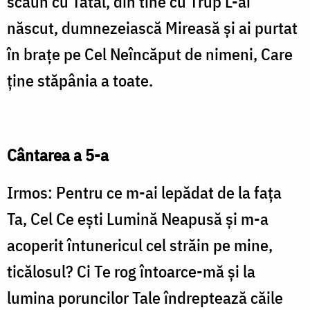
scaun cu Tatăl, din tine cu Trup L-ai
născut, dumnezeiască Mireasă şi ai purtat
în braţe pe Cel Neîncăput de nimeni, Care
ţine stăpânia a toate.
Cântarea a 5-a
Irmos: Pentru ce m-ai lepădat de la faţa
Ta, Cel Ce eşti Lumină Neapusă şi m-a
acoperit întunericul cel străin pe mine,
ticălosul? Ci Te rog întoarce-mă şi la
lumina poruncilor Tale îndreptează căile