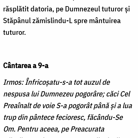
răsplătit datoria, pe Dumnezeul tuturor şi
Stăpânul zămislindu-L spre mântuirea
tuturor.
Cântarea a 9-a
Irmos: Înfricoşatu-s-a tot auzul de
nespusa lui Dumnezeu pogorâre; căci Cel
Preaînalt de voie S-a pogorât până şi a lua
trup din pântece fecioresc, făcându-Se
Om. Pentru aceea, pe Preacurata