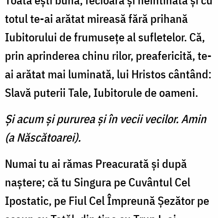
Toată eşti bună, fecioară şi neîntinată şi cu
totul te-ai arătat mireasă fără prihană
Iubitorului de frumuseţe al sufletelor. Că,
prin aprinderea chinu rilor, preafericită, te-
ai arătat mai luminată, lui Hristos cântând:
Slavă puterii Tale, Iubitorule de oameni.
Şi acum şi pururea şi în vecii vecilor. Amin
(a Născătoarei).
Numai tu ai rămas Preacurată şi după
naştere; că tu Singura pe Cuvântul Cel
Ipostatic, pe Fiul Cel Împreună Şezător pe