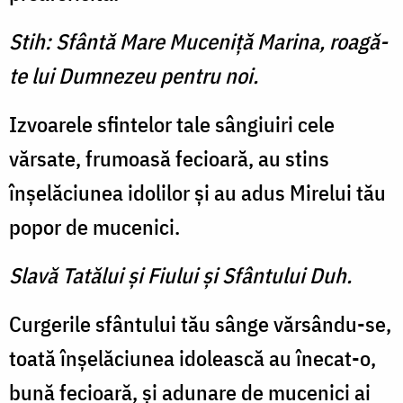
Stih: Sfântă Mare Muceniţă Marina, roagă-
te lui Dumnezeu pentru noi.
Izvoarele sfintelor tale sângiuiri cele
vărsate, frumoasă fecioară, au stins
înşelăciunea idolilor şi au adus Mirelui tău
popor de mucenici.
Slavă Tatălui şi Fiului şi Sfântului Duh.
Curgerile sfântului tău sânge vărsându-se,
toată înşelăciunea idolească au înecat-o,
bună fecioară, şi adunare de mucenici ai