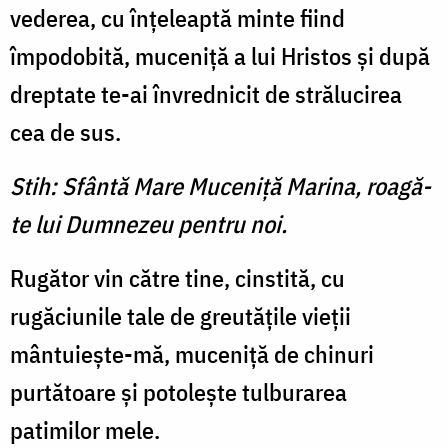
vederea, cu înţeleaptă minte fiind
împodobită, muceniţă a lui Hristos şi după
dreptate te-ai învrednicit de strălucirea
cea de sus.
Stih: Sfântă Mare Muceniţă Marina, roagă-
te lui Dumnezeu pentru noi.
Rugător vin către tine, cinstită, cu
rugăciunile tale de greutăţile vieţii
mântuieşte-mă, muceniţă de chinuri
purtătoare şi potoleşte tulburarea
patimilor mele.