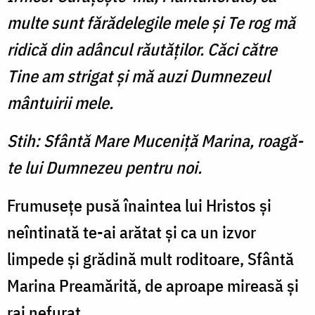
multe sunt fărădelegile mele şi Te rog mă
ridică din adâncul răutăţilor. Căci către
Tine am strigat şi mă auzi Dumnezeul
mântuirii mele.
Stih: Sfântă Mare Muceniţă Marina, roagă-
te lui Dumnezeu pentru noi.
Frumuseţe pusă înaintea lui Hristos şi
neîntinată te-ai arătat şi ca un izvor
limpede şi grădină mult roditoare, Sfântă
Marina Preamărită, de aproape mireasă şi
rai nefurat.