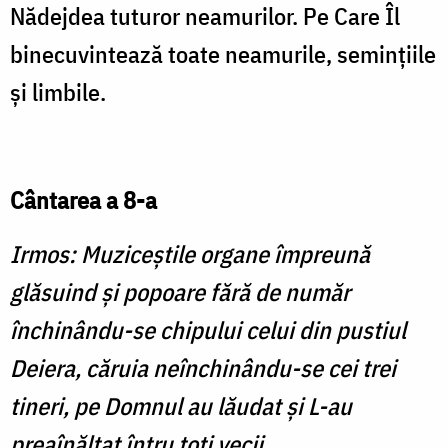
Nădejdea tuturor neamurilor. Pe Care Îl
binecuvintează toate neamurile, seminţiile
şi limbile.
Cântarea a 8-a
Irmos: Muziceştile organe împreună
glăsuind şi popoare fără de număr
închinându-se chipului celui din pustiul
Deiera, căruia neînchinându-se cei trei
tineri, pe Domnul au lăudat şi L-au
preaînălţat întru toţi vecii.