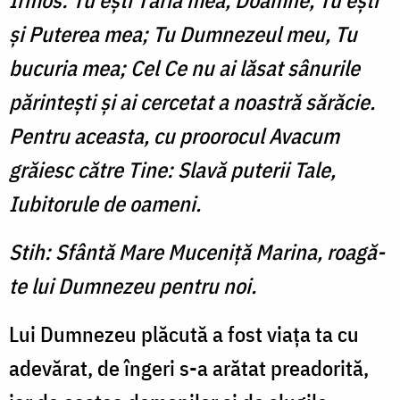
Irmos: Tu eşti Tăria mea, Doamne, Tu eşti
şi Puterea mea; Tu Dumnezeul meu, Tu
bucuria mea; Cel Ce nu ai lăsat sânurile
părinteşti şi ai cercetat a noastră sărăcie.
Pentru aceasta, cu proorocul Avacum
grăiesc către Tine: Slavă puterii Tale,
Iubitorule de oameni.
Stih: Sfântă Mare Muceniţă Marina, roagă-
te lui Dumnezeu pentru noi.
Lui Dumnezeu plăcută a fost viaţa ta cu
adevărat, de îngeri s-a arătat preadorită,