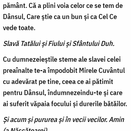
pământ. Că a plini voia celor ce se tem de
Dânsul, Care ştie ca un bun şi ca Cel Ce
vede toate.
Slavă Tatălui şi Fiului şi Sfântului Duh.
Cu dumnezeieştile steme ale slavei celei
preaînalte te-a împodobit Mirele Cuvântul
cu adevărat pe tine, ceea ce ai pătimit
pentru Dânsul, îndumnezeindu-te şi care
ai suferit văpaia focului şi durerile bătăilor.
Şi acum şi pururea şi în vecii vecilor. Amin
(a Născătoarei).