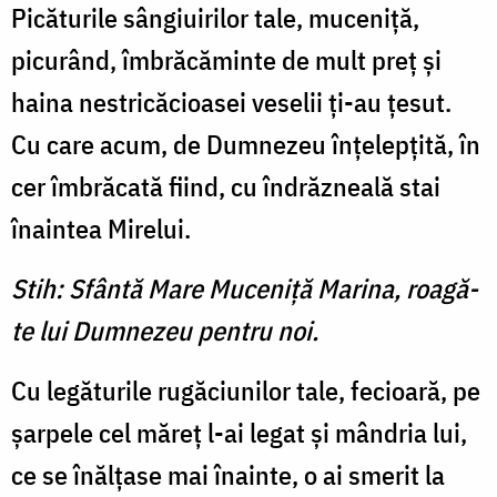
Picăturile sângiuirilor tale, muceniţă,
picurând, îmbrăcăminte de mult preţ şi
haina nestricăcioasei veselii ţi-au ţesut.
Cu care acum, de Dumnezeu înţelepţită, în
cer îmbrăcată fiind, cu îndrăzneală stai
înaintea Mirelui.
Stih: Sfântă Mare Muceniţă Marina, roagă-
te lui Dumnezeu pentru noi.
Cu legăturile rugăciunilor tale, fecioară, pe
şarpele cel măreţ l-ai legat şi mândria lui,
ce se înălţase mai înainte, o ai smerit la