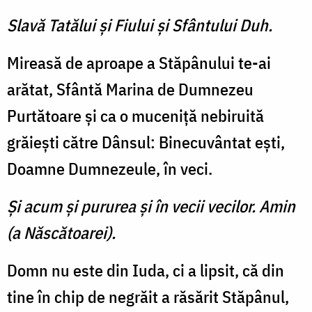
Slavă Tatălui şi Fiului şi Sfântului Duh.
Mireasă de aproape a Stăpânului te-ai
arătat, Sfântă Marina de Dumnezeu
Purtătoare şi ca o muceniţă nebiruită
grăieşti către Dânsul: Binecuvântat eşti,
Doamne Dumnezeule, în veci.
Şi acum şi pururea şi în vecii vecilor. Amin
(a Născătoarei).
Domn nu este din Iuda, ci a lipsit, că din
tine în chip de negrăit a răsărit Stăpânul,