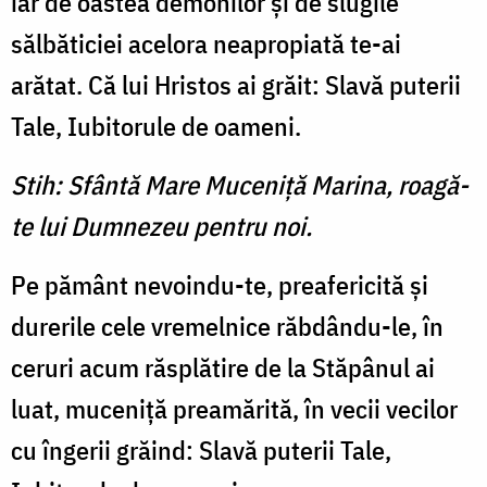
iar de oastea demonilor şi de slugile
sălbăticiei acelora neapropiată te-ai
arătat. Că lui Hristos ai grăit: Slavă puterii
Tale, Iubitorule de oameni.
Stih: Sfântă Mare Muceniţă Marina, roagă-
te lui Dumnezeu pentru noi.
Pe pământ nevoindu-te, preafericită şi
durerile cele vremelnice răbdându-le, în
ceruri acum răsplătire de la Stăpânul ai
luat, muceniţă preamărită, în vecii vecilor
cu îngerii grăind: Slavă puterii Tale,