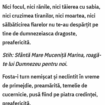
Nici focul, nici rănile, nici tăierea cu sabia,
nici cruzimea tiranilor, nici moartea, nici
sălbăticirea fiarelor nu te-au despărţit pe
tine de dumnezeiasca dragoste,
preafericită.
Stih: Sfântă Mare Muceniţă Marina, roagă-
te lui Dumnezeu pentru noi.
Fosta-i turn nemişcat şi neclintit în vreme
de primejdie, preamărită, temelie de
cucernicie, pusă fiind pe piatra credinţei,
preafericită.