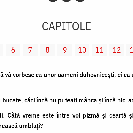
CAPITOLE
6
7
8
9
10
11
12
t să vă vorbesc ca unor oameni duhovniceşti, ci ca
u bucate, căci încă nu puteaţi mânca şi încă nici 
şti. Câtă vreme este între voi pizmă şi ceartă ş
enească umblaţi?