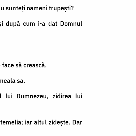
u nu sunteţi oameni trupeşti?
i şi după cum i-a dat Domnul
e face să crească.
eneala sa.
l lui Dumnezeu, zidirea lui
emelia; iar altul zideşte. Dar