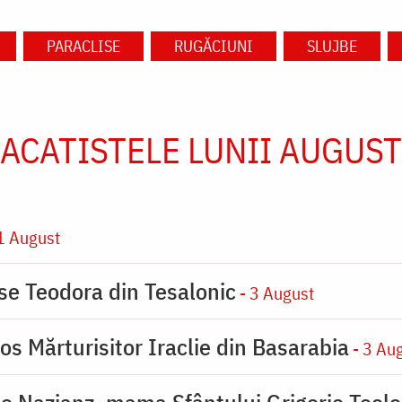
PARACLISE
RUGĂCIUNI
SLUJBE
ACATISTELE LUNII AUGUST
1 August
ase Teodora din Tesalonic
- 3 August
os Mărturisitor Iraclie din Basarabia
- 3 Au
de Nazianz, mama Sfântului Grigorie Teolo