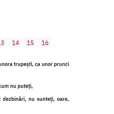
13
14
15
16
 unora trupeşti, ca unor prunci
acum nu puteţi,
i dezbinări, nu sunteţi, oare,