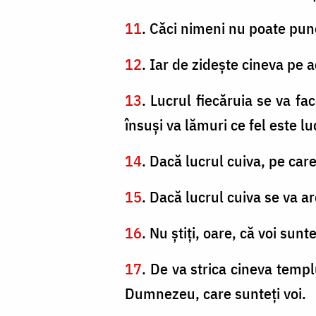
11
. Căci nimeni nu poate pune
12
. Iar de zideşte cineva pe 
13
. Lucrul fiecăruia se va fac
însuşi va lămuri ce fel este lu
14
. Dacă lucrul cuiva, pe care
15
. Dacă lucrul cuiva se va ar
16
. Nu ştiţi, oare, că voi su
17
. De va strica cineva temp
Dumnezeu, care sunteţi voi.