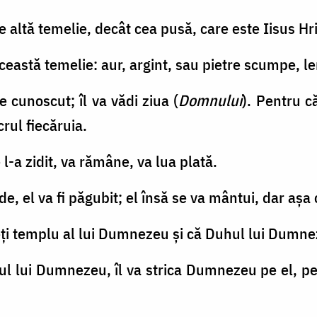
 altă temelie, decât cea pusă, care este Iisus Hri
această temelie: aur, argint, sau pietre scumpe, le
e cunoscut; îl va vădi ziua (
Domnului
). Pentru c
crul fiecăruia.
 l-a zidit, va rămâne, va lua plată.
de, el va fi păgubit; el însă se va mântui, dar aşa 
nteţi templu al lui Dumnezeu şi că Duhul lui Dumne
lul lui Dumnezeu, îl va strica Dumnezeu pe el, pe