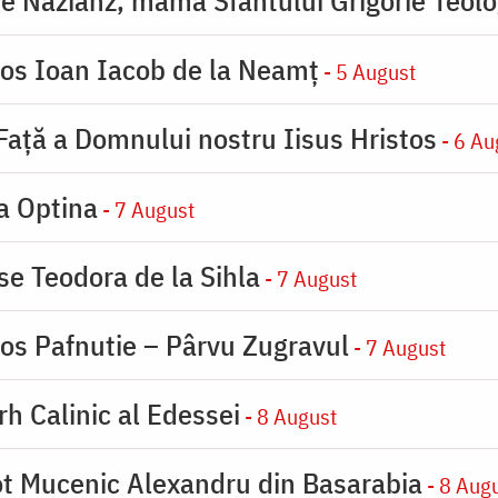
ios Ioan Iacob de la Neamț
- 5 August
 Faţă a Domnului nostru Iisus Hristos
- 6 Au
la Optina
- 7 August
se Teodora de la Sihla
- 7 August
ios Pafnutie – Pârvu Zugravul
- 7 August
rh Calinic al Edessei
- 8 August
eot Mucenic Alexandru din Basarabia
- 8 Aug