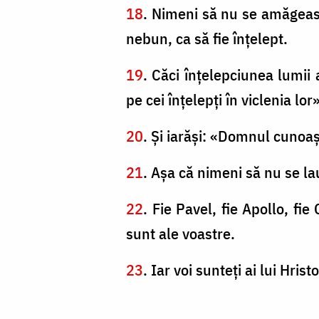
18
. Nimeni să nu se amăgească
nebun, ca să fie înţelept.
19
. Căci înţelepciunea lumii
pe cei înţelepţi în viclenia lor»
20
. Şi iarăşi: «Domnul cunoaş
21
. Aşa că nimeni să nu se la
22
. Fie Pavel, fie Apollo, fie
sunt ale voastre.
23
. Iar voi sunteţi ai lui Hris