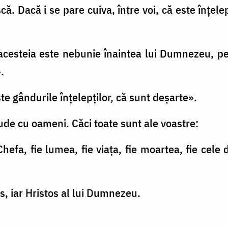
. Dacă i se pare cuiva, între voi, că este înţele
 acesteia este nebunie înaintea lui Dumnezeu, pe
.
te gândurile înţelepţilor, că sunt deşarte».
ude cu oameni. Căci toate sunt ale voastre:
 Chefa, fie lumea, fie viaţa, fie moartea, fie cele d
tos, iar Hristos al lui Dumnezeu.