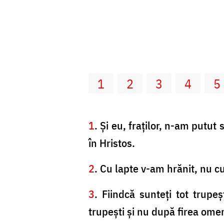
1
2
3
4
5
1
. Şi eu, fraţilor, n-am putu
în Hristos.
2
. Cu lapte v-am hrănit, nu c
3
. Fiindcă sunteţi tot trupe
trupeşti şi nu după firea om