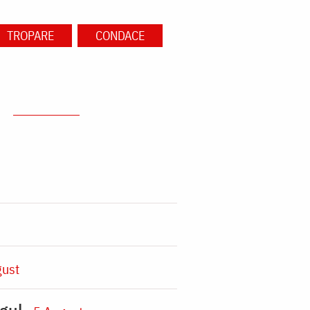
TROPARE
CONDACE
gust
gul