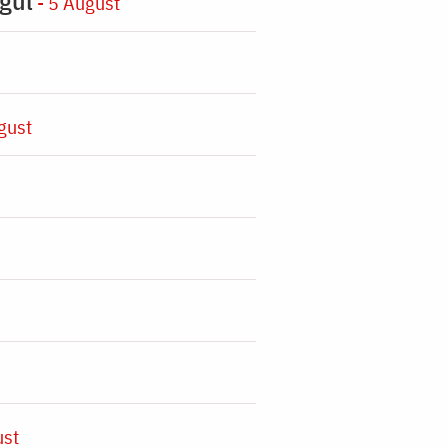
- 5 August
gust
ust