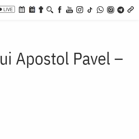
LIVE
08
lui Apostol Pavel –