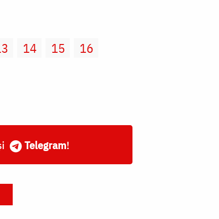
13
14
15
16
și
Telegram
!