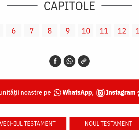
CAPITOLE
6
7
8
9
10
11
12
nității noastre pe
WhatsApp
,
Instagram
VECHIUL TESTAMENT
NOUL TESTAMENT