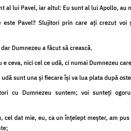
nt al lui Pavel, iar altul: Eu sunt al lui Apollo, a
e este Pavel? Slujitori prin care aţi crezut vo
t, dar Dumnezeu a făcut să crească.
 nu e ceva, nici cel ce udă, ci numai Dumnezeu car
e udă sunt una şi fiecare îşi va lua plata după ost
ători cu Dumnezeu suntem; voi sunteţi ogoru
 cel dat mie, eu, ca un înţelept meşter, am pus t
te;