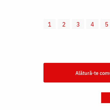
1
2
3
4
5
Alătură-te comu