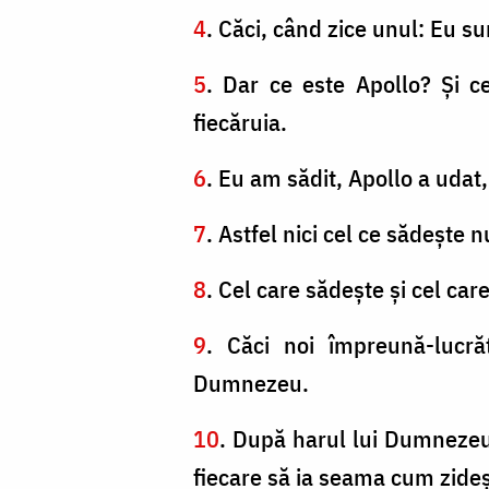
4
. Căci, când zice unul: Eu su
5
. Dar ce este Apollo? Şi c
fiecăruia.
6
. Eu am sădit, Apollo a uda
7
. Astfel nici cel ce sădeşte
8
. Cel care sădeşte şi cel car
9
. Căci noi împreună-lucr
Dumnezeu.
10
. După harul lui Dumnezeu,
fiecare să ia seama cum zideş