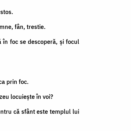
stos.
mne, fân, trestie.
ă în foc se descoperă, şi focul
ca prin foc.
zeu locuieşte în voi?
ntru că sfânt este templul lui