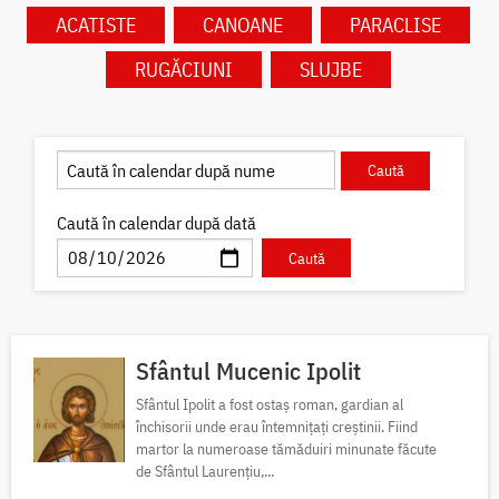
ACATISTE
CANOANE
PARACLISE
RUGĂCIUNI
SLUJBE
Caută în calendar după dată
Sfântul Mucenic Ipolit
Sfântul Ipolit a fost ostaș roman, gardian al
închisorii unde erau întemnițați creștinii. Fiind
martor la numeroase tămăduiri minunate făcute
de Sfântul Laurențiu,...