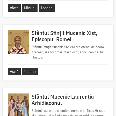
Viață
Minuni
Icoane
Sfântul Sfințit Mucenic Xist,
Episcopul Romei
Sfântul Sfințit Mucenic Sixt era din Atena, de neam
grecesc, și a fost mai întâi filosof, apoi ucenic al lui
Hristos.
Viață
Icoane
Sfântul Mucenic Laurențiu
Arhidiaconul
Sfântul Laurențiu chemând numele lui Iisus Hristos
și punându-și mâinile pe ochii celor orbi în semnul