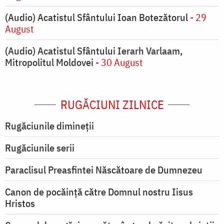
(Audio) Acatistul Sfântului Ioan Botezătorul
- 29
August
(Audio) Acatistul Sfântului Ierarh Varlaam,
Mitropolitul Moldovei
- 30 August
RUGĂCIUNI ZILNICE
Rugăciunile dimineții
Rugăciunile serii
Paraclisul Preasfintei Născătoare de Dumnezeu
Canon de pocăință către Domnul nostru Iisus
Hristos