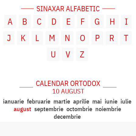
SINAXAR ALFABETIC
A
B
C
D
E
F
G
H
I
J
K
L
M
N
O
P
R
T
U
V
Z
CALENDAR ORTODOX
10 AUGUST
ianuarie
februarie
martie
aprilie
mai
iunie
iulie
august
septembrie
octombrie
noiembrie
decembrie