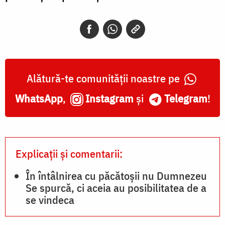
Alătură-te comunității noastre pe
WhatsApp
,
Instagram
și
Telegram
!
Explicații și comentarii:
În întâlnirea cu păcătoșii nu Dumnezeu
Se spurcă, ci aceia au posibilitatea de a
se vindeca