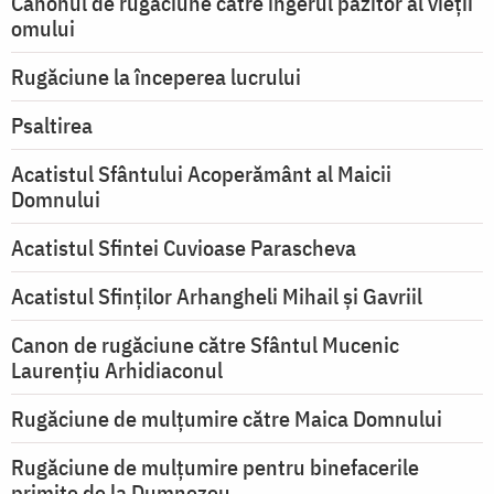
Canonul de rugăciune către îngerul păzitor al vieții
omului
Rugăciune la începerea lucrului
Psaltirea
Acatistul Sfântului Acoperământ al Maicii
Domnului
Acatistul Sfintei Cuvioase Parascheva
Acatistul Sfinților Arhangheli Mihail și Gavriil
Canon de rugăciune către Sfântul Mucenic
Laurențiu Arhidiaconul
Rugăciune de mulţumire către Maica Domnului
Rugăciune de mulțumire pentru binefacerile
primite de la Dumnezeu