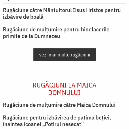
Rugăciune către Mântuitorul Iisus Hristos pentru
izbăvire de boală
Rugăciune de mulțumire pentru binefacerile
primite de la Dumnezeu
vezi mai multe rugăciuni
RUGĂCIUNI LA MAICA
DOMNULUI
Rugăciune de mulţumire către Maica Domnului
Rugăciune pentru izbăvirea de patima beției,
înaintea icoanei „Potirul nesecat”