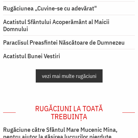
Rugăciunea „Cuvine-se cu adevărat"
Acatistul Sfântului Acoperământ al Maicii
Domnului
Paraclisul Preasfintei Născătoare de Dumnezeu
Acatistul Bunei Vestiri
vezi mai multe rugăciuni
RUGĂCIUNI LA TOATĂ
TREBUINȚA
Rugăciune către Sfântul Mare Mucenic Mina,
pentru ajutor la găsirea lucrurilor pierdute