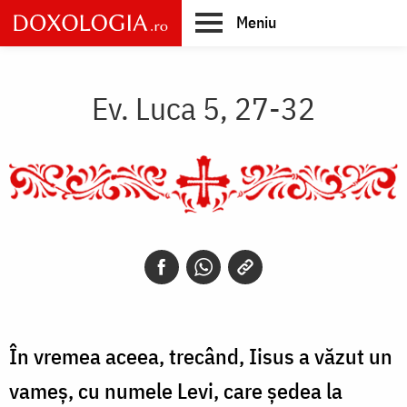
Skip
Meniu
to
main
Main
content
navigation
Ev. Luca 5, 27-32
În vremea aceea, trecând, Iisus a văzut un
vameș, cu numele Levi, care ședea la