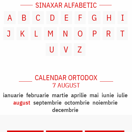
SINAXAR ALFABETIC
A
B
C
D
E
F
G
H
I
J
K
L
M
N
O
P
R
T
U
V
Z
CALENDAR ORTODOX
7 AUGUST
ianuarie
februarie
martie
aprilie
mai
iunie
iulie
august
septembrie
octombrie
noiembrie
decembrie