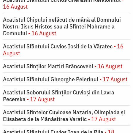
16 August
Acatistul Chipului nefăcut de mână al Domnului
Nostru Iisus Hristos sau al Sfintei Mahrame a
Domnului
- 16 August
Acatistul Sfântului Cuvios Iosif de la Văratec
- 16
August
Acatistul Sfinților Martiri Brâncoveni
- 16 August
Acatistul Sfântului Gheorghe Pelerinul
- 17 August
Acatistul Soborului Sfinților Cuvioși din Lavra
Pecerska
- 17 August
Acatistul Sfintelor Cuvioase Nazaria, Olimpiada și
Elisabeta de la Mănăstirea Varatic
- 17 August
Acatistul Sfântului Cuvios Ioan de la Rila
- 18