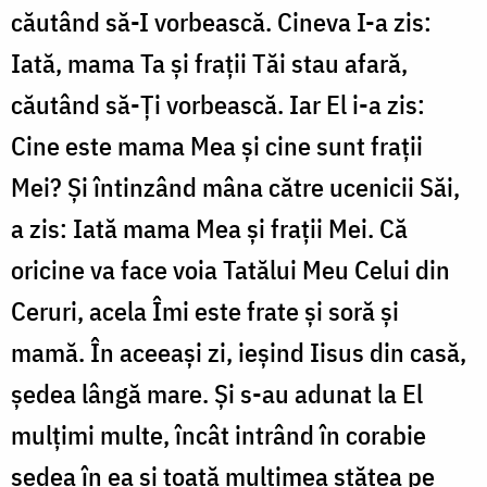
căutând să-I vorbească. Cineva I-a zis:
Iată, mama Ta și frații Tăi stau afară,
căutând să-Ți vorbească. Iar El i-a zis:
Cine este mama Mea și cine sunt frații
Mei? Și întinzând mâna către ucenicii Săi,
a zis: Iată mama Mea și frații Mei. Că
oricine va face voia Tatălui Meu Celui din
Ceruri, acela Îmi este frate și soră și
mamă. În aceeași zi, ieșind Iisus din casă,
ședea lângă mare. Și s-au adunat la El
mulțimi multe, încât intrând în corabie
ședea în ea și toată mulțimea stătea pe