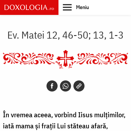
Skip
Meniu
to
main
Main
content
navigation
Ev. Matei 12, 46-50; 13, 1-3
În vremea aceea, vorbind Iisus mulțimilor,
iată mama și frații Lui stăteau afară,