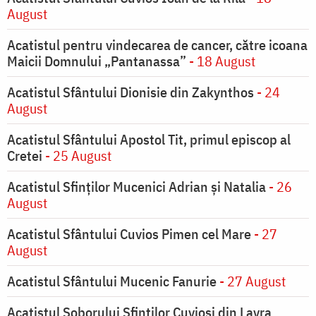
August
Acatistul pentru vindecarea de cancer, către icoana
Maicii Domnului „Pantanassa”
- 18 August
Acatistul Sfântului Dionisie din Zakynthos
- 24
August
Acatistul Sfântului Apostol Tit, primul episcop al
Cretei
- 25 August
Acatistul Sfinților Mucenici Adrian și Natalia
- 26
August
Acatistul Sfântului Cuvios Pimen cel Mare
- 27
August
Acatistul Sfântului Mucenic Fanurie
- 27 August
Acatistul Soborului Sfinților Cuvioși din Lavra