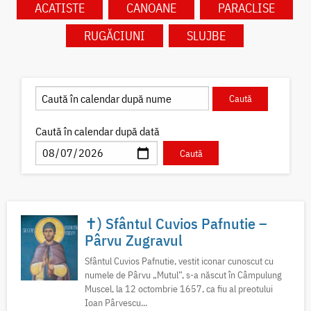
ACATISTE
CANOANE
PARACLISE
RUGĂCIUNI
SLUJBE
Caută în calendar după dată
✝) Sfântul Cuvios Pafnutie –
Pârvu Zugravul
Sfântul Cuvios Pafnutie, vestit iconar cunoscut cu
numele de Pârvu „Mutul”, s-a născut în Câmpulung
Muscel, la 12 octombrie 1657, ca fiu al preotului
Ioan Pârvescu...