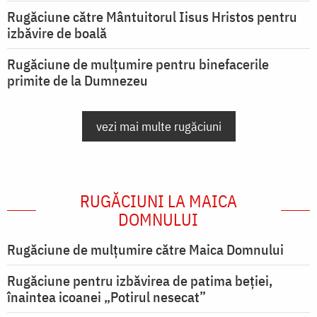
Rugăciune către Mântuitorul Iisus Hristos pentru
izbăvire de boală
Rugăciune de mulțumire pentru binefacerile
primite de la Dumnezeu
vezi mai multe rugăciuni
RUGĂCIUNI LA MAICA
DOMNULUI
Rugăciune de mulţumire către Maica Domnului
Rugăciune pentru izbăvirea de patima beției,
înaintea icoanei „Potirul nesecat”