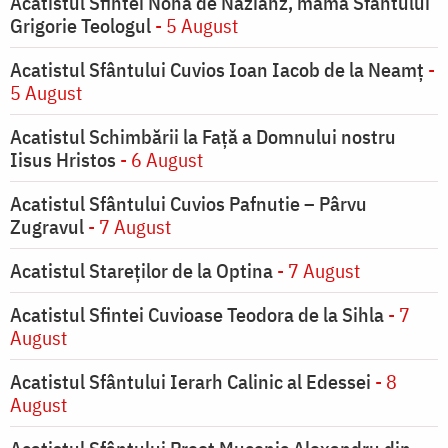
Acatistul Sfintei Nona de Nazianz, mama Sfântului
Grigorie Teologul
- 5 August
Acatistul Sfântului Cuvios Ioan Iacob de la Neamț
-
5 August
Acatistul Schimbării la Faţă a Domnului nostru
Iisus Hristos
- 6 August
Acatistul Sfântului Cuvios Pafnutie – Pârvu
Zugravul
- 7 August
Acatistul Stareţilor de la Optina
- 7 August
Acatistul Sfintei Cuvioase Teodora de la Sihla
- 7
August
Acatistul Sfântului Ierarh Calinic al Edessei
- 8
August