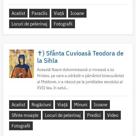
Acatist
Paraclis
Viață
Icoane
Locuri de pelerinaj
Fotografii
✝) Sfânta Cuvioasă Teodora de
la Sihla
Această floare duhovnicească și mireasă a lui
Hristos, pe care a odrăslit-o pământul binecuvântat
al Moldovei, s-a născut pe la jumătatea secolului al
XVII-lea, în satul...
Acatist
Rugăciuni
Viață
Minuni
Icoane
Sfinte moaște
Locuri de pelerinaj
Predici
Video
Fotografii