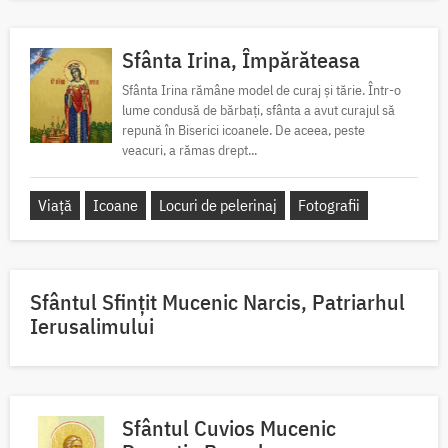
Sfânta Irina, Împărăteasa
Sfânta Irina rămâne model de curaj și tărie. Într-o
lume condusă de bărbați, sfânta a avut curajul să
repună în Biserici icoanele. De aceea, peste
veacuri, a rămas drept...
Viață
Icoane
Locuri de pelerinaj
Fotografii
Sfântul Sfinţit Mucenic Narcis, Patriarhul
Ierusalimului
Sfântul Cuvios Mucenic