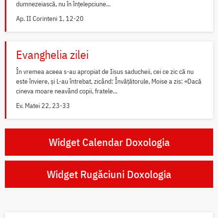
dumnezeiască, nu în înțelepciune...
Ap. II Corinteni 1, 12-20
Evanghelia zilei
În vremea aceea s-au apropiat de Iisus saducheii, cei ce zic că nu
este înviere, și L-au întrebat, zicând: Învățătorule, Moise a zis: «Dacă
cineva moare neavând copii, fratele...
Ev. Matei 22, 23-33
Widget Calendar Doxologia
Widget Rugăciuni Doxologia