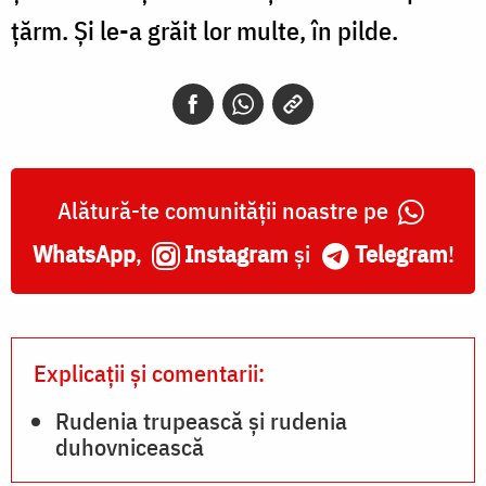
țărm. Și le-a grăit lor multe, în pilde.
Alătură-te comunității noastre pe
WhatsApp
,
Instagram
și
Telegram
!
Explicații și comentarii:
Rudenia trupească și rudenia
duhovnicească