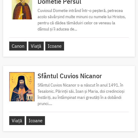
Dometie Persul
Cuviosul Dometie intrând într-o peșteră, petrecea
acolo săvârșind multe minuni cu numele lui Hristos,
pentru că dădea tămăduiri celor ce veneau la
dânsul și îi aducea de...
Canon
Viață
Icoane
Sfântul Cuvios Nicanor
Sfântul Cuvios Nicanor s-a născut în anul 1491, în
Tesalonic. Părinții săi, Ioan și Maria, doi credincioși
înstăriți, au întâmpinat mari greutăți în a dobândi
prunci....
Viață
Icoane