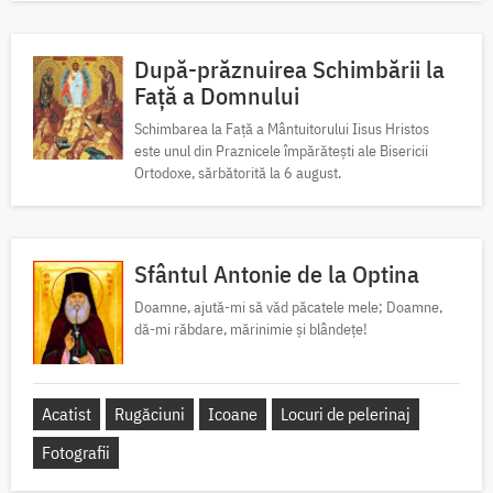
După-prăznuirea Schimbării la
Față a Domnului
Schimbarea la Față a Mântuitorului Iisus Hristos
este unul din Praznicele împărătești ale Bisericii
Ortodoxe, sărbătorită la 6 august.
Sfântul Antonie de la Optina
Doamne, ajută-mi să văd păcatele mele; Doamne,
dă-mi răbdare, mărinimie şi blândeţe!
Acatist
Rugăciuni
Icoane
Locuri de pelerinaj
Fotografii