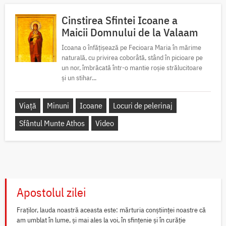
Cinstirea Sfintei Icoane a
Maicii Domnului de la Valaam
Icoana o înfățișează pe Fecioara Maria în mărime
naturală, cu privirea coborâtă, stând în picioare pe
un nor, îmbrăcată într-o mantie roșie strălucitoare
și un stihar...
Viață
Minuni
Icoane
Locuri de pelerinaj
Sfântul Munte Athos
Video
Apostolul zilei
Fraților, lauda noastră aceasta este: mărturia conștiinței noastre că
am umblat în lume, și mai ales la voi, în sfințenie și în curăție