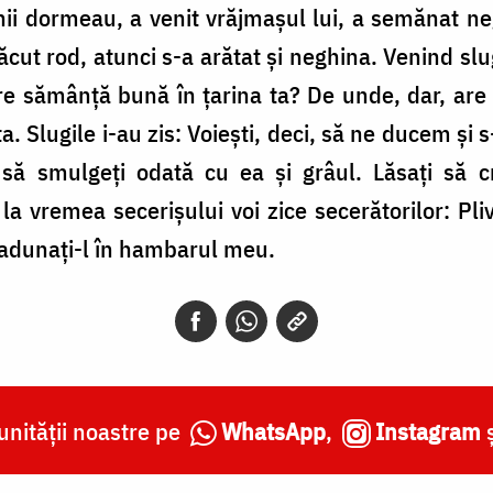
ii dormeau, a venit vrăjmașul lui, a semănat neg
făcut rod, atunci s-a arătat și neghina. Venind slug
 sămânță bună în țarina ta? De unde, dar, are 
 Slugile i-au zis: Voiești, deci, să ne ducem și s-
să smulgeți odată cu ea și grâul. Lăsați să c
la vremea secerișului voi zice secerătorilor: Plivi
 adunați-l în hambarul meu.
nității noastre pe
WhatsApp
,
Instagram