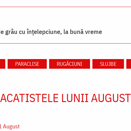
 grâu cu înțelepciune, la bună vreme
PARACLISE
RUGĂCIUNI
SLUJBE
ACATISTELE LUNII AUGUST
1 August