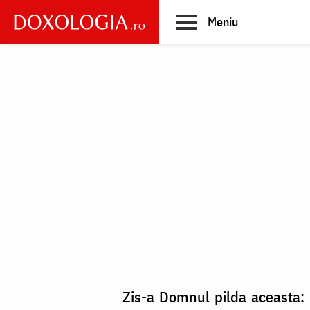
Skip
Meniu
to
main
Main
content
navigation
Zis-a Domnul pilda aceasta: