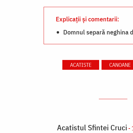
Explicații și comentarii:
Domnul separă neghina de
ACATISTE
CANOANE
Acatistul Sfintei Cruci
- 