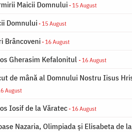
rmirii Maicii Domnului
- 15 August
cii Domnului
- 15 August
iri Brâncoveni
- 16 August
ios Gherasim Kefalonitul
- 16 August
cut de mână al Domnului Nostru Iisus Hris
16 August
os Iosif de la Văratec
- 16 August
ioase Nazaria, Olimpiada și Elisabeta de l