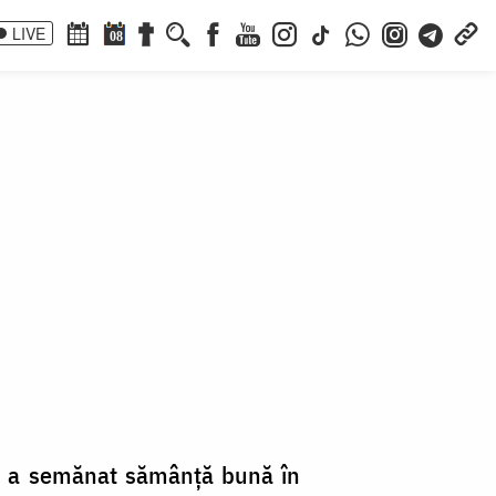
LIVE
08
re a semănat sămânță bună în