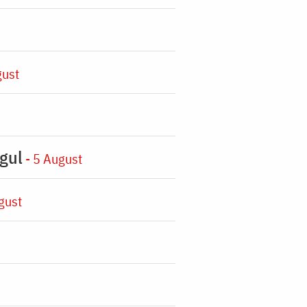
gust
gul
- 5 August
gust