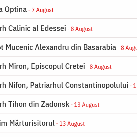
la Optina
- 7 August
rh Calinic al Edessei
- 8 August
eot Mucenic Alexandru din Basarabia
- 8 Aug
arh Miron, Episcopul Cretei
- 8 August
arh Nifon, Patriarhul Constantinopolului
- 1
arh Tihon din Zadonsk
- 13 August
im Mărturisitorul
- 13 August