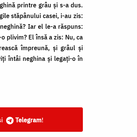
hină printre grâu și s-a dus.
ile stăpânului casei, i-au zis:
neghină? Iar el le-a răspuns:
o plivim? El însă a zis: Nu, ca
rească împreună, și grâul și
ți întâi neghina și legați-o în
și
Telegram
!