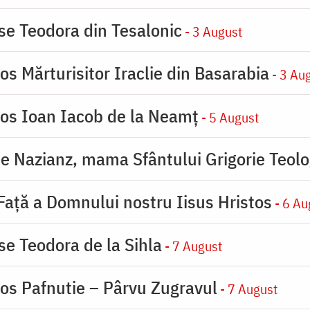
ase Teodora din Tesalonic
- 3 August
os Mărturisitor Iraclie din Basarabia
- 3 Au
ios Ioan Iacob de la Neamț
- 5 August
de Nazianz, mama Sfântului Grigorie Teolo
 Faţă a Domnului nostru Iisus Hristos
- 6 Au
se Teodora de la Sihla
- 7 August
ios Pafnutie – Pârvu Zugravul
- 7 August