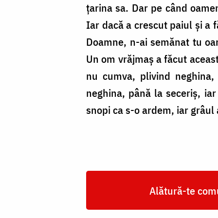
țarina sa. Dar pe când oamen
Iar dacă a crescut paiul și a 
Doamne, n-ai semănat tu oare
Un om vrăjmaș a făcut aceasta.
nu cumva, plivind neghina, 
neghina, până la seceriș, iar 
snopi ca s-o ardem, iar grâul
Alătură-te comu