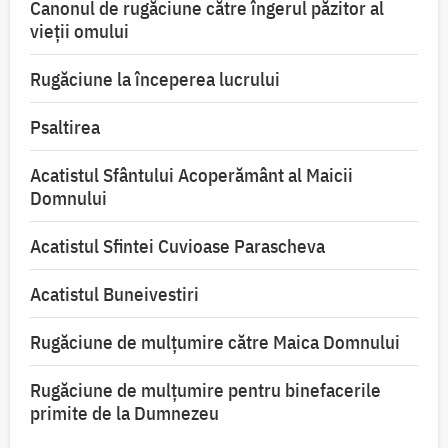
Canonul de rugăciune către îngerul păzitor al
vieții omului
Rugăciune la începerea lucrului
Psaltirea
Acatistul Sfântului Acoperământ al Maicii
Domnului
Acatistul Sfintei Cuvioase Parascheva
Acatistul Buneivestiri
Rugăciune de mulţumire către Maica Domnului
Rugăciune de mulțumire pentru binefacerile
primite de la Dumnezeu