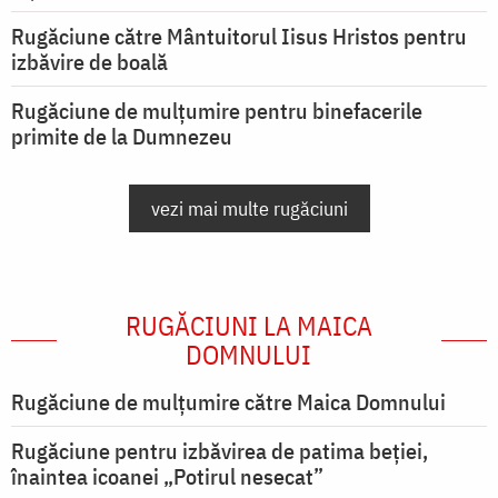
Rugăciune către Mântuitorul Iisus Hristos pentru
izbăvire de boală
Rugăciune de mulțumire pentru binefacerile
primite de la Dumnezeu
vezi mai multe rugăciuni
RUGĂCIUNI LA MAICA
DOMNULUI
Rugăciune de mulţumire către Maica Domnului
Rugăciune pentru izbăvirea de patima beției,
înaintea icoanei „Potirul nesecat”