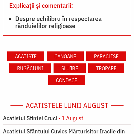
Explicații și comentarii:
Despre echilibru în respectarea
rânduielilor religioase
ACATISTE
CANOANE
PARACLISE
RUGĂCIUNI
SLUJBE
TROPARE
CONDACE
ACATISTELE LUNII AUGUST
Acatistul Sfintei Cruci
- 1 August
Acatistul Sfântului Cuvios Mărturisitor Iraclie din