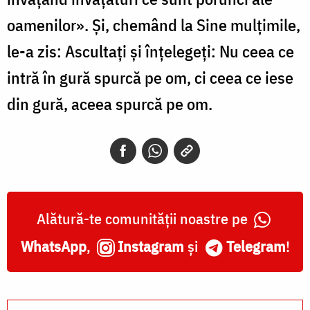
oamenilor». Și, chemând la Sine mulțimile,
le-a zis: Ascultați și înțelegeți: Nu ceea ce
intră în gură spurcă pe om, ci ceea ce iese
din gură, aceea spurcă pe om.
Alătură-te comunității noastre pe
WhatsApp
,
Instagram
și
Telegram
!