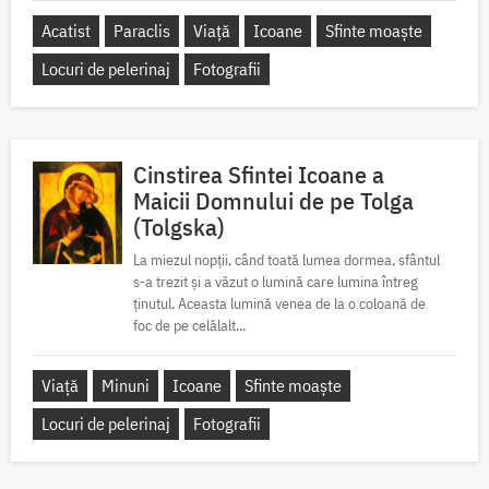
Acatist
Paraclis
Viață
Icoane
Sfinte moaște
Locuri de pelerinaj
Fotografii
Cinstirea Sfintei Icoane a
Maicii Domnului de pe Tolga
(Tolgska)
La miezul nopții, când toată lumea dormea, sfântul
s-a trezit și a văzut o lumină care lumina întreg
ținutul. Aceasta lumină venea de la o coloană de
foc de pe celălalt...
Viață
Minuni
Icoane
Sfinte moaște
Locuri de pelerinaj
Fotografii