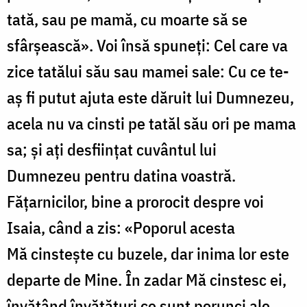
tată, sau pe mamă, cu moarte să se
sfârșească». Voi însă spuneți: Cel care va
zice tatălui său sau mamei sale: Cu ce te-
aș fi putut ajuta este dăruit lui Dumnezeu,
acela nu va cinsti pe tatăl său ori pe mama
sa; și ați desființat cuvântul lui
Dumnezeu pentru datina voastră.
Fățarnicilor, bine a prorocit despre voi
Isaia, când a zis: «Poporul acesta
Mă cinstește cu buzele, dar inima lor este
departe de Mine. În zadar Mă cinstesc ei,
învățând învățături ce sunt porunci ale