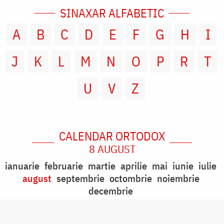
SINAXAR ALFABETIC
A
B
C
D
E
F
G
H
I
J
K
L
M
N
O
P
R
T
U
V
Z
CALENDAR ORTODOX
8 AUGUST
ianuarie
februarie
martie
aprilie
mai
iunie
iulie
august
septembrie
octombrie
noiembrie
decembrie