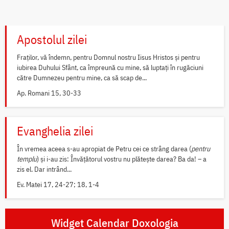
Apostolul zilei
Fraților, vă îndemn, pentru Domnul nostru Iisus Hristos și pentru
iubirea Duhului Sfânt, ca împreună cu mine, să luptați în rugăciuni
către Dumnezeu pentru mine, ca să scap de...
Ap. Romani 15, 30-33
Evanghelia zilei
În vremea aceea s-au apropiat de Petru cei ce strâng darea (
pentru
templu
) și i-au zis: Învățătorul vostru nu plătește darea? Ba da! – a
zis el. Dar intrând...
Ev. Matei 17, 24-27; 18, 1-4
Widget Calendar Doxologia