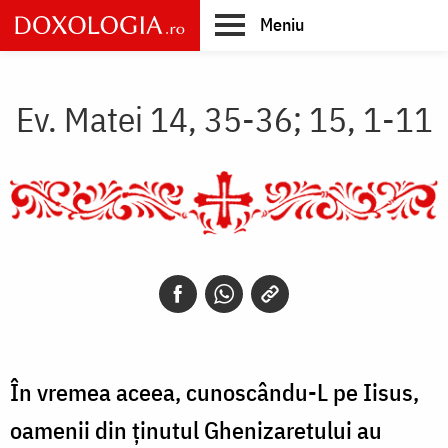
Skip
Meniu
to
main
Main
content
navigation
Ev. Matei 14, 35-36; 15, 1-11
În vremea aceea, cunoscându-L pe Iisus,
oamenii din ținutul Ghenizaretului au