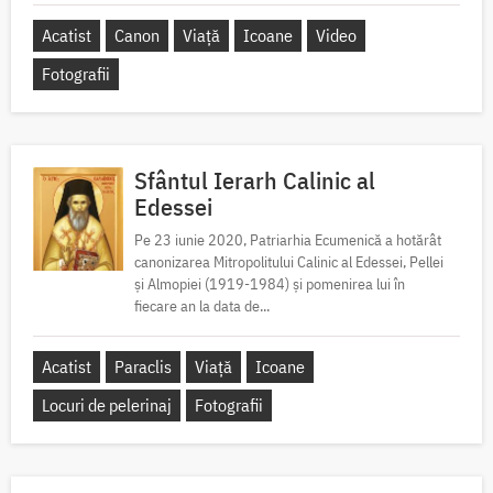
Acatist
Canon
Viață
Icoane
Video
Fotografii
Sfântul Ierarh Calinic al
Edessei
Pe 23 iunie 2020, Patriarhia Ecumenică a hotărât
canonizarea Mitropolitului Calinic al Edessei, Pellei
și Almopiei (1919-1984) și pomenirea lui în
fiecare an la data de...
Acatist
Paraclis
Viață
Icoane
Locuri de pelerinaj
Fotografii