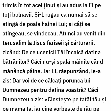
trimis în tot acel ținut și au adus la El pe
toți bolnavii. Și-L rugau ca numai să se
atingă de poala hainei Lui; și câți se
atingeau, se vindecau. Atunci au venit din
Ierusalim la Iisus fariseii și cărturarii,
zicând: De ce ucenicii Tăi încalcă datina
bătrânilor? Căci nu-și spală mâinile când
mănâncă pâine. Iar El, răspunzând, le-a
zis: Dar voi de ce călcați porunca lui
Dumnezeu pentru datina voastră? Căci
Dumnezeu a zis: «Cinstește pe tatăl tău și
pe mama ta, iar cine vorbește de rău pe