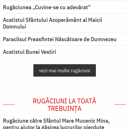
Rugăciunea „Cuvine-se cu adevărat"
Acatistul Sfântului Acoperământ al Maicii
Domnului
Paraclisul Preasfintei Născătoare de Dumnezeu
Acatistul Bunei Vestiri
vezi mai multe rugăciuni
RUGĂCIUNI LA TOATĂ
TREBUINȚA
Rugăciune către Sfântul Mare Mucenic Mina,
pentru ajutor la găsirea lucrurilor pierdute