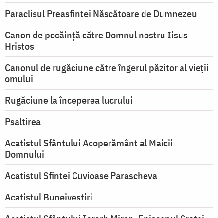
Paraclisul Preasfintei Născătoare de Dumnezeu
Canon de pocăință către Domnul nostru Iisus
Hristos
Canonul de rugăciune către îngerul păzitor al vieții
omului
Rugăciune la începerea lucrului
Psaltirea
Acatistul Sfântului Acoperământ al Maicii
Domnului
Acatistul Sfintei Cuvioase Parascheva
Acatistul Buneivestiri