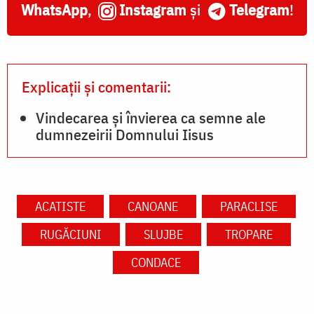
WhatsApp
,
Instagram
și
Telegram
!
Explicații și comentarii:
Vindecarea și învierea ca semne ale
dumnezeirii Domnului Iisus
ACATISTE
CANOANE
PARACLISE
RUGĂCIUNI
SLUJBE
TROPARE
CONDACE