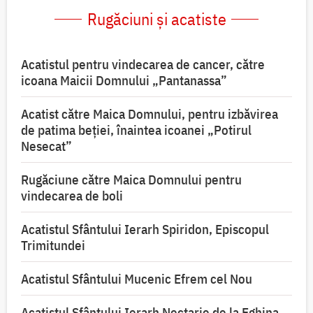
Rugăciuni și acatiste
Acatistul pentru vindecarea de cancer, către
icoana Maicii Domnului „Pantanassa”
Acatist către Maica Domnului, pentru izbăvirea
de patima beției, înaintea icoanei „Potirul
Nesecat”
Rugăciune către Maica Domnului pentru
vindecarea de boli
Acatistul Sfântului Ierarh Spiridon, Episcopul
Trimitundei
Acatistul Sfântului Mucenic Efrem cel Nou
Acatistul Sfântului Ierarh Nectarie de la Eghina