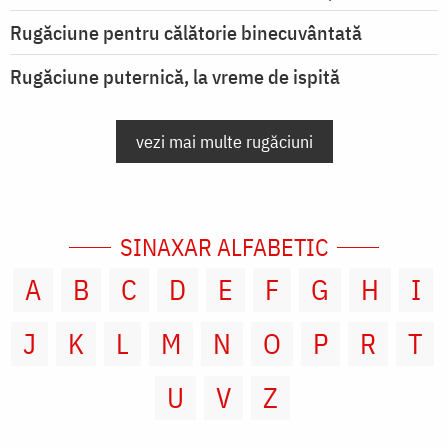
Rugăciune pentru călătorie binecuvântată
Rugăciune puternică, la vreme de ispită
vezi mai multe rugăciuni
SINAXAR ALFABETIC
A
B
C
D
E
F
G
H
I
J
K
L
M
N
O
P
R
T
U
V
Z