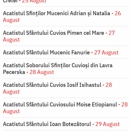
Cretei
- 25 August
Acatistul Sfinților Mucenici Adrian și Natalia
- 26
August
Acatistul Sfântului Cuvios Pimen cel Mare
- 27
August
Acatistul Sfântului Mucenic Fanurie
- 27 August
Acatistul Soborului Sfinților Cuvioși din Lavra
Pecerska
- 28 August
Acatistul Sfântului Cuvios Iosif Isihastul
- 28
August
Acatistul Sfântului Cuviosului Moise Etiopianul
- 28
August
Acatistul Sfântului Ioan Botezătorul
- 29 August