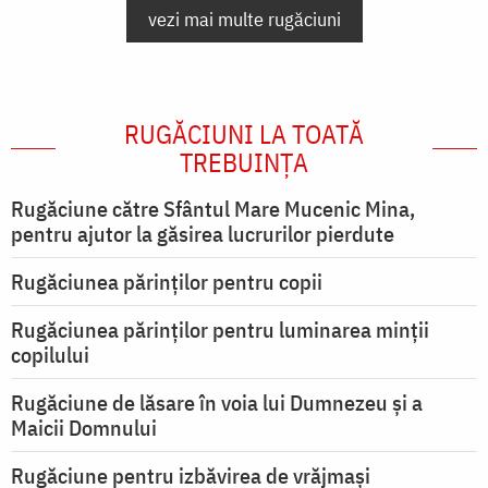
vezi mai multe rugăciuni
RUGĂCIUNI LA TOATĂ
TREBUINȚA
Rugăciune către Sfântul Mare Mucenic Mina,
pentru ajutor la găsirea lucrurilor pierdute
Rugăciunea părinților pentru copii
Rugăciunea părinților pentru luminarea minţii
copilului
Rugăciune de lăsare în voia lui Dumnezeu şi a
Maicii Domnului
Rugăciune pentru izbăvirea de vrăjmași