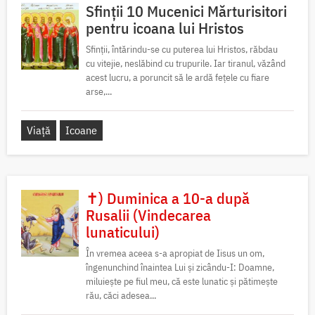
Sfinții 10 Mucenici Mărturisitori
pentru icoana lui Hristos
Sfinții, întărindu-se cu puterea lui Hristos, răbdau
cu vitejie, neslăbind cu trupurile. Iar tiranul, văzând
acest lucru, a poruncit să le ardă fețele cu fiare
arse,...
Viață
Icoane
✝) Duminica a 10-a după
Rusalii (Vindecarea
lunaticului)
În vremea aceea s-a apropiat de Iisus un om,
îngenunchind înaintea Lui și zicându-I: Doamne,
miluiește pe fiul meu, că este lunatic și pătimește
rău, căci adesea...