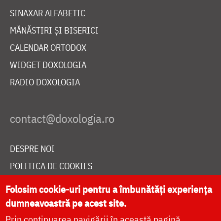
SINAXAR ALFABETIC
MĂNĂSTIRI ȘI BISERICI
CALENDAR ORTODOX
WIDGET DOXOLOGIA
RADIO DOXOLOGIA
DESPRE NOI
POLITICA DE COOKIES
DONEAZĂ ONLINE PENTRU CATEDRALA NAȚIONALĂ
Folosim cookie-uri pentru a îmbunătăți experiența
dumneavoastră pe acest site.
Prin continuarea navigării în această pagină
LIVE