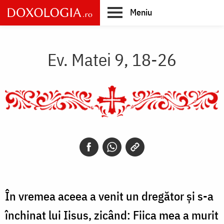
Skip
Meniu
to
main
Main
content
navigation
Ev. Matei 9, 18-26
În vremea aceea a venit un dregător și s-a
închinat lui Iisus, zicând: Fiica mea a murit