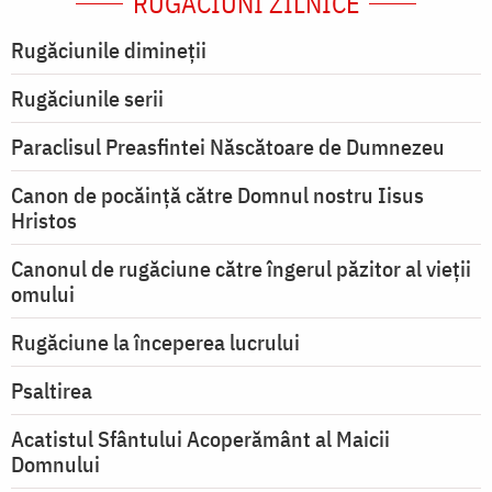
RUGĂCIUNI ZILNICE
Rugăciunile dimineții
Rugăciunile serii
Paraclisul Preasfintei Născătoare de Dumnezeu
Canon de pocăință către Domnul nostru Iisus
Hristos
Canonul de rugăciune către îngerul păzitor al vieții
omului
Rugăciune la începerea lucrului
Psaltirea
Acatistul Sfântului Acoperământ al Maicii
Domnului