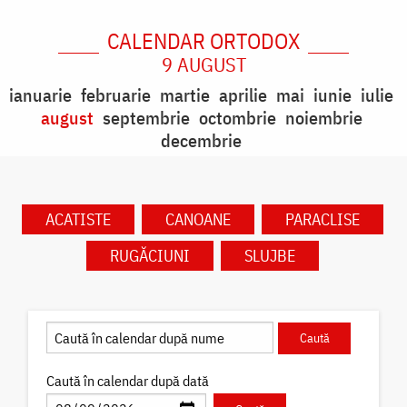
CALENDAR ORTODOX
9 AUGUST
ianuarie
februarie
martie
aprilie
mai
iunie
iulie
august
septembrie
octombrie
noiembrie
decembrie
ACATISTE
CANOANE
PARACLISE
RUGĂCIUNI
SLUJBE
Caută în calendar după dată