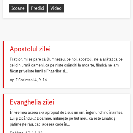
Icoane
Predici
Video
Apostolul zilei
Fraților, mi se pare că Dumnezeu, pe noi, apostolii, ne-a arătat ca pe
cei din urmă oameni, ca pe niște osândiți la moarte, fiindcă ne-am
făcut priveliște lumii și îngerilor și...
Ap. I Corinteni 4, 9-16
Evanghelia zilei
În vremea aceea s-a apropiat de Iisus un om, îngenunchind înaintea
Lui și zicându-I: Doamne, miluiește pe fiul meu, că este lunatic și
pătimește rău, căci adesea cade în...