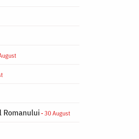
 August
st
ul Romanului
- 30 August