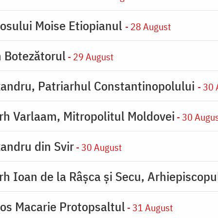
iosului Moise Etiopianul
- 28 August
n Botezătorul
- 29 August
xandru, Patriarhul Constantinopolului
- 30
arh Varlaam, Mitropolitul Moldovei
- 30 Augu
xandru din Svir
- 30 August
arh Ioan de la Râşca şi Secu, Arhiepiscop
ios Macarie Protopsaltul
- 31 August