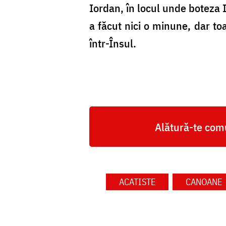
Iordan, în locul unde boteza I
a făcut nici o minune, dar to
într-Însul.
Alătură-te comu
ACATISTE
CANOANE