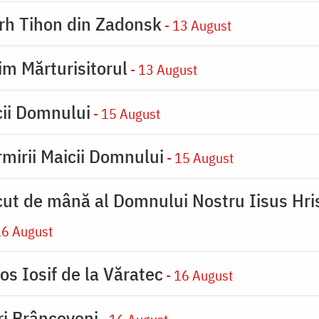
arh Tihon din Zadonsk
- 13 August
im Mărturisitorul
- 13 August
cii Domnului
- 15 August
rmirii Maicii Domnului
- 15 August
cut de mână al Domnului Nostru Iisus Hris
16 August
os Iosif de la Văratec
- 16 August
iri Brâncoveni