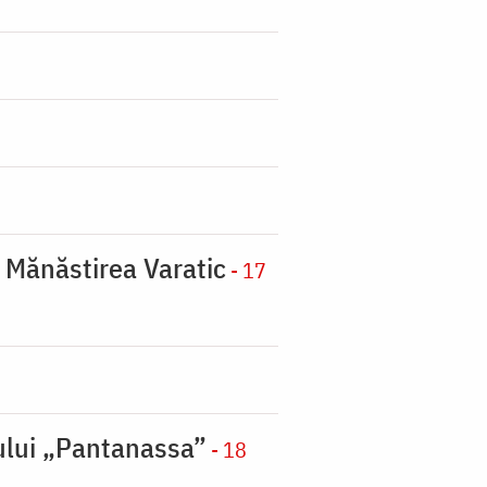
a Mănăstirea Varatic
- 17
nului „Pantanassa”
- 18