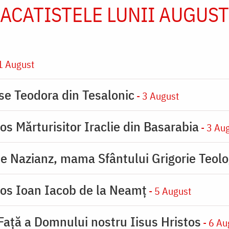
ACATISTELE LUNII AUGUST
1 August
ase Teodora din Tesalonic
- 3 August
os Mărturisitor Iraclie din Basarabia
- 3 Au
de Nazianz, mama Sfântului Grigorie Teolo
ios Ioan Iacob de la Neamț
- 5 August
 Faţă a Domnului nostru Iisus Hristos
- 6 Au