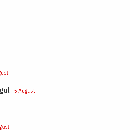
gust
gul
- 5 August
gust