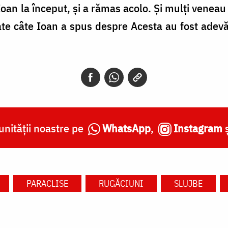
oan la început, şi a rămas acolo. Şi mulţi veneau
ate câte Ioan a spus despre Acesta au fost adevă
nității noastre pe
WhatsApp
,
Instagram
PARACLISE
RUGĂCIUNI
SLUJBE