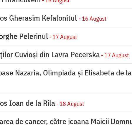
- 16 August
ios Gherasim Kefalonitul
- 16 August
orghe Pelerinul
- 17 August
ților Cuvioși din Lavra Pecerska
- 17 August
ioase Nazaria, Olimpiada și Elisabeta de l
os Ioan de la Rila
- 18 August
carea de cancer, către icoana Maicii Dom