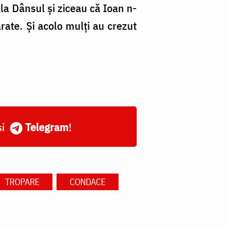
 la Dânsul şi ziceau că Ioan n-
rate. Şi acolo mulţi au crezut
și
Telegram
!
TROPARE
CONDACE