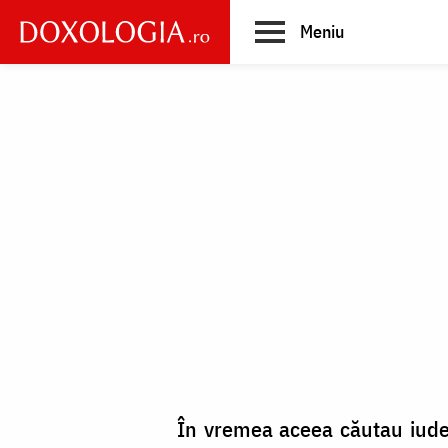
Skip
Meniu
to
main
Main
content
navigation
În vremea aceea căutau iudeii