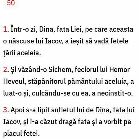
50
1
. Într-o zi, Dina, fata Liei, pe care aceasta
o născuse lui Iacov, a ieşit să vadă fetele
ţării aceleia.
2
. Şi văzând-o Sichem, feciorul lui Hemor
Heveul, stăpânitorul pământului aceluia, a
luat-o şi, culcându-se cu ea, a necinstit-o.
3
. Apoi s-a lipit sufletul lui de Dina, fata lui
Iacov, şi i-a căzut dragă fata şi a vorbit pe
placul fetei.