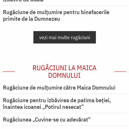
Rugăciune de mulțumire pentru binefacerile
primite de la Dumnezeu
vezi mai multe rugăciuni
RUGĂCIUNI LA MAICA
DOMNULUI
Rugăciune de mulţumire către Maica Domnului
Rugăciune pentru izbăvirea de patima beției,
înaintea icoanei „Potirul nesecat”
Rugăciunea „Cuvine-se cu adevărat"