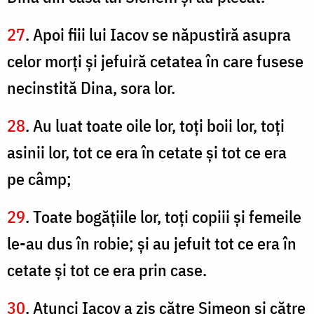
27
. Apoi fiii lui Iacov se năpustiră asupra
celor morţi şi jefuiră cetatea în care fusese
necinstită Dina, sora lor.
28
. Au luat toate oile lor, toţi boii lor, toţi
asinii lor, tot ce era în cetate şi tot ce era
pe câmp;
29
. Toate bogăţiile lor, toţi copiii şi femeile
le-au dus în robie; şi au jefuit tot ce era în
cetate şi tot ce era prin case.
30
. Atunci Iacov a zis către Simeon şi către