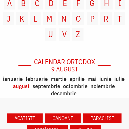
A
B
C
D
E
F
G
H
I
J
K
L
M
N
O
P
R
T
U
V
Z
CALENDAR ORTODOX
9 AUGUST
ianuarie
februarie
martie
aprilie
mai
iunie
iulie
august
septembrie
octombrie
noiembrie
decembrie
ACATISTE
CANOANE
PARACLISE