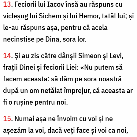
13
. Feciorii lui Iacov însă au răspuns cu
vicleşug lui Sichem şi lui Hemor, tatăl lui; şi
le-au răspuns aşa, pentru că acela
necinstise pe Dina, sora lor.
14
. Şi au zis către dânşii Simeon şi Levi,
fraţii Dinei şi feciorii Liei: «Nu putem să
facem aceasta: să dăm pe sora noastră
după un om netăiat împrejur, că aceasta ar
fi o ruşine pentru noi.
15
. Numai aşa ne învoim cu voi şi ne
aşezăm la voi, dacă veţi face şi voi ca noi,