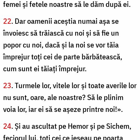
femei şi fetele noastre să le dăm după ei.
22
. Dar oamenii aceştia numai aşa se
învoiesc să trăiască cu noi şi să fie un
popor cu noi, dacă şi la noi se vor tăia
împrejur toţi cei de parte bărbătească,
cum sunt ei tăiaţi împrejur.
23
. Turmele lor, vitele lor şi toate averile lor
nu sunt, oare, ale noastre? Să le plinim
voia lor, iar ei să se aşeze printre noi!».
24
. Şi au ascultat pe Hemor şi pe Sichem,
feciorul lui, toţi cei ce ieşeau pe poarta