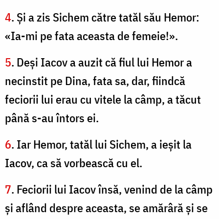
4
. Şi a zis Sichem către tatăl său Hemor:
«Ia-mi pe fata aceasta de femeie!».
5
. Deşi Iacov a auzit că fiul lui Hemor a
necinstit pe Dina, fata sa, dar, fiindcă
feciorii lui erau cu vitele la câmp, a tăcut
până s-au întors ei.
6
. Iar Hemor, tatăl lui Sichem, a ieşit la
Iacov, ca să vorbească cu el.
7
. Feciorii lui Iacov însă, venind de la câmp
şi aflând despre aceasta, se amărâră şi se