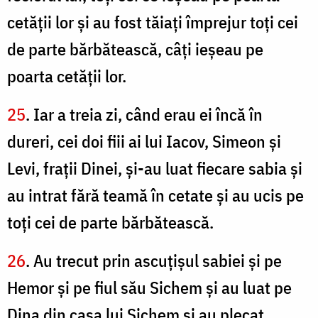
cetăţii lor şi au fost tăiaţi împrejur toţi cei
de parte bărbătească, câţi ieşeau pe
poarta cetăţii lor.
25
. Iar a treia zi, când erau ei încă în
dureri, cei doi fiii ai lui Iacov, Simeon şi
Levi, fraţii Dinei, şi-au luat fiecare sabia şi
au intrat fără teamă în cetate şi au ucis pe
toţi cei de parte bărbătească.
26
. Au trecut prin ascuţişul sabiei şi pe
Hemor şi pe fiul său Sichem şi au luat pe
Dina din casa lui Sichem şi au plecat.