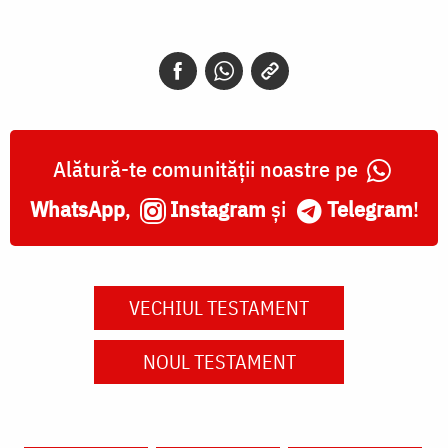
Alătură-te comunității noastre pe
WhatsApp
,
Instagram
și
Telegram
!
VECHIUL TESTAMENT
NOUL TESTAMENT