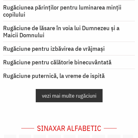
Rugăciunea părinților pentru luminarea minţii
copilului
Rugăciune de lăsare în voia lui Dumnezeu şi a
Maicii Domnului
Rugăciune pentru izbăvirea de vrăjmași
Rugăciune pentru călătorie binecuvântată
Rugăciune puternică, la vreme de ispită
vezi mai multe rugăciuni
SINAXAR ALFABETIC