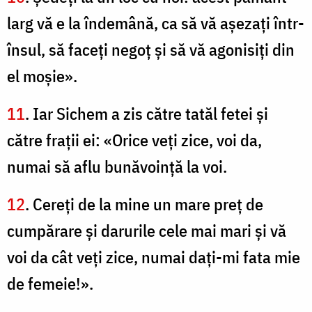
larg vă e la îndemână, ca să vă aşezaţi într-
însul, să faceţi negoţ şi să vă agonisiţi din
el moşie».
11
. Iar Sichem a zis către tatăl fetei şi
către fraţii ei: «Orice veţi zice, voi da,
numai să aflu bunăvoinţă la voi.
12
. Cereţi de la mine un mare preţ de
cumpărare şi darurile cele mai mari şi vă
voi da cât veţi zice, numai daţi-mi fata mie
de femeie!».