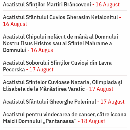
Acatistul Sfinților Martiri Brâncoveni
- 16 August
Acatistul Sfântului Cuvios Gherasim Kefalonitul
-
16 August
Acatistul Chipului nefăcut de mână al Domnului
Nostru Iisus Hristos sau al Sfintei Mahrame a
Domnului
- 16 August
Acatistul Soborului Sfinților Cuvioși din Lavra
Pecerska
- 17 August
Acatistul Sfintelor Cuvioase Nazaria, Olimpiada și
Elisabeta de la Mănăstirea Varatic
- 17 August
Acatistul Sfântului Gheorghe Pelerinul
- 17 August
Acatistul pentru vindecarea de cancer, către icoana
Maicii Domnului „Pantanassa”
- 18 August