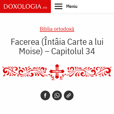
Skip
Meniu
to
main
Main
content
navigation
Biblia ortodoxă
Facerea (Întâia Carte a lui
Moise) – Capitolul 34