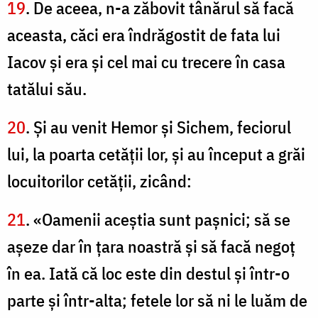
19
. De aceea, n-a zăbovit tânărul să facă
aceasta, căci era îndrăgostit de fata lui
Iacov şi era şi cel mai cu trecere în casa
tatălui său.
20
. Şi au venit Hemor şi Sichem, feciorul
lui, la poarta cetăţii lor, şi au început a grăi
locuitorilor cetăţii, zicând:
21
. «Oamenii aceştia sunt paşnici; să se
aşeze dar în ţara noastră şi să facă negoţ
în ea. Iată că loc este din destul şi într-o
parte şi într-alta; fetele lor să ni le luăm de