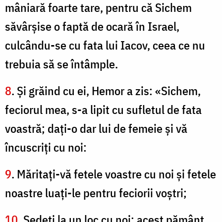
mâniară foarte tare, pentru că Sichem
săvârşise o faptă de ocară în Israel,
culcându-se cu fata lui Iacov, ceea ce nu
trebuia să se întâmple.
8
. Şi grăind cu ei, Hemor a zis: «Sichem,
feciorul mea, s-a lipit cu sufletul de fata
voastră; daţi-o dar lui de femeie şi vă
încuscriţi cu noi:
9
. Măritaţi-vă fetele voastre cu noi şi fetele
noastre luaţi-le pentru feciorii voştri;
10
. Şedeţi la un loc cu noi: acest pământ