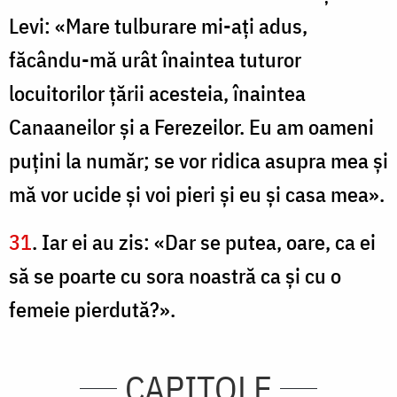
Levi: «Mare tulburare mi-aţi adus,
făcându-mă urât înaintea tuturor
locuitorilor ţării acesteia, înaintea
Canaaneilor şi a Ferezeilor. Eu am oameni
puţini la număr; se vor ridica asupra mea şi
mă vor ucide şi voi pieri şi eu şi casa mea».
31
. Iar ei au zis: «Dar se putea, oare, ca ei
să se poarte cu sora noastră ca şi cu o
femeie pierdută?».
CAPITOLE