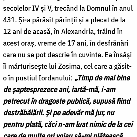
secolelor IV şi V, trecând la Domnul în anul
431. Şi-a părăsit părinţii şi a plecat de la
12 ani de acasă, în Alexandria, trăind în
acest oraş, vreme de 17 ani, în desfrânări
care nu se pot descrie în cuvinte. Ea însăşi
îi mărturiseşte lui Zosima, cel care a găsit-
o în pustiul Iordanului:
„Timp de mai bine
de şaptesprezece ani, iartă-mă, i-am
petrecut în dragoste publică, supusă fiind
destrăbălării. Şi pe adevăr mă jur, nu
pentru plată, căci n-am luat nimic de la cei
care de multe ori voiau să-mi plătească.