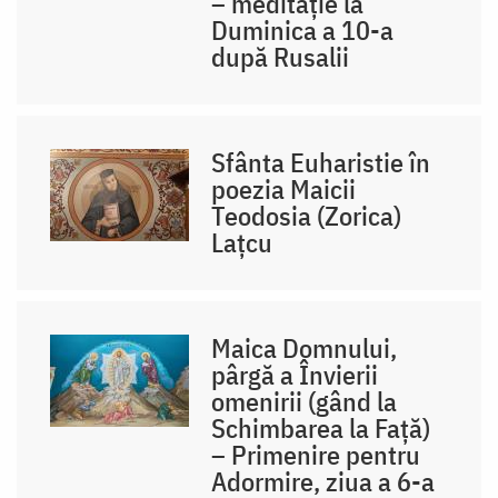
– meditație la
Duminica a 10-a
după Rusalii
Sfânta Euharistie în
poezia Maicii
Teodosia (Zorica)
Lațcu
Maica Domnului,
pârgă a Învierii
omenirii (gând la
Schimbarea la Față)
– Primenire pentru
Adormire, ziua a 6-a