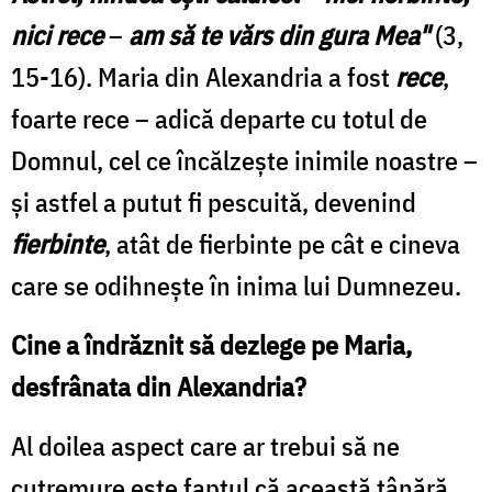
nici rece
–
am să te vărs din gura Mea"
(3,
15-16). Maria din Alexandria a fost
rece
,
foarte rece – adică departe cu totul de
Domnul, cel ce încălzeşte inimile noastre –
şi astfel a putut fi pescuită, devenind
fierbinte
, atât de fierbinte pe cât e cineva
care se odihneşte în inima lui Dumnezeu.
Cine a îndrăznit să dezlege pe Maria,
desfrânata din Alexandria?
Al doilea aspect care ar trebui să ne
cutremure este faptul că această tânără,