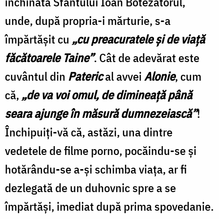
închinată Sfântului Ioan Botezătorul,
unde, după propria-i mărturie, s-a
împărtăşit cu
„cu preacuratele şi de viaţă
făcătoarele Taine”
. Cât de adevărat este
cuvântul din
Pateric
al avvei
Alonie
, cum
că,
„de va voi omul, de dimineaţă până
seara ajunge în măsură dumnezeiască”
!
Închipuiţi-vă că, astăzi, una dintre
vedetele de filme porno, pocăindu-se şi
hotărându-se a-şi schimba viaţa, ar fi
dezlegată de un duhovnic spre a se
împărtăşi, imediat după prima spovedanie.