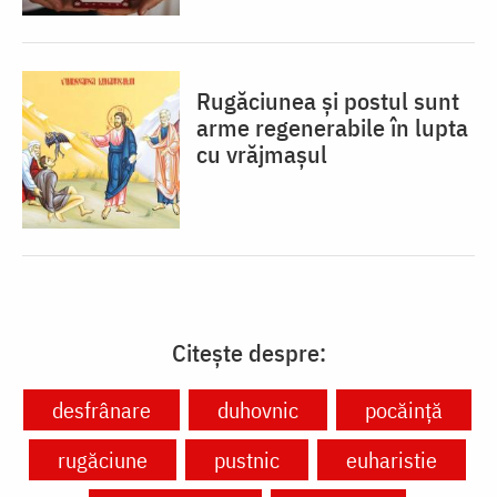
Rugăciunea și postul sunt
arme regenerabile în lupta
cu vrăjmașul
Citește despre:
desfrânare
duhovnic
pocăință
rugăciune
pustnic
euharistie