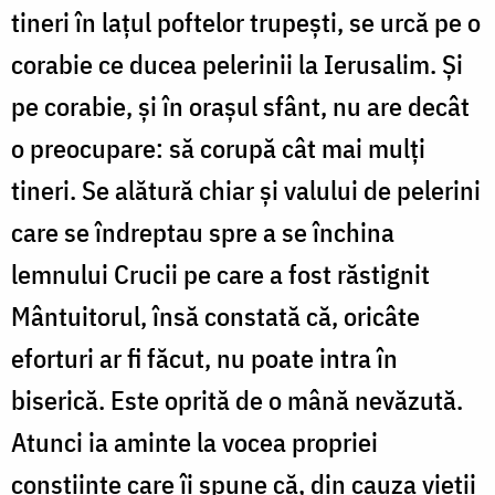
tineri în laţul poftelor trupeşti, se urcă pe o
corabie ce ducea pelerinii la Ierusalim. Şi
pe corabie, şi în oraşul sfânt, nu are decât
o preocupare: să corupă cât mai mulţi
tineri. Se alătură chiar şi valului de pelerini
care se îndreptau spre a se închina
lemnului Crucii pe care a fost răstignit
Mântuitorul, însă constată că, oricâte
eforturi ar fi făcut, nu poate intra în
biserică. Este oprită de o mână nevăzută.
Atunci ia aminte la vocea propriei
conştiinţe care îi spune că, din cauza vieţii