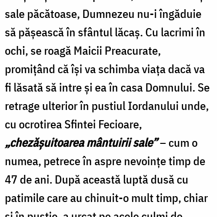
sale păcătoase, Dumnezeu nu-i îngăduie
să păşească în sfântul lăcaş. Cu lacrimi în
ochi, se roagă Maicii Preacurate,
promiţând că îşi va schimba viaţa dacă va
fi lăsată să intre şi ea în casa Domnului. Se
retrage ulterior în pustiul Iordanului unde,
cu ocrotirea Sfintei Fecioare,
„chezăşuitoarea mântuirii sale”
– cum o
numea, petrece în aspre nevoinţe timp de
47 de ani. După această luptă dusă cu
patimile care au chinuit-o mult timp, chiar
şi în pustie, a urcat pe acele culmi de