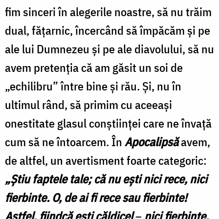
fim sinceri în alegerile noastre, să nu trăim
dual, făţarnic, încercând să împăcăm şi pe
ale lui Dumnezeu şi pe ale diavolului, să nu
avem pretenţia că am găsit un soi de
„echilibru” între bine şi rău. Şi, nu în
ultimul rând, să primim cu aceeaşi
onestitate glasul conştiinţei care ne învaţă
cum să ne întoarcem. În
Apocalipsă
avem,
de altfel, un avertisment foarte categoric:
„Ştiu faptele tale; că nu eşti nici rece, nici
fierbinte. O, de ai fi rece sau fierbinte!
Astfel, fiindcă eşti căldicel
–
nici fierbinte,