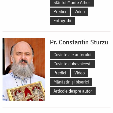
Sfântul Munte Athos
Predici
Video
Fotografii
Pr. Constantin Sturzu
Cuvinte ale autorului
Cuvinte duhovnicești
Predici
Video
Mănăstiri și biserici
Articole despre autor