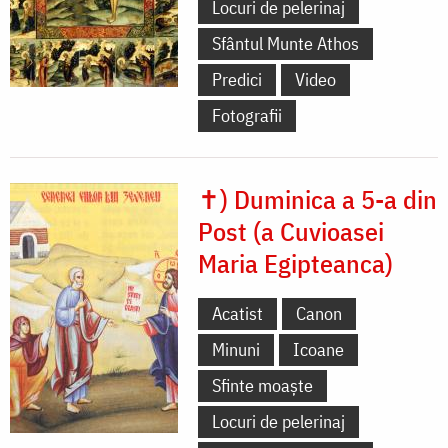
Locuri de pelerinaj
Sfântul Munte Athos
Predici
Video
Fotografii
✝) Duminica a 5-a din
Post (a Cuvioasei
Maria Egipteanca)
Acatist
Canon
Minuni
Icoane
Sfinte moaște
Locuri de pelerinaj