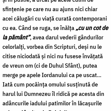
sfinţenie pe care nu au ajuns nici chiar
acei călugări cu viaţă curată contemporani
cu ea. Când se ruga, se înălţa
„cu un cot de
la pământ”
, avea darul vederii gândurilor
celorlalţi, vorbea din Scripturi, deşi nu le
citise niciodată şi nici nu fusese învăţată
de vreun om (ci de Duhul Sfânt), putea
merge pe apele Iordanului ca pe uscat...
Iată cum pocăinţa omului susţinută de
harul lui Dumnezeu îl ridică pe acesta din
adâncurile iadului patimilor în lăcaşurile