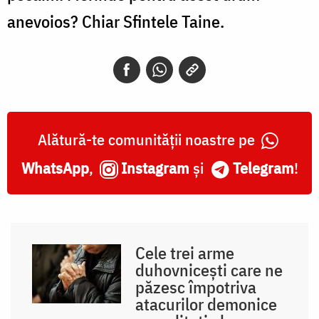
anevoios? Chiar Sfintele Taine.
Alătură-te comunității noastre pe
WhatsApp
,
Instagram
și
Telegram
!
Cele trei arme
duhovnicești care ne
păzesc împotriva
atacurilor demonice