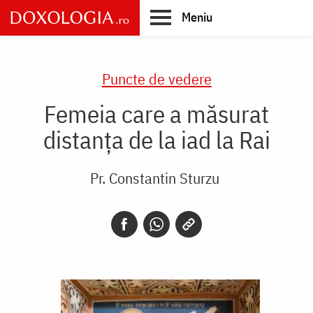
Skip
Meniu
to
main
Main
content
navigation
Puncte de vedere
Femeia care a măsurat
distanţa de la iad la Rai
Pr. Constantin Sturzu