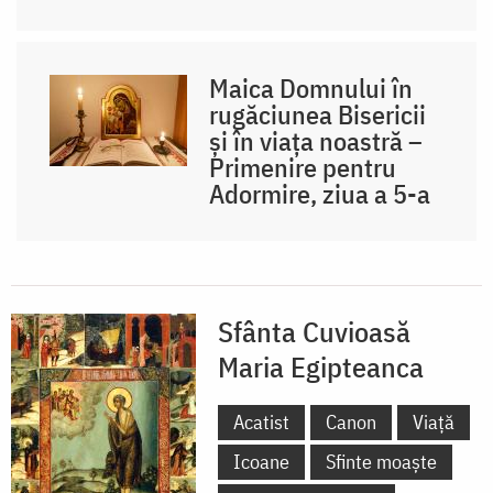
Maica Domnului în
rugăciunea Bisericii
și în viața noastră –
Primenire pentru
Adormire, ziua a 5-a
Sfânta Cuvioasă
Maria Egipteanca
Acatist
Canon
Viață
Icoane
Sfinte moaște