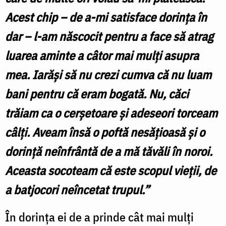
Acest chip – de a-mi satisface dorinţa în
dar – l-am născocit pentru a face să atrag
luarea aminte a câtor mai mulţi asupra
mea. Iarăşi să nu crezi cumva că nu luam
bani pentru că eram bogată. Nu, căci
trăiam ca o cerşetoare şi adeseori torceam
câlţi. Aveam însă o poftă nesăţioasă şi o
dorinţă neînfrântă de a mă tăvăli în noroi.
Aceasta socoteam că este scopul vieţii, de
a batjocori neîncetat trupul.”
În dorinţa ei de a prinde cât mai mulţi