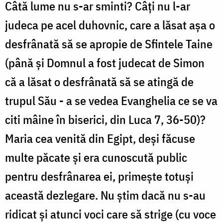
Câtă lume nu s-ar sminti? Câţi nu l-ar
judeca pe acel duhovnic, care a lăsat aşa o
desfrânată să se apropie de Sfintele Taine
(până şi Domnul a fost judecat de Simon
că a lăsat o desfrânată să se atingă de
trupul Său - a se vedea Evanghelia ce se va
citi mâine în biserici, din Luca 7, 36-50)?
Maria cea venită din Egipt, deşi făcuse
multe păcate şi era cunoscută public
pentru desfrânarea ei, primeşte totuşi
această dezlegare. Nu ştim dacă nu s-au
ridicat şi atunci voci care să strige (cu voce