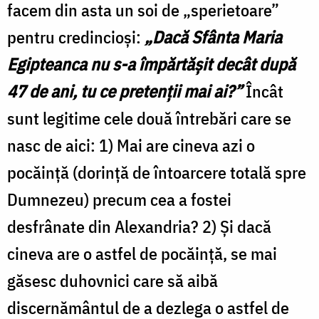
facem din asta un soi de „sperietoare”
pentru credincioşi:
„Dacă Sfânta Maria
Egipteanca nu s-a împărtăşit decât după
47 de ani, tu ce pretenţii mai ai?”
Încât
sunt legitime cele două întrebări care se
nasc de aici: 1) Mai are cineva azi o
pocăinţă (dorinţă de întoarcere totală spre
Dumnezeu) precum cea a fostei
desfrânate din Alexandria? 2) Şi dacă
cineva are o astfel de pocăinţă, se mai
găsesc duhovnici care să aibă
discernământul de a dezlega o astfel de