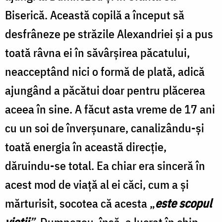
Biserică. Această copilă a început să
desfrâneze pe străzile Alexandriei şi a pus
toată râvna ei în săvârşirea păcatului,
neacceptând nici o formă de plată, adică
ajungând a păcătui doar pentru plăcerea
aceea în sine. A făcut asta vreme de 17 ani
cu un soi de înverşunare, canalizându-şi
toată energia în această direcţie,
dăruindu-se total. Ea chiar era sinceră în
acest mod de viaţă al ei căci, cum a şi
mărturisit, socotea că acesta „
este scopul
vieţii
”
. Dumnezeu, însă, a lucrat în chip