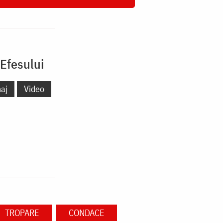
 Efesului
naj
Video
TROPARE
CONDACE