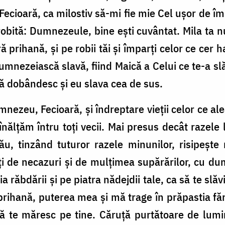
Fecioară, ca milostiv să-mi fie mie Cel uşor de 
obită: Dumnezeule, bine eşti cuvântat. Mila ta n
ă prihană, şi pe robii tăi şi împarţi celor ce cer 
dumnezeiască slavă, fiind Maică a Celui ce te-a slă
să dobândesc şi eu slava cea de sus.
ezeu, Fecioară, şi îndreptare vieţii celor ce ale
înălţăm întru toţi vecii. Mai presus decât razele 
ău, tinzând tuturor razele minunilor, risipeşte 
ţi de necazuri şi de mulţimea supărărilor, cu du
 răbdării şi pe piatra nădejdii tale, ca să te slăvi
prihană, puterea mea şi mă trage în prăpastia fă
ă te măresc pe tine. Căruţă purtătoare de lumin