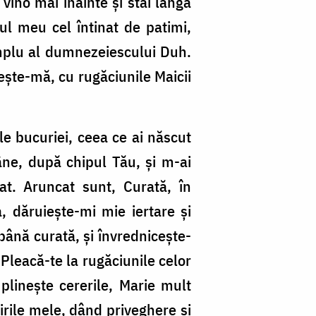
vino mai înainte şi stai lângă
ul meu cel întinat de patimi,
templu al dumnezeiescului Duh.
eşte-mă, cu rugăciunile Maicii
le bucuriei, ceea ce ai născut
âne, după chipul Tău, şi m-ai
at. Aruncat sunt, Curată, în
, dăruieşte-mi mie iertare şi
ână curată, şi învredniceşte-
Pleacă-te la rugăciunile celor
plineşte cererile, Marie mult
irile mele, dând priveghere şi