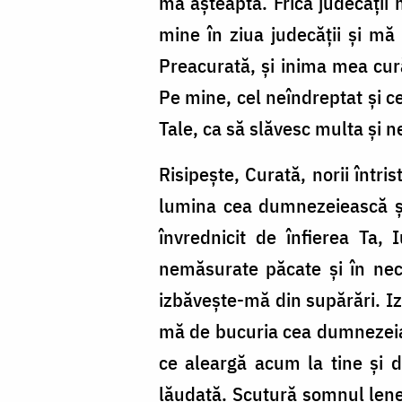
mă aşteaptă. Frica judecăţii 
mine în ziua judecăţii şi mă
Preacurată, şi inima mea cură
Pe mine, cel neîndreptat şi c
Tale, ca să slăvesc multa şi 
Risipeşte, Curată, norii într
lumina cea dumnezeiească şi 
învrednicit de înfierea Ta,
nemăsurate păcate şi în neca
izbăveşte-mă din supărări. I
mă de bucuria cea dumnezeiasc
ce aleargă acum la tine şi d
lăudată. Scutură somnul lenev