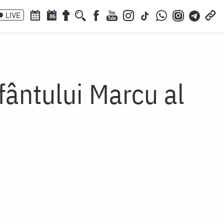
LIVE
06
ântului Marcu al