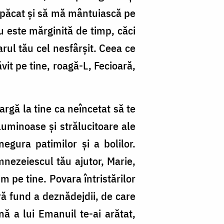
împăcat şi să mă mântuiască pe
u este mărginită de timp, căci
harul tău cel nesfârşit. Ceea ce
vit pe tine, roagă-L, Fecioară,
argă la tine ca neîncetat să te
luminoase şi strălucitoare ale
negura patimilor şi a bolilor.
mnezeiescul tău ajutor, Marie,
m pe tine. Povara întristărilor
ră fund a deznădejdii, de care
ă a lui Emanuil te-ai arătat,