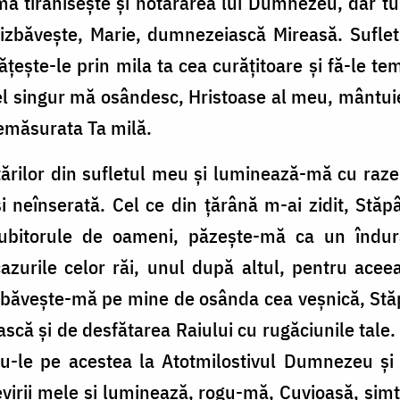
mă tiraniseşte şi hotărârea lui Dumnezeu, dar tu 
 izbăveşte, Marie, dumnezeiască Mireasă. Suflet
ţeşte-le prin mila ta cea curăţitoare şi fă-le 
el singur mă osândesc, Hristoase al meu, mântui
nemăsurata Ta milă.
istărilor din sufletul meu şi luminează-mă cu raze
neînserată. Cel ce din ţărână m-ai zidit, Stăp
 Iubitorule de oameni, păzeşte-mă ca un îndur
zurile celor răi, unul după altul, pentru aceea
zbăveşte-mă pe mine de osânda cea veşnică, Stăp
ă şi de desfătarea Raiului cu rugăciunile tale. 
u-le pe acestea la Atotmilostivul Dumnezeu şi 
irii mele şi luminează, rogu-mă, Cuvioasă, simţ