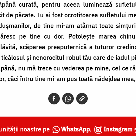
tăpână curată, pentru aceea luminează suflet
cit de păcate. Tu ai fost ocrotitoarea sufletului 
duşmanilor, de tine mi-am atârnat toate simţur
resc pe tine cu dor. Potoleşte marea chinu
ăvită, scăparea preaputernică a tuturor credinci
călosul și nenorocitul robul tău care de iadul pi
tăpână, nu mă trece cu vederea pe mine, cel ce r
utor, căci întru tine mi-am pus toată nădejdea mea
nității noastre pe
WhatsApp
,
Instagram