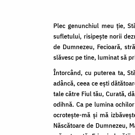
Plec genunchiul meu ţie, St
sufletului, risipeşte norii de
de Dumnezeu, Fecioară, străl
slăvesc pe tine, luminat să p
Întorcând, cu puterea ta, St
adâncă, ceea ce eşti dătătoar
tale către Fiul tău, Curată, 
odihnă. Ca pe lumina ochilor
ocroteşte-mă şi mă izbăveşt
Născătoare de Dumnezeu, Mari