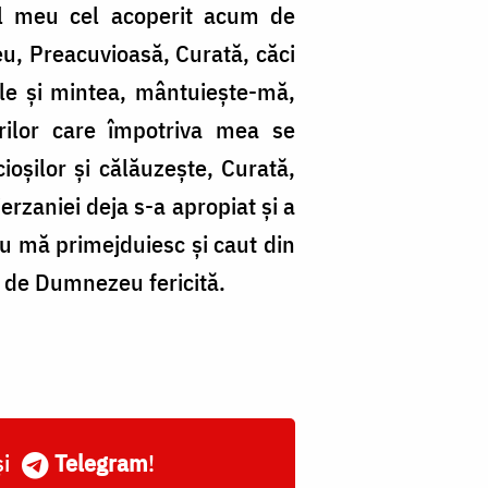
ul meu cel acoperit acum de
meu, Preacuvioasă, Curată, căci
ile şi mintea, mântuieşte-mă,
rilor care împotriva mea se
oşilor şi călăuzeşte, Curată,
erzaniei deja s-a apropiat şi a
ău mă primejduiesc şi caut din
, de Dumnezeu fericită.
și
Telegram
!