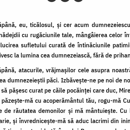
ăpână, eu, ticălosul, şi cer acum dumnezeiescul
znădejdii cu rugăciunile tale, mângâierea celor î
ucirea sufletului curată de întinăciunile patimi
rivesc la lumina cea dumnezeiască, fără de priha
ăpână, atacurile, vrăjmaşilor cele asupra noastr
ea dumnezeieştii păci. Izbăveşte-ne pe noi de nor
dă să păşesc curat pe căile pocăinţei care duc, Mi
 păzeşte-mă cu acoperământul tău, rogu-mă Cura
e de răutatea demonilor şi mă mântuieşte. Cu
e, şi învredniceşte-mă să aduc lacrimi din inim