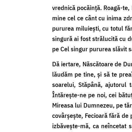
vrednică pocăinţă. Roagă-te, 
mine cel ce cânt cu inima zdr
pururea miluieşti, cu totul făr
singură ai fost strălucită cu 
pe Cel singur pururea slăvit 
Dă iertare, Născătoare de Dumn
lăudăm pe tine, şi să te prea
soarelui, Stăpână, ajutorul t
Întăreşte-ne pe noi, cei bătu
Mireasa lui Dumnezeu, pe tăria
covârşeşte, Fecioară fără de 
izbăveşte-mă, ca neîncetat s