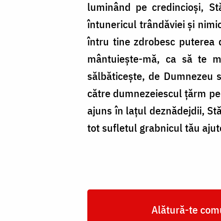
luminând pe credincioşi, S
întunericul trândăviei şi nimi
întru tine zdrobesc puterea 
mântuieşte-mă, ca să te mă
sălbăticeşte, de Dumnezeu sl
către dumnezeiescul ţărm pe ti
ajuns în laţul deznădejdii, S
tot sufletul grabnicul tău aj
Alătură-te comu