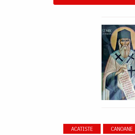
ACATISTE
CANOANE