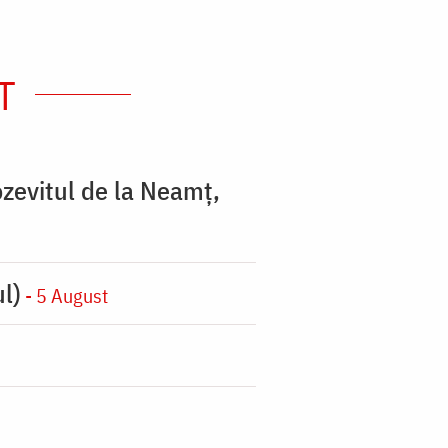
T
zevitul de la Neamț,
l)
- 5 August