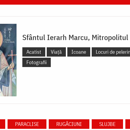
Sfântul Ierarh Marcu, Mitropolitul
Acatist
Viață
Icoane
Locuri de peleri
Fotografii
PARACLISE
RUGĂCIUNI
SLUJBE