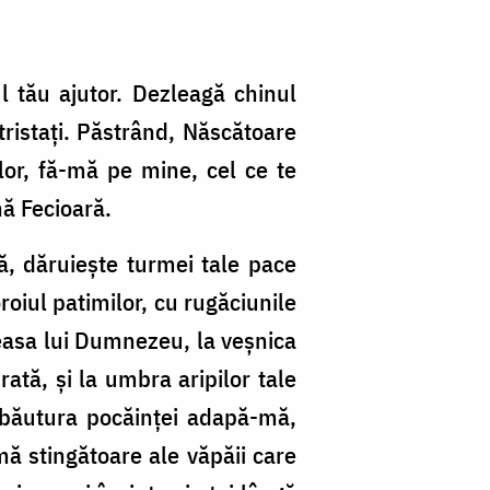
 tău ajutor. Dezleagă chinul
ntristaţi. Păstrând, Născătoare
lor, fă-mă pe mine, cel ce te
nă Fecioară.
ă, dăruieşte turmei tale pace
oiul patimilor, cu rugăciunile
reasa lui Dumnezeu, la veşnica
tă, şi la umbra aripilor tale
 băutura pocăinţei adapă-mă,
ă stingătoare ale văpăii care