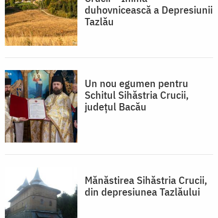
duhovnicească a Depresiunii
Tazlău
Un nou egumen pentru
Schitul Sihăstria Crucii,
judeţul Bacău
Mănăstirea Sihăstria Crucii,
din depresiunea Tazlăului