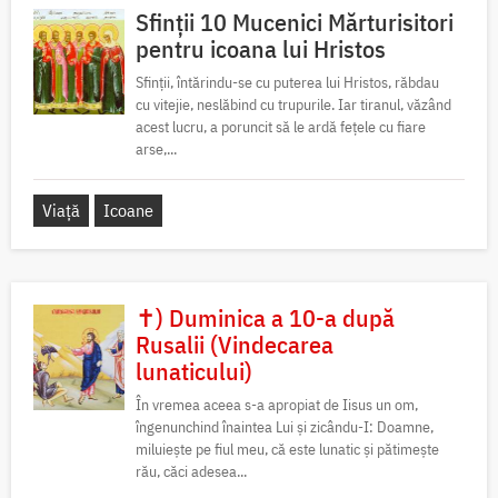
Sfinții 10 Mucenici Mărturisitori
pentru icoana lui Hristos
Sfinții, întărindu-se cu puterea lui Hristos, răbdau
cu vitejie, neslăbind cu trupurile. Iar tiranul, văzând
acest lucru, a poruncit să le ardă fețele cu fiare
arse,...
Viață
Icoane
✝) Duminica a 10-a după
Rusalii (Vindecarea
lunaticului)
În vremea aceea s-a apropiat de Iisus un om,
îngenunchind înaintea Lui și zicându-I: Doamne,
miluiește pe fiul meu, că este lunatic și pătimește
rău, căci adesea...