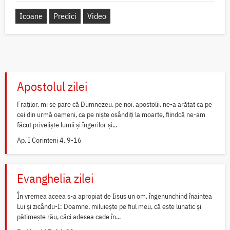
Icoane
Predici
Video
Apostolul zilei
Fraților, mi se pare că Dumnezeu, pe noi, apostolii, ne-a arătat ca pe
cei din urmă oameni, ca pe niște osândiți la moarte, fiindcă ne-am
făcut priveliște lumii și îngerilor și...
Ap. I Corinteni 4, 9-16
Evanghelia zilei
În vremea aceea s-a apropiat de Iisus un om, îngenunchind înaintea
Lui și zicându-I: Doamne, miluiește pe fiul meu, că este lunatic și
pătimește rău, căci adesea cade în...