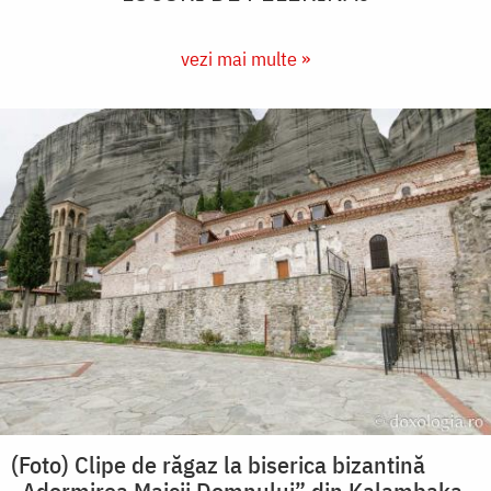
vezi mai multe »
(Foto) Clipe de răgaz la biserica bizantină
„Adormirea Maicii Domnului” din Kalambaka