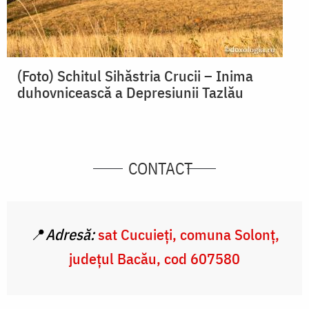
(Foto) Schitul Sihăstria Crucii – Inima
duhovnicească a Depresiunii Tazlău
CONTACT
📍
Adresă:
sat Cucuieți, comuna Solonț,
județul Bacău, cod
607580