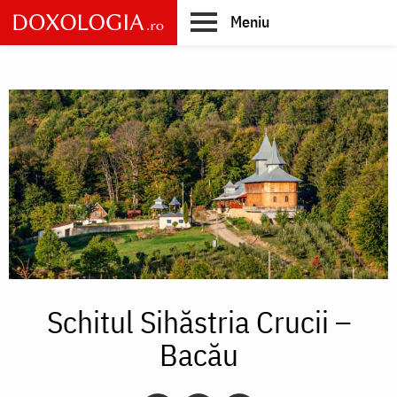
Skip
Meniu
to
main
Main
content
navigation
Schitul Sihăstria Crucii –
Bacău