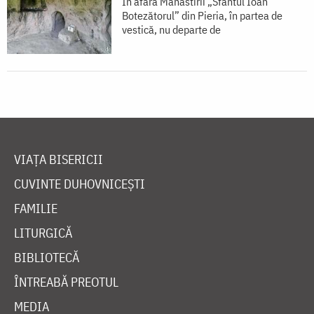
În afara Mănăstirii „Sfântul Ioan
Botezătorul” din Pieria, în partea de
vestică, nu departe de
VIAȚA BISERICII
CUVINTE DUHOVNICEȘTI
FAMILIE
LITURGICĂ
BIBLIOTECĂ
ÎNTREABĂ PREOTUL
MEDIA