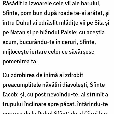
Răsădit la izvoarele cele vii ale harului,
Sfinte, pom bun după roade te-ai arătat, şi
întru Duhul ai odrăslit mlădițe vii pe Sila şi
pe Natan şi pe blân­dul Paisie; cu aceştia
acum, bucurându-te în ceruri, Sfinte,
mijloceşte iertare celor ce săvârşesc
pomenirea ta.
Cu zdrobirea de inimă ai zdrobit
preacumplitele năvă­liri diavoleşti, Sfinte
Iacob; şi, cu post nevoindu-te, ai stru­nit a
trupului înclinare spre păcat, întărindu-te
pururea de la Duhul Sfânt; de al Cărui har