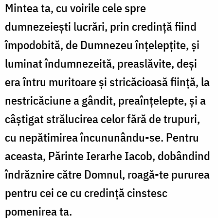
Mintea ta, cu voirile cele spre
dumnezeieşti lucrări, prin credinţă fiind
împodo­bită, de Dumnezeu înţelepţite, şi
luminat îndumnezeită, preaslăvite, deși
era întru muritoare şi stricăcioasă fiinţă, la
nestricăciune a gândit, preaînţelepte, şi a
câştigat strălu­cirea celor fără de trupuri,
cu nepătimirea încununându-se. Pentru
aceasta, Părinte Ierarhe Iacob, dobândind
îndrăznire către Domnul, roagă-te puru­rea
pentru cei ce cu credinţă cinstesc
pomenirea ta.