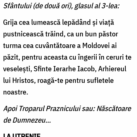
Sfântului (de două ori), glasul al 3-lea:
Grija cea lumească lepă­dând şi viaţă
pustnicească trăind, ca un bun păstor
turma cea cuvântătoare a Moldovei ai
păzit, pentru aceasta cu îngerii în ceruri te
veseleşti, Sfinte Ierarhe Iacob, Arhiereul
lui Hristos, roagă-te pentru sufle­tele
noastre.
Apoi Troparul Praznicului sau: Născă­toare
de Dumnezeu...
LA UTRENIE