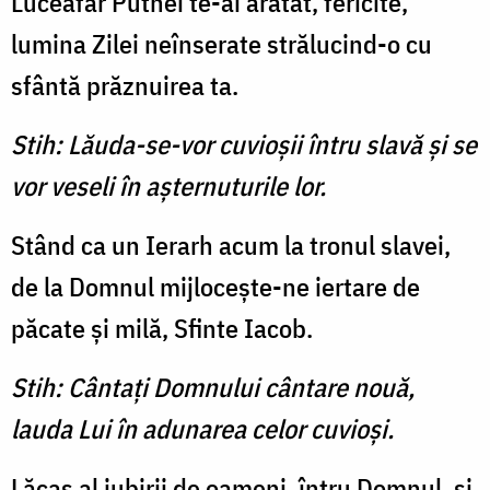
Luceafăr Putnei te-ai arătat, fericite,
lumina Zilei neîn­serate strălucind-o cu
sfântă prăznuirea ta.
Stih: Lăuda-se-vor cuvioşii întru slavă şi se
vor veseli în aşternuturile lor.
Stând ca un Ierarh acum la tronul slavei,
de la Domnul mijloceşte-ne iertare de
păcate și milă, Sfinte Iacob.
Stih: Cântaţi Domnului cântare nouă,
lauda Lui în adunarea celor cuvioşi.
Lăcaş al iubirii de oameni, întru Domnul, şi