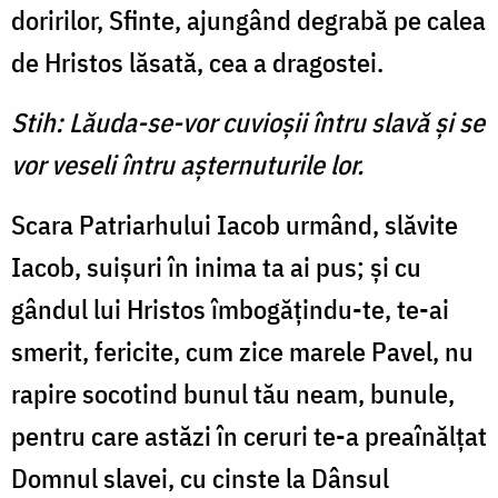
doriri­lor, Sfinte, ajungând degrabă pe calea
de Hristos lăsată, cea a dragostei.
Stih: Lăuda-se-vor cuvioşii întru slavă şi se
vor veseli întru aşternuturile lor.
Scara Patriarhului Iacob urmând, slăvite
Iacob, suişuri în inima ta ai pus; şi cu
gândul lui Hristos îmbogăţindu-te, te-ai
smerit, fericite, cum zice marele Pavel, nu
rapire socotind bunul tău neam, bunule,
pentru care astăzi în ceruri te-a preaînălţat
Domnul slavei, cu cinste la Dânsul