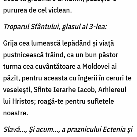
pururea de cel viclean.
Troparul Sfântului, glasul al 3-lea:
Grija cea lumească lepă­dând şi viaţă
pustnicească tră­ind, ca un bun păstor
turma cea cuvântătoare a Moldovei ai
păzit, pentru aceasta cu îngerii în ceruri te
veseleşti, Sfinte Ierarhe Iacob, Arhiereul
lui Hristos; roagă-te pentru sufle­tele
noastre.
Slavă..., Şi acum..., a praznicului Ectenia şi