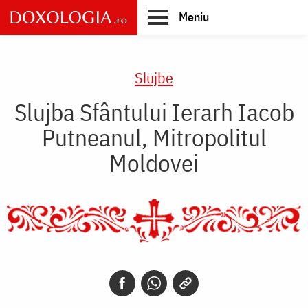
Skip
Meniu
to
main
Main
content
navigation
Slujbe
Slujba Sfântului Ierarh Iacob
Putneanul, Mitropolitul
Moldovei