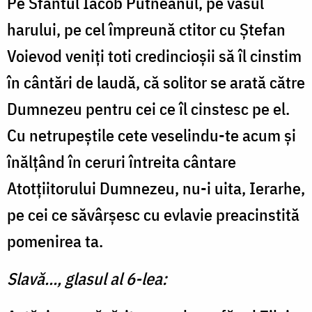
Pe Sfântul Iacob Putneanul, pe vasul
harului, pe cel împreună ctitor cu Ştefan
Voievod veniţi toti credincioşii să îl cinstim
în cântări de laudă, că solitor se arată către
Dumnezeu pentru cei ce îl cinstesc pe el.
Cu netrupeştile cete veselindu-te acum și
înălțând în ceruri întreita cântare
Atotțiitorului Dumnezeu, nu-i uita, Ierarhe,
pe cei ce săvârşesc cu evlavie preacinstită
pomenirea ta.
Slavă..., glasul al 6-lea: