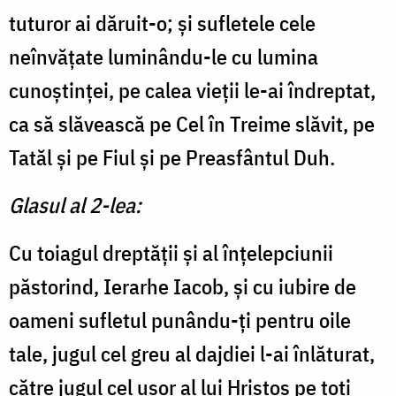
tuturor ai dăruit-o; și sufletele cele
neînvățate luminându-le cu lumina
cunoştinţei, pe calea vieţii le-ai îndreptat,
ca să slăvească pe Cel în Treime slăvit, pe
Tatăl şi pe Fiul şi pe Preasfântul Duh.
Glasul al 2-lea:
Cu toiagul dreptăţii şi al înţelepciunii
păstorind, Ierarhe Iacob, și cu iubire de
oameni sufletul punându-ţi pentru oile
tale, jugul cel greu al dajdiei l-ai înlăturat,
către jugul cel uşor al lui Hristos pe toţi