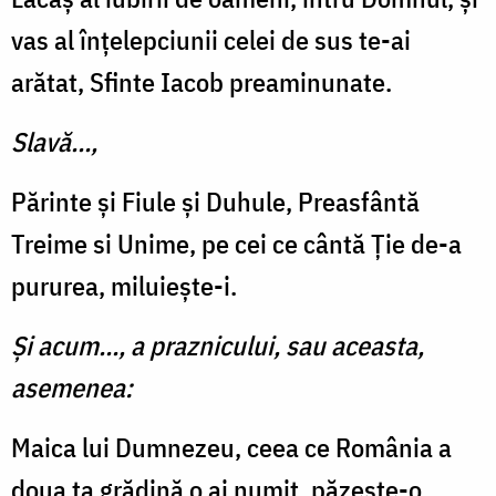
vas al înţelep­ciunii celei de sus te-ai
arătat, Sfinte Iacob preaminunate.
Slavă...,
Părinte şi Fiule şi Duhule, Preasfântă
Treime si Unime, pe cei ce cântă Ţie de-a
puru­rea, miluiește-i.
Şi acum..., a praznicului, sau aceasta,
asemenea:
Maica lui Dumnezeu, ceea ce România a
doua ta grădină o ai numit, păzeşte-o