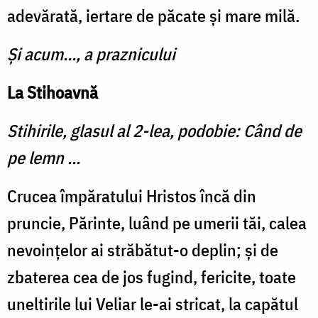
adevărată, iertare de păcate şi mare milă.
Şi acum..., a praznicului
La Stihoavnă
Stihirile, glasul al 2-lea, podobie: Când de
pe lemn ...
Crucea împăratului Hristos încă din
pruncie, Părinte, luând pe umerii tăi, calea
nevoinţelor ai străbătut-o deplin; şi de
zba­terea cea de jos fugind, feri­cite, toate
uneltirile lui Veliar le-ai stricat, la capătul