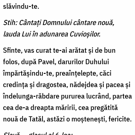
slăvindu-te.
Stih: Cântaţi Domnului cântare nouă,
lauda Lui în adunarea Cuvioşilor.
Sfinte, vas curat te-ai arătat şi de bun
folos, după Pavel, darurilor Duhului
împărtăşindu-te, preaînţelepte, căci
credinţa şi dragostea, nădej­dea şi pacea şi
îndelunga-răbdare pururea lucrând, partea
cea de-a dreapta măririi, cea pregătită
nouă de Tatăl, astăzi o moşteneşti, fericite.