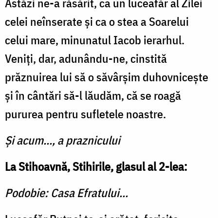
Astăzi ne-a răsărit, ca un luceafăr al Zilei
celei neînserate și ca o stea a Soarelui
celui mare, minunatul Iacob ierarhul.
Veniţi, dar, adunându-ne, cinstită
prăznuirea lui să o săvârșim duhovnicește
şi în cântări să-l lăudăm, că se roagă
pururea pentru sufletele noastre.
Şi acum..., a praznicului
La Stihoavnă, Stihirile, glasul al 2-lea:
Podobie: Casa Efratului...