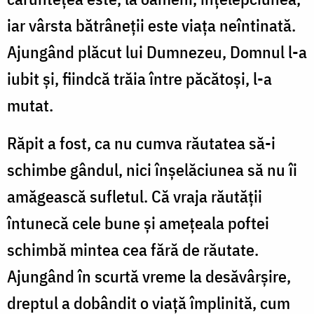
iar vâr­sta bătrâneții este viața neîntinată.
Ajungând plăcut lui Dumnezeu, Domnul l-a
iubit şi, fiindcă trăia între păcătoşi, l-a
mutat.
Răpit a fost, ca nu cumva răutatea să-i
schimbe gândul, nici înşelăciunea să nu îi
amăgească sufletul. Că vraja răutății
întunecă cele bune şi ameţeala poftei
schimbă mintea cea fără de răutate.
Ajungând în scurtă vreme la desăvârşire,
dreptul a dobân­dit o viaţă împlinită, cum