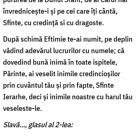
învredniceşte-i şi pe cei care îţi cântă,
Sfinte, cu credinţă si cu dragoste.
După schimă Eftimie te-ai numit, pe deplin
vădind ade­vărul lucrurilor cu numele; că
dovedind bună inimă în toate ispitele,
Părinte, ai veselit inimile credincioşilor
prin cuvân­tul tău şi prin fapte, Sfinte
Ierarhe, deci și inimile noastre cu harul tău
veseleste-le.
Slavă..., glasul al 2-lea: