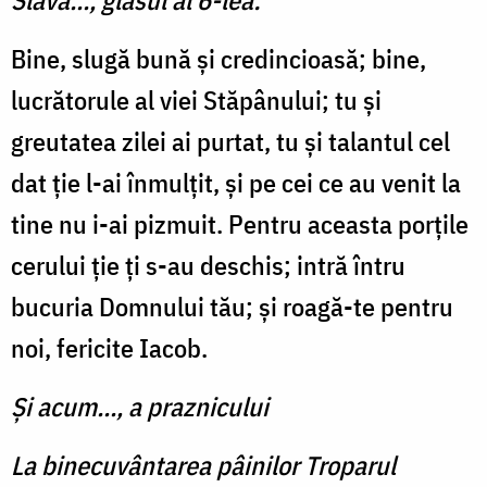
Slavă..., glasul al 6-lea:
Bine, slugă bună şi credin­cioasă; bine,
lucrătorule al viei Stăpânului; tu şi
greutatea zilei ai purtat, tu şi talantul cel
dat ţie l-ai înmulţit, şi pe cei ce au venit la
tine nu i-ai pizmuit. Pentru aceasta porţile
cerului ţie ţi s-au deschis; intră întru
bucuria Domnului tău; și roagă-te pentru
noi, fericite Iacob.
Şi acum..., a praznicului
La binecuvântarea pâinilor Troparul