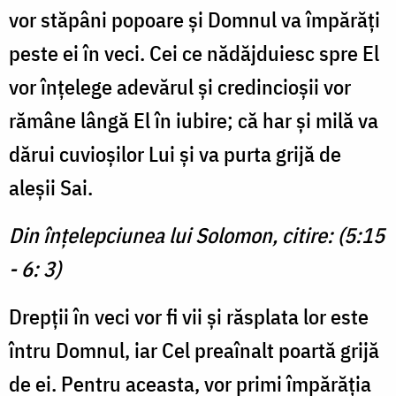
vor stăpâni popoare şi Domnul va împărăţi
peste ei în veci. Cei ce nădăjduiesc spre El
vor înţelege adevărul şi credincioşii vor
rămâne lângă El în iubire; că har și milă va
dărui cuvioşilor Lui şi va purta grijă de
aleşii Sai.
Din înţelepciunea lui Solomon, citire: (5:15
- 6: 3)
Drepţii în veci vor fi vii şi răsplata lor este
întru Domnul, iar Cel preaînalt poartă grijă
de ei. Pentru aceasta, vor primi împărăţia