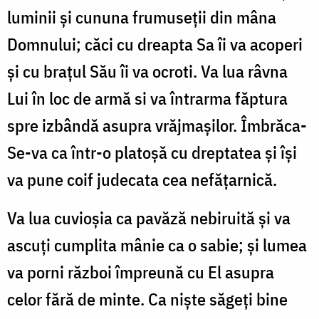
luminii şi cununa frumuseţii din mâna
Domnului; căci cu dreapta Sa îi va acoperi
şi cu braţul Său îi va ocroti. Va lua râvna
Lui în loc de armă si va întrarma făptura
spre izbândă asupra vrăjmaşilor. Îmbrăca-
Se-va ca într-o platoşă cu dreptatea şi îşi
va pune coif judecata cea nefățarnică.
Va lua cuvioșia ca pavăză nebiruită şi va
ascuţi cumplita mânie ca o sabie; şi lumea
va porni război împre­ună cu El asupra
celor fără de minte. Ca nişte săgeţi bine