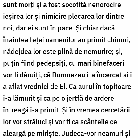
sunt morţi și a fost socotită nenorocire
ieşirea lor și nimicire plecarea lor dintre
noi, dar ei sunt în pace. Şi chiar dacă
înaintea feţei oamenilor au pri­mit chinuri,
nădejdea lor este plină de nemurire; şi,
puţin fiind pedepsiţi, cu mari binefa­ceri
vor fi dăruiţi, că Dumnezeu i-a încercat si i-
a aflat vrednici de El. Ca aurul în topitoare
i-a lămurit şi ca pe o jertfă de ardere
întreagă i-a primit. Şi în vremea cercetării
lor vor străluci și vor fi ca scânteile ce
aleargă pe mirişte. Judeca-vor neamuri şi