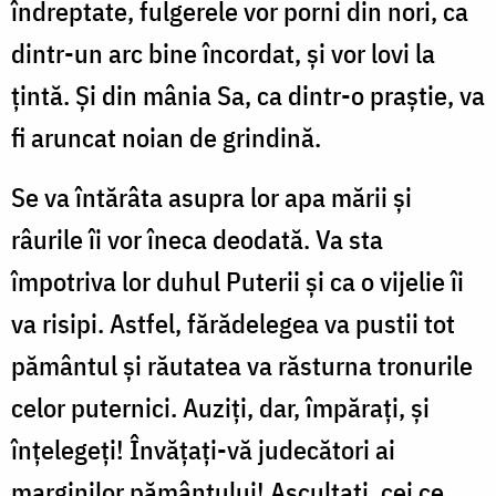
îndreptate, fulgerele vor porni din nori, ca
dintr-un arc bine încordat, și vor lovi la
țintă. Și din mânia Sa, ca dintr-o praştie, va
fi aruncat noian de grindină.
Se va întărâta asupra lor apa mării şi
râurile îi vor îneca deodată. Va sta
împotriva lor duhul Puterii şi ca o vijelie îi
va risipi. Astfel, fărădelegea va pustii tot
pământul şi răuta­tea va răsturna tronurile
celor puternici. Auziţi, dar, împăraţi, şi
înţelegeţi! Învăţaţi-vă jude­cători ai
marginilor pământu­lui! Ascultaţi, cei ce