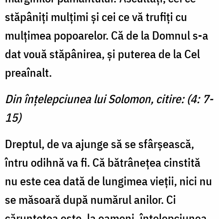
stăpâniţi mulţimi și cei ce vă trufiți cu
mulţimea popoarelor. Că de la Domnul s-a
dat vouă stă­pânirea, şi puterea de la Cel
preaînalt.
Din înţelepciunea lui Solomon, citire: (4: 7-
15)
Dreptul, de va ajunge să se sfârșească,
întru odihnă va fi. Că bătrânețea cinstită
nu este cea dată de lungimea vieţii, nici nu
se măsoară după numărul anilor. Ci
căruntețea este, la oameni, înţelepciunea,