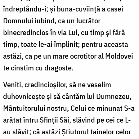
îndreptându-i; şi buna-cuviință a casei
Domnului iubind, ca un lucrător
binecredincios în via Lui, cu timp şi fără
timp, toate le-ai împlinit; pentru aceasta
astăzi, ca pe un mare ocrotitor al Moldovei
te cinstim cu dragoste.
Veniti, credincioşilor, să ne veselim
duhovnicește și să cântăm lui Dumnezeu,
Mântuitorului nostru, Celui ce minunat S-a
arătat întru Sfinţii Săi, slăvind pe cei ce L-
au slăvit; că astăzi Ştiutorul tainelor celor