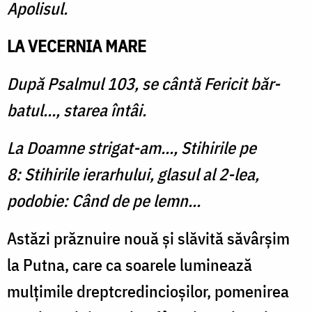
Apolisul.
LA VECERNIA MARE
După Psalmul 103, se cântă Fericit băr­
batul..., starea întâi.
La Doamne strigat-am..., Stihirile pe
8: Stihirile ierarhului, glasul al 2-lea,
podobie: Când de pe lemn...
Astăzi prăznuire nouă şi slă­vită săvârșim
la Putna, care ca soarele luminează
mulţimile dreptcredincioşilor, pomeni­rea