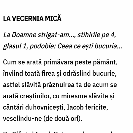
LA VECERNIA MICĂ
La Doamne strigat-am..., stihirile pe 4,
glasul 1, podobie: Ceea ce eşti bucuria...
Cum se arată primăvara peste pământ,
înviind toată firea şi odrăslind bucurie,
astfel slăvită prăznuirea ta de acum se
arată creştinilor, cu miresme slăvite și
cântări duhovniceşti, Iacob fericite,
veselindu-ne (de două ori).