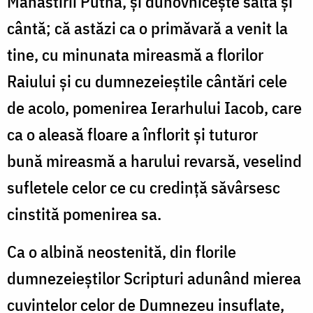
Mănăstirii Putna, și duhovnicește saltă și
cântă; că astăzi ca o primăvară a venit la
tine, cu minunata mireasmă a florilor
Raiului și cu dumnezeieștile cântări cele
de acolo, pomenirea Ierarhului Iacob, care
ca o aleasă floare a înflorit și tuturor
bună mireasmă a harului revarsă, veselind
sufletele celor ce cu credinţă săvârsesc
cinstită pomenirea sa.
Ca o albină neostenită, din florile
dumnezeieştilor Scrip­turi adunând mierea
cuvintelor celor de Dumnezeu insuflate,