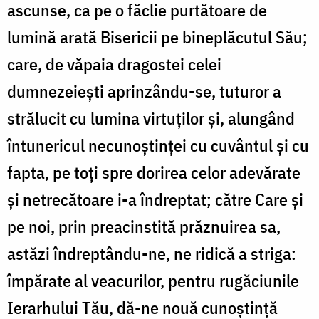
ascunse, ca pe o făclie purtătoare de
lumină arată Bisericii pe bineplăcutul Său;
care, de văpaia dragos­tei celei
dumnezeieşti aprinzându-se, tuturor a
strălucit cu lumina virtuţilor şi, alungând
întunericul necunoștinței cu cuvântul şi cu
fapta, pe toţi spre dorirea celor adevărate
şi netrecătoare i-a îndreptat; către Care şi
pe noi, prin prea­cinstită prăznuirea sa,
astăzi îndreptându-ne, ne ridică a striga:
împărate al veacurilor, pentru rugăciunile
Ierarhului Tău, dă-ne nouă cunoștință