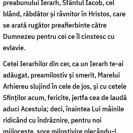
preabunului Ierarh, Sfân­tul Iacob, cel
blând, răbdător şi râvnitor în Hristos, care
se arată rugător preafierbinte către
Dumnezeu pentru cei ce îl cinstesc cu
evlavie.
Cetei Ierarhilor din cer, ca un Ierarh te-ai
adăugat, preamilostiv și smerit, Marelui
Arhiereu slujind în cele de jos, și cu cetele
Sfinţilor acum, fericite, jertfa cea de laudă
aduci Acestuia; deci, înaintea Lui mâinile
ridicând cu îndrăznire, pentru noi
mijloceşte, spre milostivire plecându-L.