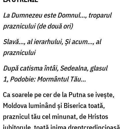
La Dumnezeu este Domnul..., troparul
praznicului (de două ori)
Slavă..., al ierarhului, Şi acum..., al
praznicului
După catisma întâi, Sedealna, glasul
1, Podobie: Mormântul Tău...
Ca soarele pe cer de la Putna se iveşte,
Moldova luminând şi Biserica toată,
praznicul tău cel minunat, de Hristos
iubitorule, toată inima dreptcredincioasă