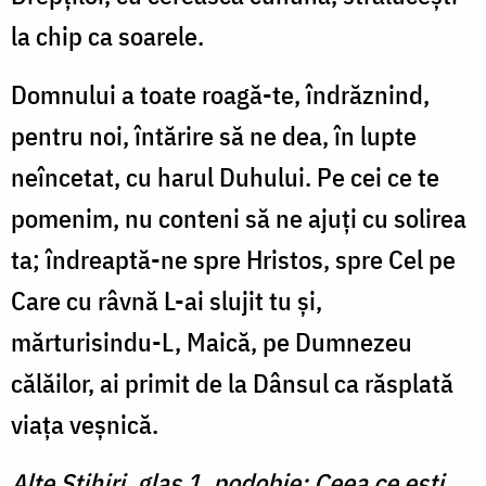
la chip ca soarele.
Domnului a toate roagă-te, îndrăznind,
pentru noi, întărire să ne dea, în lupte
neîncetat, cu harul Duhului. Pe cei ce te
pomenim, nu conteni să ne ajuți cu solirea
ta; îndreaptă-ne spre Hristos, spre Cel pe
Care cu râvnă L-ai slujit tu și,
mărturisindu-L, Maică, pe Dumnezeu
călăilor, ai primit de la Dânsul ca răsplată
viața veșnică.
Alte Stihiri, glas 1, podobie: Ceea ce ești