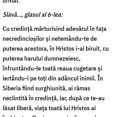
urmat.
Slavă..., glasul al 6-lea:
Cu credință mărturisind adevărul în fața
necredincioșilor și netemându-te de
puterea acestora, în Hristos i-ai biruit, cu
puterea harului dumnezeiesc,
înfruntându-le toată reaua cugetare și
iertându-i pe toți din adâncul inimii. În
Siberia fiind surghiunită, ai rămas
neclintită în credință, iar, după ce te-au
lăsat liberă, viața toată lui Hristos ai