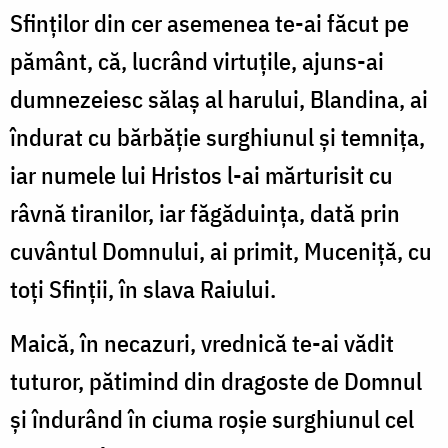
Sfinților din cer asemenea te-ai făcut pe
pământ, că, lucrând virtuțile, ajuns-ai
dumnezeiesc sălaș al harului, Blandina, ai
îndurat cu bărbăție surghiunul și temnița,
iar numele lui Hristos l-ai mărturisit cu
râvnă tiranilor, iar făgăduința, dată prin
cuvântul Domnului, ai primit, Muceniță, cu
toți Sfinții, în slava Raiului.
Maică, în necazuri, vrednică te-ai vădit
tuturor, pătimind din dragoste de Domnul
și îndurând în ciuma roșie surghiunul cel