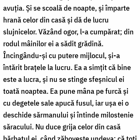
avuția. Și se scoală de noapte, și împarte
hrană celor din casă și dă de lucru
slujnicelor. Văzând ogor, l-a cumpărat; din
rodul mâinilor ei a sădit grădină.
Încingându-și cu putere mijlocul, și-a
întărit brațele la lucru. Ea a simțit că bine
este a lucra, și nu se stinge sfeșnicul ei
toată noaptea. Ea pune mâna pe furcă și
cu degetele sale apucă fusul, iar ușa ei o
deschide sărmanului și întinde milostenie
săracului. Nu duce grija celor din casă
bărbatul ei, când zăbovește undeva; că toți