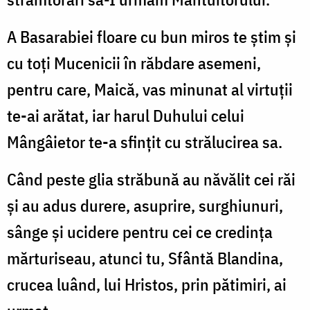
A Basarabiei floare cu bun miros te știm și
cu toți Mucenicii în răbdare asemeni,
pentru care, Maică, vas minunat al virtuții
te-ai arătat, iar harul Duhului celui
Mângâietor te-a sfințit cu strălucirea sa.
Când peste glia străbună au năvălit cei răi
și au adus durere, asuprire, surghiunuri,
sânge și ucidere pentru cei ce credința
mărturiseau, atunci tu, Sfântă Blandina,
crucea luând, lui Hristos, prin pătimiri, ai