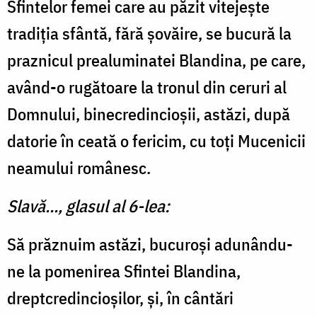
Sfintelor femei care au păzit vitejește
tradiția sfântă, fără șovăire, se bucură la
praznicul prealuminatei Blandina, pe care,
având-o rugătoare la tronul din ceruri al
Domnului, binecredincioșii, astăzi, după
datorie în ceată o fericim, cu toți Mucenicii
neamului românesc.
Slavă..., glasul al 6-lea:
Să prăznuim astăzi, bucuroși adunându-
ne la pomenirea Sfintei Blandina,
dreptcredincioșilor, și, în cântări