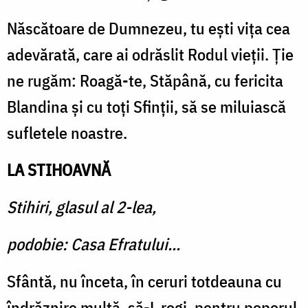
Născătoare de Dumnezeu, tu ești vița cea
adevărată, care ai odrăslit Rodul vieții. Ție
ne rugăm: Roagă-te, Stăpână, cu fericita
Blandina și cu toți Sfinții, să se miluiască
sufletele noastre.
LA STIHOAVNĂ
Stihiri, glasul al 2-lea,
podobie: Casa Efratului...
Sfântă, nu înceta, în ceruri totdeauna cu
îndrăznire multă, să-L rogi, pentru poporul