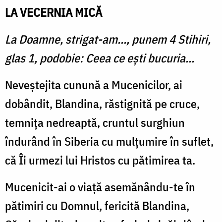
LA VECERNIA MICĂ
La Doamne, strigat-am..., punem 4 Stihiri,
glas 1, podobie: Ceea ce ești bucuria...
Neveștejita cunună a Mucenicilor, ai
dobândit, Blandina, răstignită pe cruce,
temnița nedreaptă, cruntul surghiun
îndurând în Siberia cu mulțumire în suflet,
că Îi urmezi lui Hristos cu pătimirea ta.
Mucenicit-ai o viață asemănându-te în
pătimiri cu Domnul, fericită Blandina,