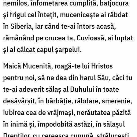
nemilos, înfometarea cumplită, batjocura
și frigul cel întețit, mucenicește ai răbdat
în Siberia, iar când te-ai întors acasă,
rămânând pe crucea ta, Cuvioasă, ai luptat
și ai călcat capul șarpelui.
Maică Mucenită, roagă-te lui Hristos
pentru noi, să ne dea din harul Său, căci tu
te-ai adeverit sălaș al Duhului în toate
desăvârșit, în bărbăție, răbdare, smerenie,
iubirea cea de vrăjmași, nerăutatea păzită
în inimă și, împodobită astăzi, în sălașul
Drepților, cu cereasca cunună, strălucești