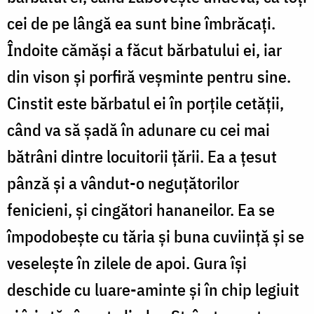
cei de pe lângă ea sunt bine îmbrăcați.
Îndoite cămăși a făcut bărbatului ei, iar
din vison și porfiră veșminte pentru sine.
Cinstit este bărbatul ei în porțile cetății,
când va să șadă în adunare cu cei mai
bătrâni dintre locuitorii țării. Ea a țesut
pânză și a vândut-o neguțătorilor
fenicieni, și cingători hananeilor. Ea se
împodobește cu tăria și buna cuviință și se
veselește în zilele de apoi. Gura își
deschide cu luare-aminte și în chip legiuit