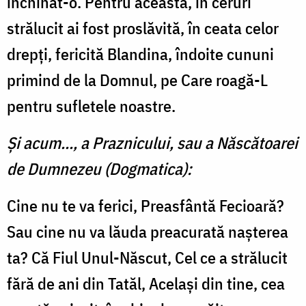
închinat-o. Pentru aceasta, în ceruri
strălucit ai fost proslăvită, în ceata celor
drepți, fericită Blandina, îndoite cununi
primind de la Domnul, pe Care roagă-L
pentru sufletele noastre.
Și acum..., a Praznicului, sau a Născătoarei
de Dumnezeu (Dogmatica):
Cine nu te va ferici, Preasfântă Fecioară?
Sau cine nu va lăuda preacurată nașterea
ta? Că Fiul Unul-Născut, Cel ce a strălucit
fără de ani din Tatăl, Același din tine, cea