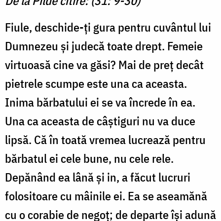
De la Pilde citire: (31: 9-30)
Fiule, deschide-ți gura pentru cuvântul lui
Dumnezeu și judecă toate drept. Femeie
virtuoasă cine va găsi? Mai de preț decât
pietrele scumpe este una ca aceasta.
Inima bărbatului ei se va încrede în ea.
Una ca aceasta de câștiguri nu va duce
lipsă. Că în toată vremea lucrează pentru
bărbatul ei cele bune, nu cele rele.
Depănând ea lână și in, a făcut lucruri
folositoare cu mâinile ei. Ea se aseamănă
cu o corabie de negoț; de departe își adună