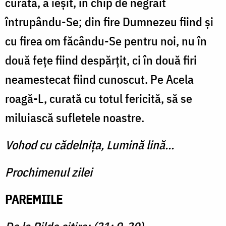
curată, a ieșit, în chip de negrăit
întrupându-Se; din fire Dumnezeu fiind și
cu firea om făcându-Se pentru noi, nu în
două fețe fiind despărțit, ci în două firi
neamestecat fiind cunoscut. Pe Acela
roagă-L, curată cu totul fericită, să se
miluiască sufletele noastre.
Vohod cu cădelnița, Lumină lină...
Prochimenul zilei
PAREMIILE