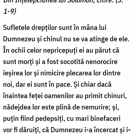
1-9)
Sufletele drepților sunt în mâna lui
Dumnezeu și chinul nu se va atinge de ele.
În ochii celor nepricepuți ei au părut că
sunt morți și a fost socotită nenorocire
ieșirea lor și nimicire plecarea lor dintre
noi, dar ei sunt în pace. Și chiar dacă
înaintea feței oamenilor au primit chinuri,
nădejdea lor este plină de nemurire; și,
puțin fiind pedepsiți, cu mari binefaceri
vor fi dăruiți, că Dumnezeu i-a încercat și i-