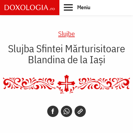
Skip
Meniu
to
main
Main
content
navigation
Slujbe
Slujba Sfintei Mărturisitoare
Blandina de la Iași