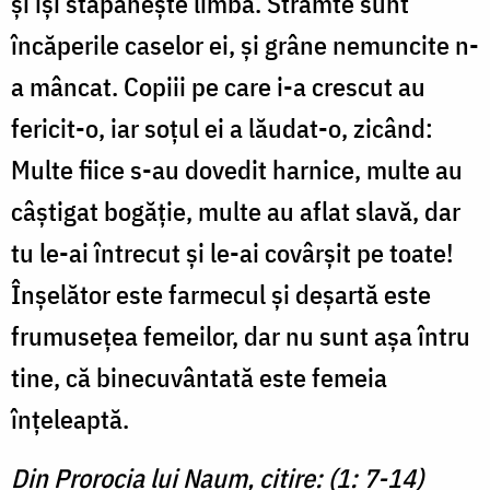
și își stăpânește limba. Strâmte sunt
încăperile caselor ei, și grâne nemuncite n-
a mâncat. Copiii pe care i-a crescut au
fericit-o, iar soțul ei a lăudat-o, zicând:
Multe fiice s-au dovedit harnice, multe au
câștigat bogăție, multe au aflat slavă, dar
tu le-ai întrecut și le-ai covârșit pe toate!
Înșelător este farmecul și deșartă este
frumusețea femeilor, dar nu sunt așa întru
tine, că binecuvântată este femeia
înțeleaptă.
Din Prorocia lui Naum, citire: (1: 7-14)