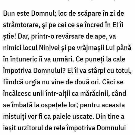
Bun este Domnul; loc de scăpare în zi de
strâmtorare, și pe cei ce se încred în El îi
știe! Dar, printr-o revărsare de ape, va
nimici locul Ninivei și pe vrăjmașii Lui până
în întuneric îi va urmări. Ce puneți la cale
împotriva Domnului? El îi va stârpi cu totul,
fiindcă urgia nu vine de două ori. Căci se
încâlcesc unii într-alții ca mărăcinii, când
se îmbată la ospețele lor; pentru aceasta
mistuiți vor fi ca paiele uscate. Din tine a
ieșit urzitorul de rele împotriva Domnului