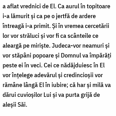
a aflat vrednici de El. Ca aurul în topitoare
i-a lămurit și ca pe o jertfă de ardere
întreagă i-a primit. Și în vremea cercetării
lor vor străluci și vor fi ca scânteile ce
aleargă pe miriște. Judeca-vor neamuri și
vor stăpâni popoare și Domnul va împărăți
peste ei în veci. Cei ce nădăjduiesc în El
vor înțelege adevărul și credincioșii vor
rămâne lângă El în iubire; că har și milă va
dărui cuvioșilor Lui și va purta grijă de
aleșii Săi.