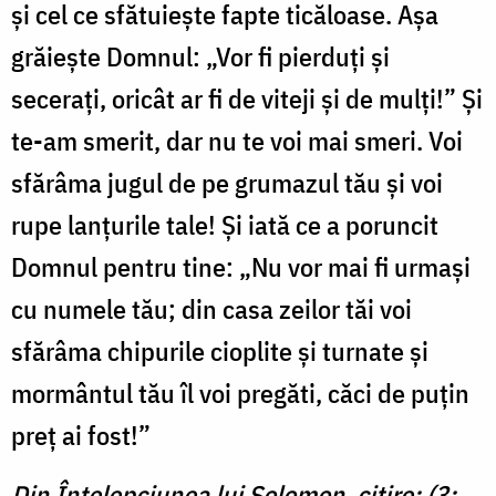
și cel ce sfătuiește fapte ticăloase. Așa
grăiește Domnul: „Vor fi pierduți și
secerați, oricât ar fi de viteji și de mulți!” Și
te-am smerit, dar nu te voi mai smeri. Voi
sfărâma jugul de pe grumazul tău și voi
rupe lanțurile tale! Și iată ce a poruncit
Domnul pentru tine: „Nu vor mai fi urmași
cu numele tău; din casa zeilor tăi voi
sfărâma chipurile cioplite și turnate și
mormântul tău îl voi pregăti, căci de puțin
preț ai fost!”
Din Înțelepciunea lui Solomon, citire: (3: