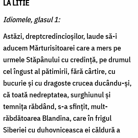
LA LITIE
Idiomele, glasul 1:
Astăzi, dreptcredincioșilor, laude să-i
aducem Mărturisitoarei care a mers pe
urmele Stăpânului cu credință, pe drumul
cel îngust al pătimirii, fără cârtire, cu
bucurie și cu dragoste crucea ducându-și,
că toată nedreptatea, surghiunul și
temnița răbdând, s-a sfințit, mult-
răbdătoarea Blandina, care în frigul
Siberiei cu duhovniceasca ei căldură a