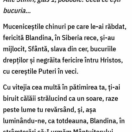
bucuria...
Muceniceștile chinuri pe care le-ai răbdat,
fericită Blandina, în Siberia rece, și-au
mijlocit, Sfântă, slava din cer, bucuriile
drepților și negrăita fericire întru Hristos,
cu cereștile Puteri în veci.
Cu vitejia cea multă în pătimirea ta, ți-ai
biruit călăii strălucind ca un soare, raze
peste lume tu revărsând, și, așa
luminându-ne, ca totdeauna, Blandina, în
strâmtorări să-I urmăm Mântuitorului.