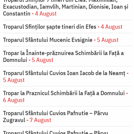
Exacustodian, Iamvlih, Martinian, Dionisie, Ioan şi
Constantin
- 4 August
Troparul Sfinţilor şapte tineri din Efes
- 4 August
Troparul Sfântului Mucenic Evsignie
- 5 August
Tropar la Înainte-prăznuirea Schimbării la Faţă a
Domnului
- 5 August
Troparul Sfântului Cuvios Ioan Iacob de la Neamț
-
5 August
Tropar la Praznicul Schimbării la Faţă a Domnului
-
6 August
Troparul Sfântului Cuvios Pafnutie – Pârvu
Zugravul
- 7 August
Troparul Sfântului Cuvios Pafnutie – Pârvu