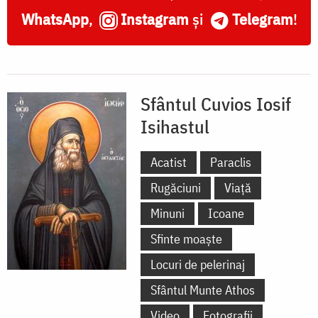
WhatsApp
,
Instagram
și
Telegram
!
Sfântul Cuvios Iosif
Isihastul
Acatist
Paraclis
Rugăciuni
Viață
Minuni
Icoane
Sfinte moaște
Locuri de pelerinaj
Sfântul Munte Athos
Video
Fotografii