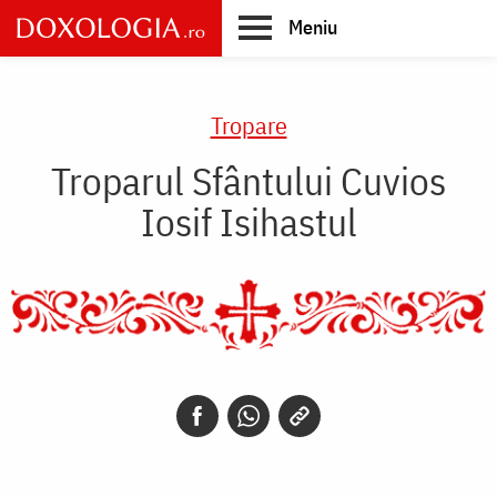
Skip
Meniu
to
main
Main
content
navigation
Tropare
Troparul Sfântului Cuvios
Iosif Isihastul