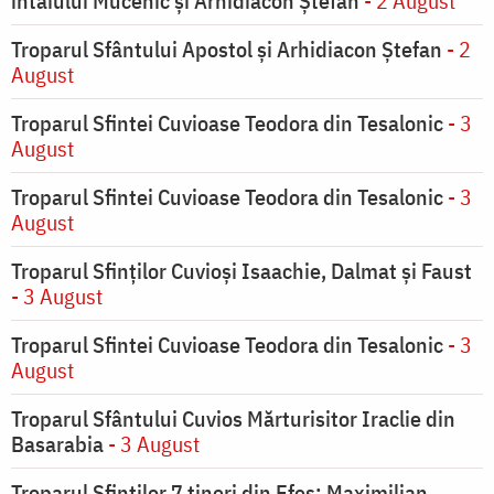
întâiului Mucenic şi Arhidiacon Ştefan
- 2 August
Troparul Sfântului Apostol și Arhidiacon Ștefan
- 2
August
Troparul Sfintei Cuvioase Teodora din Tesalonic
- 3
August
Troparul Sfintei Cuvioase Teodora din Tesalonic
- 3
August
Troparul Sfinţilor Cuvioşi Isaachie, Dalmat şi Faust
- 3 August
Troparul Sfintei Cuvioase Teodora din Tesalonic
- 3
August
Troparul Sfântului Cuvios Mărturisitor Iraclie din
Basarabia
- 3 August
Troparul Sfinţilor 7 tineri din Efes: Maximilian,