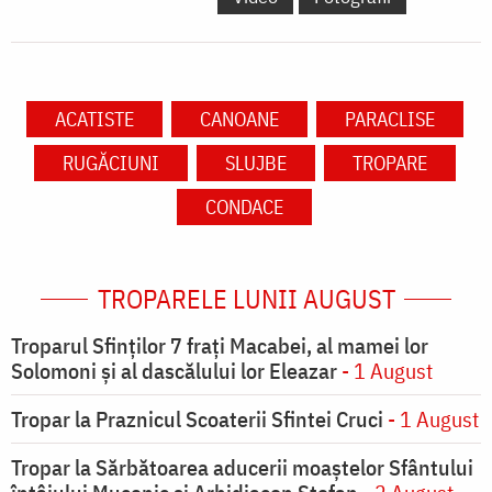
ACATISTE
CANOANE
PARACLISE
RUGĂCIUNI
SLUJBE
TROPARE
CONDACE
TROPARELE LUNII AUGUST
Troparul Sfinţilor 7 fraţi Macabei, al mamei lor
Solomoni şi al dascălului lor Eleazar
- 1 August
Tropar la Praznicul Scoaterii Sfintei Cruci
- 1 August
Tropar la Sărbătoarea aducerii moaştelor Sfântului