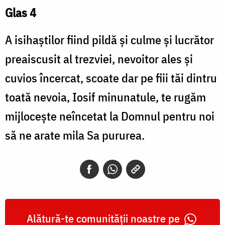
Glas 4
A isihaştilor fiind pildă şi culme şi lucrător
preaiscusit al trezviei, nevoitor ales şi
cuvios încercat, scoate dar pe fiii tăi dintru
toată nevoia, Iosif minunatule, te rugăm
mijloceşte neîncetat la Domnul pentru noi
să ne arate mila Sa pururea.
Alătură-te comunității noastre pe