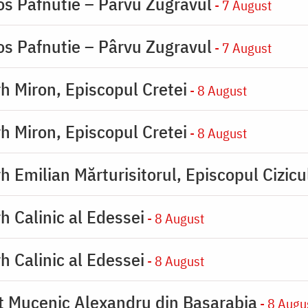
os Pafnutie – Pârvu Zugravul
- 7 August
os Pafnutie – Pârvu Zugravul
- 7 August
rh Miron, Episcopul Cretei
- 8 August
rh Miron, Episcopul Cretei
- 8 August
h Emilian Mărturisitorul, Episcopul Cizicu
h Calinic al Edessei
- 8 August
h Calinic al Edessei
- 8 August
ot Mucenic Alexandru din Basarabia
- 8 Augu