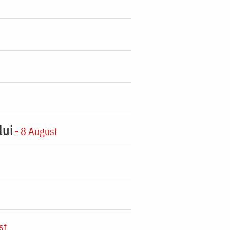
lui
- 8 August
st