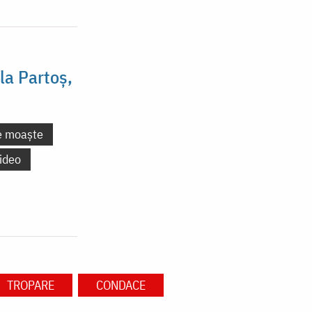
la Partoș,
e moaște
ideo
TROPARE
CONDACE