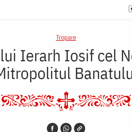
Tropare
ui Ierarh Iosif cel 
Mitropolitul Banatulu