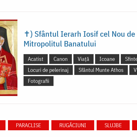
✝) Sfântul Ierarh Iosif cel Nou de 
Mitropolitul Banatului
Acatist
Canon
Viață
Icoane
Sfint
Locuri de pelerinaj
Sfântul Munte Athos
V
Fotografii
PARACLISE
RUGĂCIUNI
SLUJBE