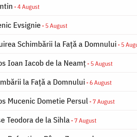
ntin
- 4 August
nic Evsignie
- 5 August
uirea Schimbării la Faţă a Domnului
- 5 Aug
ios Ioan Iacob de la Neamț
- 5 August
imbării la Faţă a Domnului
- 6 August
ios Mucenic Dometie Persul
- 7 August
se Teodora de la Sihla
- 7 August