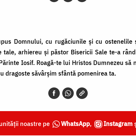
supus Domnului, cu rugăciunile şi cu ostenelile 
le, arhiereu şi păstor Bisericii Sale te-a rând
te Părinte Iosif. Roagă-te lui Hristos Dumnezeu să 
 cu dragoste săvârşim sfântă pomenirea ta.
nității noastre pe
WhatsApp
,
Instagram