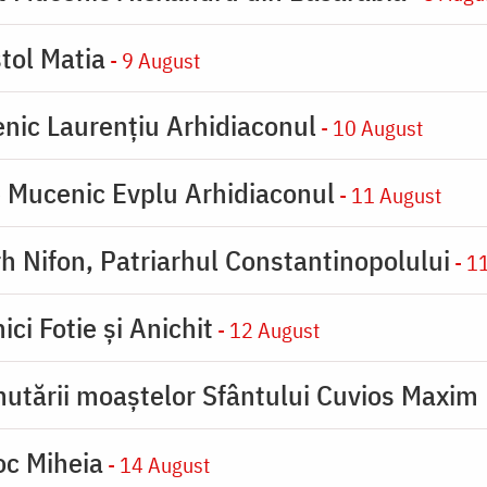
tol Matia
- 9 August
enic Laurențiu Arhidiaconul
- 10 August
e Mucenic Evplu Arhidiaconul
- 11 August
rh Nifon, Patriarhul Constantinopolului
- 1
ici Fotie şi Anichit
- 12 August
utării moaştelor Sfântului Cuvios Maxim 
oc Miheia
- 14 August