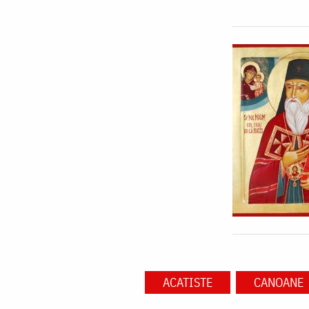
ACATISTE
CANOANE