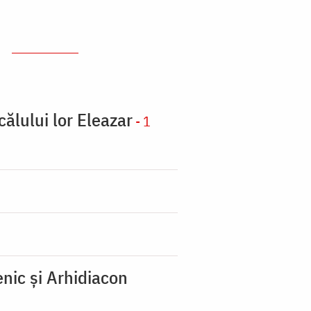
călului lor Eleazar
- 1
nic şi Arhidiacon