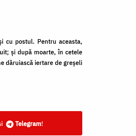
şi cu postul. Pentru aceasta,
uit; şi după moarte, în cetele
ne dăruiască iertare de greşeli
și
Telegram
!