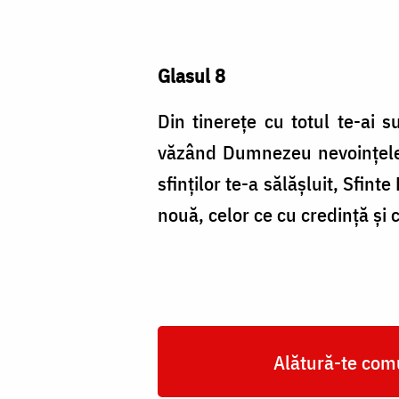
Glasul 8
Din tinereţe cu totul te-ai 
văzând Dumnezeu nevoinţele ta
sfinţilor te-a sălăşluit, Sfin
nouă, celor ce cu credinţă şi
Alătură-te comu