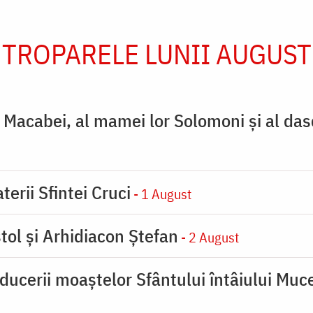
TROPARELE LUNII AUGUST
ţi Macabei, al mamei lor Solomoni şi al das
terii Sfintei Cruci
- 1 August
tol și Arhidiacon Ștefan
- 2 August
ducerii moaştelor Sfântului întâiului Muce