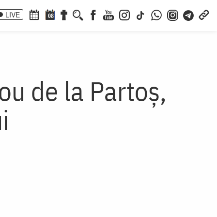
LIVE
08
Nou de la Partoş,
i