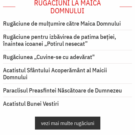
RUGĂCIUNI LA MAICA
DOMNULUI
Rugăciune de mulţumire către Maica Domnului
Rugăciune pentru izbăvirea de patima beției,
înaintea icoanei „Potirul nesecat”
Rugăciunea „Cuvine-se cu adevărat"
Acatistul Sfântului Acoperământ al Maicii
Domnului
Paraclisul Preasfintei Născătoare de Dumnezeu
Acatistul Bunei Vestiri
vezi mai multe rugăciuni