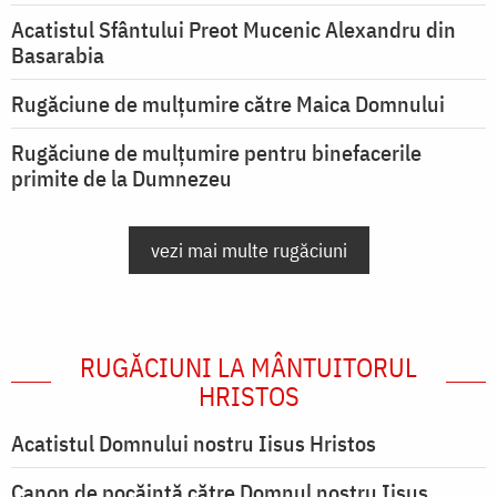
Acatistul Sfântului Preot Mucenic Alexandru din
Basarabia
Rugăciune de mulţumire către Maica Domnului
Rugăciune de mulțumire pentru binefacerile
primite de la Dumnezeu
vezi mai multe rugăciuni
RUGĂCIUNI LA MÂNTUITORUL
HRISTOS
Acatistul Domnului nostru Iisus Hristos
Canon de pocăință către Domnul nostru Iisus