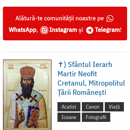
Alătură-te comunității noastre pe
WhatsApp
,
Instagram
și
Telegram
!
✝) Sfântul Ierarh
Martir Neofit
Cretanul, Mitropolitul
Țării Românești
Acatist
Canon
Viață
Icoane
Fotografii