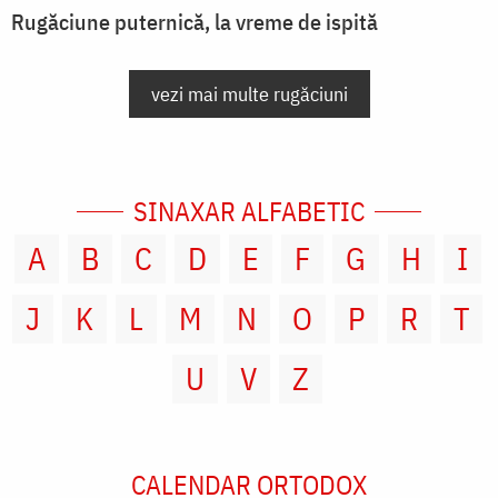
Rugăciune puternică, la vreme de ispită
vezi mai multe rugăciuni
SINAXAR ALFABETIC
A
B
C
D
E
F
G
H
I
J
K
L
M
N
O
P
R
T
U
V
Z
CALENDAR ORTODOX