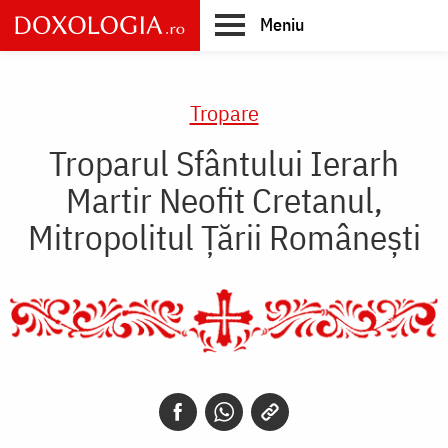
Skip
Meniu
to
main
Main
content
navigation
Tropare
Troparul Sfântului Ierarh
Martir Neofit Cretanul,
Mitropolitul Țării Românești