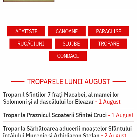
ACATISTE
CANOANE
PARACLISE
RUGĂCIUNI
SLUJBE
TROPARE
CONDACE
TROPARELE LUNII AUGUST
Troparul Sfinţilor 7 fraţi Macabei, al mamei lor
Solomoni şi al dascălului lor Eleazar
- 1 August
Tropar la Praznicul Scoaterii Sfintei Cruci
- 1 August
Tropar la Sărbătoarea aducerii moaştelor Sfântului
întâiului Mucenic şi Arhidiacon Ştefan
- 2 August