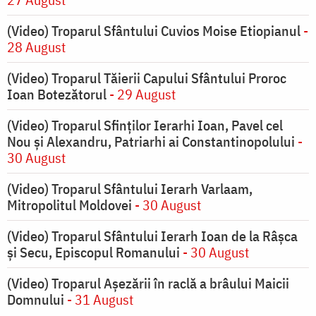
(Video) Troparul Sfântului Cuvios Moise Etiopianul
-
28 August
(Video) Troparul Tăierii Capului Sfântului Proroc
Ioan Botezătorul
- 29 August
(Video) Troparul Sfinților Ierarhi Ioan, Pavel cel
Nou și Alexandru, Patriarhi ai Constantinopolului
-
30 August
(Video) Troparul Sfântului Ierarh Varlaam,
Mitropolitul Moldovei
- 30 August
(Video) Troparul Sfântului Ierarh Ioan de la Râșca
și Secu, Episcopul Romanului
- 30 August
(Video) Troparul Așezării în raclă a brâului Maicii
Domnului
- 31 August