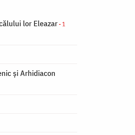
călului lor Eleazar
- 1
nic şi Arhidiacon