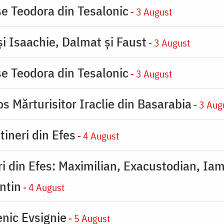
se Teodora din Tesalonic
- 3 August
şi Isaachie, Dalmat şi Faust
- 3 August
se Teodora din Tesalonic
- 3 August
s Mărturisitor Iraclie din Basarabia
- 3 Aug
tineri din Efes
- 4 August
eri din Efes: Maximilian, Exacustodian, Iam
ntin
- 4 August
nic Evsignie
- 5 August