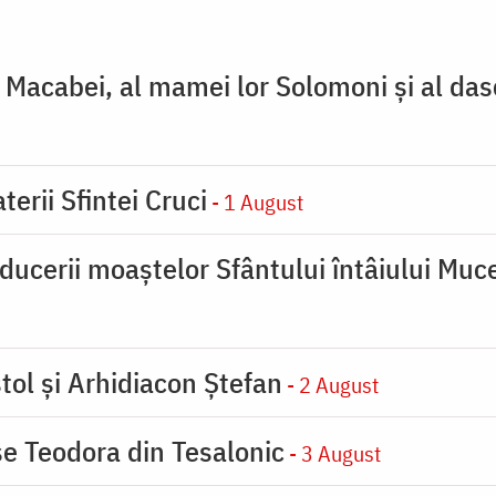
ţi Macabei, al mamei lor Solomoni şi al das
terii Sfintei Cruci
- 1 August
ducerii moaştelor Sfântului întâiului Muce
tol și Arhidiacon Ștefan
- 2 August
se Teodora din Tesalonic
- 3 August