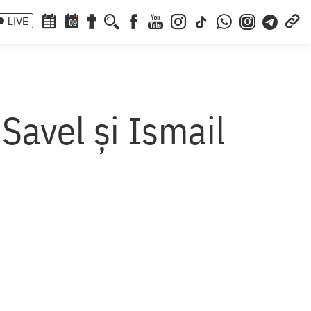
LIVE
09
 Savel şi Ismail