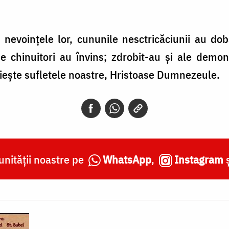
 nevoinţele lor, cununile nesctricăciunii au d
e chinuitori au învins; zdrobit-au şi ale demoni
uieşte sufletele noastre, Hristoase Dumnezeule.
nității noastre pe
WhatsApp
,
Instagram