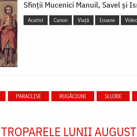
Sfinții Mucenici Manuil, Savel și I
Acatist
Canon
Viață
Icoane
Vide
PARACLISE
RUGĂCIUNI
SLUJBE
TROPARELE LUNII AUGUST