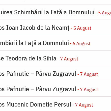
uirea Schimbării la Faţă a Domnului
- 5 Aug
ios Ioan Iacob de la Neamț
- 5 August
imbării la Faţă a Domnului
- 6 August
se Teodora de la Sihla
- 7 August
os Pafnutie – Pârvu Zugravul
- 7 August
os Pafnutie – Pârvu Zugravul
- 7 August
ios Mucenic Dometie Persul
- 7 August