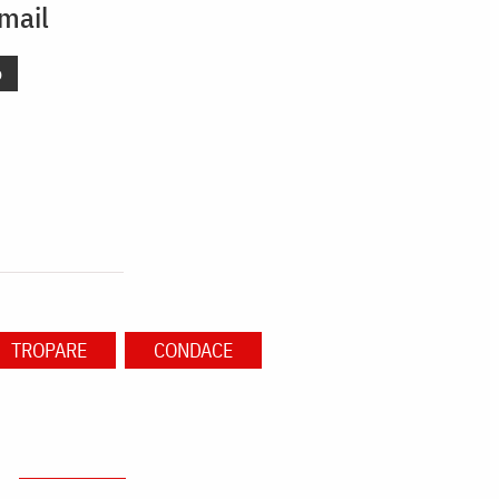
smail
o
TROPARE
CONDACE