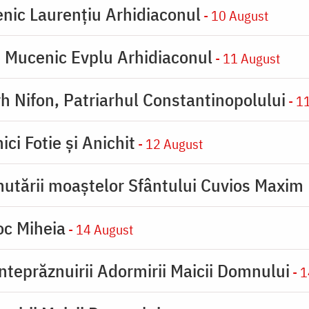
enic Laurențiu Arhidiaconul
- 10 August
e Mucenic Evplu Arhidiaconul
- 11 August
rh Nifon, Patriarhul Constantinopolului
- 1
ici Fotie şi Anichit
- 12 August
utării moaştelor Sfântului Cuvios Maxim 
oc Miheia
- 14 August
inteprăznuirii Adormirii Maicii Domnului
- 1