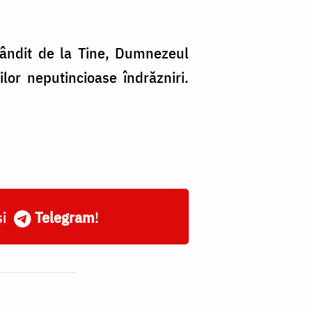
obândit de la Tine, Dumnezeul
lor neputincioase îndrăzniri.
și
Telegram
!