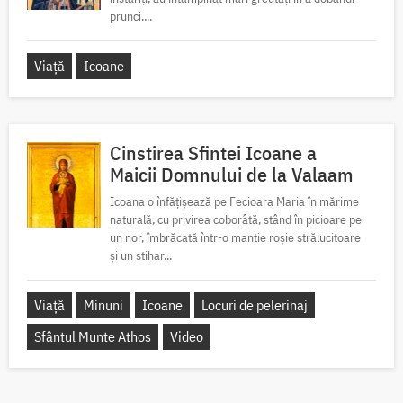
prunci....
Viață
Icoane
Cinstirea Sfintei Icoane a
Maicii Domnului de la Valaam
Icoana o înfățișează pe Fecioara Maria în mărime
naturală, cu privirea coborâtă, stând în picioare pe
un nor, îmbrăcată într-o mantie roșie strălucitoare
și un stihar...
Viață
Minuni
Icoane
Locuri de pelerinaj
Sfântul Munte Athos
Video