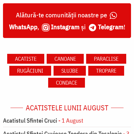
Alătură-te comunității noastre pe
WhatsApp
,
Instagram
și
Telegram
!
ACATISTE
CANOANE
PARACLISE
RUGĂCIUNI
SLUJBE
TROPARE
CONDACE
ACATISTELE LUNII AUGUST
Acatistul Sfintei Cruci
- 1 August
Acatistul Sfintei Cuvioase Teodora din Tesalonic
- 3