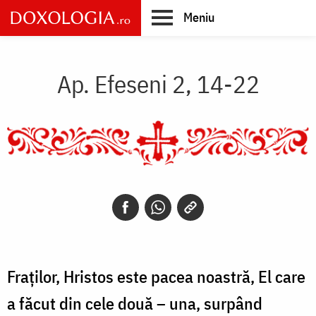
Skip
Meniu
to
main
Main
content
navigation
Ap. Efeseni 2, 14-22
Fraților, Hristos este pacea noastră, El care
a făcut din cele două – una, surpând