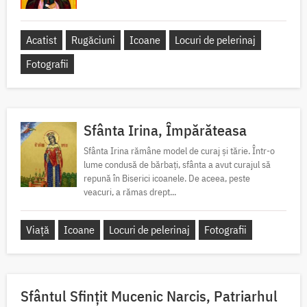
Acatist
Rugăciuni
Icoane
Locuri de pelerinaj
Fotografii
Sfânta Irina, Împărăteasa
Sfânta Irina rămâne model de curaj și tărie. Într-o
lume condusă de bărbați, sfânta a avut curajul să
repună în Biserici icoanele. De aceea, peste
veacuri, a rămas drept...
Viață
Icoane
Locuri de pelerinaj
Fotografii
Sfântul Sfinţit Mucenic Narcis, Patriarhul