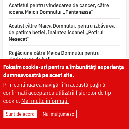
Acatistul pentru vindecarea de cancer, către
icoana Maicii Domnului „Pantanassa”
Acatist către Maica Domnului, pentru izbăvirea
de patima beției, înaintea icoanei „Potirul
Nesecat”
Rugăciune către Maica Domnului pentru
vindecarea de boli
Folosim cookie-uri pentru a îmbunătăți experiența
Acatistul Sfântului Ierarh Spiridon, Episcopul
dumneavoastră pe acest site.
Trimitundei
Prin continuarea navigării în această pagină
confirmați acceptarea utilizării fișierelor de tip
Acatistul Sfântului Mucenic Efrem cel Nou
cookie.
Mai multe informații
Acatistul Sfântului Ierarh Nectarie de la Eghina
Sunt de acord
Nu, mulțumesc
Acatistul Sfântului Ioan Rusul