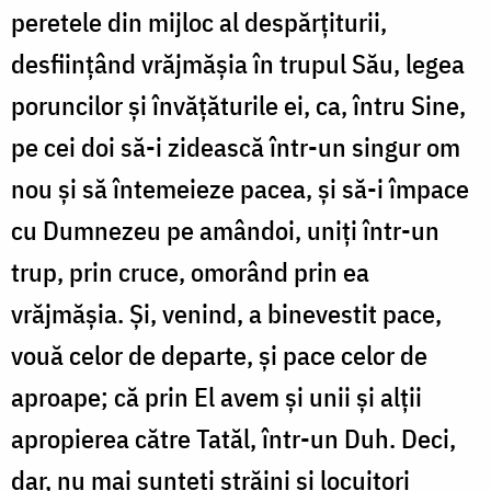
peretele din mijloc al despărțiturii,
desființând vrăjmășia în trupul Său, legea
poruncilor și învățăturile ei, ca, întru Sine,
pe cei doi să-i zidească într-un singur om
nou și să întemeieze pacea, și să-i împace
cu Dumnezeu pe amândoi, uniți într-un
trup, prin cruce, omorând prin ea
vrăjmășia. Și, venind, a binevestit pace,
vouă celor de departe, și pace celor de
aproape; că prin El avem și unii și alții
apropierea către Tatăl, într-un Duh. Deci,
dar, nu mai sunteți străini și locuitori