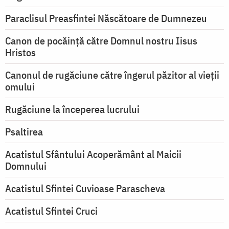
Paraclisul Preasfintei Născătoare de Dumnezeu
Canon de pocăință către Domnul nostru Iisus
Hristos
Canonul de rugăciune către îngerul păzitor al vieții
omului
Rugăciune la începerea lucrului
Psaltirea
Acatistul Sfântului Acoperământ al Maicii
Domnului
Acatistul Sfintei Cuvioase Parascheva
Acatistul Sfintei Cruci