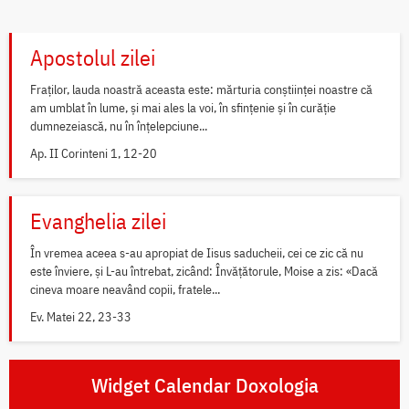
Apostolul zilei
Fraților, lauda noastră aceasta este: mărturia conștiinței noastre că
am umblat în lume, și mai ales la voi, în sfințenie și în curăție
dumnezeiască, nu în înțelepciune...
Ap. II Corinteni 1, 12-20
Evanghelia zilei
În vremea aceea s-au apropiat de Iisus saducheii, cei ce zic că nu
este înviere, și L-au întrebat, zicând: Învățătorule, Moise a zis: «Dacă
cineva moare neavând copii, fratele...
Ev. Matei 22, 23-33
Widget Calendar Doxologia