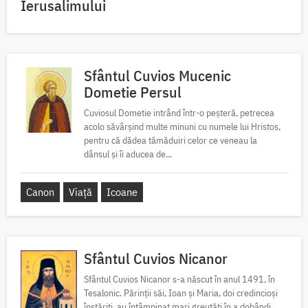
Ierusalimului
Sfântul Cuvios Mucenic
Dometie Persul
Cuviosul Dometie intrând într-o peșteră, petrecea
acolo săvârșind multe minuni cu numele lui Hristos,
pentru că dădea tămăduiri celor ce veneau la
dânsul și îi aducea de...
Canon
Viață
Icoane
Sfântul Cuvios Nicanor
Sfântul Cuvios Nicanor s-a născut în anul 1491, în
Tesalonic. Părinții săi, Ioan și Maria, doi credincioși
înstăriți, au întâmpinat mari greutăți în a dobândi