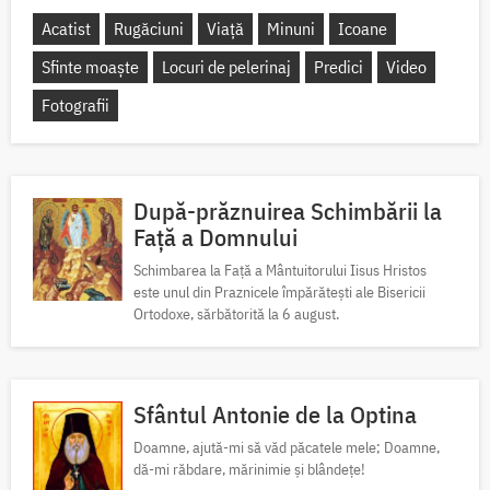
Acatist
Rugăciuni
Viață
Minuni
Icoane
Sfinte moaște
Locuri de pelerinaj
Predici
Video
Fotografii
După-prăznuirea Schimbării la
Față a Domnului
Schimbarea la Față a Mântuitorului Iisus Hristos
este unul din Praznicele împărătești ale Bisericii
Ortodoxe, sărbătorită la 6 august.
Sfântul Antonie de la Optina
Doamne, ajută-mi să văd păcatele mele; Doamne,
dă-mi răbdare, mărinimie şi blândeţe!