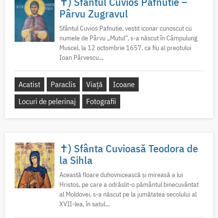
✝) Sfântul Cuvios Pafnutie –
Pârvu Zugravul
Sfântul Cuvios Pafnutie, vestit iconar cunoscut cu
numele de Pârvu „Mutul”, s-a născut în Câmpulung
Muscel, la 12 octombrie 1657, ca fiu al preotului
Ioan Pârvescu...
Acatist
Paraclis
Viață
Icoane
Locuri de pelerinaj
Fotografii
✝) Sfânta Cuvioasă Teodora de
la Sihla
Această floare duhovnicească și mireasă a lui
Hristos, pe care a odrăslit-o pământul binecuvântat
al Moldovei, s-a născut pe la jumătatea secolului al
XVII-lea, în satul...