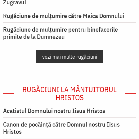
Zugravul
Rugăciune de mulţumire către Maica Domnului
Rugăciune de mulțumire pentru binefacerile
primite de la Dumnezeu
vezi mai multe rugăciuni
RUGĂCIUNI LA MÂNTUITORUL
HRISTOS
Acatistul Domnului nostru Iisus Hristos
Canon de pocăință către Domnul nostru Iisus
Hristos