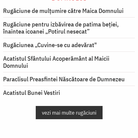
Rugăciune de mulţumire către Maica Domnului
Rugăciune pentru izbăvirea de patima beției,
înaintea icoanei „Potirul nesecat”
Rugăciunea „Cuvine-se cu adevărat"
Acatistul Sfântului Acoperământ al Maicii
Domnului
Paraclisul Preasfintei Născătoare de Dumnezeu
Acatistul Bunei Vestiri
vezi mai multe rugăciuni