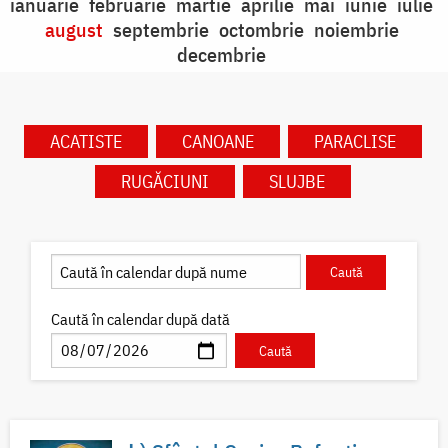
ianuarie
februarie
martie
aprilie
mai
iunie
iulie
august
septembrie
octombrie
noiembrie
decembrie
ACATISTE
CANOANE
PARACLISE
RUGĂCIUNI
SLUJBE
Caută în calendar după dată