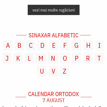
vezi mai multe rugăciuni
SINAXAR ALFABETIC
A
B
C
D
E
F
G
H
I
J
K
L
M
N
O
P
R
T
U
V
Z
CALENDAR ORTODOX
7 AUGUST