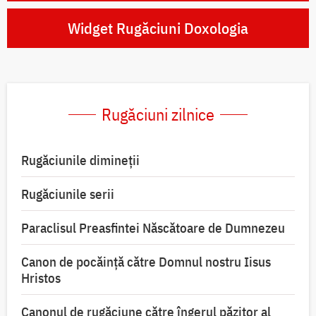
Widget Rugăciuni Doxologia
Rugăciuni zilnice
Rugăciunile dimineții
Rugăciunile serii
Paraclisul Preasfintei Născătoare de Dumnezeu
Canon de pocăință către Domnul nostru Iisus
Hristos
Canonul de rugăciune către îngerul păzitor al