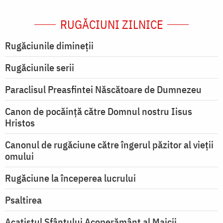
RUGĂCIUNI ZILNICE
Rugăciunile dimineții
Rugăciunile serii
Paraclisul Preasfintei Născătoare de Dumnezeu
Canon de pocăință către Domnul nostru Iisus
Hristos
Canonul de rugăciune către îngerul păzitor al vieții
omului
Rugăciune la începerea lucrului
Psaltirea
Acatistul Sfântului Acoperământ al Maicii