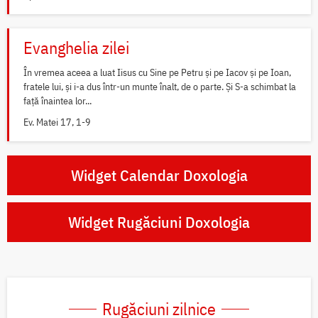
Evanghelia zilei
În vremea aceea a luat Iisus cu Sine pe Petru și pe Iacov și pe Ioan,
fratele lui, și i-a dus într-un munte înalt, de o parte. Și S-a schimbat la
față înaintea lor...
Ev. Matei 17, 1-9
Widget Calendar Doxologia
Widget Rugăciuni Doxologia
Rugăciuni zilnice