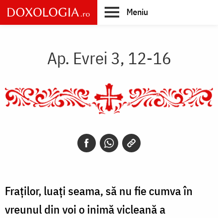
Skip
Meniu
to
main
Main
content
navigation
Ap. Evrei 3, 12-16
Fraților, luați seama, să nu fie cumva în
vreunul din voi o inimă vicleană a