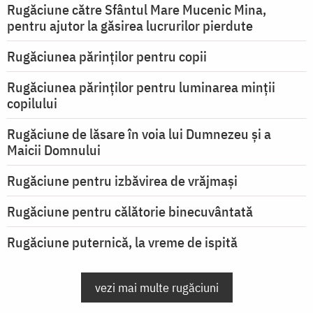
Rugăciune către Sfântul Mare Mucenic Mina,
pentru ajutor la găsirea lucrurilor pierdute
Rugăciunea părinților pentru copii
Rugăciunea părinților pentru luminarea minţii
copilului
Rugăciune de lăsare în voia lui Dumnezeu şi a
Maicii Domnului
Rugăciune pentru izbăvirea de vrăjmași
Rugăciune pentru călătorie binecuvântată
Rugăciune puternică, la vreme de ispită
vezi mai multe rugăciuni