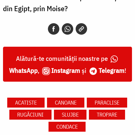
din Egipt, prin Moise?
Alătură-te comunității noastre pe
WhatsApp
,
Instagram
și
Telegram
!
ACATISTE
CANOANE
PARACLISE
RUGĂCIUNI
SLUJBE
TROPARE
CONDACE