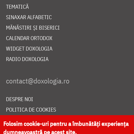
TEMATICĂ
SINAXAR ALFABETIC
MĂNĂSTIRI ȘI BISERICI
CALENDAR ORTODOX
WIDGET DOXOLOGIA
RADIO DOXOLOGIA
DESPRE NOI
POLITICA DE COOKIES
DONEAZĂ ONLINE PENTRU CATEDRALA NAȚIONALĂ
Folosim cookie-uri pentru a îmbunătăți experiența
dumneavoastră pe acest site.