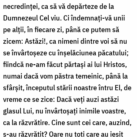
necredinței, ca să vă depărteze de la
Dumnezeul Cel viu. Ci îndemnați-vă unii
pe alții, în fiecare zi, până ce putem să
zicem: Astăzi!, ca nimeni dintre voi să nu
se învârtoșeze cu înșelăciunea păcatului;
fiindcă ne-am făcut părtași ai lui Hristos,
numai dacă vom păstra temeinic, până la
sfârșit, începutul stării noastre întru El, de
vreme ce se zice: Dacă veți auzi astăzi
glasul Lui, nu învârtoșați inimile voastre,
ca la răzvrătire. Cine sunt cei care, auzind,
s-au răzvrătit? Oare nu toți care au ieșit