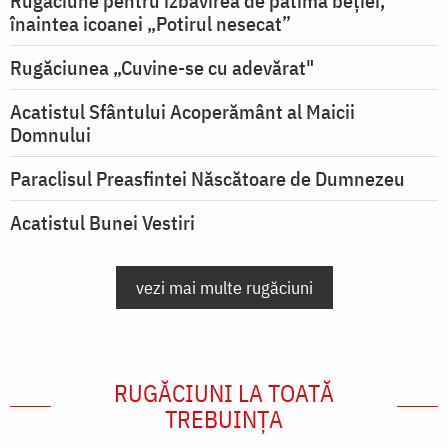
Rugăciune pentru izbăvirea de patima beției,
înaintea icoanei „Potirul nesecat”
Rugăciunea „Cuvine-se cu adevărat"
Acatistul Sfântului Acoperământ al Maicii
Domnului
Paraclisul Preasfintei Născătoare de Dumnezeu
Acatistul Bunei Vestiri
vezi mai multe rugăciuni
RUGĂCIUNI LA TOATĂ
TREBUINȚA