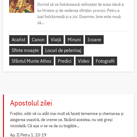
Dorind să se îndulcească neîncetat de acea slavă a
lui Hristos și de vederea sfinților proroci, Petru a
luat îndrăzneală și a zis: Doamne, bine este nouă
să...
Acatist
Canon
Viață
Minuni
Icoane
Sfinte moaște
Locuri de pelerinaj
Sfântul Munte Athos
Predici
Video
Fotografii
Apostolul zilei
Fraților, siliți-vă cu atât mai mult să faceți temeinice și chemarea și
alegerea voastră, de vreme ce, făcând acestea, nu veți greși
niciodată. Că așa vi se va da cu bogăție...
Ap. II Petru 1, 10-19