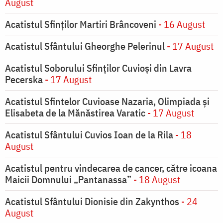
August
Acatistul Sfinților Martiri Brâncoveni
- 16 August
Acatistul Sfântului Gheorghe Pelerinul
- 17 August
Acatistul Soborului Sfinților Cuvioși din Lavra
Pecerska
- 17 August
Acatistul Sfintelor Cuvioase Nazaria, Olimpiada și
Elisabeta de la Mănăstirea Varatic
- 17 August
Acatistul Sfântului Cuvios Ioan de la Rila
- 18
August
Acatistul pentru vindecarea de cancer, către icoana
Maicii Domnului „Pantanassa”
- 18 August
Acatistul Sfântului Dionisie din Zakynthos
- 24
August