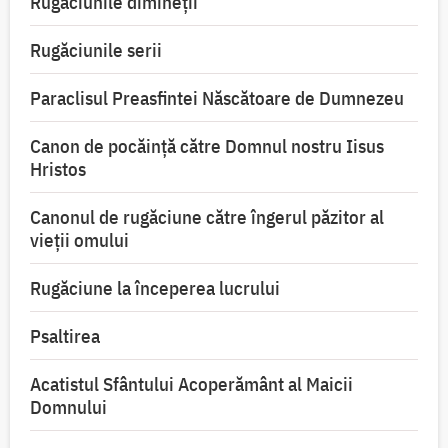
Rugăciunile dimineții
Rugăciunile serii
Paraclisul Preasfintei Născătoare de Dumnezeu
Canon de pocăință către Domnul nostru Iisus
Hristos
Canonul de rugăciune către îngerul păzitor al
vieții omului
Rugăciune la începerea lucrului
Psaltirea
Acatistul Sfântului Acoperământ al Maicii
Domnului