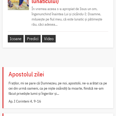
lunaticului)
În vremea aceea s-a apropiat de Iisus un om,
îngenunchind înaintea Lui și zicându-I: Doamne,
miluiește pe fiul meu, că este lunatic și pătimește
rău, căci adesea...
Icoane
Predici
Video
Apostolul zilei
Fraților, mi se pare că Dumnezeu, pe noi, apostolii, ne-a arătat ca pe
cei din urmă oameni, ca pe niște osândiți la moarte, fiindcă ne-am
făcut priveliște lumii și îngerilor și...
Ap. I Corinteni 4, 9-16