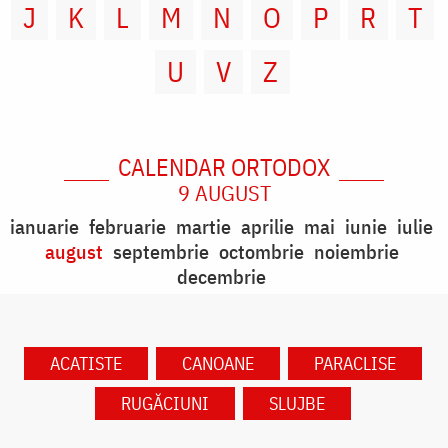
J
K
L
M
N
O
P
R
T
U
V
Z
CALENDAR ORTODOX
9 AUGUST
ianuarie
februarie
martie
aprilie
mai
iunie
iulie
august
septembrie
octombrie
noiembrie
decembrie
ACATISTE
CANOANE
PARACLISE
RUGĂCIUNI
SLUJBE