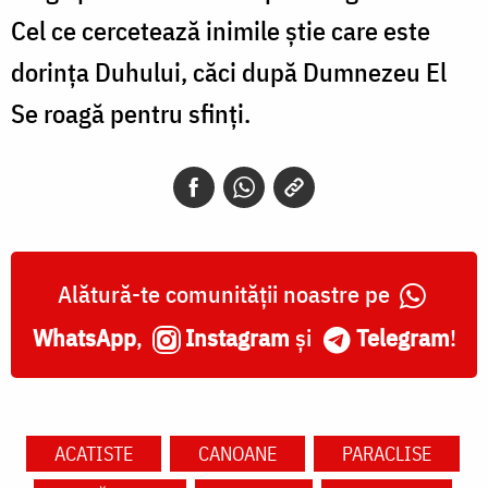
Cel ce cercetează inimile știe care este
dorința Duhului, căci după Dumnezeu El
Se roagă pentru sfinți.
Alătură-te comunității noastre pe
WhatsApp
,
Instagram
și
Telegram
!
ACATISTE
CANOANE
PARACLISE