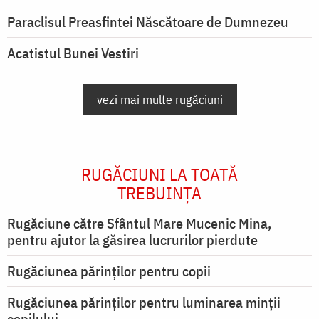
Paraclisul Preasfintei Născătoare de Dumnezeu
Acatistul Bunei Vestiri
vezi mai multe rugăciuni
RUGĂCIUNI LA TOATĂ
TREBUINȚA
Rugăciune către Sfântul Mare Mucenic Mina,
pentru ajutor la găsirea lucrurilor pierdute
Rugăciunea părinților pentru copii
Rugăciunea părinților pentru luminarea minţii
copilului