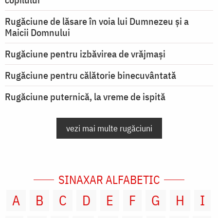
Rugăciune de lăsare în voia lui Dumnezeu şi a
Maicii Domnului
Rugăciune pentru izbăvirea de vrăjmași
Rugăciune pentru călătorie binecuvântată
Rugăciune puternică, la vreme de ispită
vezi mai multe rugăciuni
SINAXAR ALFABETIC
A
B
C
D
E
F
G
H
I