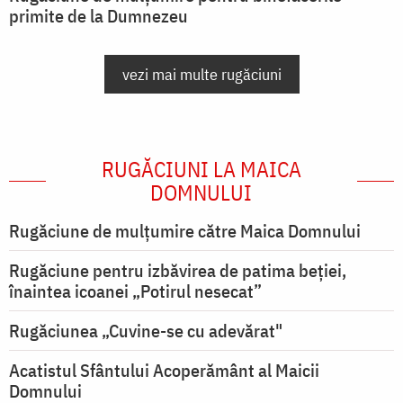
primite de la Dumnezeu
vezi mai multe rugăciuni
RUGĂCIUNI LA MAICA
DOMNULUI
Rugăciune de mulţumire către Maica Domnului
Rugăciune pentru izbăvirea de patima beției,
înaintea icoanei „Potirul nesecat”
Rugăciunea „Cuvine-se cu adevărat"
Acatistul Sfântului Acoperământ al Maicii
Domnului