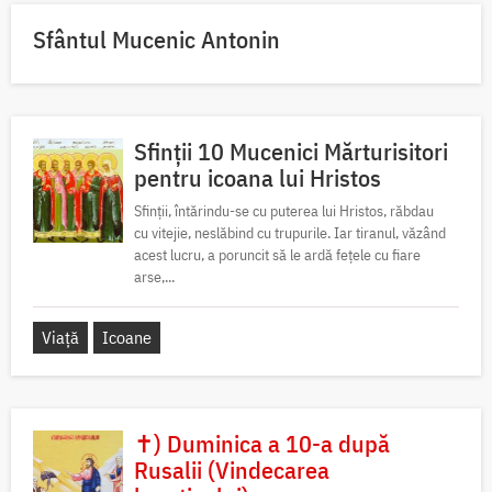
Sfântul Mucenic Antonin
Sfinții 10 Mucenici Mărturisitori
pentru icoana lui Hristos
Sfinții, întărindu-se cu puterea lui Hristos, răbdau
cu vitejie, neslăbind cu trupurile. Iar tiranul, văzând
acest lucru, a poruncit să le ardă fețele cu fiare
arse,...
Viață
Icoane
✝) Duminica a 10-a după
Rusalii (Vindecarea