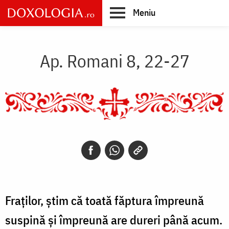
Skip
Meniu
to
main
Main
content
navigation
Ap. Romani 8, 22-27
Fraților, știm că toată făptura împreună
suspină și împreună are dureri până acum.