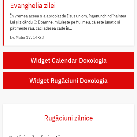
Evanghelia zilei
În vremea aceea s-a apropiat de Iisus un om, îngenunchind înaintea
Lui și zicându-I: Doamne, miluiește pe fiul meu, că este lunatic și
pătimește rău, căci adesea cade în...
Ev. Matei 17, 14-23
Widget Calendar Doxologia
Widget Rugăciuni Doxologia
Rugăciuni zilnice