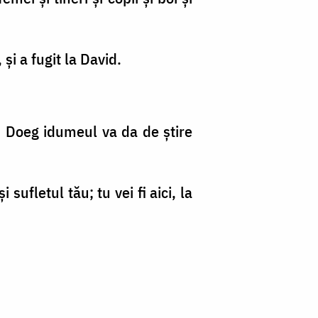
şi a fugit la David.
o, Doeg idumeul va da de ştire
sufletul tău; tu vei fi aici, la