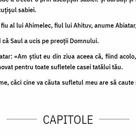
cuţişul sabiei.
iu al lui Ahimelec, fiul lui Ahituv, anume Abiatar, 
d că Saul a ucis pe preoţii Domnului.
iatar: «Am ştiut eu din ziua aceea că, fiind acol
novat pentru toate sufletele casei tatălui tău.
e, căci cine va căuta sufletul meu are să caute şi 
CAPITOLE