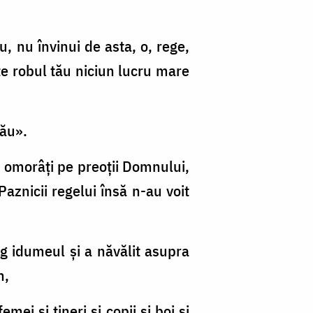
, nu învinui de asta, o, rege,
te robul tău niciun lucru mare
tău».
şi omorâţi pe preoţii Domnului,
Paznicii regelui însă n-au voit
eg idumeul şi a năvălit asupra
n,
mei şi tineri şi copii şi boi şi