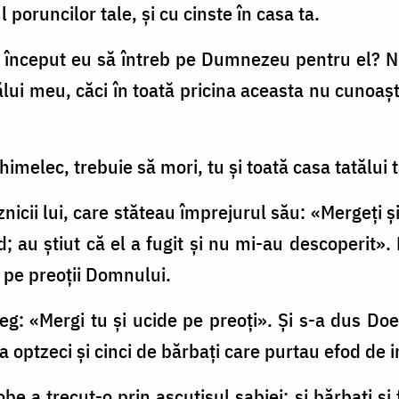
l poruncilor tale, şi cu cinste în casa ta.
m început eu să întreb pe Dumnezeu pentru el? Nu
tălui meu, căci în toată pricina aceasta nu cunoaş
Ahimelec, trebuie să mori, tu şi toată casa tatălui 
aznicii lui, care stăteau împrejurul său: «Mergeţi 
; au ştiut că el a fugit şi nu mi-au descoperit». 
ă pe preoţii Domnului.
oeg: «Mergi tu şi ucide pe preoţi». Şi s-a dus Do
ea optzeci şi cinci de bărbaţi care purtau efod de i
e a trecut-o prin ascuţişul sabiei: şi bărbaţi şi fe