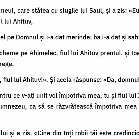
eul, care stătea cu slugile lui Saul, şi a zis: «E
l lui Ahituv,
 el pe Domnul şi i-a dat merinde; ba i-a dat şi sabia
cheme pe Ahimelec, fiul lui Ahituv preotul, şi toat
 rege.
ă, fiul lui Ahituv!». Şi acela răspunse: «Da, domn
ntru ce v-ați unit voi împotriva mea, tu şi fiul lui 
 Dumnezeu, ca să se răzvrătească împotriva me
i şi a zis: «Cine din toţi robii tăi este credinci