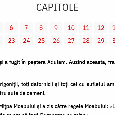
CAPITOLE
6
7
8
9
10
11
12
2
23
24
25
26
27
28
29
şi a fugit în peştera Adulam. Auzind aceasta, fraţi
rigoniţii, toţi datornicii şi toţi cei cu sufletul 
patru sute de oameni.
 Miţpa Moabului şi a zis către regele Moabului: 
afla ce are să facă Dumnezeu cu mine».