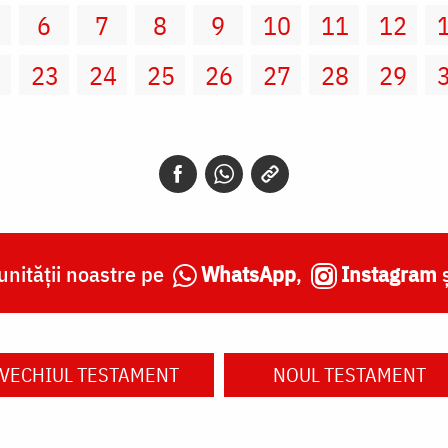
6
7
8
9
10
11
12
2
23
24
25
26
27
28
29
nității noastre pe
WhatsApp
,
Instagram
VECHIUL TESTAMENT
NOUL TESTAMENT