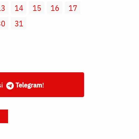
13
14
15
16
17
30
31
și
Telegram
!