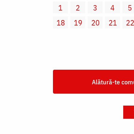
1
2
3
4
5
18
19
20
21
2
Alătură-te comu