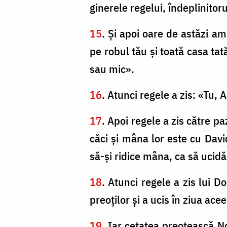
ginerele regelui, îndeplinitoru
15
. Şi apoi oare de astăzi a
pe robul tău şi toată casa ta
sau mic».
16
. Atunci regele a zis: «Tu, 
17
. Apoi regele a zis către p
căci şi mâna lor este cu David
să-şi ridice mâna, ca să ucid
18
. Atunci regele a zis lui D
preoţilor şi a ucis în ziua ace
19
. Iar cetatea preoţească Nob