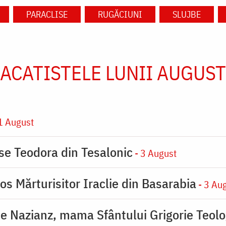
PARACLISE
RUGĂCIUNI
SLUJBE
ACATISTELE LUNII AUGUST
1 August
ase Teodora din Tesalonic
- 3 August
os Mărturisitor Iraclie din Basarabia
- 3 Au
de Nazianz, mama Sfântului Grigorie Teolo