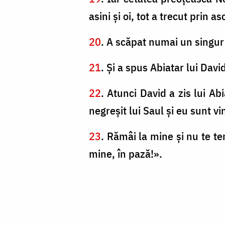
asini şi oi, tot a trecut prin as
20
. A scăpat numai un singur f
21
. Şi a spus Abiatar lui Davi
22
. Atunci David a zis lui Ab
negreşit lui Saul şi eu sunt vi
23
. Rămâi la mine şi nu te tem
mine, în pază!».