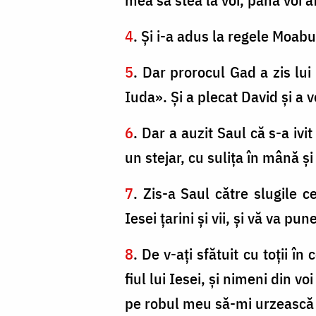
4
. Şi i-a adus la regele Moabul
5
. Dar prorocul Gad a zis lu
Iuda». Şi a plecat David şi a 
6
. Dar a auzit Saul că s-a iv
un stejar, cu suliţa în mână şi
7
. Zis-a Saul către slugile ce
Iesei ţarini şi vii, şi vă va pu
8
. De v-aţi sfătuit cu toţii î
fiul lui Iesei, şi nimeni din 
pe robul meu să-mi urzească 