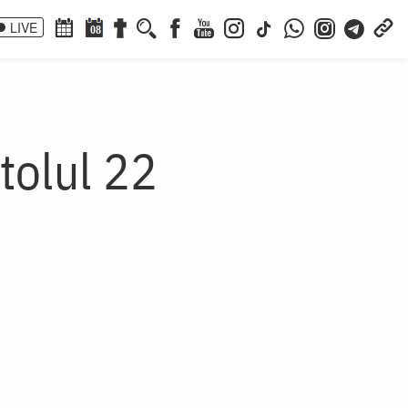
LIVE
08
itolul 22