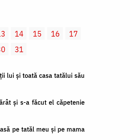
13
14
15
16
17
30
31
i lui şi toată casa tatălui său
amărât şi s-a făcut el căpetenie
«Lasă pe tatăl meu şi pe mama