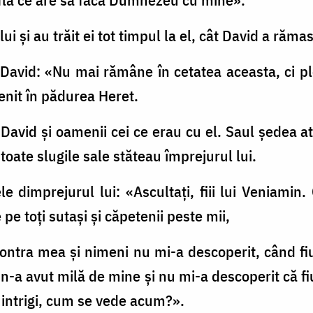
ui şi au trăit ei tot timpul la el, cât David a răma
i David: «Nu mai rămâne în cetatea aceasta, ci p
venit în pădurea Heret.
it David şi oamenii cei ce erau cu el. Saul şedea 
 toate slugile sale stăteau împrejurul lui.
le dimprejurul lui: «Ascultaţi, fiii lui Veniamin.
ne pe toţi sutaşi şi căpetenii peste mii,
n contra mea şi nimeni nu mi-a descoperit, când fi
voi n-a avut milă de mine şi nu mi-a descoperit că 
intrigi, cum se vede acum?».