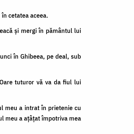
s în cetatea aceea.
leacă şi mergi în pământul lui
atunci în Ghibeea, pe deal, sub
 Oare tuturor vă va da fiul lui
ul meu a intrat în prietenie cu
fiul meu a aţâţat împotriva mea