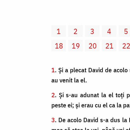
1
2
3
4
5
18
19
20
21
2
1
. Şi a plecat David de acolo 
au venit la el.
2
. Şi s-au adunat la el toţi p
peste ei; şi erau cu el ca la 
3
. De acolo David s-a dus la
mea să stea la voi, până voi 