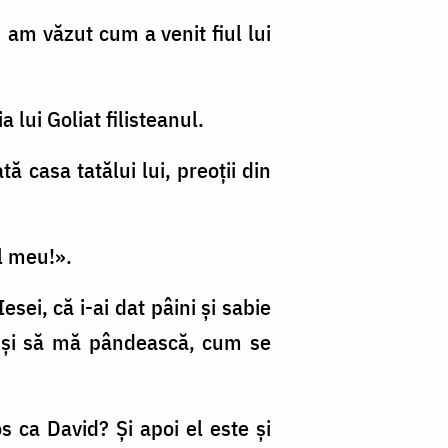
u am văzut cum a venit fiul lui
 lui Goliat filisteanul.
ă casa tatălui lui, preoţii din
ul meu!».
Iesei, că i-ai dat pâini şi sabie
a şi să mă pândească, cum se
os ca David? Şi apoi el este şi