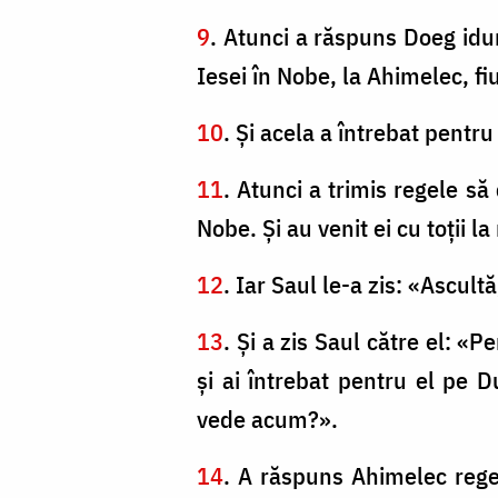
9
. Atunci a răspuns Doeg idum
Iesei în Nobe, la Ahimelec, fiu
10
. Şi acela a întrebat pentru
11
. Atunci a trimis regele să 
Nobe. Şi au venit ei cu toţii la
12
. Iar Saul le-a zis: «Ascult
13
. Şi a zis Saul către el: «Pe
şi ai întrebat pentru el pe
vede acum?».
14
. A răspuns Ahimelec regelu