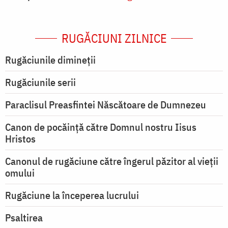
RUGĂCIUNI ZILNICE
Rugăciunile dimineții
Rugăciunile serii
Paraclisul Preasfintei Născătoare de Dumnezeu
Canon de pocăință către Domnul nostru Iisus
Hristos
Canonul de rugăciune către îngerul păzitor al vieții
omului
Rugăciune la începerea lucrului
Psaltirea