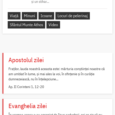
și un stihar...
Viață
Minuni
Icoane
Locuri de pelerinaj
Sfântul Munte Athos
Video
Apostolul zilei
Fraților, lauda noastră aceasta este: mărturia conștiinței noastre că
am umblat în lume, și mai ales la voi, în sfințenie și în curăție
dumnezeiască, nu în înțelepciune...
Ap. II Corinteni 1, 12-20
Evanghelia zilei
În vremea aceea s-au apropiat de Iisus saducheii, cei ce zic că nu