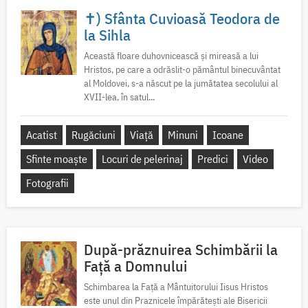
✝) Sfânta Cuvioasă Teodora de
la Sihla
Această floare duhovnicească și mireasă a lui
Hristos, pe care a odrăslit-o pământul binecuvântat
al Moldovei, s-a născut pe la jumătatea secolului al
XVII-lea, în satul...
Acatist
Rugăciuni
Viață
Minuni
Icoane
Sfinte moaște
Locuri de pelerinaj
Predici
Video
Fotografii
După-prăznuirea Schimbării la
Față a Domnului
Schimbarea la Față a Mântuitorului Iisus Hristos
este unul din Praznicele împărătești ale Bisericii