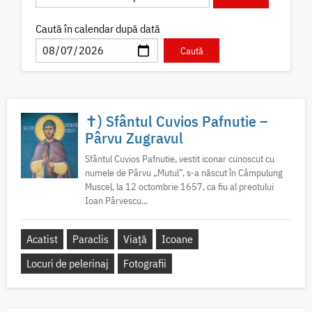
Caută în calendar după dată
✝) Sfântul Cuvios Pafnutie –
Pârvu Zugravul
Sfântul Cuvios Pafnutie, vestit iconar cunoscut cu
numele de Pârvu „Mutul”, s-a născut în Câmpulung
Muscel, la 12 octombrie 1657, ca fiu al preotului
Ioan Pârvescu...
Acatist
Paraclis
Viață
Icoane
Locuri de pelerinaj
Fotografii