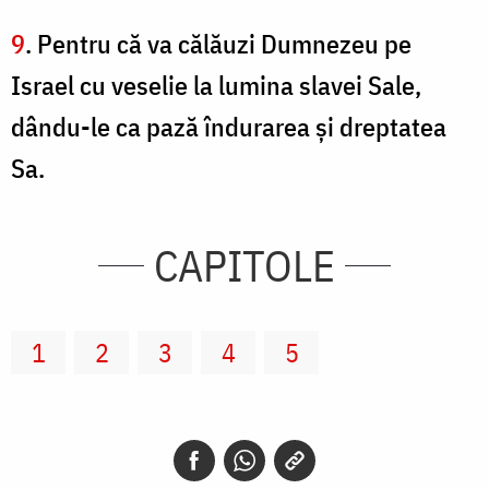
9
. Pentru că va călăuzi Dumnezeu pe
Israel cu veselie la lumina slavei Sale,
dându-le ca pază îndurarea şi dreptatea
Sa.
CAPITOLE
1
2
3
4
5