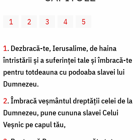
1
2
3
4
5
1
. Dezbracă-te, Ierusalime, de haina
întristării şi a suferinţei tale şi îmbracă-te
pentru totdeauna cu podoaba slavei lui
Dumnezeu.
2
. Îmbracă veşmântul dreptăţii celei de la
Dumnezeu, pune cununa slavei Celui
Veşnic pe capul tău,