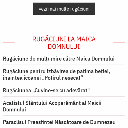
vezi mai multe rugăciuni
RUGĂCIUNI LA MAICA
DOMNULUI
Rugăciune de mulţumire către Maica Domnului
Rugăciune pentru izbăvirea de patima beției,
înaintea icoanei „Potirul nesecat”
Rugăciunea „Cuvine-se cu adevărat"
Acatistul Sfântului Acoperământ al Maicii
Domnului
Paraclisul Preasfintei Născătoare de Dumnezeu