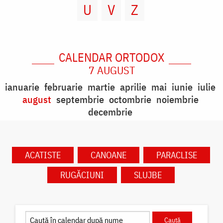
U
V
Z
CALENDAR ORTODOX
7 AUGUST
ianuarie
februarie
martie
aprilie
mai
iunie
iulie
august
septembrie
octombrie
noiembrie
decembrie
ACATISTE
CANOANE
PARACLISE
RUGĂCIUNI
SLUJBE