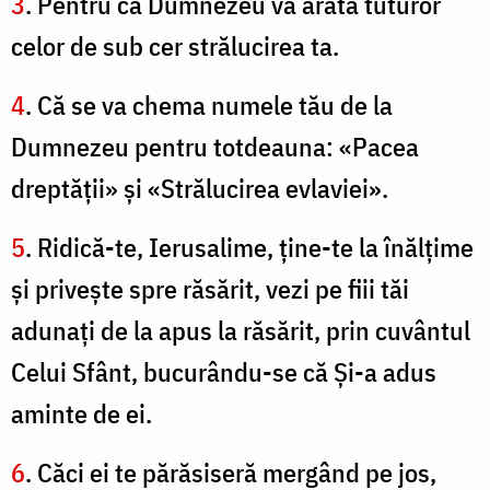
3
. Pentru că Dumnezeu va arăta tuturor
celor de sub cer strălucirea ta.
4
. Că se va chema numele tău de la
Dumnezeu pentru totdeauna: «Pacea
dreptăţii» şi «Strălucirea evlaviei».
5
. Ridică-te, Ierusalime, ţine-te la înălţime
şi priveşte spre răsărit, vezi pe fiii tăi
adunaţi de la apus la răsărit, prin cuvântul
Celui Sfânt, bucurându-se că Şi-a adus
aminte de ei.
6
. Căci ei te părăsiseră mergând pe jos,