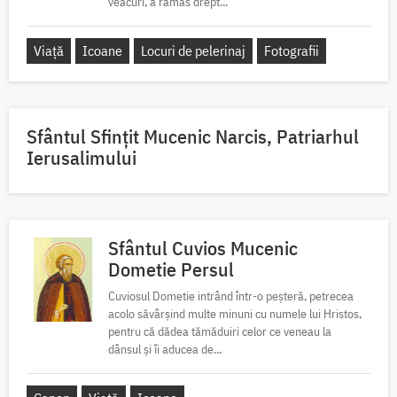
veacuri, a rămas drept...
Viață
Icoane
Locuri de pelerinaj
Fotografii
Sfântul Sfinţit Mucenic Narcis, Patriarhul
Ierusalimului
Sfântul Cuvios Mucenic
Dometie Persul
Cuviosul Dometie intrând într-o peșteră, petrecea
acolo săvârșind multe minuni cu numele lui Hristos,
pentru că dădea tămăduiri celor ce veneau la
dânsul și îi aducea de...