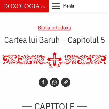
Skip
Meniu
to
main
Main
content
navigation
Biblia ortodoxă
Cartea lui Baruh – Capitolul 5
CAPITOLE