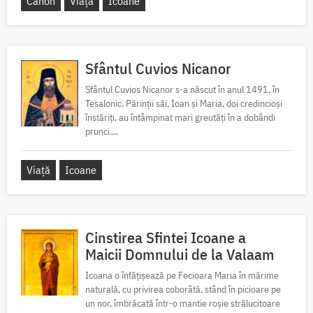
Canon
Viață
Icoane
Sfântul Cuvios Nicanor
Sfântul Cuvios Nicanor s-a născut în anul 1491, în
Tesalonic. Părinții săi, Ioan și Maria, doi credincioși
înstăriți, au întâmpinat mari greutăți în a dobândi
prunci....
Viață
Icoane
Cinstirea Sfintei Icoane a
Maicii Domnului de la Valaam
Icoana o înfățișează pe Fecioara Maria în mărime
naturală, cu privirea coborâtă, stând în picioare pe
un nor, îmbrăcată într-o mantie roșie strălucitoare