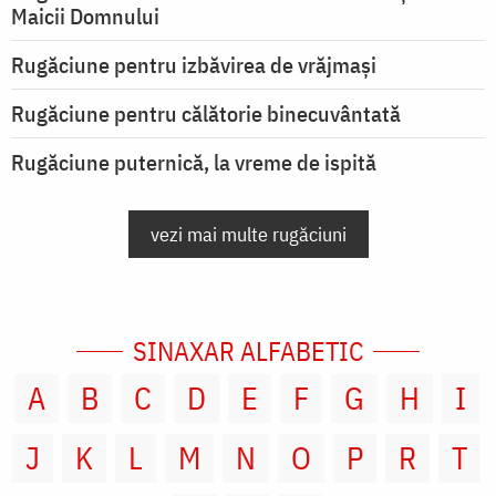
Maicii Domnului
Rugăciune pentru izbăvirea de vrăjmași
Rugăciune pentru călătorie binecuvântată
Rugăciune puternică, la vreme de ispită
vezi mai multe rugăciuni
SINAXAR ALFABETIC
A
B
C
D
E
F
G
H
I
J
K
L
M
N
O
P
R
T