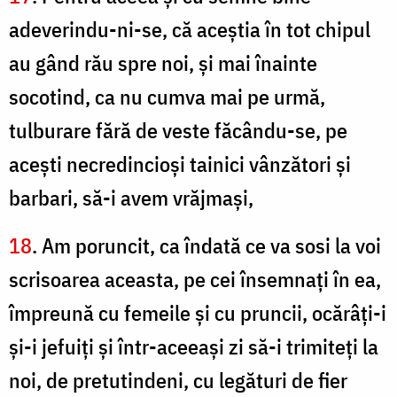
adeverindu-ni-se, că aceştia în tot chipul
au gând rău spre noi, şi mai înainte
socotind, ca nu cumva mai pe urmă,
tulburare fără de veste făcându-se, pe
aceşti necredincioşi tainici vânzători şi
barbari, să-i avem vrăjmaşi,
18
. Am poruncit, ca îndată ce va sosi la voi
scrisoarea aceasta, pe cei însemnaţi în ea,
împreună cu femeile şi cu pruncii, ocărâţi-i
şi-i jefuiţi şi într-aceeaşi zi să-i trimiteţi la
noi, de pretutindeni, cu legături de fier