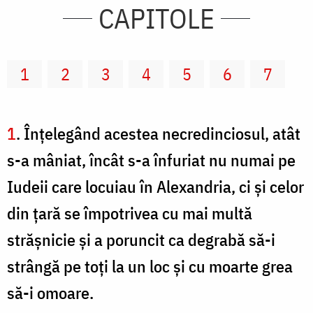
CAPITOLE
1
2
3
4
5
6
7
1
. Înţelegând acestea necredinciosul, atât
s-a mâniat, încât s-a înfuriat nu numai pe
Iudeii care locuiau în Alexandria, ci şi celor
din ţară se împotrivea cu mai multă
străşnicie şi a poruncit ca degrabă să-i
strângă pe toţi la un loc şi cu moarte grea
să-i omoare.