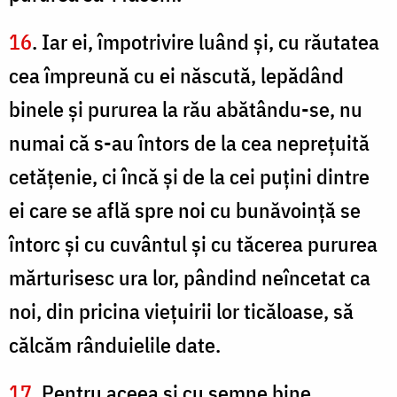
16
. Iar ei, împotrivire luând şi, cu răutatea
cea împreună cu ei născută, lepădând
binele şi pururea la rău abătându-se, nu
numai că s-au întors de la cea nepreţuită
cetăţenie, ci încă şi de la cei puţini dintre
ei care se află spre noi cu bunăvoinţă se
întorc şi cu cuvântul şi cu tăcerea pururea
mărturisesc ura lor, pândind neîncetat ca
noi, din pricina vieţuirii lor ticăloase, să
călcăm rânduielile date.
17
. Pentru aceea şi cu semne bine