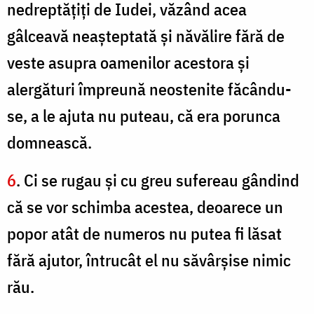
nedreptăţiţi de Iudei, văzând acea
gâlceavă neaşteptată şi năvălire fără de
veste asupra oamenilor acestora şi
alergături împreună neostenite făcându-
se, a le ajuta nu puteau, că era porunca
domnească.
6
. Ci se rugau şi cu greu sufereau gândind
că se vor schimba acestea, deoarece un
popor atât de numeros nu putea fi lăsat
fără ajutor, întrucât el nu săvârşise nimic
rău.