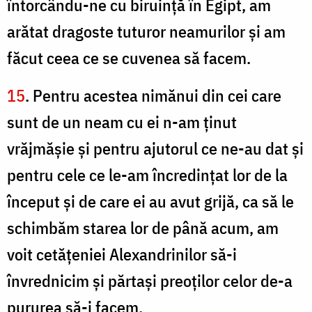
întorcându-ne cu biruinţă în Egipt, am
arătat dragoste tuturor neamurilor şi am
făcut ceea ce se cuvenea să facem.
15
. Pentru acestea nimănui din cei care
sunt de un neam cu ei n-am ţinut
vrăjmăşie şi pentru ajutorul ce ne-au dat şi
pentru cele ce le-am încredinţat lor de la
început şi de care ei au avut grijă, ca să le
schimbăm starea lor de până acum, am
voit cetăţeniei Alexandrinilor să-i
învrednicim şi părtaşi preoţilor celor de-a
pururea să-i facem.