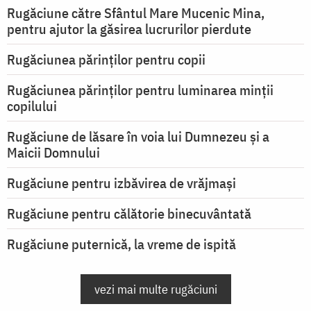
Rugăciune către Sfântul Mare Mucenic Mina,
pentru ajutor la găsirea lucrurilor pierdute
Rugăciunea părinților pentru copii
Rugăciunea părinților pentru luminarea minţii
copilului
Rugăciune de lăsare în voia lui Dumnezeu şi a
Maicii Domnului
Rugăciune pentru izbăvirea de vrăjmași
Rugăciune pentru călătorie binecuvântată
Rugăciune puternică, la vreme de ispită
vezi mai multe rugăciuni