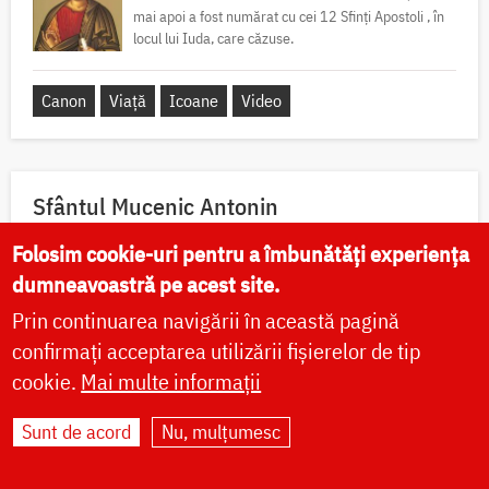
mai apoi a fost numărat cu cei 12 Sfinți Apostoli , în
locul lui Iuda, care căzuse.
Canon
Viață
Icoane
Video
Sfântul Mucenic Antonin
Folosim cookie-uri pentru a îmbunătăți experiența
dumneavoastră pe acest site.
Sfinții 10 Mucenici Mărturisitori
Prin continuarea navigării în această pagină
pentru icoana lui Hristos
confirmați acceptarea utilizării fișierelor de tip
cookie.
Mai multe informații
Sfinții, întărindu-se cu puterea lui Hristos, răbdau
cu vitejie, neslăbind cu trupurile. Iar tiranul, văzând
acest lucru, a poruncit să le ardă fețele cu fiare
Sunt de acord
Nu, mulțumesc
arse,...