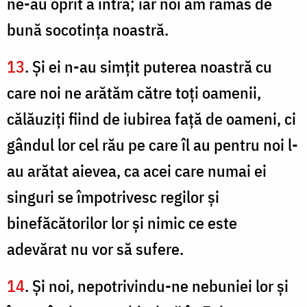
ne-au oprit a intra; iar noi am rămas de
bună socotinţa noastră.
13
. Şi ei n-au simţit puterea noastră cu
care noi ne arătăm către toţi oamenii,
călăuziţi fiind de iubirea faţă de oameni, ci
gândul lor cel rău pe care îl au pentru noi l-
au arătat aievea, ca acei care numai ei
singuri se împotrivesc regilor şi
binefăcătorilor lor şi nimic ce este
adevărat nu vor să sufere.
14
. Şi noi, nepotrivindu-ne nebuniei lor şi