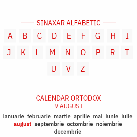
SINAXAR ALFABETIC
A
B
C
D
E
F
G
H
I
J
K
L
M
N
O
P
R
T
U
V
Z
CALENDAR ORTODOX
9 AUGUST
ianuarie
februarie
martie
aprilie
mai
iunie
iulie
august
septembrie
octombrie
noiembrie
decembrie