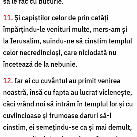
să le fac cu bucurie.
11
. Şi capiştilor celor de prin cetăţi
împărţindu-le venituri multe, mers-am şi
la Ierusalim, suindu-ne să cinstim templul
celor necredincioşi, care niciodată nu
încetează de la nebunie.
12
. Iar ei cu cuvântul au primit venirea
noastră, însă cu fapta au lucrat vicleneşte,
căci vrând noi să intrăm în templul lor şi cu
cuviincioase şi frumoase daruri să-l
cinstim, ei semeţindu-se ca şi mai demult,