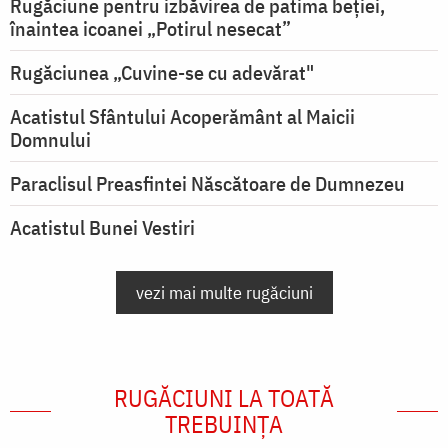
Rugăciune pentru izbăvirea de patima beției,
înaintea icoanei „Potirul nesecat”
Rugăciunea „Cuvine-se cu adevărat"
Acatistul Sfântului Acoperământ al Maicii
Domnului
Paraclisul Preasfintei Născătoare de Dumnezeu
Acatistul Bunei Vestiri
vezi mai multe rugăciuni
RUGĂCIUNI LA TOATĂ
TREBUINȚA