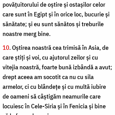
povăţuitorului de oştire şi ostaşilor celor
care sunt în Egipt şi în orice loc, bucurie şi
sănătate; şi eu sunt sănătos şi treburile
noastre merg bine.
10
. Oştirea noastră cea trimisă în Asia, de
care ştiţi şi voi, cu ajutorul zeilor şi cu
vitejia noastră, foarte bună izbândă a avut;
drept aceea am socotit ca nu cu sila
armelor, ci cu blândeţe şi cu multă iubire
de oameni să câştigăm neamurile care
locuiesc în Cele-Siria şi în Fenicia şi bine