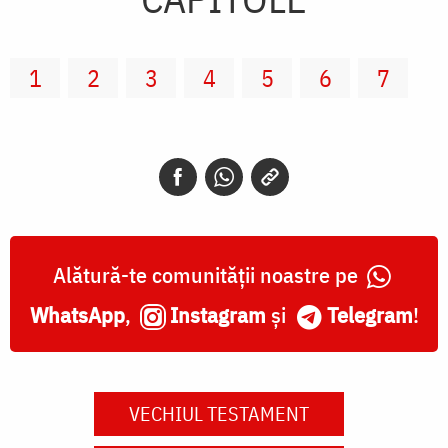
1
2
3
4
5
6
7
Alătură-te comunității noastre pe
WhatsApp
,
Instagram
și
Telegram
!
VECHIUL TESTAMENT