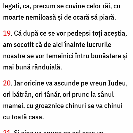
legaţi, ca, precum se cuvine celor răi, cu
moarte nemiloasă şi de ocară să piară.
19
. Că după ce se vor pedepsi toţi aceştia,
am socotit că de aici înainte lucrurile
noastre se vor temeinici întru bunăstare şi
mai bună rânduială.
20
. Iar oricine va ascunde pe vreun Iudeu,
ori bătrân, ori tânăr, ori prunc la sânul
mamei, cu groaznice chinuri se va chinui
cu toată casa.
21
. Şi cine va spune pe cel care va