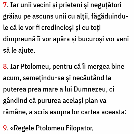
7
. Iar unii vecini şi prieteni şi neguţători
grăiau pe ascuns unii cu alţii, făgăduindu-
le că le vor fi credincioşi şi cu toţi
dimpreună îi vor apăra şi bucuroşi vor veni
să le ajute.
8
. Iar Ptolomeu, pentru că îi mergea bine
acum, semeţindu-se şi necăutând la
puterea prea mare a lui Dumnezeu, ci
gândind că pururea acelaşi plan va
rămâne, a scris asupra lor cartea aceasta:
9
. «Regele Ptolomeu Filopator,