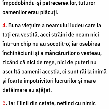
împodobindu-şi petrecerea lor, tuturor
oamenilor erau plăcuţi.
4
. Buna vieţuire a neamului iudeu care la
toţi era vestită, acei străini de neam nici
într-un chip nu au socotit-o; iar osebirea
închinăciunii şi a mâncărurilor o vesteau,
zicând că nici de rege, nici de puteri nu
ascultă oamenii aceştia, ci sunt răi la inimă
şi foarte împotrivitori lucrurilor şi mare
defăimare au aţâţat.
5
. Iar Elinii din cetate, nefiind cu nimic