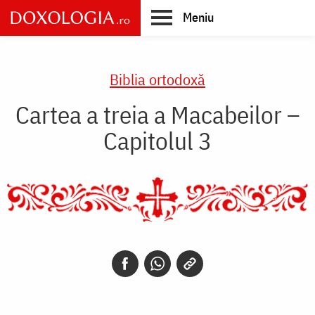
Skip
Meniu
to
main
Main
content
navigation
Biblia ortodoxă
Cartea a treia a Macabeilor –
Capitolul 3