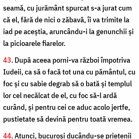
seamă, cu jurământ spurcat s-a jurat cum
că el, fără de nici o zăbavă, îi va trimite la
iad pe aceştia, aruncându-i la genunchii şi
la picioarele fiarelor.
43
. După aceea porni-va război împotriva
Iudeii, ca să o facă tot una cu pământul, cu
foc şi cu sabie degrab să o bată şi templul
lor cel necălcat de el, cu foc să-l ardă
curând, şi pentru cei ce aduc acolo jertfe,
pustietate să devină pentru toată vremea.
44
. Atunci, bucuroşi ducându-se prietenii