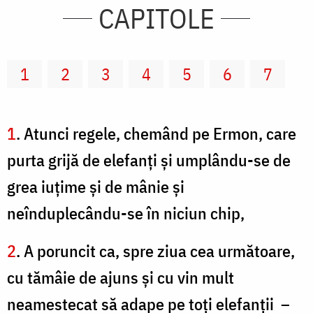
CAPITOLE
1
2
3
4
5
6
7
1
. Atunci regele, chemând pe Ermon, care
purta grijă de elefanţi şi umplându-se de
grea iuţime şi de mânie şi
neînduplecându-se în niciun chip,
2
. A poruncit ca, spre ziua cea următoare,
cu tămâie de ajuns şi cu vin mult
neamestecat să adape pe toţi elefanţii –