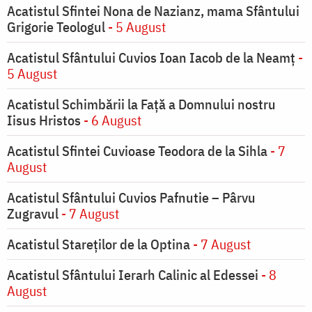
Acatistul Sfintei Nona de Nazianz, mama Sfântului
Grigorie Teologul
- 5 August
Acatistul Sfântului Cuvios Ioan Iacob de la Neamț
-
5 August
Acatistul Schimbării la Faţă a Domnului nostru
Iisus Hristos
- 6 August
Acatistul Sfintei Cuvioase Teodora de la Sihla
- 7
August
Acatistul Sfântului Cuvios Pafnutie – Pârvu
Zugravul
- 7 August
Acatistul Stareţilor de la Optina
- 7 August
Acatistul Sfântului Ierarh Calinic al Edessei
- 8
August