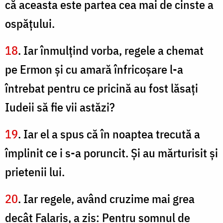
că aceasta este partea cea mai de cinste a
ospăţului.
18
. Iar înmulţind vorba, regele a chemat
pe Ermon şi cu amară înfricoşare l-a
întrebat pentru ce pricină au fost lăsaţi
Iudeii să fie vii astăzi?
19
. Iar el a spus că în noaptea trecută a
împlinit ce i s-a poruncit. Şi au mărturisit şi
prietenii lui.
20
. Iar regele, având cruzime mai grea
decât Falaris, a zis: Pentru somnul de