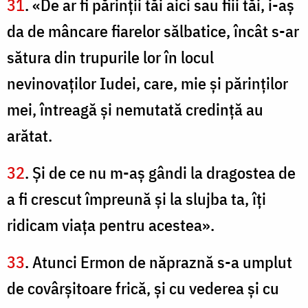
31
. «De ar fi părinţii tăi aici sau fiii tăi, i-aș
da de mâncare fiarelor sălbatice, încât s-ar
sătura din trupurile lor în locul
nevinovaţilor Iudei, care, mie şi părinţilor
mei, întreagă şi nemutată credinţă au
arătat.
32
. Şi de ce nu m-aş gândi la dragostea de
a fi crescut împreună şi la slujba ta, îţi
ridicam viaţa pentru acestea».
33
. Atunci Ermon de năpraznă s-a umplut
de covârşitoare frică, şi cu vederea şi cu