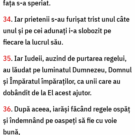
faţa s-a speriat.
34
. Iar prietenii s-au furişat trist unul câte
unul şi pe cei adunaţi i-a slobozit pe
fiecare la lucrul său.
35
. Iar Iudeii, auzind de purtarea regelui,
au lăudat pe luminatul Dumnezeu, Domnul
şi Împăratul împăraţilor, ca unii care au
dobândit de la El acest ajutor.
36
. După aceea, iarăşi făcând regele ospăţ
şi îndemnând pe oaspeţi să fie cu voie
bună,