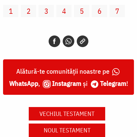
1
2
3
4
5
6
7
Alătură-te comunității noastre pe
WhatsApp
,
Instagram
și
Telegram
!
VECHIUL TESTAMENT
NOUL TESTAMENT