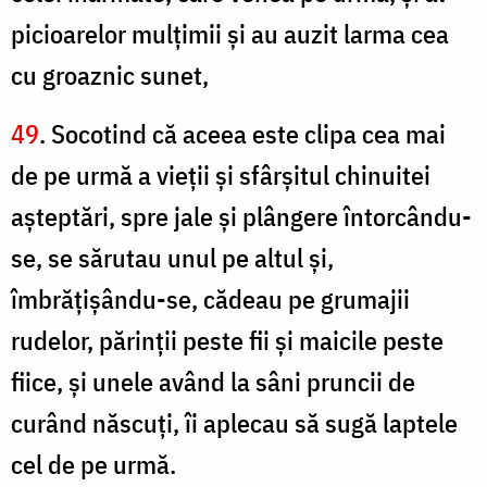
picioarelor mulţimii şi au auzit larma cea
cu groaznic sunet,
49
. Socotind că aceea este clipa cea mai
de pe urmă a vieţii şi sfârşitul chinuitei
aşteptări, spre jale şi plângere întorcându-
se, se sărutau unul pe altul şi,
îmbrăţişându-se, cădeau pe grumajii
rudelor, părinţii peste fii şi maicile peste
fiice, şi unele având la sâni pruncii de
curând născuţi, îi aplecau să sugă laptele
cel de pe urmă.