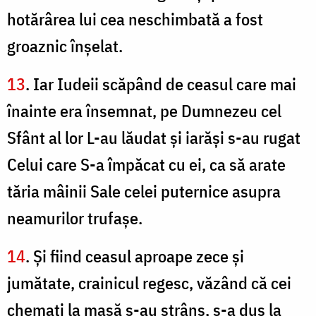
hotărârea lui cea neschimbată a fost
groaznic înşelat.
13
. Iar Iudeii scăpând de ceasul care mai
înainte era însemnat, pe Dumnezeu cel
Sfânt al lor L-au lăudat şi iarăşi s-au rugat
Celui care S-a împăcat cu ei, ca să arate
tăria mâinii Sale celei puternice asupra
neamurilor trufaşe.
14
. Şi fiind ceasul aproape zece şi
jumătate, crainicul regesc, văzând că cei
chemaţi la masă s-au strâns, s-a dus la