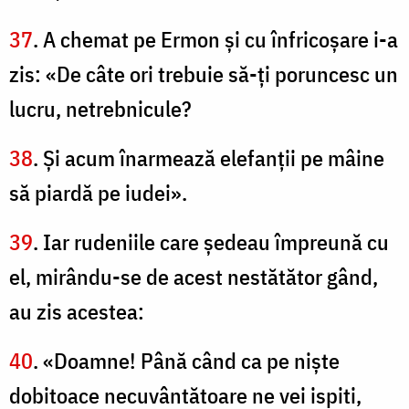
37
. A chemat pe Ermon şi cu înfricoşare i-a
zis: «De câte ori trebuie să-ţi poruncesc un
lucru, netrebnicule?
38
. Şi acum înarmează elefanţii pe mâine
să piardă pe iudei».
39
. Iar rudeniile care şedeau împreună cu
el, mirându-se de acest nestătător gând,
au zis acestea:
40
. «Doamne! Până când ca pe nişte
dobitoace necuvântătoare ne vei ispiti,