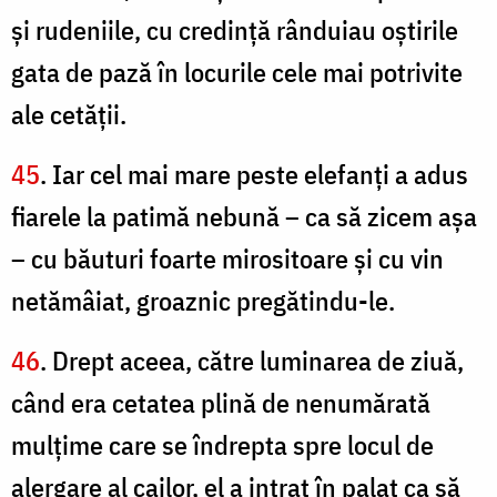
şi rudeniile, cu credinţă rânduiau oştirile
gata de pază în locurile cele mai potrivite
ale cetăţii.
45
. Iar cel mai mare peste elefanţi a adus
fiarele la patimă nebună – ca să zicem aşa
– cu băuturi foarte mirositoare şi cu vin
netămâiat, groaznic pregătindu-le.
46
. Drept aceea, către luminarea de ziuă,
când era cetatea plină de nenumărată
mulţime care se îndrepta spre locul de
alergare al cailor, el a intrat în palat ca să