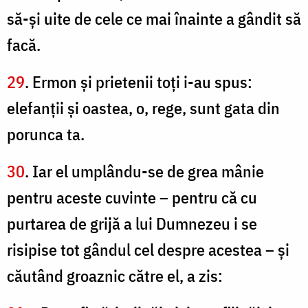
să-şi uite de cele ce mai înainte a gândit să
facă.
29
. Ermon şi prietenii toţi i-au spus:
elefanţii şi oastea, o, rege, sunt gata din
porunca ta.
30
. Iar el umplându-se de grea mânie
pentru aceste cuvinte – pentru că cu
purtarea de grijă a lui Dumnezeu i se
risipise tot gândul cel despre acestea – şi
căutând groaznic către el, a zis: