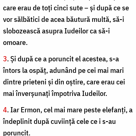
care erau de toţi cinci sute – şi după ce se
vor sălbătici de acea băutură multă, să-i
slobozească asupra Iudeilor ca să-i
omoare.
3
. Şi după ce a poruncit el acestea, s-a
întors la ospăţ, adunând pe cei mai mari
dintre prieteni şi din oştire, care erau cei
mai înverşunaţi împotriva Iudeilor.
4
. Iar Ermon, cel mai mare peste elefanţi, a
îndeplinit după cuviinţă cele ce i s-au
poruncit.