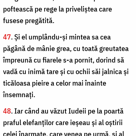
poftească pe rege la priveliştea care
fusese pregătită.
47
. Şi el umplându-şi mintea sa cea
păgână de mânie grea, cu toată greutatea
împreună cu fiarele s-a pornit, dorind să
vadă cu inimă tare şi cu ochii săi jalnica şi
ticăloasa pieire a celor mai înainte
însemnaţi.
48
. Iar când au văzut Iudeii pe la poartă
praful elefanţilor care ieşeau şi al oştirii
celei înarmate, care venea pe urmă, şi al