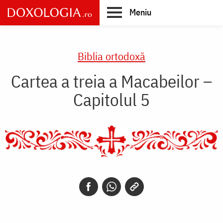
Skip
Meniu
to
main
Main
content
navigation
Biblia ortodoxă
Cartea a treia a Macabeilor –
Capitolul 5