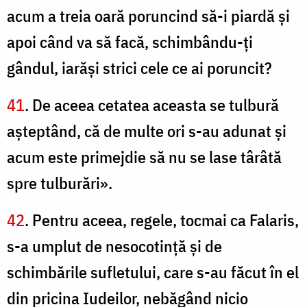
acum a treia oară poruncind să-i piardă şi
apoi când va să facă, schimbându-ţi
gândul, iarăşi strici cele ce ai poruncit?
41
. De aceea cetatea aceasta se tulbură
aşteptând, că de multe ori s-au adunat şi
acum este primejdie să nu se lase târâtă
spre tulburări».
42
. Pentru aceea, regele, tocmai ca Falaris,
s-a umplut de nesocotinţă şi de
schimbările sufletului, care s-au făcut în el
din pricina Iudeilor, nebăgând nicio