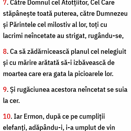
7
. Către Domnul cel Atotţiitor, Cel Care
stăpâneşte toată puterea, către Dumnezeu
şi Părintele cel milostiv al lor, toţi cu
lacrimi neîncetate au strigat, rugându-se,
8
. Ca să zădărnicească planul cel nelegiuit
şi cu mărire arătată să-i izbăvească de
moartea care era gata la picioarele lor.
9
. Şi rugăciunea acestora neîncetat se suia
la cer.
10
. Iar Ermon, după ce pe cumpliţii
elefanţi, adăpându-i, i-a umplut de vin