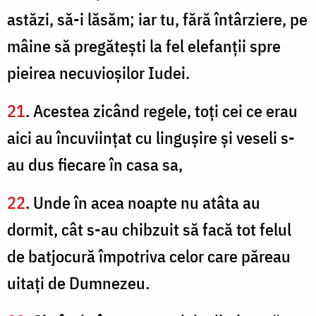
astăzi, să-i lăsăm; iar tu, fără întârziere, pe
mâine să pregăteşti la fel elefanţii spre
pieirea necuvioşilor Iudei.
21
. Acestea zicând regele, toţi cei ce erau
aici au încuviinţat cu linguşire şi veseli s-
au dus fiecare în casa sa,
22
. Unde în acea noapte nu atâta au
dormit, cât s-au chibzuit să facă tot felul
de batjocură împotriva celor care păreau
uitaţi de Dumnezeu.