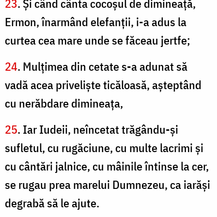
23
. Şi când cânta cocoşul de dimineaţă,
Ermon, înarmând elefanţii, i-a adus la
curtea cea mare unde se făceau jertfe;
24
. Mulţimea din cetate s-a adunat să
vadă acea privelişte ticăloasă, aşteptând
cu nerăbdare dimineaţa,
25
. Iar Iudeii, neîncetat trăgându-şi
sufletul, cu rugăciune, cu multe lacrimi şi
cu cântări jalnice, cu mâinile întinse la cer,
se rugau prea marelui Dumnezeu, ca iarăşi
degrabă să le ajute.