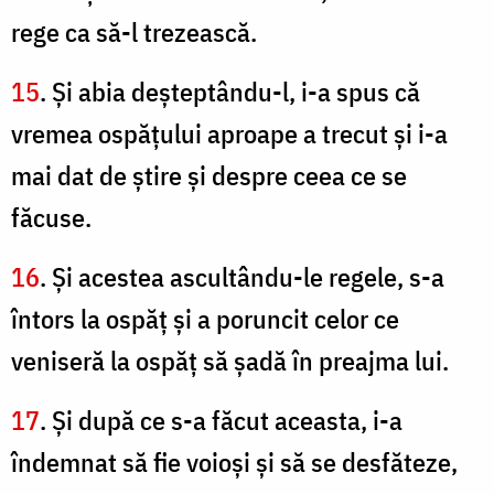
rege ca să-l trezească.
15
. Şi abia deşteptându-l, i-a spus că
vremea ospăţului aproape a trecut şi i-a
mai dat de ştire şi despre ceea ce se
făcuse.
16
. Şi acestea ascultându-le regele, s-a
întors la ospăţ şi a poruncit celor ce
veniseră la ospăţ să şadă în preajma lui.
17
. Şi după ce s-a făcut aceasta, i-a
îndemnat să fie voioşi şi să se desfăteze,