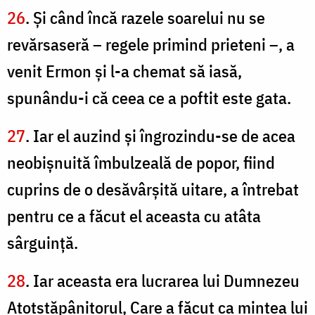
26
. Şi când încă razele soarelui nu se
revărsaseră – regele primind prieteni –, a
venit Ermon şi l-a chemat să iasă,
spunându-i că ceea ce a poftit este gata.
27
. Iar el auzind şi îngrozindu-se de acea
neobişnuită îmbulzeală de popor, fiind
cuprins de o desăvârşită uitare, a întrebat
pentru ce a făcut el aceasta cu atâta
sârguinţă.
28
. Iar aceasta era lucrarea lui Dumnezeu
Atotstăpânitorul, Care a făcut ca mintea lui