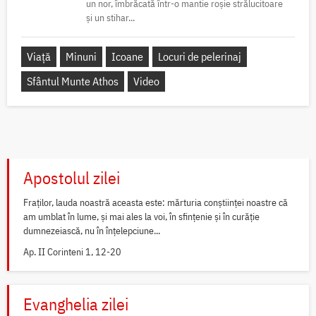
un nor, îmbrăcată într-o mantie roșie strălucitoare
și un stihar...
Viață
Minuni
Icoane
Locuri de pelerinaj
Sfântul Munte Athos
Video
Apostolul zilei
Fraților, lauda noastră aceasta este: mărturia conștiinței noastre că
am umblat în lume, și mai ales la voi, în sfințenie și în curăție
dumnezeiască, nu în înțelepciune...
Ap. II Corinteni 1, 12-20
Evanghelia zilei