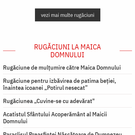
vezi mai multe rugăciuni
RUGĂCIUNI LA MAICA
DOMNULUI
Rugăciune de mulţumire către Maica Domnului
Rugăciune pentru izbăvirea de patima beției,
înaintea icoanei „Potirul nesecat”
Rugăciunea „Cuvine-se cu adevărat"
Acatistul Sfântului Acoperământ al Maicii
Domnului
Paraclisul Preasfintei Născătoare de Dumnezeu