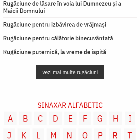
Rugăciune de lăsare în voia lui Dumnezeu şi a
Maicii Domnului
Rugăciune pentru izbăvirea de vrăjmași
Rugăciune pentru călătorie binecuvântată
Rugăciune puternică, la vreme de ispită
vezi mai multe rugăciuni
SINAXAR ALFABETIC
A
B
C
D
E
F
G
H
I
J
K
L
M
N
O
P
R
T