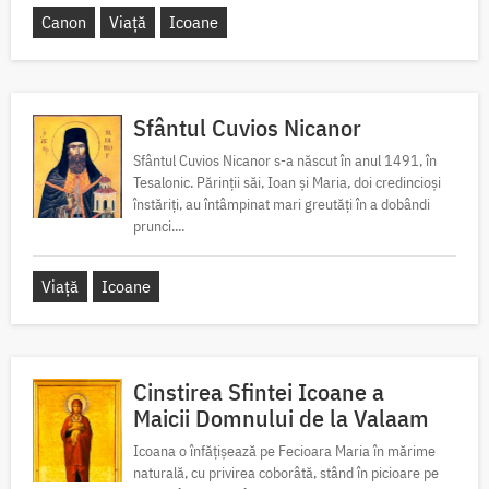
Canon
Viață
Icoane
Sfântul Cuvios Nicanor
Sfântul Cuvios Nicanor s-a născut în anul 1491, în
Tesalonic. Părinții săi, Ioan și Maria, doi credincioși
înstăriți, au întâmpinat mari greutăți în a dobândi
prunci....
Viață
Icoane
Cinstirea Sfintei Icoane a
Maicii Domnului de la Valaam
Icoana o înfățișează pe Fecioara Maria în mărime
naturală, cu privirea coborâtă, stând în picioare pe