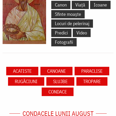
Canon
Viață
Icoane
Sfinte moaște
Locuri de pelerinaj
Predici
Video
Fotografii
ACATISTE
CANOANE
PARACLISE
RUGĂCIUNI
SLUJBE
TROPARE
CONDACE
CONDACELE LUNII AUGUST