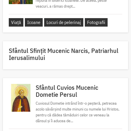
repună în Biserici icoanele. De aceea, peste
veacuri, a rămas drept...
Viață
Icoane
Locuri de pelerinaj
Fotografii
Sfântul Sfinţit Mucenic Narcis, Patriarhul
Ierusalimului
Sfântul Cuvios Mucenic
Dometie Persul
Cuviosul Dometie intrând într-o peșteră, petrecea
acolo săvârșind multe minuni cu numele lui Hristos,
pentru că dădea tămăduiri celor ce veneau la
dânsul și îi aducea de...