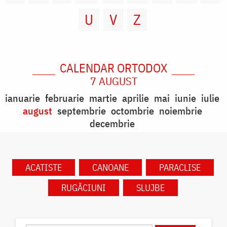
U
V
Z
CALENDAR ORTODOX
7 AUGUST
ianuarie
februarie
martie
aprilie
mai
iunie
iulie
august
septembrie
octombrie
noiembrie
decembrie
ACATISTE
CANOANE
PARACLISE
RUGĂCIUNI
SLUJBE