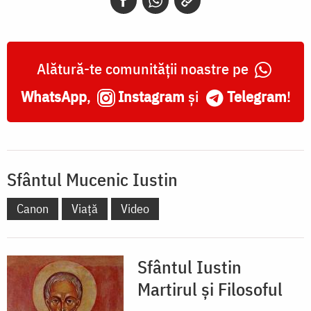
Alătură-te comunității noastre pe
WhatsApp
,
Instagram
și
Telegram
!
Sfântul Mucenic Iustin
Canon
Viață
Video
Sfântul Iustin
Martirul și Filosoful