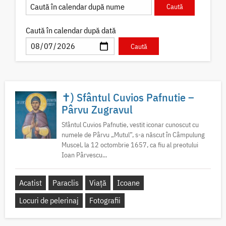
Caută în calendar după dată
✝) Sfântul Cuvios Pafnutie –
Pârvu Zugravul
Sfântul Cuvios Pafnutie, vestit iconar cunoscut cu
numele de Pârvu „Mutul”, s-a născut în Câmpulung
Muscel, la 12 octombrie 1657, ca fiu al preotului
Ioan Pârvescu...
Acatist
Paraclis
Viață
Icoane
Locuri de pelerinaj
Fotografii