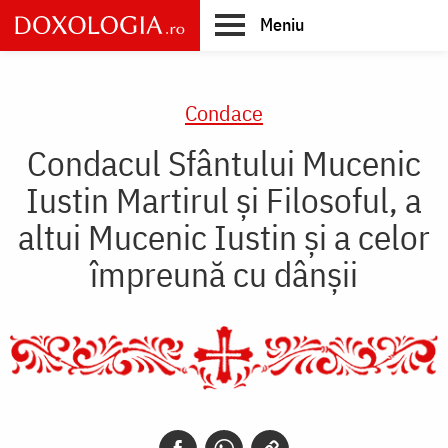
Skip
Meniu
to
main
Main
content
navigation
Condace
Condacul Sfântului Mucenic
Iustin Martirul şi Filosoful, a
altui Mucenic Iustin şi a celor
împreună cu dânşii