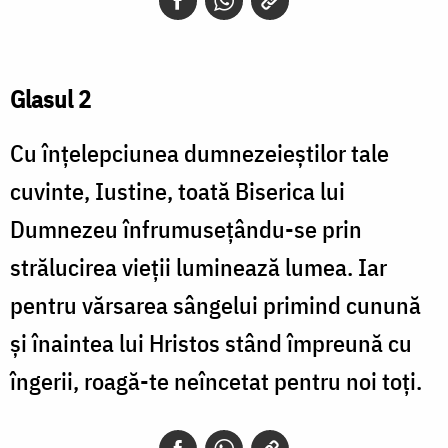
Glasul 2
Cu înţelepciunea dumnezeieştilor tale
cuvinte, Iustine, toată Biserica lui
Dumnezeu înfrumuseţându-se prin
strălucirea vieţii luminează lumea. Iar
pentru vărsarea sângelui primind cunună
şi înaintea lui Hristos stând împreună cu
îngerii, roagă-te neîncetat pentru noi toţi.