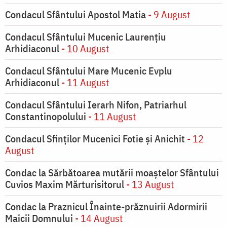
Condacul Sfântului Apostol Matia
- 9 August
Condacul Sfântului Mucenic Laurențiu
Arhidiaconul
- 10 August
Condacul Sfântului Mare Mucenic Evplu
Arhidiaconul
- 11 August
Condacul Sfântului Ierarh Nifon, Patriarhul
Constantinopolului
- 11 August
Condacul Sfinţilor Mucenici Fotie şi Anichit
- 12
August
Condac la Sărbătoarea mutării moaştelor Sfântului
Cuvios Maxim Mărturisitorul
- 13 August
Condac la Praznicul Înainte-prăznuirii Adormirii
Maicii Domnului
- 14 August