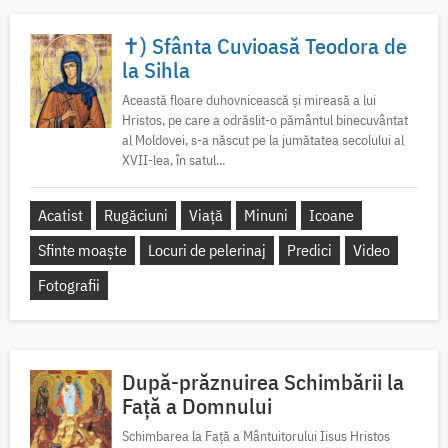
✝) Sfânta Cuvioasă Teodora de
la Sihla
Această floare duhovnicească și mireasă a lui
Hristos, pe care a odrăslit-o pământul binecuvântat
al Moldovei, s-a născut pe la jumătatea secolului al
XVII-lea, în satul...
Acatist
Rugăciuni
Viață
Minuni
Icoane
Sfinte moaște
Locuri de pelerinaj
Predici
Video
Fotografii
După-prăznuirea Schimbării la
Față a Domnului
Schimbarea la Față a Mântuitorului Iisus Hristos