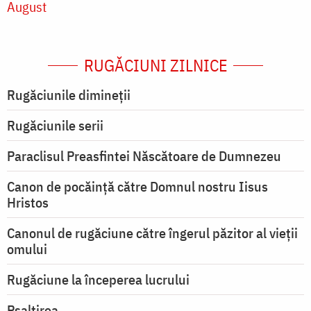
August
RUGĂCIUNI ZILNICE
Rugăciunile dimineții
Rugăciunile serii
Paraclisul Preasfintei Născătoare de Dumnezeu
Canon de pocăință către Domnul nostru Iisus
Hristos
Canonul de rugăciune către îngerul păzitor al vieții
omului
Rugăciune la începerea lucrului
Psaltirea