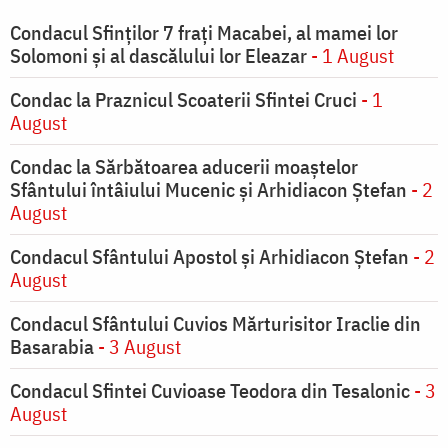
Condacul Sfinţilor 7 fraţi Macabei, al mamei lor
Solomoni şi al dascălului lor Eleazar
- 1 August
Condac la Praznicul Scoaterii Sfintei Cruci
- 1
August
Condac la Sărbătoarea aducerii moaştelor
Sfântului întâiului Mucenic şi Arhidiacon Ştefan
- 2
August
Condacul Sfântului Apostol și Arhidiacon Ștefan
- 2
August
Condacul Sfântului Cuvios Mărturisitor Iraclie din
Basarabia
- 3 August
Condacul Sfintei Cuvioase Teodora din Tesalonic
- 3
August