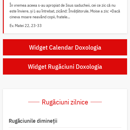
În vremea aceea s-au apropiat de Iisus saducheii, cei ce zic că nu
este înviere, și L-au întrebat, zicând: Învățătorule, Moise a zis: «Dacă
cineva moare neavând copii, fratele...
Ev. Matei 22, 23-33
Widget Calendar Doxologia
Widget Rugăciuni Doxologia
Rugăciuni zilnice
Rugăciunile dimineții