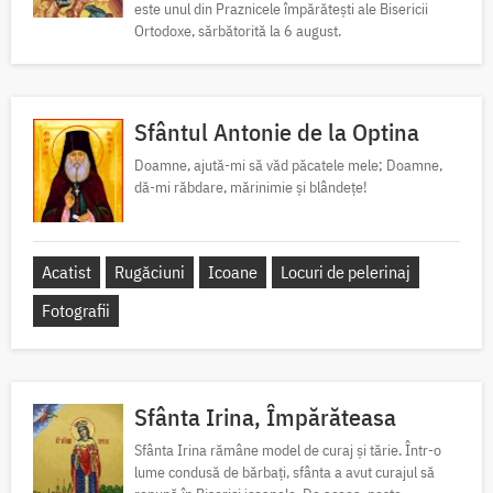
este unul din Praznicele împărătești ale Bisericii
Ortodoxe, sărbătorită la 6 august.
Sfântul Antonie de la Optina
Doamne, ajută-mi să văd păcatele mele; Doamne,
dă-mi răbdare, mărinimie şi blândeţe!
Acatist
Rugăciuni
Icoane
Locuri de pelerinaj
Fotografii
Sfânta Irina, Împărăteasa
Sfânta Irina rămâne model de curaj și tărie. Într-o
lume condusă de bărbați, sfânta a avut curajul să