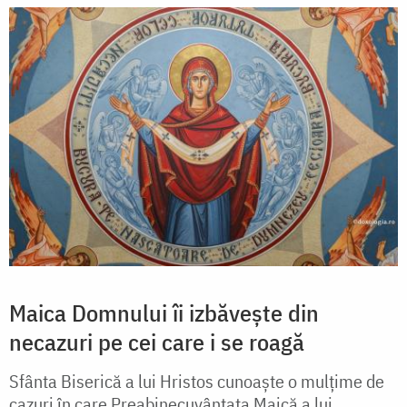
Maica Domnului îi izbăvește din
necazuri pe cei care i se roagă
Sfânta Biserică a lui Hristos cunoaște o mulțime de
cazuri în care Preabinecuvântata Maică a lui