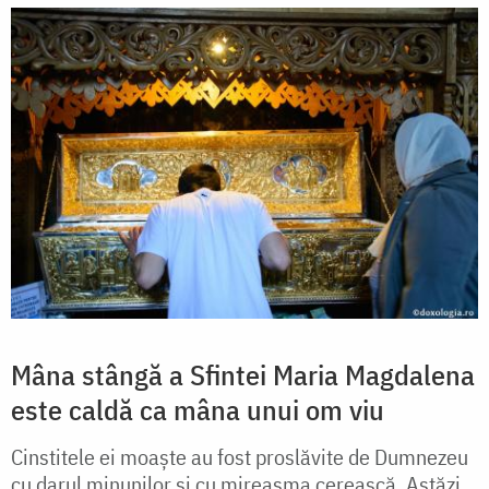
Mâna stângă a Sfintei Maria Magdalena
este caldă ca mâna unui om viu
Cinstitele ei moaște au fost proslăvite de Dumnezeu
cu darul minunilor și cu mireasma cerească. Astăzi,