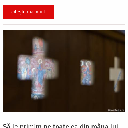
citește mai mult
Să le primim pe toate ca din mâna lui