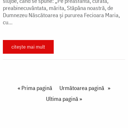
slujbe, când se spune: „Pe preasfânta, curata,
preabinecuvântata, mărita, Stăpâna noastră, de
Dumnezeu Născătoarea și pururea Fecioara Maria,
cu...
citește mai mult
Paginare
First page
« Prima pagină
Next page
Următoarea pagină
Last page
Ultima pagină »