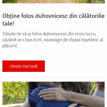
Obține folos duhovnicesc din călătoriile
tale!
Silește-te să ai folos duhovnicesc din orice lucru,
văzând ce-i bun în el, neamăgit de chipul înșelător al
plăcerii.
citește mai mult