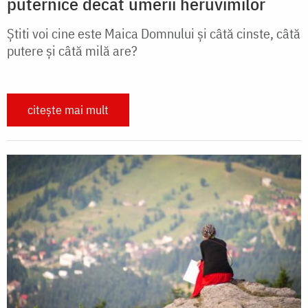
puternice decât umerii heruvimilor
Știti voi cine este Maica Domnului și câtă cinste, câtă
putere și câtă milă are?
citește mai mult