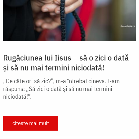
Rugăciunea lui Iisus – să o zici o dată
și să nu mai termini niciodată!
„De câte ori să zic?”, m-a întrebat cineva. I-am
răspuns: „Să zici o dată și să nu mai termini
niciodată!”.
citește mai mult