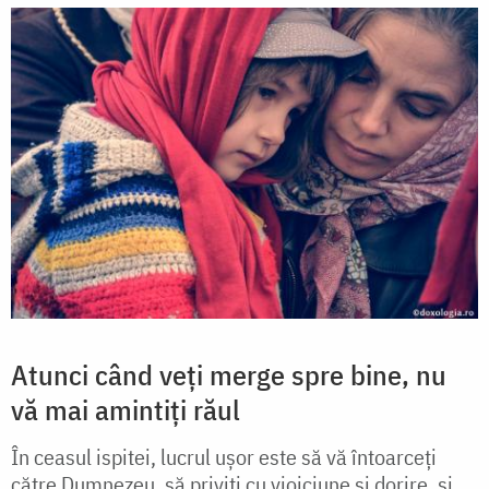
Atunci când veți merge spre bine, nu
vă mai amintiți răul
În ceasul ispitei, lucrul ușor este să vă întoarceți
către Dumnezeu, să priviți cu vioiciune și dorire, și