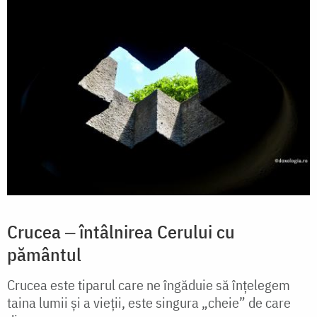
Crucea ‒ întâlnirea Cerului cu
pământul
Crucea este tiparul care ne îngăduie să înțelegem
taina lumii și a vieții, este singura „cheie” de care