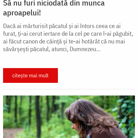
Să nu furi niciodată din munca
aproapelui!
Dacă ai mărturisit păcatul și ai întors ceea ce ai
furat, ți-ai cerut iertare de la cel pe care l-ai păgubit,
ai făcut canon de căință și te-ai hotărât că nu mai
săvârșești păcatul, atunci, Dumnezeu...
citește mai mult