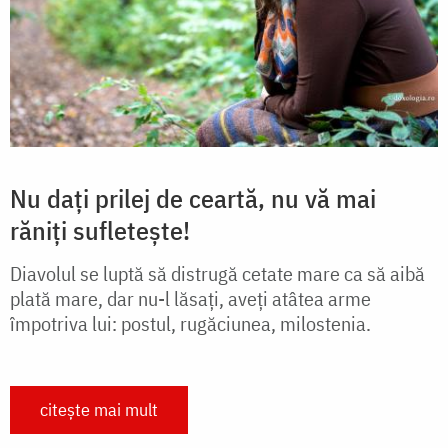
Nu dați prilej de ceartă, nu vă mai
răniți sufletește!
Diavolul se luptă să distrugă cetate mare ca să aibă
plată mare, dar nu-l lăsați, aveți atâtea arme
împotriva lui: postul, rugăciunea, milostenia.
citește mai mult