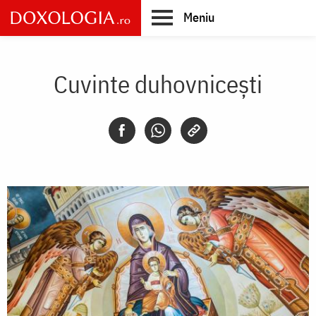
Skip
Meniu
to
main
Main
content
navigation
Cuvinte duhovnicești