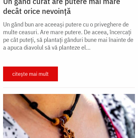
Un gând curat are putere mai mare
decât orice nevoință
Un gând bun are aceeași putere cu o priveghere de
multe ceasuri. Are mare putere. De aceea, încercați
pe cât puteți, să plantați gânduri bune mai înainte de
a apuca diavolul să vă planteze el...
citește mai mult