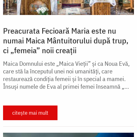
Preacurata Fecioară Maria este nu
numai Maica Mântuitorului după trup,
ci „femeia” noii creații
Maica Domnului este „Maica Vieții” și ca Noua Evă,
care stă la începutul unei noi umanități, care
restaurează condiția femeii și în special a mamei.
Însuși numele de Eva al primei femei înseamnă „...
citește mai mult