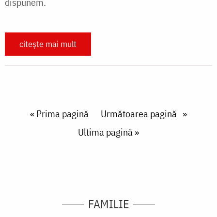
dispunem.
citește mai mult
Paginare
First page
« Prima pagină
Next page
Următoarea pagină
Last page
Ultima pagină »
FAMILIE