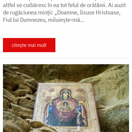
altfel se cuibăresc în ea tot felul de orătănii. Ai auzit
de rugăciunea minții: „Doamne, Iisuse Hristoase,
Fiul lui Dumnezeu, miluiește-mă...
citește mai mult