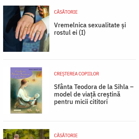
CĂSĂTORIE
Vremelnica sexualitate și
rostul ei (I)
CREŞTEREA COPIILOR
Sfânta Teodora de la Sihla –
model de viaţă creştină
pentru micii cititori
CĂSĂTORIE