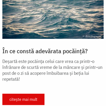
În ce constă adevărata pocăință?
Deșartă este pocăința celui care vrea ca printr-o
înfrânare de scurtă vreme de la mâncare și printr-un
post de o zi să acopere îmbuibarea și beția lui
repetată!
citește mai mult