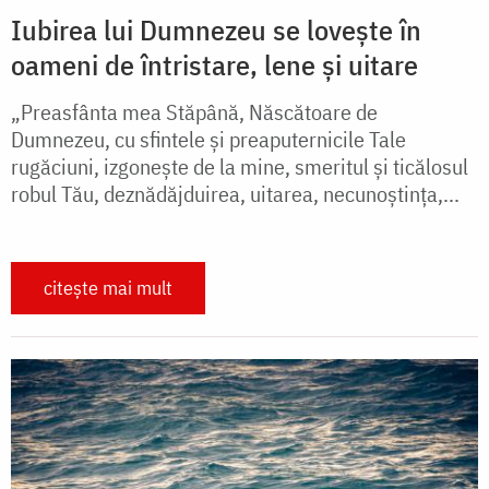
Iubirea lui Dumnezeu se lovește în
oameni de întristare, lene și uitare
„Preasfânta mea Stăpână, Născătoare de
Dumnezeu, cu sfintele şi preaputernicile Tale
rugăciuni, izgoneşte de la mine, smeritul şi ticălosul
robul Tău, deznădăjduirea, uitarea, necunoştinţa,...
citește mai mult