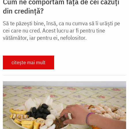
Cum ne comportăm față de cei căzuți
din credință?
Să te păzești bine, însă, ca nu cumva să îi urăști pe
cei care nu cred. Acest lucru ar fi pentru tine
vătămător, iar pentru ei, nefolositor.
citește mai mult