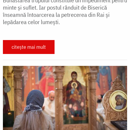
Bunăstarea trupului constituie un impediment pentru
minte și suflet. Iar postul rânduit de Biserică
înseamnă întoarcerea la petrece­rea din Rai și
lepădarea celor lumești.
citește mai mult