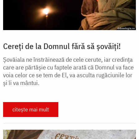
Cereți de la Domnul fără să șovăiți!
Șovăiala ne înstrăinează de cele cerute, iar credința
care are părtășie cu faptele arată că Domnul va face
voia celor ce se tem de El, va asculta rugăciunile lor
și îi va mântui.
citește mai mult