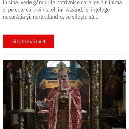
în sine, vede gândurile potrivnice care ies din inimă
și pe cele care vin la el, iar văzând, își înțelege
necurăția și, nerăbdând-o, se silește să...
citește mai mult