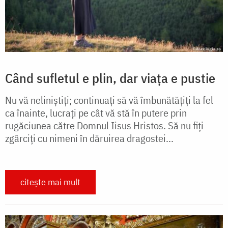
Când sufletul e plin, dar viața e pustie
Nu vă neliniștiți; continuați să vă îmbunătățiți la fel
ca înainte, lucrați pe cât vă stă în putere prin
rugăciunea către Domnul Iisus Hristos. Să nu fiți
zgârciți cu nimeni în dăruirea dragostei...
citește mai mult