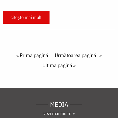
citește mai mult
Paginare
First page
« Prima pagină
Next page
Următoarea pagină
Last page
Ultima pagină »
MEDIA
vezi mai multe »