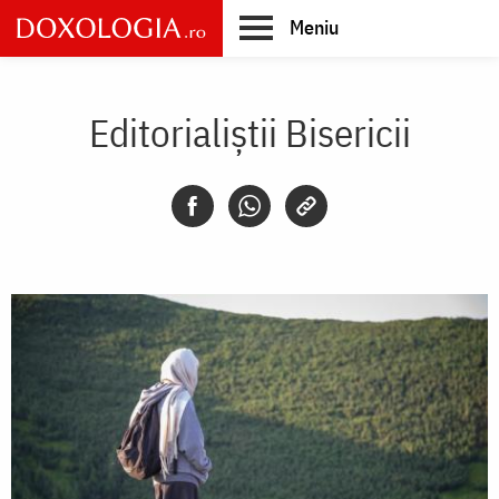
Skip
Meniu
to
main
Main
content
navigation
Editorialiștii Bisericii