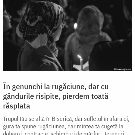
În genunchi la rugăciune, dar cu
gândurile risipite, pierdem toată
răsplata
Trupul tău se află în Biserică, dar sufletul în afara ei,
gura ta spune rugăciunea, dar mintea ta cugetă la
dobânzi, contracte, schimburi de mărfuri, terenuri,