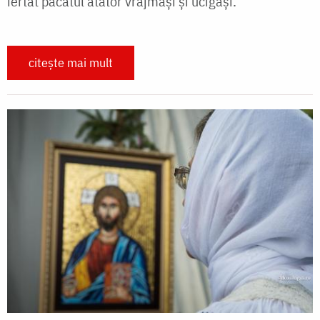
iertat păcatul atâtor vrăjmași și ucigași.
citește mai mult