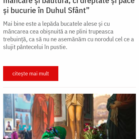
mâncare și băutură, ci dreptate și pace
și bucurie în Duhul Sfânt”
Mai bine este a lepăda bucatele alese și cu
mâncarea cea obișnuită a ne plini trupeasca
trebuință, ca să nu ne asemănăm cu norodul cel ce a
slujit pântecelui în pustie.
citește mai mult