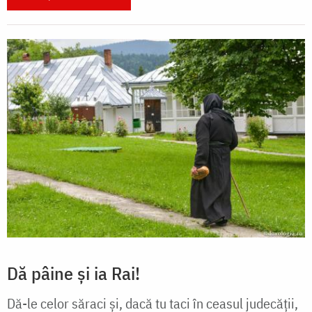
Dă pâine și ia Rai!
Dă-le celor săraci și, dacă tu taci în ceasul judecății,