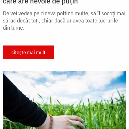
care are nevoie de puțin
De vei vedea pe cineva poftind multe, să îl socoți mai
sărac decât toți, chiar dacă ar avea toate lucrurile
din lume.
citește mai mult