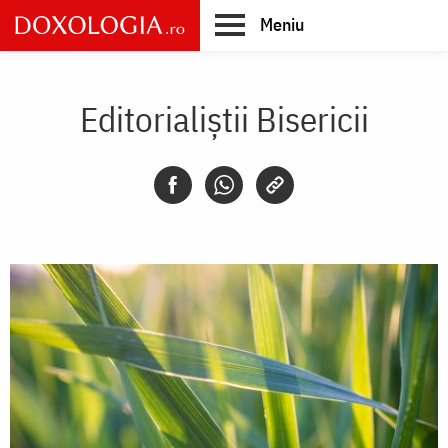
Skip
Meniu
to
main
Main
content
navigation
Editorialiștii Bisericii