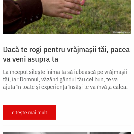
Dacă te rogi pentru vrăjmașii tăi, pacea
va veni asupra ta
La început silește inima ta să iubească pe vrăjmașii
tăi, iar Domnul, văzând gândul tău cel bun, te va
ajuta în toate și experiența însăși te va învăța calea.
citește mai mult