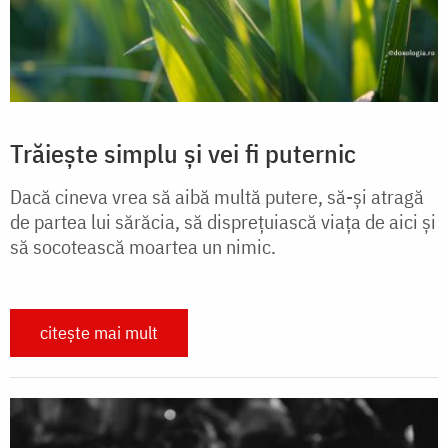
Trăiește simplu și vei fi puternic
Dacă cineva vrea să aibă multă putere, să-și atragă
de partea lui sărăcia, să disprețuiască viața de aici și
să socotească moartea un nimic.
citește mai mult