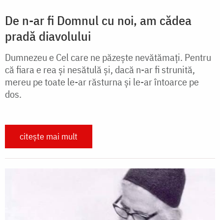
De n-ar fi Domnul cu noi, am cădea
pradă diavolului
Dumnezeu e Cel care ne păzește nevătămați. Pentru
că fiara e rea și nesătulă și, dacă n-ar fi strunită,
mereu pe toate le-ar răsturna și le-ar întoarce pe
dos.
citește mai mult