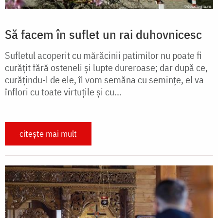
Să facem în suflet un rai duhovnicesc
Sufletul acoperit cu mărăcinii patimilor nu poate fi
curățit fără osteneli și lupte dureroase; dar după ce,
curățindu-l de ele, îl vom semăna cu semințe, el va
înflori cu toate virtuțile și cu...
citește mai mult