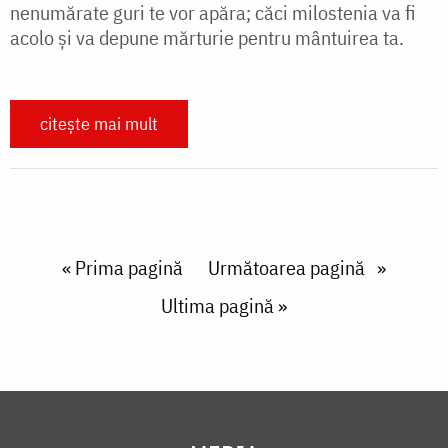
nenumărate guri te vor apăra; căci milostenia va fi
acolo și va depune mărturie pentru mântuirea ta.
citește mai mult
Paginare
First page
« Prima pagină
Next page
Următoarea pagină
Last page
Ultima pagină »