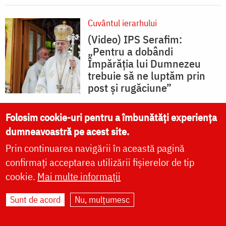
Cuvântul ierarhului
(Video) IPS Serafim:
„Pentru a dobândi
Împărăția lui Dumnezeu
trebuie să ne luptăm prin
post și rugăciune”
Folosim cookie-uri pentru a îmbunătăți experiența
Arhiepiscopia Iaşilor
dumneavoastră pe acest site.
(Video) IPS Chariton:
Prin continuarea navigării în această pagină
„Hristos este Dumnezeu și
confirmați acceptarea utilizării fișierelor de tip
vrea ca fiii Lui să fie ca El”
cookie.
Mai multe informații
Sunt de acord
Nu, mulțumesc