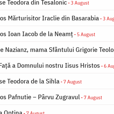
ase Teodora din Tesalonic
- 3 August
os Mărturisitor Iraclie din Basarabia
- 3 Au
ios Ioan Iacob de la Neamț
- 5 August
de Nazianz, mama Sfântului Grigorie Teolo
 Faţă a Domnului nostru Iisus Hristos
- 6 Au
se Teodora de la Sihla
- 7 August
ios Pafnutie – Pârvu Zugravul
- 7 August
la Optina
- 7 August