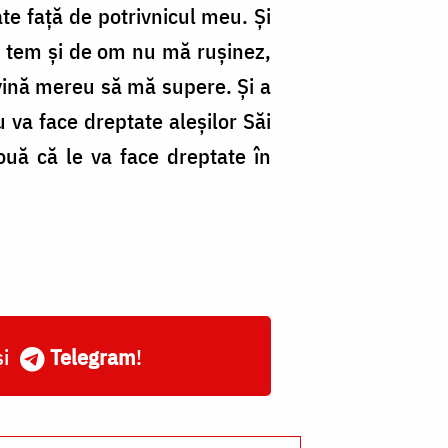
te față de potrivnicul meu. Și
ă tem și de om nu mă rușinez,
 vină mereu să mă supere. Și a
va face dreptate aleșilor Săi
ouă că le va face dreptate în
și
Telegram
!