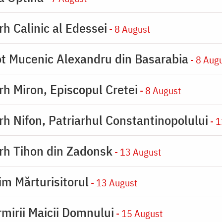
rh Calinic al Edessei
- 8 August
eot Mucenic Alexandru din Basarabia
- 8 Aug
arh Miron, Episcopul Cretei
- 8 August
arh Nifon, Patriarhul Constantinopolului
- 1
arh Tihon din Zadonsk
- 13 August
im Mărturisitorul
- 13 August
rmirii Maicii Domnului
- 15 August