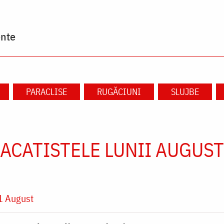
ente
PARACLISE
RUGĂCIUNI
SLUJBE
ACATISTELE LUNII AUGUST
1 August