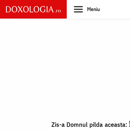
Skip
Meniu
to
main
Main
content
navigation
Zis-a Domnul pilda aceasta: