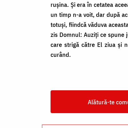
rușina. Și era în cetatea ace
un timp n-a voit, dar după a
totuși, fiindcă văduva aceast
zis Domnul: Auziți ce spune 
care strigă către El ziua și
curând.
Alătură-te comu