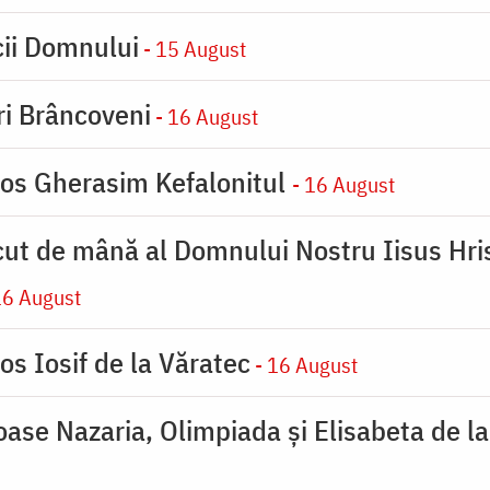
cii Domnului
- 15 August
iri Brâncoveni
- 16 August
ios Gherasim Kefalonitul
- 16 August
cut de mână al Domnului Nostru Iisus Hris
16 August
os Iosif de la Văratec
- 16 August
ioase Nazaria, Olimpiada și Elisabeta de l