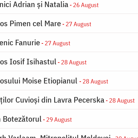
nici Adrian și Natalia
- 26 August
ios Pimen cel Mare
- 27 August
enic Fanurie
- 27 August
os Iosif Isihastul
- 28 August
iosului Moise Etiopianul
- 28 August
ților Cuvioși din Lavra Pecerska
- 28 August
n Botezătorul
- 29 August
arh Varlaam, Mitropolitul Moldovei