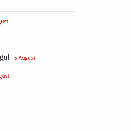
gust
gul
- 5 August
gust