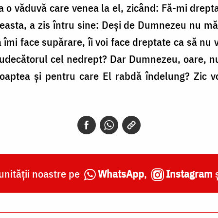
ea o văduvă care venea la el, zicând: Fă-mi drepta
ceasta, a zis întru sine: Deși de Dumnezeu nu m
a îmi face supărare, îi voi face dreptate ca să nu
judecătorul cel nedrept? Dar Dumnezeu, oare, nu 
 noaptea și pentru care El rabdă îndelung? Zic v
nității noastre pe
WhatsApp
,
Instagram