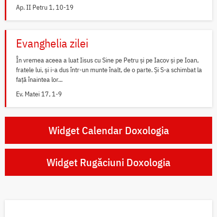
Ap. II Petru 1, 10-19
Evanghelia zilei
În vremea aceea a luat Iisus cu Sine pe Petru și pe Iacov și pe Ioan,
fratele lui, și i-a dus într-un munte înalt, de o parte. Și S-a schimbat la
față înaintea lor...
Ev. Matei 17, 1-9
Widget Calendar Doxologia
Widget Rugăciuni Doxologia