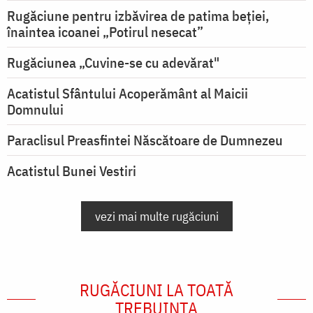
Rugăciune pentru izbăvirea de patima beției,
înaintea icoanei „Potirul nesecat”
Rugăciunea „Cuvine-se cu adevărat"
Acatistul Sfântului Acoperământ al Maicii
Domnului
Paraclisul Preasfintei Născătoare de Dumnezeu
Acatistul Bunei Vestiri
vezi mai multe rugăciuni
RUGĂCIUNI LA TOATĂ
TREBUINȚA