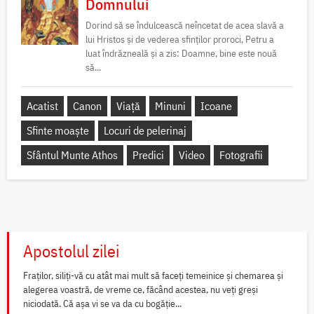
Domnului
Dorind să se îndulcească neîncetat de acea slavă a
lui Hristos și de vederea sfinților proroci, Petru a
luat îndrăzneală și a zis: Doamne, bine este nouă
să...
Acatist
Canon
Viață
Minuni
Icoane
Sfinte moaște
Locuri de pelerinaj
Sfântul Munte Athos
Predici
Video
Fotografii
Apostolul zilei
Fraților, siliți-vă cu atât mai mult să faceți temeinice și chemarea și
alegerea voastră, de vreme ce, făcând acestea, nu veți greși
niciodată. Că așa vi se va da cu bogăție...