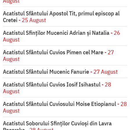
August
Acatistul Sfântului Apostol Tit, primul episcop al
Cretei
- 25 August
Acatistul Sfinților Mucenici Adrian și Natalia
- 26
August
Acatistul Sfântului Cuvios Pimen cel Mare
- 27
August
Acatistul Sfântului Mucenic Fanurie
- 27 August
Acatistul Sfântului Cuvios Iosif Isihastul
- 28
August
Acatistul Sfântului Cuviosului Moise Etiopianul
- 28
August
Acatistul Soborului Sfinților Cuvioși din Lavra
Pecerska
- 28 August