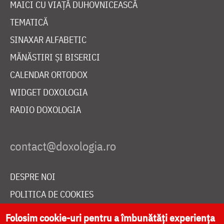
MAICI CU VIAȚĂ DUHOVNICEASCĂ
TEMATICĂ
SINAXAR ALFABETIC
MĂNĂSTIRI ȘI BISERICI
CALENDAR ORTODOX
WIDGET DOXOLOGIA
RADIO DOXOLOGIA
DESPRE NOI
POLITICA DE COOKIES
DONEAZĂ ONLINE PENTRU CATEDRALA NAȚIONALĂ
Folosim cookie-uri pentru a îmbunătăți experiența