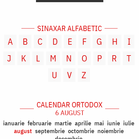
SINAXAR ALFABETIC
A
B
C
D
E
F
G
H
I
J
K
L
M
N
O
P
R
T
U
V
Z
CALENDAR ORTODOX
6 AUGUST
ianuarie
februarie
martie
aprilie
mai
iunie
iulie
august
septembrie
octombrie
noiembrie
decembrie