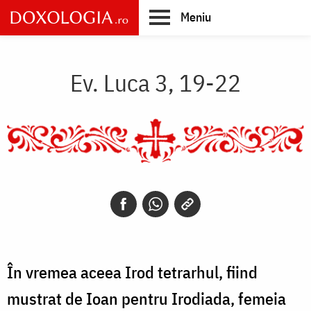
Skip
Meniu
to
main
Main
content
navigation
Ev. Luca 3, 19-22
În vremea aceea Irod tetrarhul, fiind
mustrat de Ioan pentru Irodiada, femeia