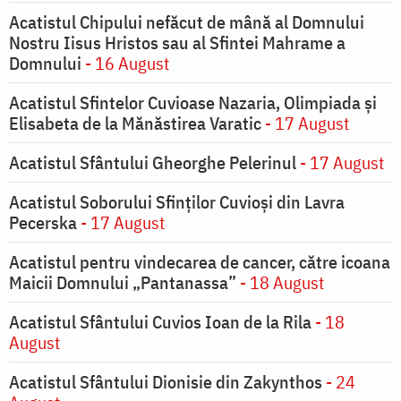
Acatistul Chipului nefăcut de mână al Domnului
Nostru Iisus Hristos sau al Sfintei Mahrame a
Domnului
- 16 August
Acatistul Sfintelor Cuvioase Nazaria, Olimpiada și
Elisabeta de la Mănăstirea Varatic
- 17 August
Acatistul Sfântului Gheorghe Pelerinul
- 17 August
Acatistul Soborului Sfinților Cuvioși din Lavra
Pecerska
- 17 August
Acatistul pentru vindecarea de cancer, către icoana
Maicii Domnului „Pantanassa”
- 18 August
Acatistul Sfântului Cuvios Ioan de la Rila
- 18
August
Acatistul Sfântului Dionisie din Zakynthos
- 24