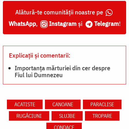
Alătură-te comunității noastre pe
WhatsApp
,
Instagram
și
Telegram
!
Explicații și comentarii:
Importanța mărturiei din cer despre
Fiul lui Dumnezeu
ACATISTE
CANOANE
PARACLISE
RUGĂCIUNI
SLUJBE
TROPARE
CONDACE