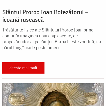
Sfântul Proroc Ioan Botezătorul –
icoană rusească
Trăsăturile fizice ale Sfântului Proroc Ioan prind
contur în imaginea unui chip ascetic, de
propovăduitor al pocăinței. Barba îi este zburlită, iar
părul lung îi cade peste umeri....
citește mai mult