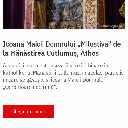
Icoana Maicii Domnului „Milostiva” de
la Mănăstirea Cutlumuș, Athos
Această icoană este aşezată spre închinare în
katholikonul Mănăstirii Cutlumuş, în acelaşi paraclis
în care se găseşte şi icoana Maicii Domnului
„Ocrotitoare nebiruită”.
citește mai mult