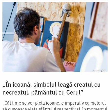
„În icoană, simbolul leagă creatul cu
necreatul, pământul cu Cerul”
„Cât timp se vor picta icoane, e imperativ ca pictorul
să cunoască viața sfântului respectiv și, în momentul