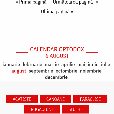
Paginare
First page
« Prima pagină
Next page
Următoarea pagină
Last page
Ultima pagină »
CALENDAR ORTODOX
6 AUGUST
ianuarie
februarie
martie
aprilie
mai
iunie
iulie
august
septembrie
octombrie
noiembrie
decembrie
ACATISTE
CANOANE
PARACLISE
RUGĂCIUNI
SLUJBE