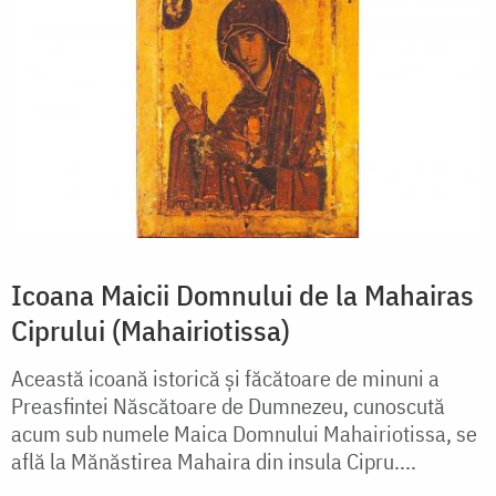
Icoana Maicii Domnului de la Mahairas
Ciprului (Mahairiotissa)
Această icoană istorică și făcătoare de minuni a
Preasfintei Născătoare de Dumnezeu, cunoscută
acum sub numele Maica Domnului Mahairiotissa, se
află la Mănăstirea Mahaira din insula Cipru....