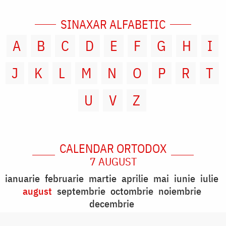
SINAXAR ALFABETIC
A
B
C
D
E
F
G
H
I
J
K
L
M
N
O
P
R
T
U
V
Z
CALENDAR ORTODOX
7 AUGUST
ianuarie
februarie
martie
aprilie
mai
iunie
iulie
august
septembrie
octombrie
noiembrie
decembrie