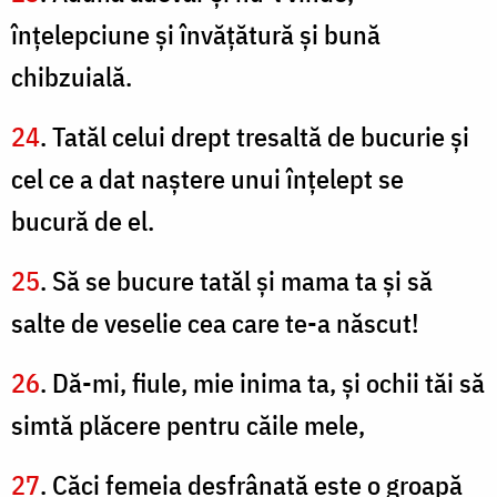
înţelepciune şi învăţătură şi bună
chibzuială.
24
. Tatăl celui drept tresaltă de bucurie şi
cel ce a dat naştere unui înţelept se
bucură de el.
25
. Să se bucure tatăl şi mama ta şi să
salte de veselie cea care te-a născut!
26
. Dă-mi, fiule, mie inima ta, şi ochii tăi să
simtă plăcere pentru căile mele,
27
. Căci femeia desfrânată este o groapă