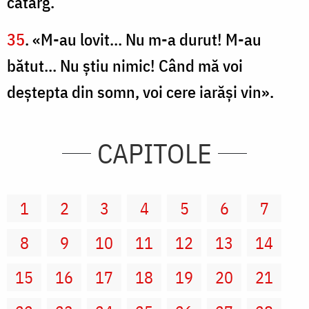
catarg.
35
. «M-au lovit... Nu m-a durut! M-au
bătut... Nu ştiu nimic! Când mă voi
deştepta din somn, voi cere iarăşi vin».
CAPITOLE
1
2
3
4
5
6
7
8
9
10
11
12
13
14
15
16
17
18
19
20
21