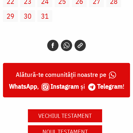
22
23
24
25
26
27
28
29
30
31
Alătură-te comunității noastre pe
WhatsApp
,
Instagram
și
Telegram
!
VECHIUL TESTAMENT
NOUL TESTAMENT