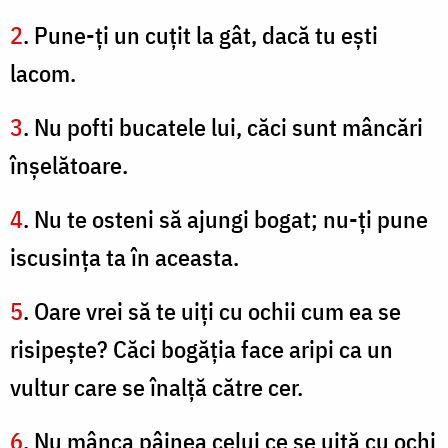
2
. Pune-ţi un cuţit la gât, dacă tu eşti
lacom.
3
. Nu pofti bucatele lui, căci sunt mâncări
înşelătoare.
4
. Nu te osteni să ajungi bogat; nu-ţi pune
iscusinţa ta în aceasta.
5
. Oare vrei să te uiţi cu ochii cum ea se
risipeşte? Căci bogăţia face aripi ca un
vultur care se înalţă către cer.
6
. Nu mânca pâinea celui ce se uită cu ochi