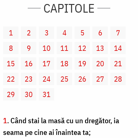
CAPITOLE
1
2
3
4
5
6
7
8
9
10
11
12
13
14
15
16
17
18
19
20
21
22
23
24
25
26
27
28
29
30
31
1
. Când stai la masă cu un dregător, ia
seama pe cine ai înaintea ta;