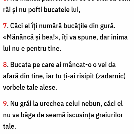
răi şi nu pofti bucatele lui,
7
. Căci el îţi numără bucăţile din gură.
«Mănâncă şi bea!», îţi va spune, dar inima
lui nu e pentru tine.
8
. Bucata pe care ai mâncat-o o vei da
afară din tine, iar tu ţi-ai risipit (zadarnic)
vorbele tale alese.
9
. Nu grăi la urechea celui nebun, căci el
nu va băga de seamă iscusinţa graiurilor
tale.