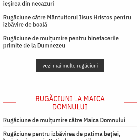
ieşirea din necazuri
Rugăciune către Mântuitorul Iisus Hristos pentru
izbăvire de boală
Rugăciune de mulțumire pentru binefacerile
primite de la Dumnezeu
vezi mai multe rugăciuni
RUGĂCIUNI LA MAICA
DOMNULUI
Rugăciune de mulţumire către Maica Domnului
Rugăciune pentru izbăvirea de patima beției,