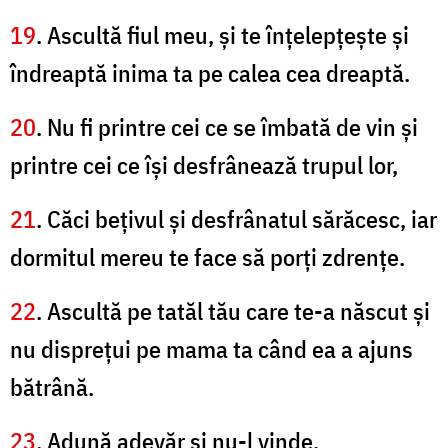
19
. Ascultă fiul meu, şi te înţelepţeşte şi
îndreaptă inima ta pe calea cea dreaptă.
20
. Nu fi printre cei ce se îmbată de vin şi
printre cei ce îşi desfrânează trupul lor,
21
. Căci beţivul şi desfrânatul sărăcesc, iar
dormitul mereu te face să porţi zdrenţe.
22
. Ascultă pe tatăl tău care te-a născut şi
nu dispreţui pe mama ta când ea a ajuns
bătrână.
23
. Adună adevăr şi nu-l vinde,