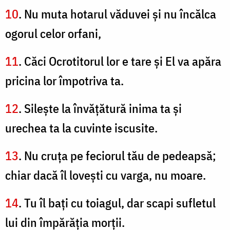
10
. Nu muta hotarul văduvei şi nu încălca
ogorul celor orfani,
11
. Căci Ocrotitorul lor e tare şi El va apăra
pricina lor împotriva ta.
12
. Sileşte la învăţătură inima ta şi
urechea ta la cuvinte iscusite.
13
. Nu cruţa pe feciorul tău de pedeapsă;
chiar dacă îl loveşti cu varga, nu moare.
14
. Tu îl baţi cu toiagul, dar scapi sufletul
lui din împărăţia morţii.