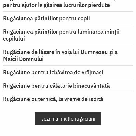
pentru ajutor la găsirea lucrurilor pierdute
Rugăciunea părinților pentru copii
Rugăciunea părinților pentru luminarea minţii
copilului
Rugăciune de lăsare în voia lui Dumnezeu şi a
Maicii Domnului
Rugăciune pentru izbăvirea de vrăjmași
Rugăciune pentru călătorie binecuvântată
Rugăciune puternică, la vreme de ispită
vezi mai multe rugăciuni