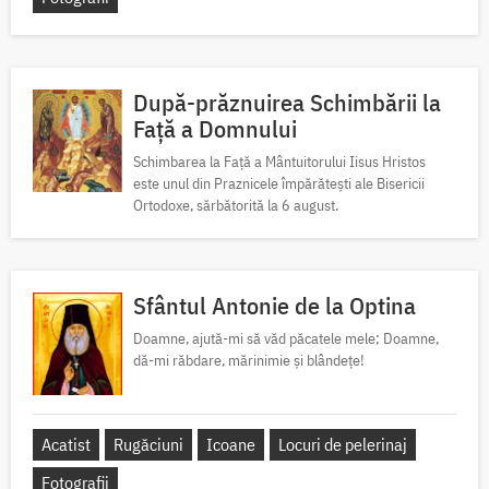
După-prăznuirea Schimbării la
Față a Domnului
Schimbarea la Față a Mântuitorului Iisus Hristos
este unul din Praznicele împărătești ale Bisericii
Ortodoxe, sărbătorită la 6 august.
Sfântul Antonie de la Optina
Doamne, ajută-mi să văd păcatele mele; Doamne,
dă-mi răbdare, mărinimie şi blândeţe!
Acatist
Rugăciuni
Icoane
Locuri de pelerinaj
Fotografii