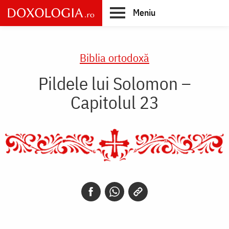
Skip
Meniu
to
main
Main
content
navigation
Biblia ortodoxă
Pildele lui Solomon –
Capitolul 23