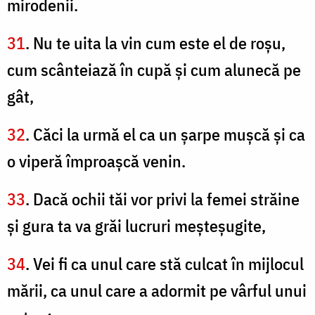
mirodenii.
31
. Nu te uita la vin cum este el de roşu,
cum scânteiază în cupă şi cum alunecă pe
gât,
32
. Căci la urmă el ca un şarpe muşcă şi ca
o viperă împroaşcă venin.
33
. Dacă ochii tăi vor privi la femei străine
şi gura ta va grăi lucruri meşteşugite,
34
. Vei fi ca unul care stă culcat în mijlocul
mării, ca unul care a adormit pe vârful unui