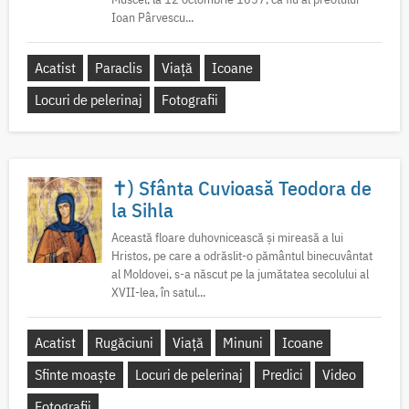
Ioan Pârvescu...
Acatist
Paraclis
Viață
Icoane
Locuri de pelerinaj
Fotografii
✝) Sfânta Cuvioasă Teodora de
la Sihla
Această floare duhovnicească și mireasă a lui
Hristos, pe care a odrăslit-o pământul binecuvântat
al Moldovei, s-a născut pe la jumătatea secolului al
XVII-lea, în satul...
Acatist
Rugăciuni
Viață
Minuni
Icoane
Sfinte moaște
Locuri de pelerinaj
Predici
Video
Fotografii