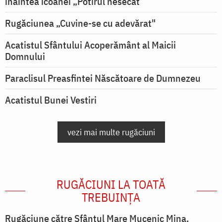
înaintea icoanei „Potirul nesecat”
Rugăciunea „Cuvine-se cu adevărat"
Acatistul Sfântului Acoperământ al Maicii
Domnului
Paraclisul Preasfintei Născătoare de Dumnezeu
Acatistul Bunei Vestiri
vezi mai multe rugăciuni
RUGĂCIUNI LA TOATĂ
TREBUINȚA
Rugăciune către Sfântul Mare Mucenic Mina,