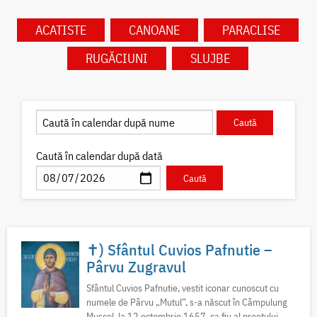
ACATISTE
CANOANE
PARACLISE
RUGĂCIUNI
SLUJBE
Caută în calendar după dată
✝) Sfântul Cuvios Pafnutie –
Pârvu Zugravul
Sfântul Cuvios Pafnutie, vestit iconar cunoscut cu
numele de Pârvu „Mutul”, s-a născut în Câmpulung
Muscel, la 12 octombrie 1657, ca fiu al preotului