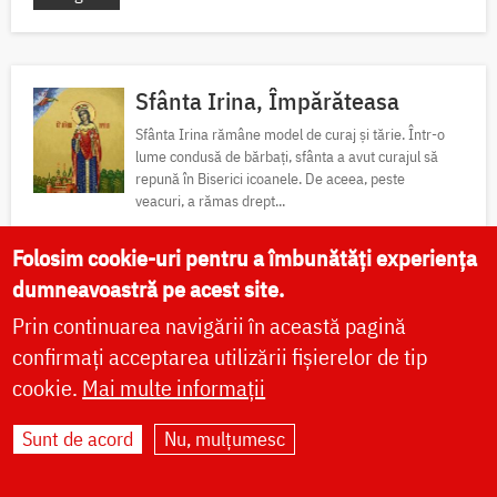
Sfânta Irina, Împărăteasa
Sfânta Irina rămâne model de curaj și tărie. Într-o
lume condusă de bărbați, sfânta a avut curajul să
repună în Biserici icoanele. De aceea, peste
veacuri, a rămas drept...
Folosim cookie-uri pentru a îmbunătăți experiența
Viață
Icoane
Locuri de pelerinaj
Fotografii
dumneavoastră pe acest site.
Prin continuarea navigării în această pagină
confirmați acceptarea utilizării fișierelor de tip
Sfântul Sfinţit Mucenic Narcis, Patriarhul
cookie.
Mai multe informații
Ierusalimului
Sunt de acord
Nu, mulțumesc