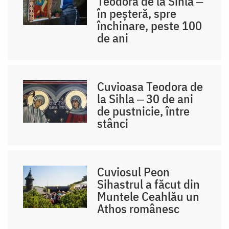
Teodora de la Sihla ‒
în peșteră, spre
închinare, peste 100
de ani
Cuvioasa Teodora de
la Sihla ‒ 30 de ani
de pustnicie, între
stânci
Cuviosul Peon
Sihastrul a făcut din
Muntele Ceahlău un
Athos românesc