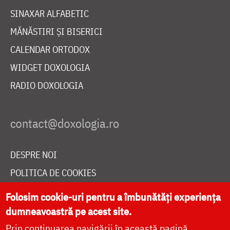
SINAXAR ALFABETIC
MĂNĂSTIRI ȘI BISERICI
CALENDAR ORTODOX
WIDGET DOXOLOGIA
RADIO DOXOLOGIA
DESPRE NOI
POLITICA DE COOKIES
DONEAZĂ ONLINE PENTRU CATEDRALA NAȚIONALĂ
Folosim cookie-uri pentru a îmbunătăți experiența
dumneavoastră pe acest site.
Prin continuarea navigării în această pagină
LIVE