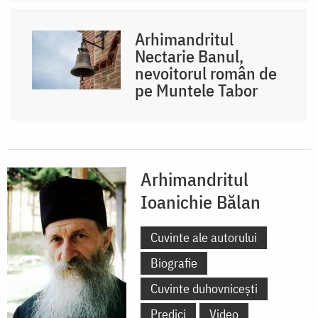
Arhimandritul
Nectarie Banul,
nevoitorul român de
pe Muntele Tabor
Arhimandritul
Ioanichie Bălan
Cuvinte ale autorului
Biografie
Cuvinte duhovnicești
Predici
Video