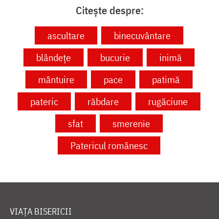
Citește despre:
ascultare
binecuvântare
blândețe
bucurie
inimă
mântuire
pace
patimă
pateric
răbdare
rugăciune
sfat
smerenie
Patericul românesc
VIAȚA BISERICII