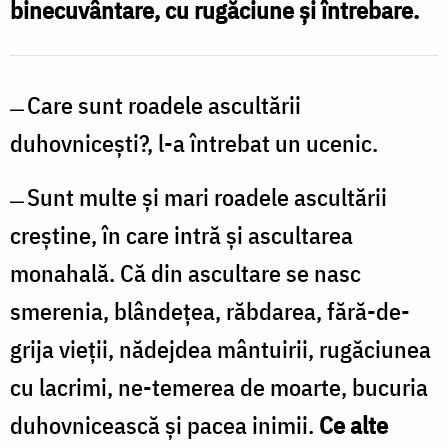
binecuvântare, cu rugăciune și întrebare.
/
Foto:
Ștefan
̶ Care sunt roadele ascultării
Cojocariu
duhovniceşti?, l-a întrebat un ucenic.
̶ Sunt multe şi mari roadele ascultării
creştine, în care intră şi ascultarea
monahală. Că din ascultare se nasc
smerenia, blândeţea, răbdarea, fără-de-
grija vieţii, nădejdea mântuirii, rugăciunea
cu lacrimi, ne-temerea de moarte, bucuria
duhovnicească şi pacea inimii.
Ce alte