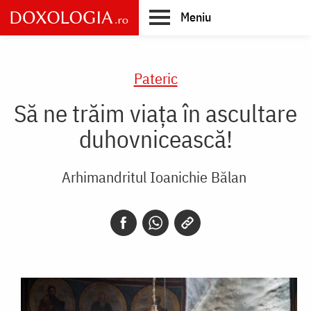
Skip
Meniu
to
main
Main
content
navigation
Pateric
Să ne trăim viața în ascultare
duhovnicească!
Arhimandritul Ioanichie Bălan