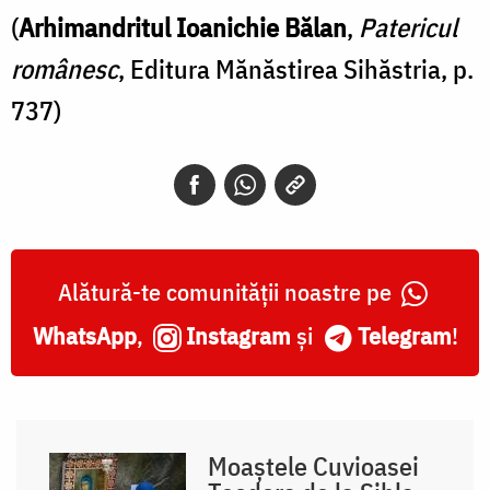
(
Arhimandritul Ioanichie Bălan
,
Patericul
românesc
, Editura Mănăstirea Sihăstria, p.
737)
Alătură-te comunității noastre pe
WhatsApp
,
Instagram
și
Telegram
!
Moaștele Cuvioasei