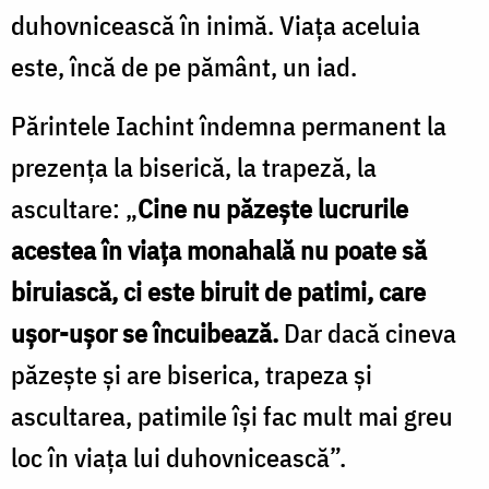
duhovnicească în inimă. Viaţa aceluia
este, încă de pe pământ, un iad.
Părintele Iachint îndemna permanent la
prezenţa la biserică, la trapeză, la
ascultare: „
Cine nu păzeşte lucrurile
acestea în viaţa monahală nu poate să
biruiască, ci este biruit de patimi, care
uşor-uşor se încuibează.
Dar dacă cineva
păzeşte şi are biserica, trapeza şi
ascultarea, patimile îşi fac mult mai greu
loc în viaţa lui duhovnicească”.