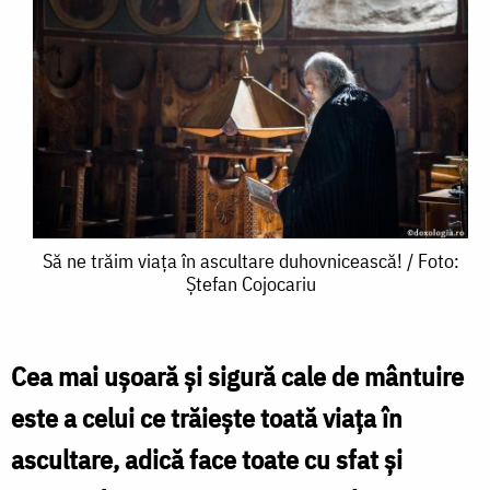
Să
Să ne trăim viața în ascultare duhovnicească! / Foto:
Ștefan Cojocariu
ne
trăim
viața
Cea mai ușoară și sigură cale de mântuire
în
este a celui ce trăiește toată viața în
ascultare
ascultare, adică face toate cu sfat și
duhovnicească!