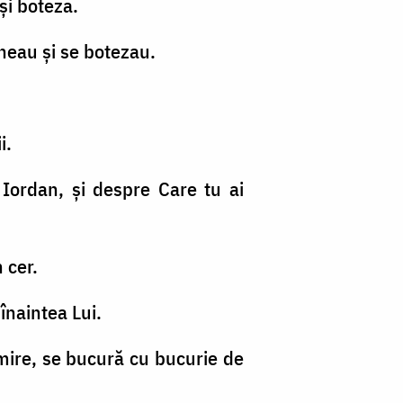
 şi boteza.
neau şi se botezau.
i.
e Iordan, şi despre Care tu ai
 cer.
 înaintea Lui.
e mire, se bucură cu bucurie de