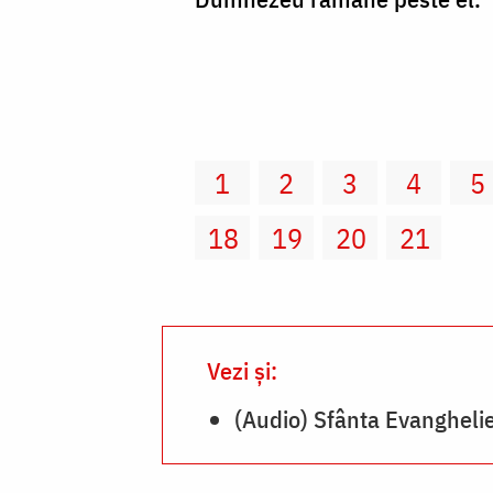
1
2
3
4
5
18
19
20
21
Vezi și:
(Audio) Sfânta Evanghelie