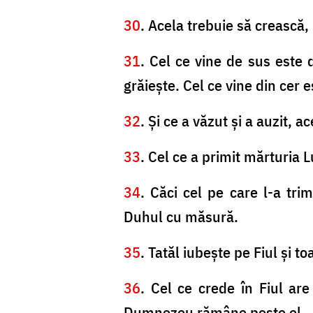
30
. Acela trebuie să crească,
31
. Cel ce vine de sus este
grăieşte. Cel ce vine din cer 
32
. Şi ce a văzut şi a auzit,
33
. Cel ce a primit mărturia 
34
. Căci cel pe care l-a t
Duhul cu măsură.
35
. Tatăl iubeşte pe Fiul şi t
36
. Cel ce crede în Fiul are
Dumnezeu rămâne peste el.