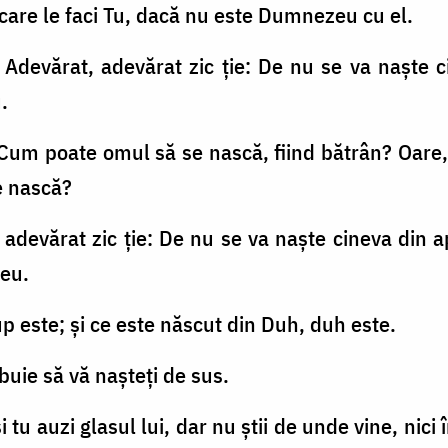
care le faci Tu, dacă nu este Dumnezeu cu el.
s: Adevărat, adevărat zic ţie: De nu se va naşte
.
: Cum poate omul să se nască, fiind bătrân? Oare,
e nască?
 adevărat zic ţie: De nu se va naşte cineva din 
zeu.
up este; şi ce este născut din Duh, duh este.
ebuie să vă naşteţi de sus.
i tu auzi glasul lui, dar nu ştii de unde vine, nici