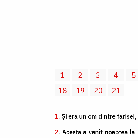
1
2
3
4
5
18
19
20
21
1
. Şi era un om dintre farisei
2
. Acesta a venit noaptea la 