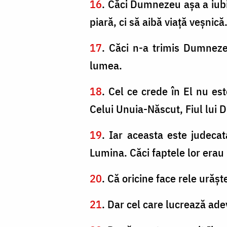
16
. Căci Dumnezeu aşa a iubi
piară, ci să aibă viaţă veşnică
17
. Căci n-a trimis Dumneze
lumea.
18
. Cel ce crede în El nu est
Celui Unuia-Născut, Fiul lui
19
. Iar aceasta este judeca
Lumina. Căci faptele lor erau 
20
. Că oricine face rele urăş
21
. Dar cel care lucrează ade