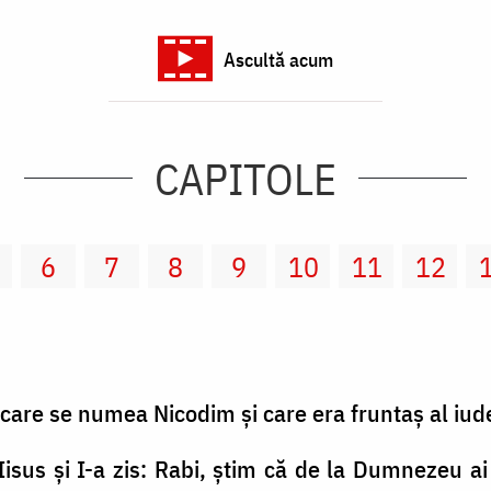
Ascultă acum
CAPITOLE
6
7
8
9
10
11
12
, care se numea Nicodim şi care era fruntaş al iude
Iisus şi I-a zis: Rabi, ştim că de la Dumnezeu ai