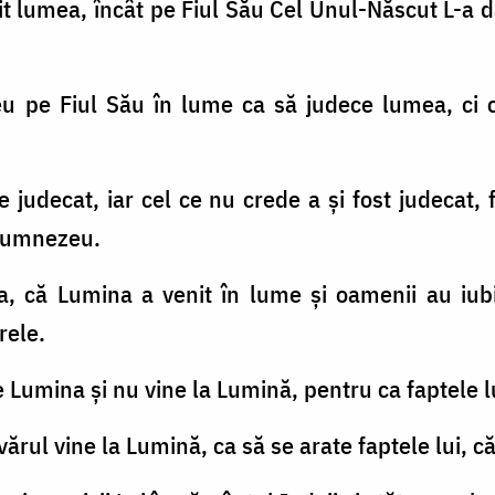
t lumea, încât pe Fiul Său Cel Unul-Născut L-a da
.
u pe Fiul Său în lume ca să judece lumea, ci c
e judecat, iar cel ce nu crede a şi fost judecat,
 Dumnezeu.
ta, că Lumina a venit în lume şi oamenii au iub
rele.
te Lumina şi nu vine la Lumină, pentru ca faptele 
vărul vine la Lumină, ca să se arate faptele lui, 