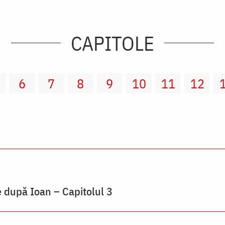
CAPITOLE
6
7
8
9
10
11
12
 după Ioan – Capitolul 3