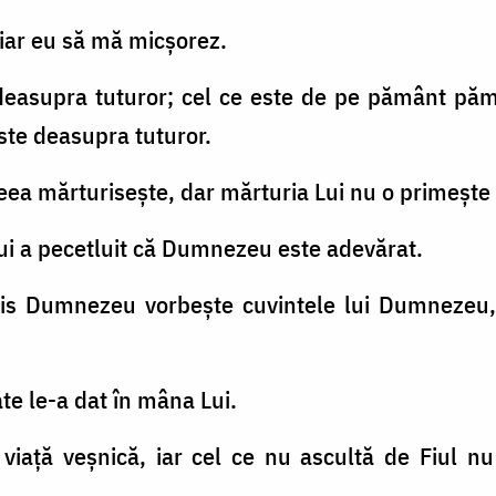
 iar eu să mă micşorez.
 deasupra tuturor; cel ce este de pe pământ pă
este deasupra tuturor.
 aceea mărturiseşte, dar mărturia Lui nu o primeşte
Lui a pecetluit că Dumnezeu este adevărat.
rimis Dumnezeu vorbeşte cuvintele lui Dumneze
oate le-a dat în mâna Lui.
 viaţă veşnică, iar cel ce nu ascultă de Fiul nu