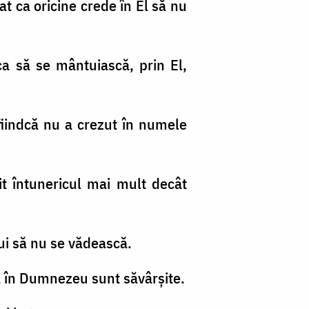
t ca oricine crede în El să nu
a să se mântuiască, prin El,
 fiindcă nu a crezut în numele
it întunericul mai mult decât
lui să nu se vădească.
că în Dumnezeu sunt săvârşite.