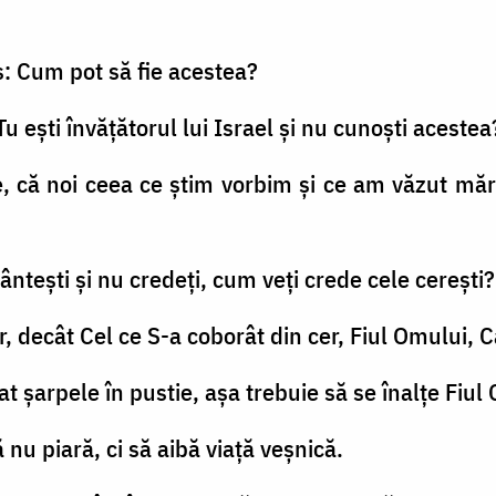
is: Cum pot să fie acestea?
 Tu eşti învăţătorul lui Israel şi nu cunoşti acestea
ie, că noi ceea ce ştim vorbim şi ce am văzut mă
teşti şi nu credeţi, cum veţi crede cele cereşti?
er, decât Cel ce S-a coborât din cer, Fiul Omului, C
at şarpele în pustie, aşa trebuie să se înalţe Fiul
ă nu piară, ci să aibă viaţă veşnică.