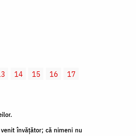
13
14
15
16
17
ilor.
 venit învăţător; că nimeni nu