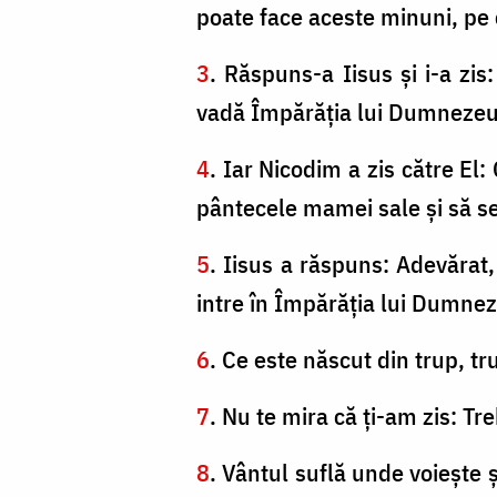
poate face aceste minuni, pe 
3
. Răspuns-a Iisus şi i-a zi
vadă Împărăţia lui Dumnezeu
4
. Iar Nicodim a zis către El
pântecele mamei sale şi să s
5
. Iisus a răspuns: Adevărat,
intre în Împărăţia lui Dumne
6
. Ce este născut din trup, tr
7
. Nu te mira că ţi-am zis: Tr
8
. Vântul suflă unde voieşte ş