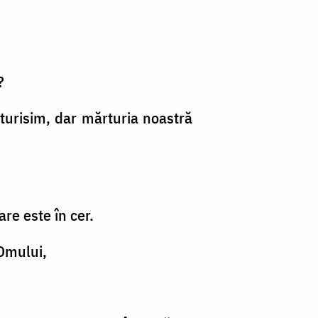
?
rturisim, dar mărturia noastră
are este în cer.
 Omului,