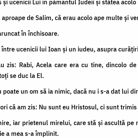
 şi ucenicii Lui în pământul Iudeii şi stătea acolo
, aproape de Salim, că erau acolo ape multe şi ve
aruncat în închisoare.
 între ucenicii lui Ioan şi un iudeu, asupra curăţiri
-au zis: Rabi, Acela care era cu tine, dincolo d
toţi se duc la El.
u poate un om să ia nimic, dacă nu i s-a dat lui din
tori că am zis: Nu sunt eu Hristosul, ci sunt trimis
ire, iar prietenul mirelui, care stă şi ascultă p
ie a mea s-a împlinit.