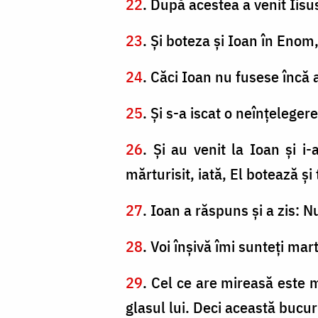
22
. După acestea a venit Iisus
23
. Şi boteza şi Ioan în Enom
24
. Căci Ioan nu fusese încă 
25
. Şi s-a iscat o neînţelegere
26
. Şi au venit la Ioan şi i
mărturisit, iată, El botează şi 
27
. Ioan a răspuns şi a zis: N
28
. Voi înşivă îmi sunteţi mar
29
. Cel ce are mireasă este m
glasul lui. Deci această bucur