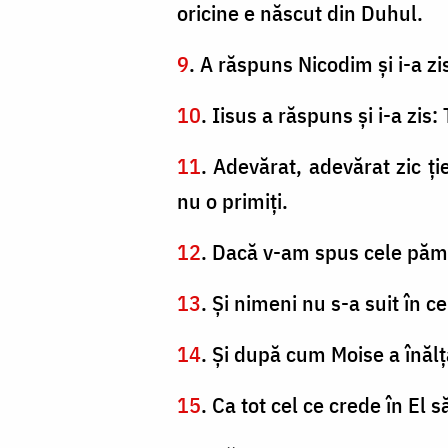
oricine e născut din Duhul.
9
. A răspuns Nicodim şi i-a z
10
. Iisus a răspuns şi i-a zis:
11
. Adevărat, adevărat zic ţ
nu o primiţi.
12
. Dacă v-am spus cele pămân
13
. Şi nimeni nu s-a suit în c
14
. Şi după cum Moise a înălţ
15
. Ca tot cel ce crede în El s