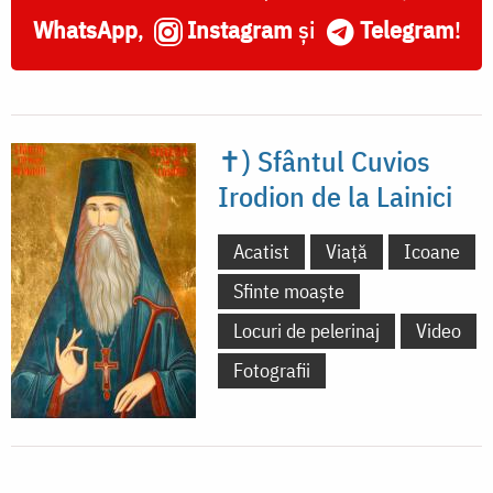
WhatsApp
,
Instagram
și
Telegram
!
✝) Sfântul Cuvios
Irodion de la Lainici
Acatist
Viață
Icoane
Sfinte moaște
Locuri de pelerinaj
Video
Fotografii