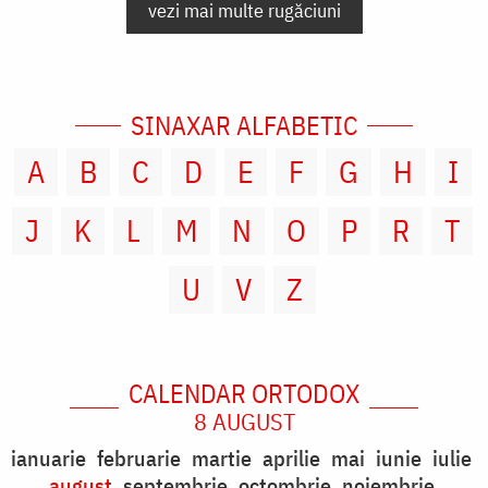
vezi mai multe rugăciuni
SINAXAR ALFABETIC
A
B
C
D
E
F
G
H
I
J
K
L
M
N
O
P
R
T
U
V
Z
CALENDAR ORTODOX
8 AUGUST
ianuarie
februarie
martie
aprilie
mai
iunie
iulie
august
septembrie
octombrie
noiembrie