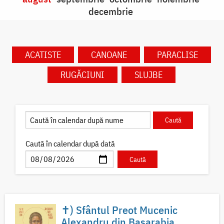
decembrie
ACATISTE
CANOANE
PARACLISE
RUGĂCIUNI
SLUJBE
Caută în calendar după dată
✝) Sfântul Preot Mucenic
Alexandru din Basarabia