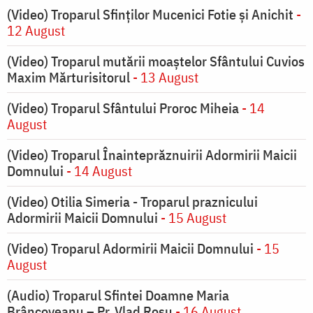
(Video) Troparul Sfinților Mucenici Fotie și Anichit
-
12 August
(Video) Troparul mutării moaștelor Sfântului Cuvios
Maxim Mărturisitorul
- 13 August
(Video) Troparul Sfântului Proroc Miheia
- 14
August
(Video) Troparul Înainteprăznuirii Adormirii Maicii
Domnului
- 14 August
(Video) Otilia Simeria - Troparul praznicului
Adormirii Maicii Domnului
- 15 August
(Video) Troparul Adormirii Maicii Domnului
- 15
August
(Audio) Troparul Sfintei Doamne Maria
Brâncoveanu – Pr. Vlad Roșu
- 16 August