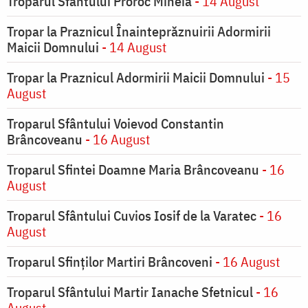
Troparul Sfântului Proroc Miheia
- 14 August
Tropar la Praznicul Înainteprăznuirii Adormirii
Maicii Domnului
- 14 August
Tropar la Praznicul Adormirii Maicii Domnului
- 15
August
Troparul Sfântului Voievod Constantin
Brâncoveanu
- 16 August
Troparul Sfintei Doamne Maria Brâncoveanu
- 16
August
Troparul Sfântului Cuvios Iosif de la Varatec
- 16
August
Troparul Sfinților Martiri Brâncoveni
- 16 August
Troparul Sfântului Martir Ianache Sfetnicul
- 16
August