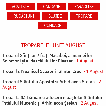
ACATISTE
CANOANE
PARACLISE
RUGĂCIUNI
SLUJBE
TROPARE
CONDACE
TROPARELE LUNII AUGUST
Troparul Sfinţilor 7 fraţi Macabei, al mamei lor
Solomoni şi al dascălului lor Eleazar
- 1 August
Tropar la Praznicul Scoaterii Sfintei Cruci
- 1 August
Troparul Sfântului Apostol și Arhidiacon Ștefan
- 2
August
Tropar la Sărbătoarea aducerii moaştelor Sfântului
întâiului Mucenic şi Arhidiacon Ştefan
- 2 August