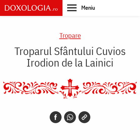
Skip
Meniu
to
main
Main
content
navigation
Tropare
Troparul Sfântului Cuvios
Irodion de la Lainici