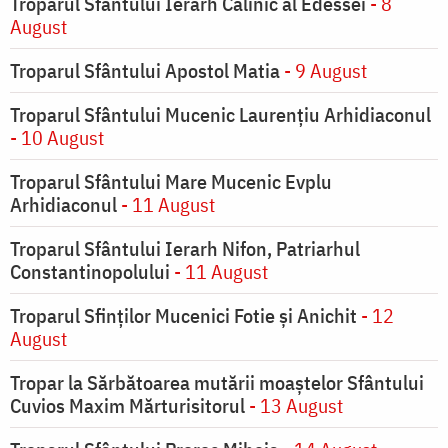
Troparul Sfântului Ierarh Calinic al Edessei
- 8
August
Troparul Sfântului Apostol Matia
- 9 August
Troparul Sfântului Mucenic Laurențiu Arhidiaconul
- 10 August
Troparul Sfântului Mare Mucenic Evplu
Arhidiaconul
- 11 August
Troparul Sfântului Ierarh Nifon, Patriarhul
Constantinopolului
- 11 August
Troparul Sfinţilor Mucenici Fotie şi Anichit
- 12
August
Tropar la Sărbătoarea mutării moaştelor Sfântului
Cuvios Maxim Mărturisitorul
- 13 August