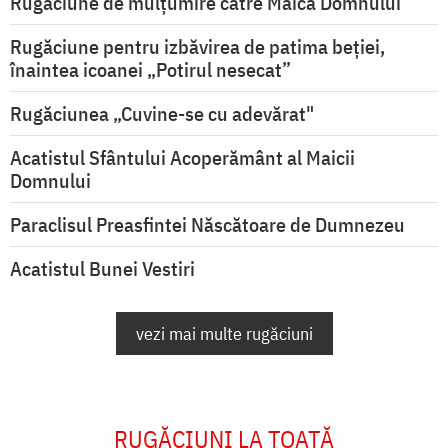
Rugăciune de mulţumire către Maica Domnului
Rugăciune pentru izbăvirea de patima beției,
înaintea icoanei „Potirul nesecat”
Rugăciunea „Cuvine-se cu adevărat"
Acatistul Sfântului Acoperământ al Maicii
Domnului
Paraclisul Preasfintei Născătoare de Dumnezeu
Acatistul Bunei Vestiri
vezi mai multe rugăciuni
RUGĂCIUNI LA TOATĂ