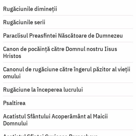
Rugăciunile dimineții
Rugăciunile serii
Paraclisul Preasfintei Născătoare de Dumnezeu
Canon de pocăință către Domnul nostru Iisus
Hristos
Canonul de rugăciune către îngerul păzitor al vieții
omului
Rugăciune la începerea lucrului
Psaltirea
Acatistul Sfântului Acoperământ al Maicii
Domnului